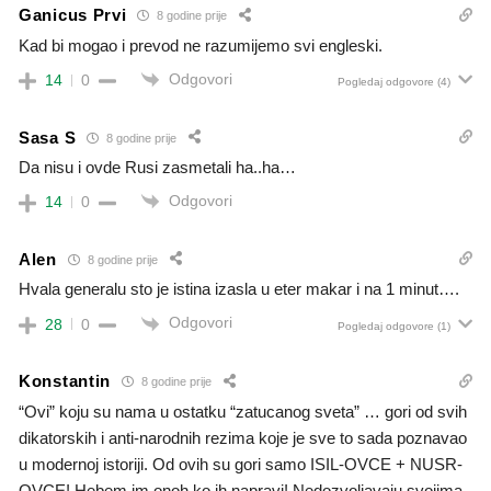
Ganicus Prvi
8 godine prije
Kad bi mogao i prevod ne razumijemo svi engleski.
Odgovori
14
0
Pogledaj odgovore
(4)
Sasa S
8 godine prije
Da nisu i ovde Rusi zasmetali ha..ha…
Odgovori
14
0
Alen
8 godine prije
Hvala generalu sto je istina izasla u eter makar i na 1 minut….
Odgovori
28
0
Pogledaj odgovore
(1)
Konstantin
8 godine prije
“Ovi” koju su nama u ostatku “zatucanog sveta” … gori od svih
dikatorskih i anti-narodnih rezima koje je sve to sada poznavao
u modernoj istoriji. Od ovih su gori samo ISIL-OVCE + NUSR-
OVCE! Hebem im onoh ko ih napravi! Nedozvoljavaju svojima