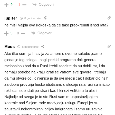
Odgovori
9
-1
jupiter
8 godine prije
ne misli valjda ova kokoska da ce tako preokrenuti ishod rata?
Odgovori
9
0
Maus
8 godine prije
Ako itko sumnja I navija za amere u ovome sukobu ,samo
gledanje tog priloga I nagli prekid programa dok general
racionalno zbori da u Rusi itrebili teoriste da su dobili rat, I da
nemaju potrebe na kraju igrati se vatrom sve govore I trebaju
da mu otvore oci, cinjenica je da svi mediji cak I dobar dio nsih
za dobru proviziju huska idiotizam, u slucaju rata rusi su izricito
rekli da nece stati po strani kao I kinezi veliki su tu ulozi.
Najbolje od svega je to sto Rusi samim uspostavljanjem
kontrole nad Sirijom rade medvjedju uslugu Europi jer su
zaustavili.nekontrolirani priljev imigranata i samo urusavnje