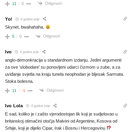
Odgovori
11
0
Yo!
8 godine prije
Skynet, bwahahaha.
Odgovori
5
0
Ivo
8 godine prije
anglo-demonkracija u standardnom izdanju. Jedini argumenti
za ove ‘slobodare’ su ponovljeni udarci čizmom u zube, a za
uviđanje svjetla na kraju tunela neophodan je bljesak Sarmata.
Stoka bolesna.
Odgovori
11
-1
Ivo Lola
8 godine prije
E sad, koliko je i zašto vjerodostojan lik koji je sudjelovao u
britanskoj otimačini otočja Malvini od Argentine, Kosova od
Srbije, koji je dijelio Cipar, Irak i Bosnu i Hercegovinu