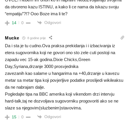
da otvoreno kazu ISTINU, a kako li ce nama da iskazu svoju
“empatiju”?!? Ooo Boze ima li te?
Odgovori
14
0
Mucke
8 godine prije
Da i sta je tu cudno.Ova praksa prekidanja i i izbacivanja iz
etera sugovornika koji ne govori ono sto zele cuti postoji na
zapadu vec 15-ak godina.Dixie Chicks,Green
Day,Syriana,drzanje 3000 prosvjednika
zavezanih kao salame u hangarima na +40,drzanje u kavezu
metar sa metar tipa koji povjerljive podatke proslijedi wikileaksu
da ne nabrajam dalje.
Pogledajte tipa na BBC amerika koji vikendom drzi intervju
hard-talk,taj ne dozvoljava sugovorniku progovoriti ako se ne
slaze sa njegovim(sluzbenim)stavovima.
Odgovori
15
0