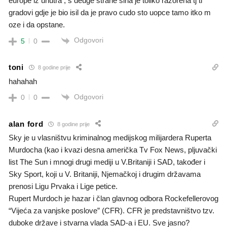
europe iz unutra , s deuge strane siria je toliko razorena tj ti
gradovi gdje je bio isil da je pravo cudo sto uopce tamo itko m
oze i da opstane.
Odgovori
5
0
toni
8 godine prije
hahahah
Odgovori
0
0
alan ford
8 godine prije
Sky je u vlasništvu kriminalnog medijskog milijardera Ruperta
Murdocha (kao i kvazi desna američka Tv Fox News, pljuvački
list The Sun i mnogi drugi mediji u V.Britaniji i SAD, također i
Sky Sport, koji u V. Britaniji, Njemačkoj i drugim državama
prenosi Ligu Prvaka i Lige petice.
Rupert Murdoch je hazar i član glavnog odbora Rockefellerovog
“Vijeća za vanjske poslove” (CFR). CFR je predstavništvo tzv.
duboke države i stvarna vlada SAD-a i EU. Sve jasno?