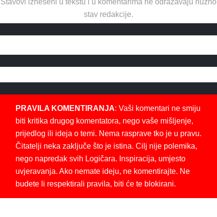
Stavovi izneseni u tekstu i u komentarima ne odražavaju nužno
stav redakcije.
PRAVILA KOMENTIRANJA
: Vaši komentari ne smiju
biti kritika drugog komentatora, nego vaše mišljenje,
prijedlog ili ideja o temi. Nema rasprave tko je u pravu.
Čitatelji neka zaključe što je istina. Cilj nije polemika,
nego napredak svih Logičara. Inspiracija, umjesto
uvjeravanja. Ako nemate ideju, ne komentirajte. Ne
budete li respektirali pravila, biti će te blokirani.