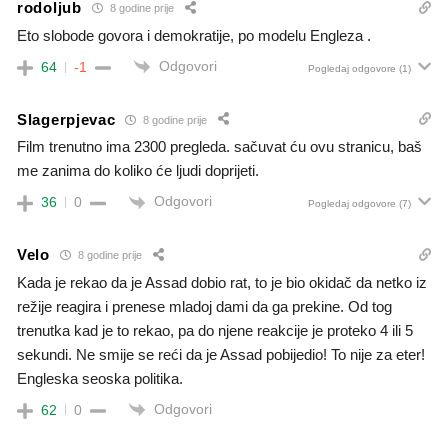
rodoljub
8 godine prije
Eto slobode govora i demokratije, po modelu Engleza .
Odgovori
64
-1
Pogledaj odgovore
(1)
Slagerpjevac
8 godine prije
Film trenutno ima 2300 pregleda. sačuvat ću ovu stranicu, baš
me zanima do koliko će ljudi doprijeti.
Odgovori
36
0
Pogledaj odgovore
(7)
Velo
8 godine prije
Kada je rekao da je Assad dobio rat, to je bio okidač da netko iz
režije reagira i prenese mladoj dami da ga prekine. Od tog
trenutka kad je to rekao, pa do njene reakcije je proteko 4 ili 5
sekundi. Ne smije se reći da je Assad pobijedio! To nije za eter!
Engleska seoska politika.
Odgovori
62
0