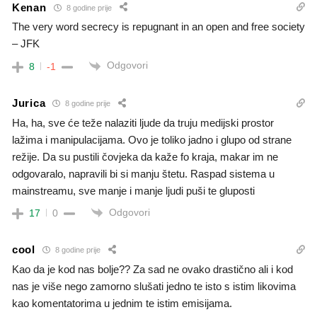
Kenan
8 godine prije
The very word secrecy is repugnant in an open and free society
– JFK
Odgovori
8
-1
Jurica
8 godine prije
Ha, ha, sve će teže nalaziti ljude da truju medijski prostor
lažima i manipulacijama. Ovo je toliko jadno i glupo od strane
režije. Da su pustili čovjeka da kaže fo kraja, makar im ne
odgovaralo, napravili bi si manju štetu. Raspad sistema u
mainstreamu, sve manje i manje ljudi puši te gluposti
Odgovori
17
0
cool
8 godine prije
Kao da je kod nas bolje?? Za sad ne ovako drastično ali i kod
nas je više nego zamorno slušati jedno te isto s istim likovima
kao komentatorima u jednim te istim emisijama.