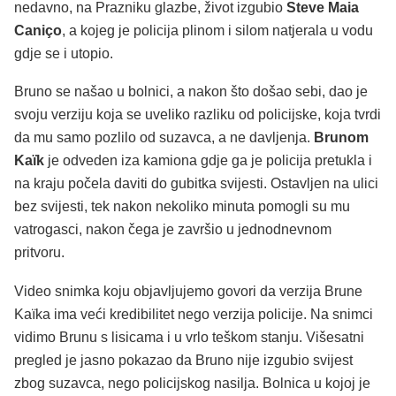
nedavno, na Prazniku glazbe, život izgubio
Steve Maia
Caniço
, a kojeg je policija plinom i silom natjerala u vodu
gdje se i utopio.
Bruno se našao u bolnici, a nakon što došao sebi, dao je
svoju verziju koja se uveliko razliku od policijske, koja tvrdi
da mu samo pozlilo od suzavca, a ne davljenja.
Brunom
Kaïk
je odveden iza kamiona gdje ga je policija pretukla i
na kraju počela daviti do gubitka svijesti. Ostavljen na ulici
bez svijesti, tek nakon nekoliko minuta pomogli su mu
vatrogasci, nakon čega je završio u jednodnevnom
pritvoru.
Video snimka koju objavljujemo govori da verzija Brune
Kaïka ima veći kredibilitet nego verzija policije. Na snimci
vidimo Brunu s lisicama i u vrlo teškom stanju. Višesatni
pregled je jasno pokazao da Bruno nije izgubio svijest
zbog suzavca, nego policijskog nasilja. Bolnica u kojoj je