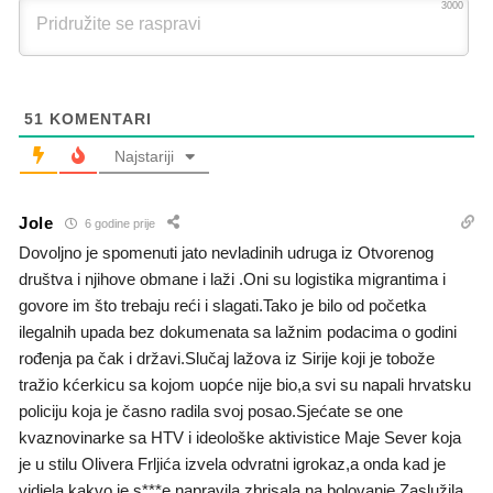
3000
51
KOMENTARI
Najstariji
Jole
6 godine prije
Dovoljno je spomenuti jato nevladinih udruga iz Otvorenog
društva i njihove obmane i laži .Oni su logistika migrantima i
govore im što trebaju reći i slagati.Tako je bilo od početka
ilegalnih upada bez dokumenata sa lažnim podacima o godini
rođenja pa čak i državi.Slučaj lažova iz Sirije koji je tobože
tražio kćerkicu sa kojom uopće nije bio,a svi su napali hrvatsku
policiju koja je časno radila svoj posao.Sjećate se one
kvaznovinarke sa HTV i ideološke aktivistice Maje Sever koja
je u stilu Olivera Frljića izvela odvratni igrokaz,a onda kad je
vidjela kakvo je s***e napravila,zbrisala na bolovanje.Zaslužila