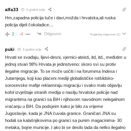
alfa33
6 godine prije
Hm,zapadna policija tuče i davi,možda i hrvatska,ali ruska
policija dijeli čokoladice…
Odgovori
2
-4
Pogledaj odgovore
(1)
puki
6 godine prije
Hrvati se svađaju, lijevi-desni, vjernici-ateisti, itd, itd., međutim u
jednoj stvari 98% Hrvata je jedinstveno: skoro svi su protiv
ilegalne migracije. To se može uočiti i na forumima Indexa i
Jutarnjega, koji kao plaćeni mediji globalističke rotšildsko-
sorosevske mafije reklamiraju migraciju i svako malo objavlju
kofol izvještaje stranih medija o nasilju hrvatske policije nad
migrantima na granici sa BiH i njihovom navodnom nelegalnom
vraćanju u BiH. Da podsjeim kako je bilo za vrijeme
Jugoslavije, kada je JNA čuvala granice. Graničari JNA su
hodali sa kalašnjikovima po granici sa punim magacinima- 30
metaka, bojne municije. I ako bi se desilo tada da netko ilegalno