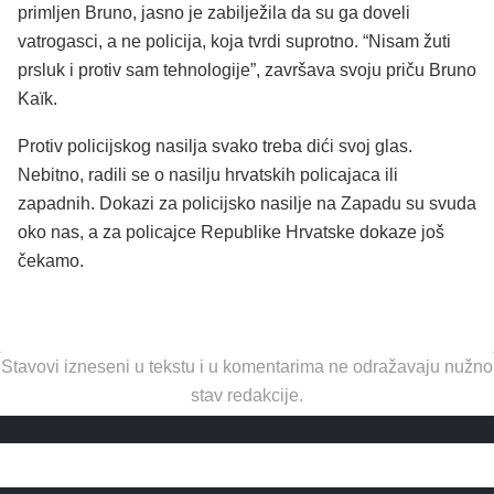
primljen Bruno, jasno je zabilježila da su ga doveli
vatrogasci, a ne policija, koja tvrdi suprotno. “Nisam žuti
prsluk i protiv sam tehnologije”, završava svoju priču Bruno
Kaïk.
Protiv policijskog nasilja svako treba dići svoj glas.
Nebitno, radili se o nasilju hrvatskih policajaca ili
zapadnih. Dokazi za policijsko nasilje na Zapadu su svuda
oko nas, a za policajce Republike Hrvatske dokaze još
čekamo.
Stavovi izneseni u tekstu i u komentarima ne odražavaju nužno
stav redakcije.