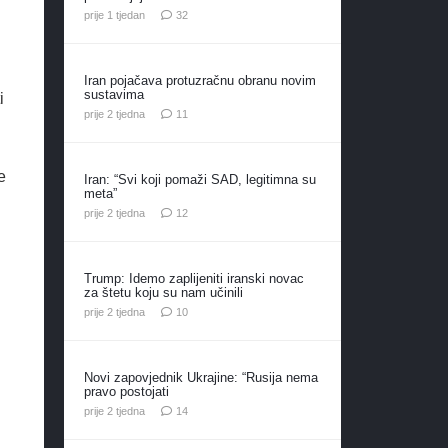
komentara
prije 1 tjedan
32
Iran pojačava protuzračnu obranu novim
sustavima
i
komentara
prije 2 tjedna
11
e
Iran: “Svi koji pomaži SAD, legitimna su
meta”
komentara
prije 2 tjedna
12
Trump: Idemo zaplijeniti iranski novac
za štetu koju su nam učinili
komentara
prije 2 tjedna
10
Novi zapovjednik Ukrajine: “Rusija nema
pravo postojati
komentara
prije 2 tjedna
14