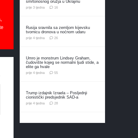
smrtonosnog oružja u Ukrajinu
komentara
prije 3 tjedna
16
,
te
Rusija sravnila sa zemljom kijevsku
tvornicu dronova u noćnom udaru
komentara
prije 4 tjedna
26
Umro je monstrum Lindsey Graham,
čudovište kojeg se normalni ljudi stide, a
elite ga hvale
komentara
prije 4 tjedna
55
Trump izdajnik Izraela – Posljednji
cionistički predsjednik SAD-a
komentara
prije 4 tjedna
28