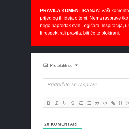
PRAVILA KOMENTIRANJA
: Vaši komenta
prijedlog ili ideja o temi. Nema rasprave tko 
nego napredak svih Logičara. Inspiracija, u
li respektirali pravila, biti će te blokirani.
Pretplatiti se
{}
[
28
KOMENTARI