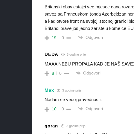
Britanski obavjestajci vec mjesec dana rovare 
savez sa Francuskom (onda Azerbejdzan nema i
a kad otvore front na svojoj istocnoj granici bi
Britanci prave jos jedno zariste u kome ce EU 
Odgovori
19
0
DEDA
3 godine prije
MAAA NEBU PROPALA KAD JE NAŠ SAVEZ
Odgovori
8
0
Max
3 godine prije
Nadam se većoj pravednosti.
Odgovori
10
0
goran
3 godine prije