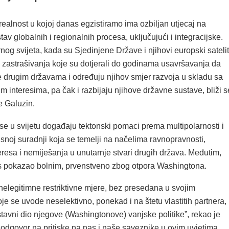
realnost u kojoj danas egzistiramo ima ozbiljan utjecaj na
tav globalnih i regionalnih procesa, uključujući i integracijske.
og svijeta, kada su Sjedinjene Države i njihovi europski satelit
ike zastrašivanja koje su dotjerali do godinama usavršavanja da
te drugim državama i određuju njihov smjer razvoja u skladu sa
m interesima, pa čak i razbijaju njihove državne sustave, bliži s
je Galuzin.
se u svijetu događaju tektonski pomaci prema multipolarnosti i
snoj suradnji koja se temelji na načelima ravnopravnosti,
eresa i nemiješanja u unutarnje stvari drugih država. Međutim,
s pokazao bolnim, prvenstveno zbog otpora Washingtona.
nelegitimne restriktivne mjere, bez presedana u svojim
je se uvode neselektivno, ponekad i na štetu vlastitih partnera,
tavni dio njegove (Washingtonove) vanjske politike”, rekao je
 odgovor na pritiske na nas i naše saveznike u ovim uvjetima,