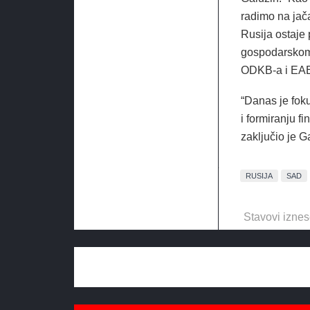
radimo na jača
Rusija ostaje 
gospodarskom 
ODKB-a i EAEU
“Danas je fok
i formiranju f
zaključio je G
RUSIJA
SAD
Stavovi iznes