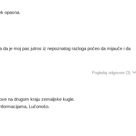
ijek opasna.
na da je moj pas jutros iz nepoznatog razloga počeo da mijauče i da
Pogledaj odgovore
(3)
atove na drugom kraju zemaljske kugle.
 informacijama, Lučonošo.