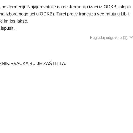
po Jermeniji. Najvjerovatnije da ce Jermenija izaci iz ODKB i slopiti
zbora nego uci u ODKB). Turci protiv francuza vec ratuju u Libiji,
ce im jos lakse.
ispusiti.
Pogledaj odgovore
(1)
NIK.RVACKA BU JE ZAŠTITILA.