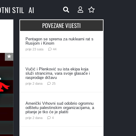
OTNI STIL
AI
POVEZANE VIJESTI
Pentagon se sprema za nuklearni rat s
Rusijom i Kinom
komentara
prije 23 sata
44
Vučić i Plenković su ista ekipa koja
služi strancima, vara svoje glasače i
rasprodaje državu
komentara
prije 2 dana
25
Američki Vrhovni sud odobrio ogromnu
odštetu palestinskim organizacijama, a
pitanje je tko će je platiti
komentara
prije 2 dana
4