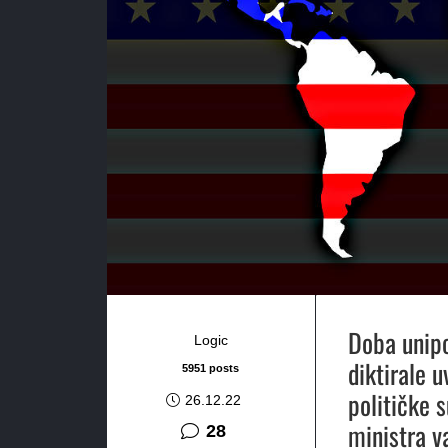
Doba unipo
Logic
diktirale 
5951 posts
političke s
26.12.22
ministra v
komentara
28