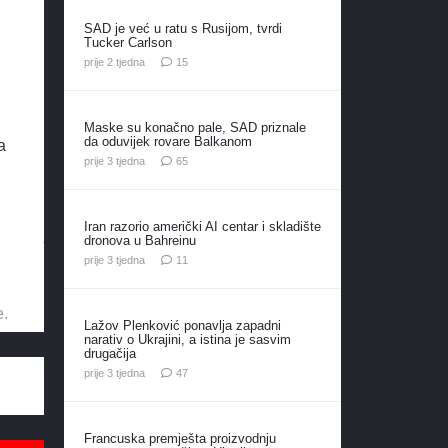
SAD je već u ratu s Rusijom, tvrdi
Tucker Carlson
komentara
prije 2 tjedna
15
Maske su konačno pale, SAD priznale
da oduvijek rovare Balkanom
a
komentara
prije 3 tjedna
65
Iran razorio američki AI centar i skladište
dronova u Bahreinu
komentara
prije 3 tjedna
11
e.
Lažov Plenković ponavlja zapadni
narativ o Ukrajini, a istina je sasvim
drugačija
komentara
prije 3 tjedna
47
Francuska premješta proizvodnju