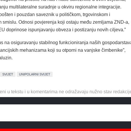
nju multilateralne suradnje u okviru regionalne integracije.
pošten i pouzdan saveznik u političkom, trgovinskom i
smislu. Odnosi povjerenja koji ostaju među zemljama ZND-a,
 doprinose ispunjavanju obveza i postizanju novih ciljeva.”
us na osiguravanju stabilnog funkcioniranja naših gospodarstav
inancijskih mehanizama koji su otporni na vanjske čimbenike”,
aluzin.
SVIJET
UNIPOLARNI SVIJET
eni u tekstu i u komentarima ne odražavaju nužno stav redakcij