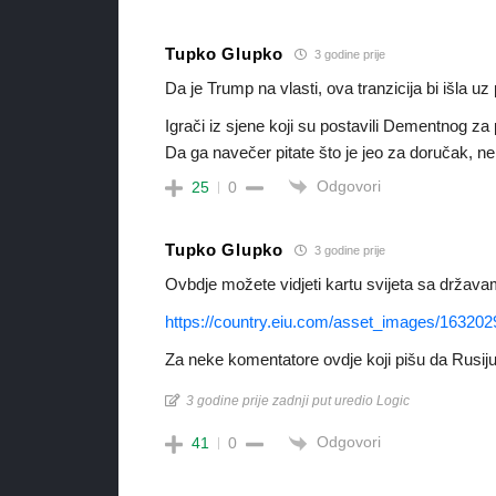
Tupko Glupko
3 godine prije
Da je Trump na vlasti, ova tranzicija bi išla uz
Igrači iz sjene koji su postavili Dementnog z
Da ga navečer pitate što je jeo za doručak, ne
Odgovori
25
0
Tupko Glupko
3 godine prije
Ovbdje možete vidjeti kartu svijeta sa država
https://country.eiu.com/asset_images/163202
Za neke komentatore ovdje koji pišu da Rusiju 
3 godine prije zadnji put uredio Logic
Odgovori
41
0