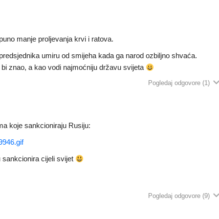
 puno manje proljevanja krvi i ratova.
a predsjednika umiru od smijeha kada ga narod ozbiljno shvaća.
 bi znao, a kao vodi najmoćniju državu svijeta
Pogledaj odgovore
(1)
ma koje sankcioniraju Rusiju:
9946.gif
sankcionira cijeli svijet
Pogledaj odgovore
(9)