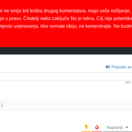
ri ne smiju biti kritika drugog komentatora, nego vaše mišljenje,
je u pravu. Čitatelji neka zaključe što je istina. Cilj nije polemika
mjesto uvjeravanja. Ako nemate ideju, ne komentirajte. Ne bude
Prijavite se
3000
+]
Najstariji