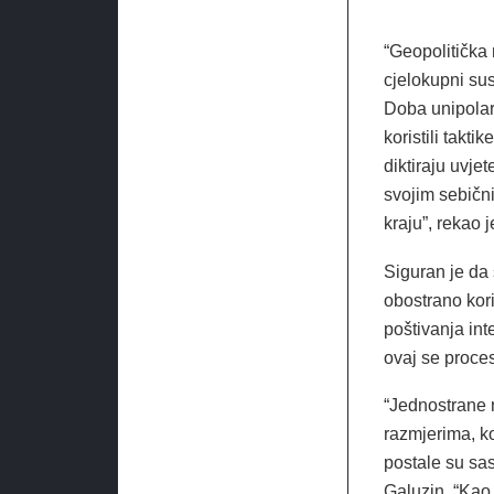
“Geopolitička 
cjelokupni sus
Doba unipolarn
koristili takt
diktiraju uvje
svojim sebični
kraju”, rekao 
Siguran je da 
obostrano kori
poštivanja int
ovaj se proce
“Jednostrane 
razmjerima, ko
postale su sas
Galuzin. “Kao