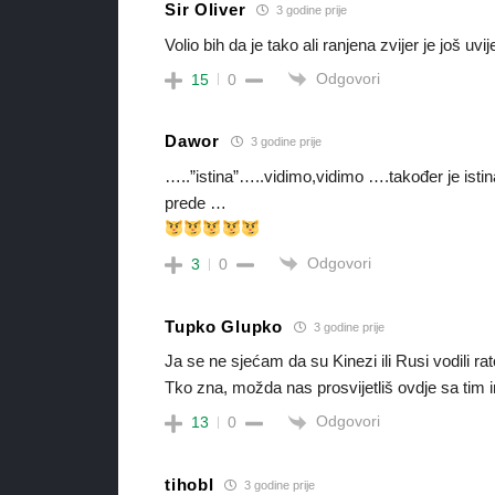
Sir Oliver
3 godine prije
Volio bih da je tako ali ranjena zvijer je još uv
Odgovori
15
0
Dawor
3 godine prije
…..”istina”…..vidimo,vidimo ….također je isti
prede …
Odgovori
3
0
Tupko Glupko
3 godine prije
Ja se ne sjećam da su Kinezi ili Rusi vodili r
Tko zna, možda nas prosvijetliš ovdje sa tim
Odgovori
13
0
tihobl
3 godine prije