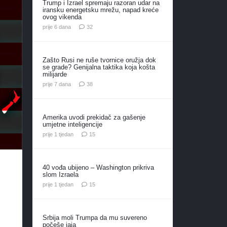
Trump i Izrael spremaju razoran udar na
iransku energetsku mrežu, napad kreće
ovog vikenda
komentara
prije 6 dana
32
Zašto Rusi ne ruše tvornice oružja dok
se grade? Genijalna taktika koja košta
milijarde
komentara
prije 7 dana
38
Amerika uvodi prekidač za gašenje
umjetne inteligencije
komentara
prije 1 tjedan
15
40 vođa ubijeno – Washington prikriva
slom Izraela
komentara
prije 1 tjedan
15
Srbija moli Trumpa da mu suvereno
počeše jaja