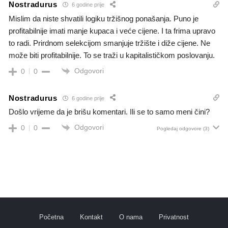
Nostradurus
6 godine prije
Mislim da niste shvatili logiku tržišnog ponašanja. Puno je
profitabilnije imati manje kupaca i veće cijene. I ta frima upravo
to radi. Prirdnom selekcijom smanjuje tržište i diže cijene. Ne
može biti profitabilnije. To se traži u kapitalističkom poslovanju.
Odgovori
0
0
Nostradurus
6 godine prije
Došlo vrijeme da je brišu komentari. Ili se to samo meni čini?
Odgovori
0
0
Pogledaj odgovore
(3)
Početna
Kontakt
O nama
Privatnost