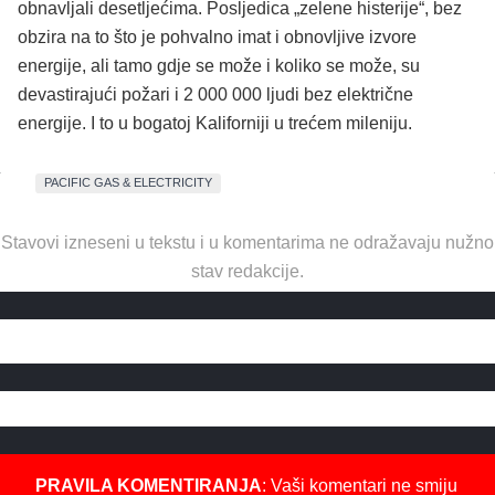
obnavljali desetljećima. Posljedica „zelene histerije“, bez
obzira na to što je pohvalno imat i obnovljive izvore
energije, ali tamo gdje se može i koliko se može, su
devastirajući požari i 2 000 000 ljudi bez električne
energije. I to u bogatoj Kaliforniji u trećem mileniju.
PACIFIC GAS & ELECTRICITY
Stavovi izneseni u tekstu i u komentarima ne odražavaju nužno
stav redakcije.
PRAVILA KOMENTIRANJA
: Vaši komentari ne smiju