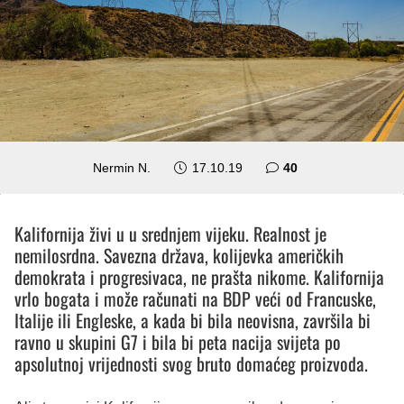
komentara
Nermin N.
17.10.19
40
Kalifornija živi u u srednjem vijeku. Realnost je
nemilosrdna. Savezna država, kolijevka američkih
demokrata i progresivaca, ne prašta nikome. Kalifornija
vrlo bogata i može računati na BDP veći od Francuske,
Italije ili Engleske, a kada bi bila neovisna, završila bi
ravno u skupini G7 i bila bi peta nacija svijeta po
apsolutnoj vrijednosti svog bruto domaćeg proizvoda.