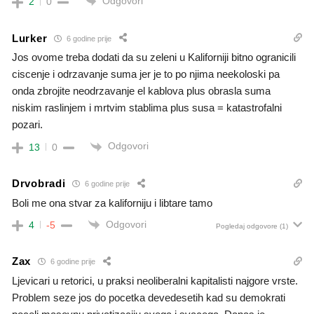
Odgovori
2
0
Lurker
6 godine prije
Jos ovome treba dodati da su zeleni u Kaliforniji bitno ogranicili
ciscenje i odrzavanje suma jer je to po njima neekoloski pa
onda zbrojite neodrzavanje el kablova plus obrasla suma
niskim raslinjem i mrtvim stablima plus susa = katastrofalni
pozari.
Odgovori
13
0
Drvobradi
6 godine prije
Boli me ona stvar za kaliforniju i libtare tamo
Odgovori
4
-5
Pogledaj odgovore
(1)
Zax
6 godine prije
Ljevicari u retorici, u praksi neoliberalni kapitalisti najgore vrste.
Problem seze jos do pocetka devedesetih kad su demokrati