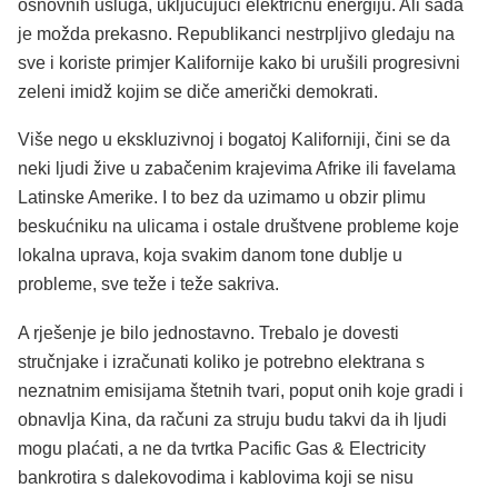
osnovnih usluga, uključujući električnu energiju. Ali sada
je možda prekasno. Republikanci nestrpljivo gledaju na
sve i koriste primjer Kalifornije kako bi urušili progresivni
zeleni imidž kojim se diče američki demokrati.
Više nego u ekskluzivnoj i bogatoj Kaliforniji, čini se da
neki ljudi žive u zabačenim krajevima Afrike ili favelama
Latinske Amerike. I to bez da uzimamo u obzir plimu
beskućniku na ulicama i ostale društvene probleme koje
lokalna uprava, koja svakim danom tone dublje u
probleme, sve teže i teže sakriva.
A rješenje je bilo jednostavno. Trebalo je dovesti
stručnjake i izračunati koliko je potrebno elektrana s
neznatnim emisijama štetnih tvari, poput onih koje gradi i
obnavlja Kina, da računi za struju budu takvi da ih ljudi
mogu plaćati, a ne da tvrtka Pacific Gas & Electricity
bankrotira s dalekovodima i kablovima koji se nisu