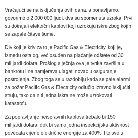
Vraćajući se na isključenja ovih dana, a ponavljamo,
govorimo o 2 000 000 ljudi, dva su spomenuta uzroka. Prvi
su dotrajali električni kablovi koji uzrokuju iskre zbog kojih
se zapale čitave šume.
Div koji je kriv za to je Pacific Gas & Electricity, koji je,
između ostalog, već osuđen na plaćanje odštete od 30
milijardi dolara. Prošlog siječnja ova je tvrtka završila u
bankrotu i ne namjerava ulagati novac u osiguranje
postrojenja. Zbog toga se u razdoblju kada se pale alarmi
za požar Pacific Gas & Electricity odlučio izravno isključiti
struju, tako da niti jedna iskra ne može uzrokovati
katastrofu.
Za popravljanje neispravnih kablova trebalo bi 150
milijardi dolara, dok bi samo jedna inspekcijska aktivnost
povećala cijene električne energije za 400%. I to sve u