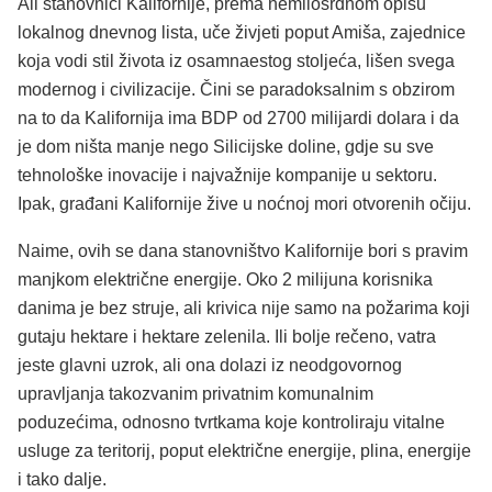
Ali stanovnici Kalifornije, prema nemilosrdnom opisu
lokalnog dnevnog lista, uče živjeti poput Amiša, zajednice
koja vodi stil života iz osamnaestog stoljeća, lišen svega
modernog i civilizacije. Čini se paradoksalnim s obzirom
na to da Kalifornija ima BDP od 2700 milijardi dolara i da
je dom ništa manje nego Silicijske doline, gdje su sve
tehnološke inovacije i najvažnije kompanije u sektoru.
Ipak, građani Kalifornije žive u noćnoj mori otvorenih očiju.
Naime, ovih se dana stanovništvo Kalifornije bori s pravim
manjkom električne energije. Oko 2 milijuna korisnika
danima je bez struje, ali krivica nije samo na požarima koji
gutaju hektare i hektare zelenila. Ili bolje rečeno, vatra
jeste glavni uzrok, ali ona dolazi iz neodgovornog
upravljanja takozvanim privatnim komunalnim
poduzećima, odnosno tvrtkama koje kontroliraju vitalne
usluge za teritorij, poput električne energije, plina, energije
i tako dalje.