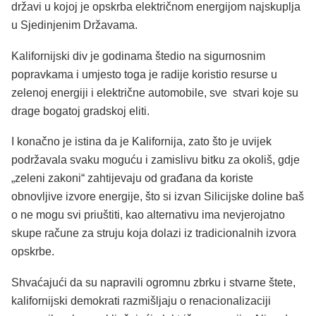
državi u kojoj je opskrba električnom energijom najskuplja
u Sjedinjenim Državama.
Kalifornijski div je godinama štedio na sigurnosnim
popravkama i umjesto toga je radije koristio resurse u
zelenoj energiji i električne automobile, sve stvari koje su
drage bogatoj gradskoj eliti.
I konačno je istina da je Kalifornija, zato što je uvijek
podržavala svaku moguću i zamislivu bitku za okoliš, gdje
„zeleni zakoni“ zahtijevaju od građana da koriste
obnovljive izvore energije, što si izvan Silicijske doline baš
o ne mogu svi priuštiti, kao alternativu ima nevjerojatno
skupe račune za struju koja dolazi iz tradicionalnih izvora
opskrbe.
Shvaćajući da su napravili ogromnu zbrku i stvarne štete,
kalifornijski demokrati razmišljaju o renacionalizaciji