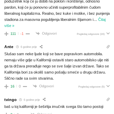
poduzetnik koji će ju dobiti na poklon i korištenje, odnosno
pardon, koji će ju ponovno učiniti superprofitabilnim čudom
liberalnog kapitalizma. Realno, bez kuke i motike, i bez punjenja
stadiona za masovna pogubljenja liberalnim šljamom i
…
Čitaj
više »
Odgovori
111
-1
Pogledaj odgovore
(16)
Ante
6 godine prije
Slušao sam neke ljude koji se bave popravkom automobila.
nemaju više gdje u Kaliforniji ostaviti staro automobilsko ulje niti
ga ta država prerađuje nego se sve šalje izvan države. Tako se
Kalifornija bori za okoliš samo pošalju smeće u drugu državu.
Slično rade sa svim stvarima.
Odgovori
16
0
Pogledaj odgovore
(5)
tvingo
6 godine prije
baš u toj kaliforniji je šeširlija imučnik svega što tamo postoji