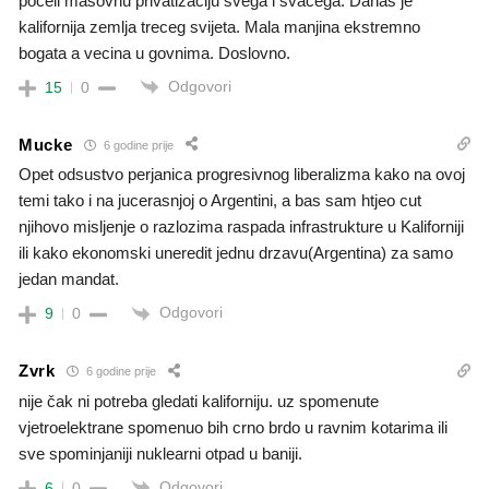
poceli masovnu privatizaciju svega i svacega. Danas je
kalifornija zemlja treceg svijeta. Mala manjina ekstremno
bogata a vecina u govnima. Doslovno.
Odgovori
15
0
Mucke
6 godine prije
Opet odsustvo perjanica progresivnog liberalizma kako na ovoj
temi tako i na jucerasnjoj o Argentini, a bas sam htjeo cut
njihovo misljenje o razlozima raspada infrastrukture u Kaliforniji
ili kako ekonomski uneredit jednu drzavu(Argentina) za samo
jedan mandat.
Odgovori
9
0
Zvrk
6 godine prije
nije čak ni potreba gledati kaliforniju. uz spomenute
vjetroelektrane spomenuo bih crno brdo u ravnim kotarima ili
sve spominjaniji nuklearni otpad u baniji.
Odgovori
6
0