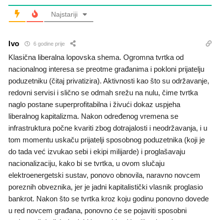
Najstariji
Ivo
6 godine prije
Klasična liberalna lopovska shema. Ogromna tvrtka od
nacionalnog interesa se preotme građanima i pokloni prijatelju
poduzetniku (čitaj privatizira). Aktivnosti kao što su održavanje,
redovni servisi i slično se odmah srežu na nulu, čime tvrtka
naglo postane superprofitabilna i živući dokaz uspjeha
liberalnog kapitalizma. Nakon određenog vremena se
infrastruktura počne kvariti zbog dotrajalosti i neodržavanja, i u
tom momentu uskaču prijatelji sposobnog poduzetnika (koji je
do tada već izvukao sebi i ekipi milijarde) i proglašavaju
nacionalizaciju, kako bi se tvrtka, u ovom slučaju
elektroenergetski sustav, ponovo obnovila, naravno novcem
poreznih obveznika, jer je jadni kapitalistički vlasnik proglasio
bankrot. Nakon što se tvrtka kroz koju godinu ponovno dovede
u red novcem građana, ponovno će se pojaviti sposobni