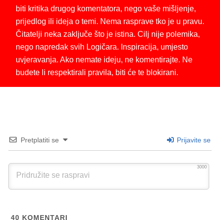
biti kritika drugog komentatora, nego vaše mišljenje,
prijedlog ili ideja o temi. Nema rasprave tko je u pravu.
Čitatelji neka zaključe što je istina. Cilj nije polemika,
nego napredak svih Logičara. Inspiracija, umjesto
uvjeravanja. Ako nemate ideju, ne komentirajte. Ne
budete li respektirali pravila, biti će te blokirani.
Pretplatiti se
Prijavite se
3000
40
KOMENTARI