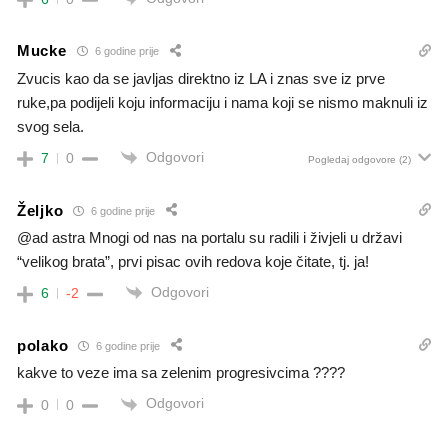
Mucke
6 godine prije
Zvucis kao da se javljas direktno iz LA i znas sve iz prve
ruke,pa podijeli koju informaciju i nama koji se nismo maknuli iz
svog sela.
Odgovori
7
0
Pogledaj odgovore
(2)
Željko
6 godine prije
@ad astra Mnogi od nas na portalu su radili i živjeli u državi
“velikog brata”, prvi pisac ovih redova koje čitate, tj. ja!
Odgovori
6
-2
polako
6 godine prije
kakve to veze ima sa zelenim progresivcima ????
Odgovori
0
0