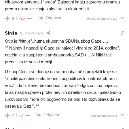
nikakvom zatvoru..i “braca” Egipcani imaju zatvorenu granicu
prema njima jer znaju kakvi su to ekstremisti
Odgovori
9
-25
Pogledaj odgovore
(10)
Sinša
8 godine prije
Ovo je “hitnije”..hutna skupstina SBUNa zbog Gaze…..
“””Najnoviji napadi iz Gaze su najveći viđeni od 2014. godine”,
navela je u saopštenju ambasadorka SAD u UN Niki Hejli,
preneli su izraelski mediji.
U saopštenju se dodaje da su minobacački projektili koje su
“ispalili palestinski ekstremisti pogodili civilnu infrastrukturu i
vrtić” i da bi Savet bezbednosti morao “odgovoriti na najnoviji
talas nasilja uperen protiv nevinih izraelskih civila i palestinsko
rukovodstvo mora biti odgovorno za ono što dozvoljava da se
dešava u Gazi”. “”
Odgovori
7
-3
Pogledaj odgovore
(3)