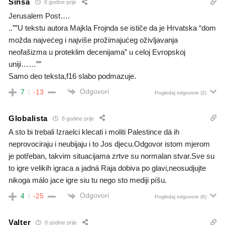
Sinša
8 godine prije
Jerusalem Post….
..””U tekstu autora Majkla Frojnda se ističe da je Hrvatska “dom
možda najvećeg i najviše prožimajućeg oživljavanja
neofašizma u proteklim decenijama” u celoj Evropskoj
uniji……””
Samo deo teksta,f16 slabo podmazuje.
Odgovori
7
-13
Pogledaj odgovore
(2)
Globalista
8 godine prije
A sto bi trebali Izraelci klecati i moliti Palestince dá ih
neprovociraju i neubijaju i to Jos djecu.Odgovor istom mjerom
je potřeban, takvim situacijama zrtve su normalan stvar.Sve su
to igre velikih igraca a jadná Raja dobiva po glavi,neosudjujte
nikoga málo jace igre siu tu nego sto mediji píšu.
Odgovori
4
-25
Pogledaj odgovore
(6)
Valter
8 godine prije