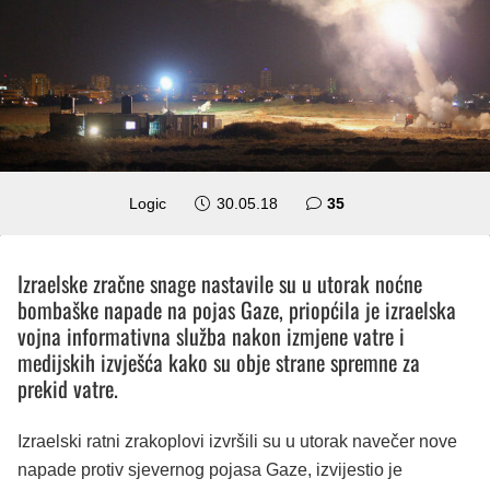
komentara
Logic
30.05.18
35
Izraelske zračne snage nastavile su u utorak noćne
bombaške napade na pojas Gaze, priopćila je izraelska
vojna informativna služba nakon izmjene vatre i
medijskih izvješća kako su obje strane spremne za
prekid vatre.
Izraelski ratni zrakoplovi izvršili su u utorak navečer nove
napade protiv sjevernog pojasa Gaze, izvijestio je