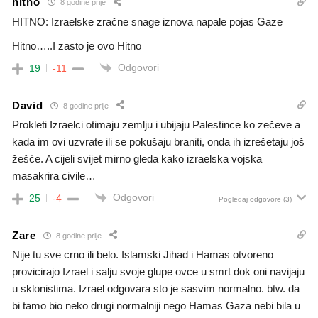
hitno
8 godine prije
HITNO: Izraelske zračne snage iznova napale pojas Gaze
Hitno…..I zasto je ovo Hitno
Odgovori
19
-11
David
8 godine prije
Prokleti Izraelci otimaju zemlju i ubijaju Palestince ko zečeve a
kada im ovi uzvrate ili se pokušaju braniti, onda ih izrešetaju još
žešće. A cijeli svijet mirno gleda kako izraelska vojska
masakrira civile…
Odgovori
25
-4
Pogledaj odgovore
(3)
Zare
8 godine prije
Nije tu sve crno ili belo. Islamski Jihad i Hamas otvoreno
provicirajo Izrael i salju svoje glupe ovce u smrt dok oni navijaju
u sklonistima. Izrael odgovara sto je sasvim normalno. btw. da
bi tamo bio neko drugi normalniji nego Hamas Gaza nebi bila u