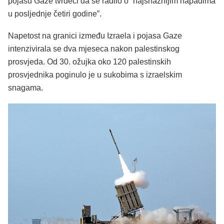
pojasu Gaze tvrdeći da se radilo o “najsnažnijim napadima
u posljednje četiri godine”.
Napetost na granici između Izraela i pojasa Gaze
intenzivirala se dva mjeseca nakon palestinskog
prosvjeda. Od 30. ožujka oko 120 palestinskih
prosvjednika poginulo je u sukobima s izraelskim
snagama.