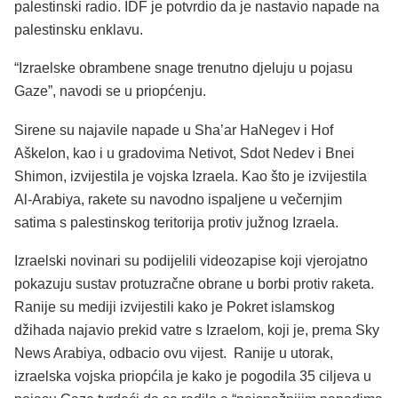
palestinski radio. IDF je potvrdio da je nastavio napade na
palestinsku enklavu.
“Izraelske obrambene snage trenutno djeluju u pojasu
Gaze”, navodi se u priopćenju.
Sirene su najavile napade u Sha’ar HaNegev i Hof
Aškelon, kao i u gradovima Netivot, Sdot Nedev i Bnei
Shimon, izvijestila je vojska Izraela. Kao što je izvijestila
Al-Arabiya, rakete su navodno ispaljene u večernjim
satima s palestinskog teritorija protiv južnog Izraela.
Izraelski novinari su podijelili videozapise koji vjerojatno
pokazuju sustav protuzračne obrane u borbi protiv raketa.
Ranije su mediji izvijestili kako je Pokret islamskog
džihada najavio prekid vatre s Izraelom, koji je, prema Sky
News Arabiya, odbacio ovu vijest. Ranije u utorak,
izraelska vojska priopćila je kako je pogodila 35 ciljeva u