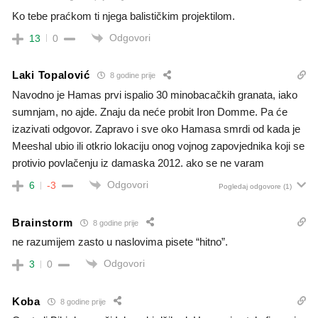
Ko tebe praćkom ti njega balističkim projektilom.
Odgovori
13
0
Laki Topalović
8 godine prije
Navodno je Hamas prvi ispalio 30 minobacačkih granata, iako
sumnjam, no ajde. Znaju da neće probit Iron Domme. Pa će
izazivati odgovor. Zapravo i sve oko Hamasa smrdi od kada je
Meeshal ubio ili otkrio lokaciju onog vojnog zapovjednika koji se
protivio povlačenju iz damaska 2012. ako se ne varam
Odgovori
6
-3
Pogledaj odgovore
(1)
Brainstorm
8 godine prije
ne razumijem zasto u naslovima pisete “hitno”.
Odgovori
3
0
Koba
8 godine prije