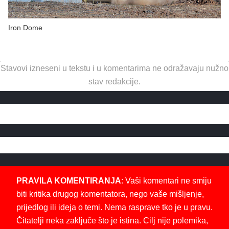
Iron Dome
Stavovi izneseni u tekstu i u komentarima ne odražavaju nužno
stav redakcije.
PRAVILA KOMENTIRANJA
: Vaši komentari ne smiju
biti kritika drugog komentatora, nego vaše mišljenje,
prijedlog ili ideja o temi. Nema rasprave tko je u pravu.
Čitatelji neka zaključe što je istina. Cilj nije polemika,