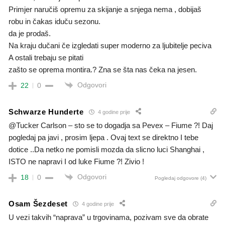
Primjer naručiš opremu za skijanje a snjega nema , dobijaš
robu in čakas iduču sezonu.
da je prodaš.
Na kraju dučani če izgledati super moderno za ljubitelje peciva
A ostali trebaju se pitati
zašto se oprema montira.? Zna se šta nas čeka na jesen.
Odgovori
22
0
Schwarze Hunderte
4 godine prije
@Tucker Carlson – sto se to dogadja sa Pevex – Fiume ?! Daj
pogledaj pa javi , prosim ljepa . Ovaj text se direktno I tebe
dotice ..Da netko ne pomisli mozda da slicno luci Shanghai ,
ISTO ne napravi I od luke Fiume ?! Zivio !
Odgovori
18
0
Pogledaj odgovore
(4)
Osam Šezdeset
4 godine prije
U vezi takvih “naprava” u trgovinama, pozivam sve da obrate