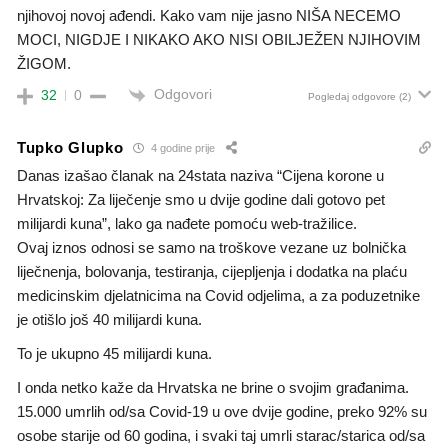
njihovoj novoj ađendi. Kako vam nije jasno NIŠA NECEMO
MOCI, NIGDJE I NIKAKO AKO NISI OBILJEŽEN NJIHOVIM
ŽIGOM.
Odgovori
32
0
Pogledaj odgovore
(2)
Tupko Glupko
4 godine prije
Danas izašao članak na 24stata naziva “Cijena korone u
Hrvatskoj: Za liječenje smo u dvije godine dali gotovo pet
milijardi kuna”, lako ga nađete pomoću web-tražilice.
Ovaj iznos odnosi se samo na troškove vezane uz bolnička
liječnenja, bolovanja, testiranja, cijepljenja i dodatka na plaću
medicinskim djelatnicima na Covid odjelima, a za poduzetnike
je otišlo još 40 milijardi kuna.
To je ukupno 45 milijardi kuna.
I onda netko kaže da Hrvatska ne brine o svojim građanima.
15.000 umrlih od/sa Covid-19 u ove dvije godine, preko 92% su
osobe starije od 60 godina, i svaki taj umrli starac/starica od/sa