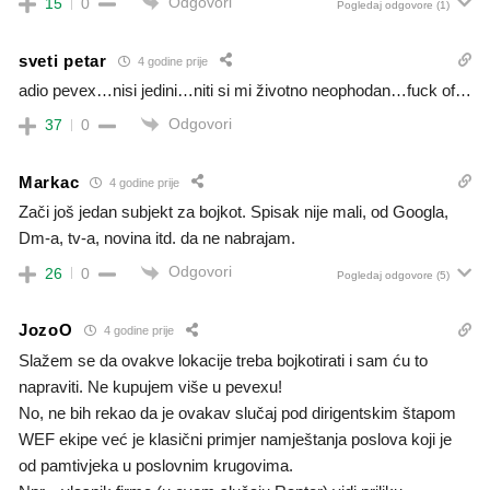
Odgovori
15
0
Pogledaj odgovore
(1)
sveti petar
4 godine prije
adio pevex…nisi jedini…niti si mi životno neophodan…fuck of…
Odgovori
37
0
Markac
4 godine prije
Zači još jedan subjekt za bojkot. Spisak nije mali, od Googla,
Dm-a, tv-a, novina itd. da ne nabrajam.
Odgovori
26
0
Pogledaj odgovore
(5)
JozoO
4 godine prije
Slažem se da ovakve lokacije treba bojkotirati i sam ću to
napraviti. Ne kupujem više u pevexu!
No, ne bih rekao da je ovakav slučaj pod dirigentskim štapom
WEF ekipe već je klasični primjer namještanja poslova koji je
od pamtivjeka u poslovnim krugovima.