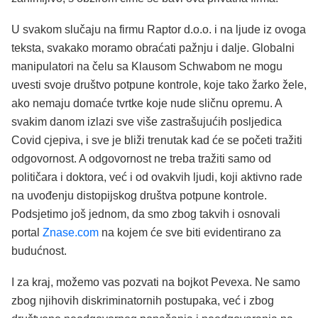
U svakom slučaju na firmu Raptor d.o.o. i na ljude iz ovoga
teksta, svakako moramo obraćati pažnju i dalje. Globalni
manipulatori na čelu sa Klausom Schwabom ne mogu
uvesti svoje društvo potpune kontrole, koje tako žarko žele,
ako nemaju domaće tvrtke koje nude sličnu opremu. A
svakim danom izlazi sve više zastrašujućih posljedica
Covid cjepiva, i sve je bliži trenutak kad će se početi tražiti
odgovornost. A odgovornost ne treba tražiti samo od
političara i doktora, već i od ovakvih ljudi, koji aktivno rade
na uvođenju distopijskog društva potpune kontrole.
Podsjetimo još jednom, da smo zbog takvih i osnovali
portal
Znase.com
na kojem će sve biti evidentirano za
budućnost.
I za kraj, možemo vas pozvati na bojkot Pevexa. Ne samo
zbog njihovih diskriminatornih postupaka, već i zbog