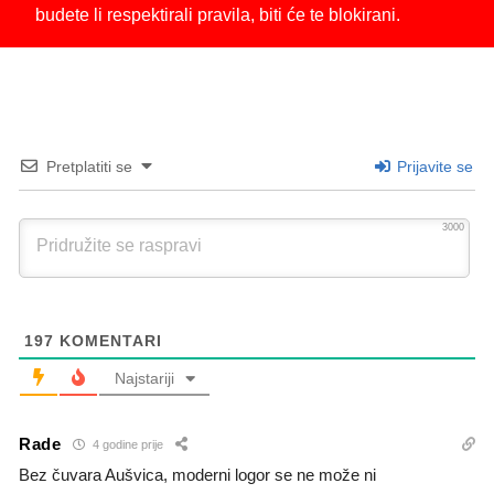
budete li respektirali pravila, biti će te blokirani.
Pretplatiti se
Prijavite se
3000
197
KOMENTARI
Najstariji
Rade
4 godine prije
Bez čuvara Aušvica, moderni logor se ne može ni