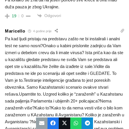
duža pauza je zbog Ukrajine.
Odgovori
19
0
Maricello
4 godine prije
Pa kad ljudi pristaju na predstavu zašto ne bi instalirali i analni
test ne samo nosni?Onako u kabini prislonite zadnjicu da Vam
izmeri u debelom crevu da li imate virusa? Ista priča kao da ste
u kazalištu gledate predstavu ne sviđa Vam se predstava ali
opet ste u kazalištu.Ne želite da izađete iz sale.Vidite da
predstava ne ide po scenariju ali opet sedite i GLEDATE. To
Vam je to.Testiranje inteligencije građana to jest poreskih
obveznika. Samo Kazahstanski scenario ovakve stvari
rešava.Upamtite to. Uzgred koliko je “zaraženih” u Kazahstanu
sada paljenja Parlamenta i ubijenih 20+ policajaca?Nema
zaraženih više?Kako to?Kako to da nema vesti više o bilo kom
zaraženom u KAzahstanu ili Avganistanu? Koliko je zaraženih u
Avganistanu ?Nema zaraženih.Kako to? Samo Kazahstanski i
Avganistanski scenario u svakoj državi Evrope rešava problem