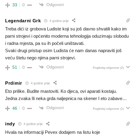
Odgovori
33
0
Legendarni Grk
4 godine prije
Treba dići iz grobova Ludiste koji su još davno shvatili kako im
parni strojevi i općenito moderna tehnologija oduzimaju slobodu
i radna mjesta, pa su ih počeli uništavati.
Svaki drugi pristup osim Ludista će nam danas napraviti još
veću štetu nego njima parni strojevi.
Odgovori
51
0
Pogledaj odgovore
(2)
Prdimir
4 godine prije
Eto prilike. Budite mastoviti. Ko djeca, ovi aparati kostaju.
Jedna zvaka Ili neka grda naljepnica na skener I eto zabave…
Odgovori
46
0
Pogledaj odgovore
(1)
indy
4 godine prije
Hvala na informaciji Pevex dodajem na listu koje