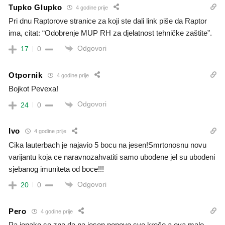
Tupko Glupko
4 godine prije
Pri dnu Raptorove stranice za koji ste dali link piše da Raptor
ima, citat: “Odobrenje MUP RH za djelatnost tehničke zaštite”.
Odgovori
17
0
Otpornik
4 godine prije
Bojkot Pevexa!
Odgovori
24
0
Ivo
4 godine prije
Cika lauterbach je najavio 5 bocu na jesen!Smrtonosnu novu
varijantu koja ce naravnozahvatiti samo ubodene jel su ubodeni
sjebanog imuniteta od boce!!!
Odgovori
20
0
Pero
4 godine prije
Pa ionako se zna da na jesen ponovo sve kreče a ova malo