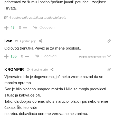
pripremati za šumu i potiho “pošumljavati” poturice i izdajioce
Hrvata.
4 godine prije zadnji put uredio pipistrela
Odgovori
43
0
Ivan
4 godine prije
Od ovog trenutka Pevex je za mene prošlost..
Odgovori
135
0
Pogledaj odgovore
(5)
KROMPIR
4 godine prije
Vjerovatno bilo je dogovoreno, još neko vreme nazad da se
montira oprema.
Sve je bilo plačeno unapred.možda I Nije se mogla predvideti
situacija kakva če biti.
Tako, da dobijaš opremu što si naručio ,platio i još neko vreme
čakao, Što tebi više
netreba, dobavljaća opreme verovatno ne zanima.