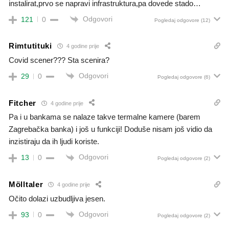
instalirat,prvo se napravi infrastruktura,pa dovede stado…
Odgovori
121
0
Pogledaj odgovore
(12)
Rimtutituki
4 godine prije
Covid scener??? Sta scenira?
Odgovori
29
0
Pogledaj odgovore
(6)
Fitcher
4 godine prije
Pa i u bankama se nalaze takve termalne kamere (barem
Zagrebačka banka) i još u funkciji! Doduše nisam još vidio da
inzistiraju da ih ljudi koriste.
Odgovori
13
0
Pogledaj odgovore
(2)
Mölltaler
4 godine prije
Očito dolazi uzbudljiva jesen.
Odgovori
93
0
Pogledaj odgovore
(2)