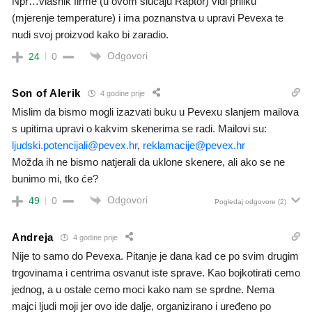
Npr…vlasnik firme (u ovom slučaju Raptor) vidi priliku
(mjerenje temperature) i ima poznanstva u upravi Pevexa te
nudi svoj proizvod kako bi zaradio.
Odgovori
24
0
Son of Alerik
4 godine prije
Mislim da bismo mogli izazvati buku u Pevexu slanjem mailova
s upitima upravi o kakvim skenerima se radi. Mailovi su:
ljudski.potencijali@pevex.hr
,
reklamacije@pevex.hr
Možda ih ne bismo natjerali da uklone skenere, ali ako se ne
bunimo mi, tko će?
Odgovori
49
0
Pogledaj odgovore
(2)
Andreja
4 godine prije
Nije to samo do Pevexa. Pitanje je dana kad ce po svim drugim
trgovinama i centrima osvanut iste sprave. Kao bojkotirati cemo
jednog, a u ostale cemo moci kako nam se sprdne. Nema
majci ljudi moji jer ovo ide dalje, organizirano i uređeno po