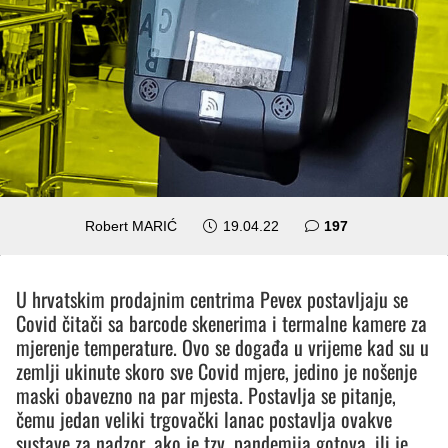
komentara
Robert MARIĆ
19.04.22
197
U hrvatskim prodajnim centrima Pevex postavljaju se
Covid čitači sa barcode skenerima i termalne kamere za
mjerenje temperature. Ovo se događa u vrijeme kad su u
zemlji ukinute skoro sve Covid mjere, jedino je nošenje
maski obavezno na par mjesta. Postavlja se pitanje,
čemu jedan veliki trgovački lanac postavlja ovakve
sustave za nadzor, ako je tzv. pandemija gotova, ili je