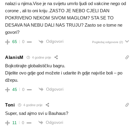
nalazi u njima.Vise je na svijetu umrlo ljudi od vakcine nego od
corone , ali to oni kriju .ZASTO JE NEBO CJELI DAN
POKRIVENO NEKOM SIVOM MAGLOM? STA SE TO
DESAVA NA NEBU DALI NAS TRUJU? Zasto se o tome ne
govori?
Odgovori
65
0
Pogledaj odgovore
(2)
AlanisM
4 godine prije
Bojkotirajte globalističku bagru.
Dijelite ovo gdje god možete i udarite ih gdje najviše boli – po
džepu.
Odgovori
45
0
Toni
4 godine prije
Super, sad ajmo svi u Bauhaus?
Odgovori
11
0