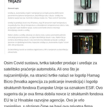
Osim Covid sustava, tvrtka također prodaje i uređaje za
satelitsko praćenje automobila. Ali ono što je
najzanimljivije, na stranici tvrtke nalazi se logotip Hamag
Bicro (hrvatka agencija za poticanje investicija) i logotip
strukturnih fondova Europske Unije sa oznakom ESIF. Ovo
sugerira da je ova firma dobila novce iz strukturnih fondova
EU te iz Hrvatske razvojne agencije. Ovo je vrlo
zanimljivo, s obzirom čime se bavi ova privatna firma.