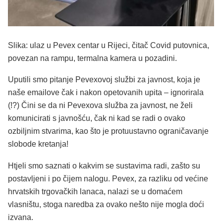
Slika: ulaz u Pevex centar u Rijeci, čitač Covid putovnica,
povezan na rampu, termalna kamera u pozadini.
Uputili smo pitanje Pevexovoj službi za javnost, koja je
naše emailove čak i nakon opetovanih upita – ignorirala
(!?) Čini se da ni Pevexova služba za javnost, ne želi
komunicirati s javnošću, čak ni kad se radi o ovako
ozbiljnim stvarima, kao što je protuustavno ograničavanje
slobode kretanja!
Htjeli smo saznati o kakvim se sustavima radi, zašto su
postavljeni i po čijem nalogu. Pevex, za razliku od većine
hrvatskih trgovačkih lanaca, nalazi se u domaćem
vlasništu, stoga naredba za ovako nešto nije mogla doći
izvana.