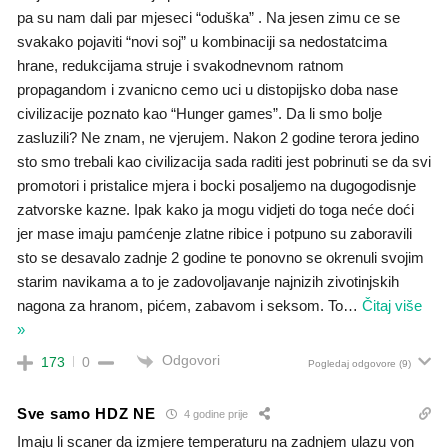
pa su nam dali par mjeseci “oduška” . Na jesen zimu ce se
svakako pojaviti “novi soj” u kombinaciji sa nedostatcima
hrane, redukcijama struje i svakodnevnom ratnom
propagandom i zvanicno cemo uci u distopijsko doba nase
civilizacije poznato kao “Hunger games”. Da li smo bolje
zasluzili? Ne znam, ne vjerujem. Nakon 2 godine terora jedino
sto smo trebali kao civilizacija sada raditi jest pobrinuti se da svi
promotori i pristalice mjera i bocki posaljemo na dugogodisnje
zatvorske kazne. Ipak kako ja mogu vidjeti do toga neće doći
jer mase imaju pamćenje zlatne ribice i potpuno su zaboravili
sto se desavalo zadnje 2 godine te ponovno se okrenuli svojim
starim navikama a to je zadovoljavanje najnizih zivotinjskih
nagona za hranom, pićem, zabavom i seksom. To
…
Čitaj više
»
Odgovori
173
0
Pogledaj odgovore
(9)
Sve samo HDZ NE
4 godine prije
Imaju li scaner da izmjere temperaturu na zadnjem ulazu von