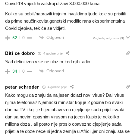
Covid-19 vrijedi hrvatskoj državi 3.000.000 kuna.
Koliko su pobili/napravili trajnim invalidima ljude koje su prisilili
da prime neučinkovita genetski modificirana eksperimentalna
Covid cjepiva, tek će se vidjeti.
Odgovori
52
0
Pogledaj odgovore
(3)
Biti ce dobro
4 godine prije
Sad definitivno vise ne ulazim kod njih..adio
Odgovori
34
0
petar schroder
4 godine prije
Kako mogu da znaju da na jesen dolazi novi virus? Dali virus
njima telefonira? Njemacki ministar koji je 2 godine bio svaki
dan na TV i koji je htjeo obavezno cjepljenje sada prijeti svaki
dan sa novim opasnim virusom na jecen Kupio je nekoliko
miliona doza , ali posto nije proslo obavezno cjepljenje sada
prijeti a te doze nece ni jedna zemlja u Africi ,jer oni znaju sta se