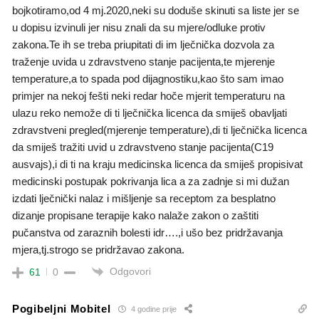
bojkotiramo,od 4 mj.2020,neki su doduše skinuti sa liste jer se
u dopisu izvinuli jer nisu znali da su mjere/odluke protiv
zakona.Te ih se treba priupitati di im lječnička dozvola za
traženje uvida u zdravstveno stanje pacijenta,te mjerenje
temperature,a to spada pod dijagnostiku,kao što sam imao
primjer na nekoj fešti neki redar hoče mjerit temperaturu na
ulazu reko nemože di ti lječnička licenca da smiješ obavljati
zdravstveni pregled(mjerenje temperature),di ti lječnička licenca
da smiješ tražiti uvid u zdravstveno stanje pacijenta(C19
ausvajs),i di ti na kraju medicinska licenca da smiješ propisivat
medicinski postupak pokrivanja lica a za zadnje si mi dužan
izdati lječnički nalaz i mišljenje sa receptom za besplatno
dizanje propisane terapije kako nalaže zakon o zaštiti
pučanstva od zaraznih bolesti idr….,i ušo bez pridržavanja
mjera,tj.strogo se pridržavao zakona.
Odgovori
61
0
Pogibeljni Mobitel
4 godine prije