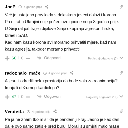
JoeP
4 godine prije
Već je ustaljeno pravilo da s dolaskom jeseni dolazi i korona.
Pa ni rat u Ukrajini nuje počeo ove godine nego 8 godina prije.
U Siriji rat još traje i dijelove Sirije okupiraju agresori Tirska,
Izrael i SAD.
Kad nam kažu korona svi moramo prihvatiti mjere, kad nam
kažu agresija, također moramo prihvatiti.
Odgovori
66
0
Pogledaj odgovore
(5)
radoznalo_mače
4 godine prije
A jesu li odredili neku prostoriju da bude sala za reanimaciju?
Imaju li dežurnog kardiologa?
Odgovori
47
0
Pogledaj odgovore
(10)
Vendetta
4 godine prije
Pa ja ne znam tko misli da je pandemiji kraj. Jasno je kao dan
da je ovo samo zatisje pred buru. Morali su smiriti malo mase