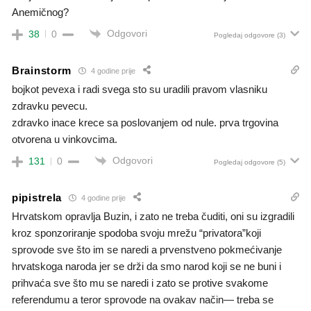
Anemičnog?
Odgovori
38
0
Pogledaj odgovore
(3)
Brainstorm
4 godine prije
bojkot pevexa i radi svega sto su uradili pravom vlasniku
zdravku pevecu.
zdravko inace krece sa poslovanjem od nule. prva trgovina
otvorena u vinkovcima.
Odgovori
131
0
Pogledaj odgovore
(5)
pipistrela
4 godine prije
Hrvatskom opravlja Buzin, i zato ne treba čuditi, oni su izgradili
kroz sponzoriranje spodoba svoju mrežu “privatora”koji
sprovode sve što im se naredi a prvenstveno pokmećivanje
hrvatskoga naroda jer se drži da smo narod koji se ne buni i
prihvaća sve što mu se naredi i zato se protive svakome
referendumu a teror sprovode na ovakav način— treba se