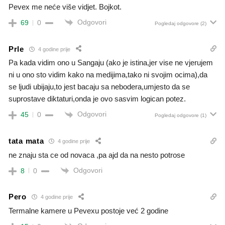
Pevex me neće više vidjet. Bojkot.
Odgovori
69
0
Pogledaj odgovore
(2)
Prle
4 godine prije
Pa kada vidim ono u Sangaju (ako je istina,jer vise ne vjerujem
ni u ono sto vidim kako na medijima,tako ni svojim ocima),da
se ljudi ubijaju,to jest bacaju sa nebodera,umjesto da se
suprostave diktaturi,onda je ovo sasvim logican potez.
Odgovori
45
0
Pogledaj odgovore
(1)
tata mata
4 godine prije
ne znaju sta ce od novaca ,pa ajd da na nesto potrose
Odgovori
8
0
Pero
4 godine prije
Termalne kamere u Pevexu postoje već 2 godine