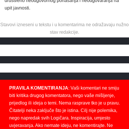
društveno neodgovornog ponašanja i neodgovaranja na
upit javnosti.
Stavovi izneseni u tekstu i u komentarima ne odražavaju nužno
stav redakcije.
PRAVILA KOMENTIRANJA
: Vaši komentari ne smiju
biti kritika drugog komentatora, nego vaše mišljenje,
prijedlog ili ideja o temi. Nema rasprave tko je u pravu.
Čitatelji neka zaključe što je istina. Cilj nije polemika,
nego napredak svih Logičara. Inspiracija, umjesto
uvjeravanja. Ako nemate ideju, ne komentirajte. Ne