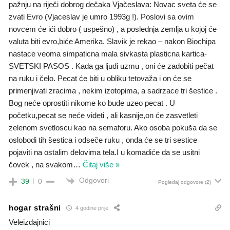
pažnju na riječi dobrog dečaka Vjačeslava: Novac sveta će se
zvati Evro (Vjaceslav je umro 1993g !). Poslovi sa ovim
novcem će ići dobro ( uspešno) , a poslednja zemlja u kojoj će
valuta biti evro,biće Amerika. Slavik je rekao – nakon Biochipa
nastace veoma simpaticna mala sivkasta plasticna kartica-
SVETSKI PASOS . Kada ga ljudi uzmu , oni će zadobiti pečat
na ruku i čelo. Pecat će biti u obliku tetovaža i on će se
primenjivati zracima , nekim izotopima, a sadrzace tri šestice .
Bog neće oprostiti nikome ko bude uzeo pecat . U
početku,pecat se neće videti , ali kasnije,on će zasvetleti
zelenom svetloscu kao na semaforu. Ako osoba pokuša da se
oslobodi tih šestica i odseče ruku , onda će se tri sestice
pojaviti na ostalim delovima tela.I u komadiće da se usitni
čovek , na svakom
…
Čitaj više »
Odgovori
39
0
Pogledaj odgovore
(2)
hogar strašni
4 godine prije
Veleizdajnici