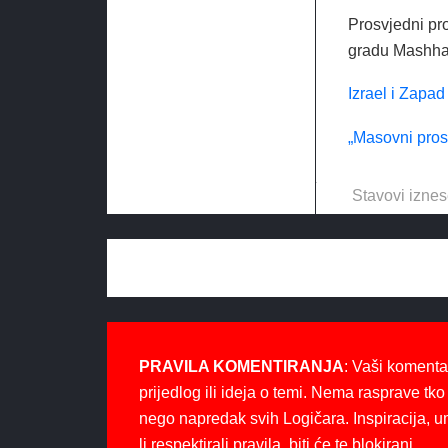
Prosvjedni pr
gradu Mashhad
Izrael i Zapad
„Masovni prosv
Stavovi iznes
PRAVILA KOMENTIRANJA
: Vaši komenta
prijedlog ili ideja o temi. Nema rasprave tko 
nego napredak svih Logičara. Inspiracija, u
li respektirali pravila, biti će te blokirani.