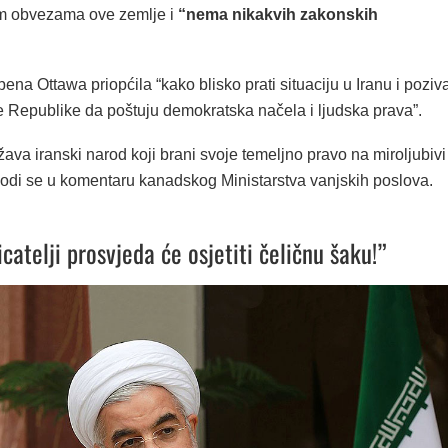
 obvezama ove zemlje i
“nema nikakvih zakonskih
bena Ottawa priopćila “kako blisko prati situaciju u Iranu i poziv
e Republike da poštuju demokratska načela i ljudska prava”.
va iranski narod koji brani svoje temeljno pravo na miroljubivi
vodi se u komentaru kanadskog Ministarstva vanjskih poslova.
catelji prosvjeda će osjetiti čeličnu šaku!”