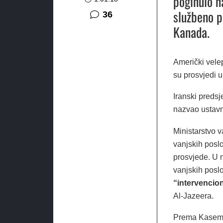
poginulo n
službeno po
komentara
36
Kanada.
Američki vele
su prosvjedi u 
Iranski preds
nazvao ustavn
Ministarstvo v
vanjskih poslo
prosvjede. U n
vanjskih pos
“intervencion
Al-Jazeera.
Prema Kasemij