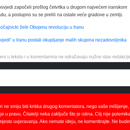
osvjedi započeli prošlog četvrtka u drugom najvećem iranskom
u, a postupno su se prelili na ostale veće gradove u zemlji.
 očajnicki žele Obojenu revoluciju u Iranu
jedi“ u Iranu postali okupljanje malih skupina nezadovoljnika
eni u tekstu i u komentarima ne odražavaju nužno stav redakcij
ri ne smiju biti kritika drugog komentatora, nego vaše mišljenje,
je u pravu. Čitatelji neka zaključe što je istina. Cilj nije polemika
mjesto uvjeravanja. Ako nemate ideju, ne komentirajte. Ne bude