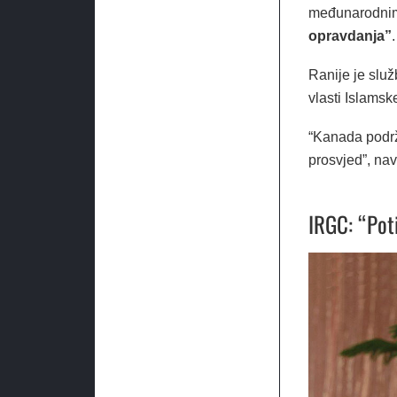
međunarodnim
opravdanja”
.
Ranije je služ
vlasti Islamsk
“Kanada podrža
prosvjed”, na
IRGC: “Poti