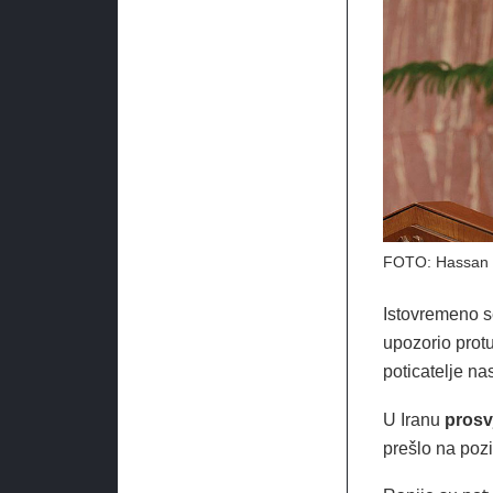
FOTO: Hassan 
Istovremeno se
upozorio protu
poticatelje na
U Iranu
prosv
prešlo na pozi