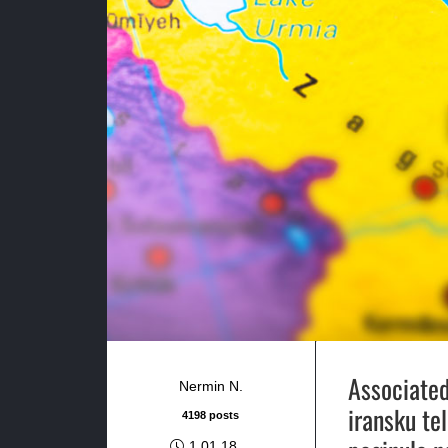
Associated
Nermin N.
iransku tel
4198 posts
1.01.18