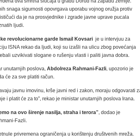
vrđena dva smrtna slučaja u gradu Dorud na zapadu zemlje.
nih snaga sigurnosti opovrgava uporabu vojnog oružja protiv
ističući da je na prosvjednike i zgrade javne uprave pucala
atih ljudi.
ske revolucionarne garde Ismail Kovsari
je u intervjuu za
ju ISNA rekao da ljudi, koji su izašli na ulicu zbog povećanja
rebali uzvikivati slogane o rušenju vlasti i paliti javna dobra.
ar unutarnjih poslova,
Abdolreza Rahmani-Fazli
, upozorio je
a će za sve platiti račun.
tavaju javnu imovinu, krše javni red i zakon, moraju odgovarati z
e i platit će za to”, rekao je ministar unutarnjih poslova Irana.
mo na ovo širenje nasilja, straha i terora”
, dodao je
hmani-Fazli.
etnule privremena ograničenja u korištenju društvenih mreža.