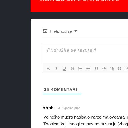
Pretplatiti se
{}
[
36
KOMENTARI
bbbb
8 godine prije
Ivo nešto mudro napisa o narodima ovcama, neki
“Problem koji mnogi od nas ne razumiju (zbog 