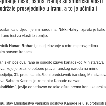
ajmanje deset osoba. Ranije su američke vlasti
držale prosvjednike u Iranu, a to je učinila i
poslanica u Ujedinjenim narodima,
Nikki Haley
, izjavila je kako
Iranu test za vlasti te zemlje.
jednik
Hasan Rohani
je sudjelovanje u mirnim prosvjedima
im pravom Iranaca.
anjskih poslova Irana je osudilo izjavu kanadskog Ministarstva
va, koje je izrazilo potporu pravu iranskog naroda na mirne
edjelju, 31. prosinca, službeni predstavnik iranskog Ministarstv
lova Bahram Kasemi je komentar Kanade nazvao
ističkim”
, javlja odnedavno ne tako oštra prema Iranu katarska
u, stav Ministarstva vanjskih poslova Kanade je u suprotnosti 