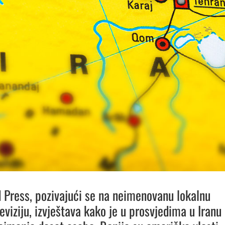
 Press, pozivajući se na neimenovanu lokalnu
eviziju, izvještava kako je u prosvjedima u Iranu