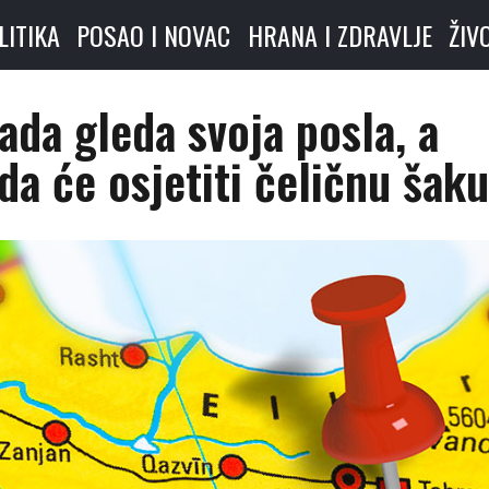
LITIKA
POSAO I NOVAC
HRANA I ZDRAVLJE
ŽIV
ada gleda svoja posla, a
da će osjetiti čeličnu šak