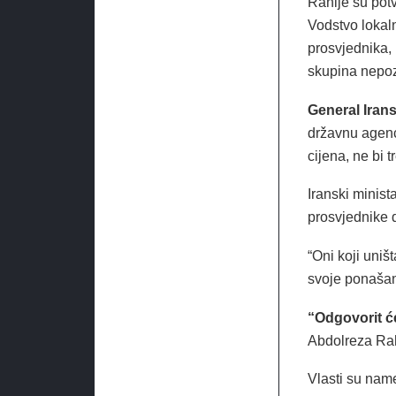
Ranije su pot
Vodstvo lokal
prosvjednika, 
skupina nepozn
General Iran
državnu agenci
cijena, ne bi t
Iranski minist
prosvjednike d
“Oni koji uniš
svoje ponašanj
“Odgovorit će
Abdolreza Ra
Vlasti su nam