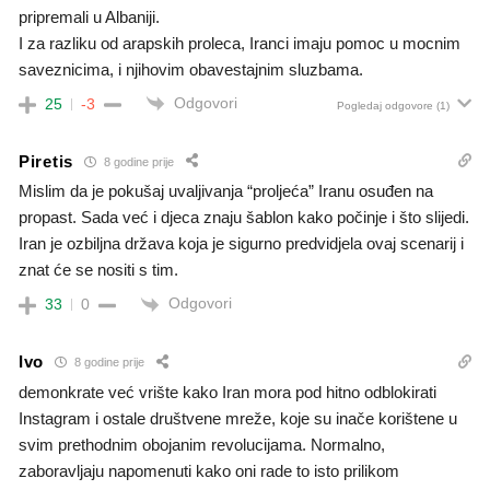
pripremali u Albaniji.
I za razliku od arapskih proleca, Iranci imaju pomoc u mocnim
saveznicima, i njihovim obavestajnim sluzbama.
Odgovori
25
-3
Pogledaj odgovore
(1)
Piretis
8 godine prije
Mislim da je pokušaj uvaljivanja “proljeća” Iranu osuđen na
propast. Sada već i djeca znaju šablon kako počinje i što slijedi.
Iran je ozbiljna država koja je sigurno predvidjela ovaj scenarij i
znat će se nositi s tim.
Odgovori
33
0
Ivo
8 godine prije
demonkrate već vrište kako Iran mora pod hitno odblokirati
Instagram i ostale društvene mreže, koje su inače korištene u
svim prethodnim obojanim revolucijama. Normalno,
zaboravljaju napomenuti kako oni rade to isto prilikom