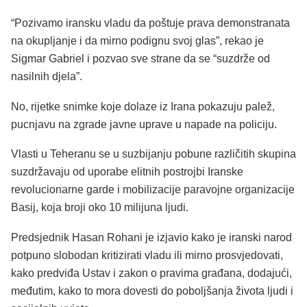
“Pozivamo iransku vladu da poštuje prava demonstranata
na okupljanje i da mirno podignu svoj glas”, rekao je
Sigmar Gabriel i pozvao sve strane da se “suzdrže od
nasilnih djela”.
No, rijetke snimke koje dolaze iz Irana pokazuju palež,
pucnjavu na zgrade javne uprave u napade na policiju.
Vlasti u Teheranu se u suzbijanju pobune različitih skupina
suzdržavaju od uporabe elitnih postrojbi Iranske
revolucionarne garde i mobilizacije paravojne organizacije
Basij, koja broji oko 10 milijuna ljudi.
Predsjednik Hasan Rohani je izjavio kako je iranski narod
potpuno slobodan kritizirati vladu ili mirno prosvjedovati,
kako predviđa Ustav i zakon o pravima građana, dodajući,
međutim, kako to mora dovesti do poboljšanja života ljudi i