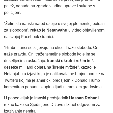
palež, napade na zgrade vladine uprave i sukobe s
policijom.
“Želim da iranski narod uspije u svojoj plemenitoj potrazi
za slobodom”,
rekao je Netanyahu
u video objavljenom
na svojoj Facebook stranici.
“Hrabri Iranci se slijevaju na ulice. Traže slobodu. Oni
traže pravdu. Oni traže temeljne slobode koje im se
desetljećima uskraćuju.
Iranski okrutni režim
troši
desetke milijardi dolara na širenje mržnje”, kazao je
Netanjahu u izjavi koja je nalikovala ne brojne poruke na
Twitteru kojima je američki predsjednik Donald Trump
komentirao pobunu skupina ljudi u iranskim gradovima.
U ponedjeljak je iranski predsjednik
Hassan Rohani
rekao kako su Sjedinjene Države i Izrael odgovorni za
izazivanje nemira.