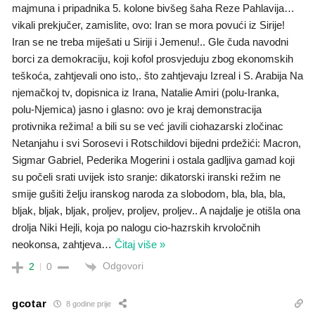
majmuna i pripadnika 5. kolone bivšeg šaha Reze Pahlavija…
vikali prekjučer, zamislite, ovo: Iran se mora povući iz Sirije!
Iran se ne treba miješati u Siriji i Jemenu!.. Gle čuda navodni
borci za demokraciju, koji kofol prosvjeduju zbog ekonomskih
teškoća, zahtjevali ono isto,. što zahtjevaju Izreal i S. Arabija Na
njemačkoj tv, dopisnica iz Irana, Natalie Amiri (polu-Iranka,
polu-Njemica) jasno i glasno: ovo je kraj demonstracija
protivnika režima! a bili su se već javili ciohazarski zločinac
Netanjahu i svi Sorosevi i Rotschildovi bijedni prdežići: Macron,
Sigmar Gabriel, Pederika Mogerini i ostala gadljiva gamad koji
su počeli srati uvijek isto sranje: dikatorski iranski režim ne
smije gušiti želju iranskog naroda za slobodom, bla, bla, bla,
bljak, bljak, bljak, proljev, proljev, proljev.. A najdalje je otišla ona
drolja Niki Hejli, koja po nalogu cio-hazrskih krvoločnih
neokonsa, zahtjeva
…
Čitaj više »
Odgovori
2
0
gcotar
8 godine prije