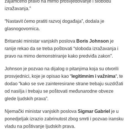
zajamčeno pravo na mirno prosvjedovanje i slobodu
izražavanja.”
“Nastavit ćemo pratiti razvoj događaja”, dodala je
glasnogovornica.
Britanski ministar vanjskih poslova
Boris Johnson
je
ranije rekao da se treba poštovati “sloboda izražavanja i
pravo na mirno demonstriranje kako predviđa zakon”.
Johnson je pozvao na dijalog o pitanjima koja su otvorili
prosvjednici, koje je opisao kao “
legitimnim i važnima
“, te
dodao “kako se sve zainteresirane strane trebaju suzdržati
od nasilja i trebaju se poštovati međunarodne obveze
glede ljudskih prava”.
Njemački ministar vanjskih poslova
Sigmar Gabriel
je u
ponedjeljak izrazio zabrinutost zbog smrti i pozvao iransku
vladu na poštivanje ljudskih prava.