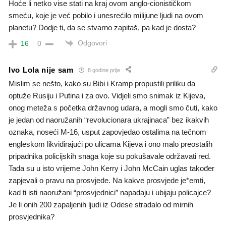
Hoće li netko vise stati na kraj ovom anglo-cionističkom
smeću, koje je već pobilo i unesrećilo milijune ljudi na ovom
planetu? Dodje ti, da se stvarno zapitaš, pa kad je dosta?
Odgovori
16
0
Ivo Lola nije sam
8 godine prije
Mislim se nešto, kako su Bibi i Kramp propustili priliku da
optuže Rusiju i Putina i za ovo. Vidjeli smo snimak iz Kijeva,
onog meteža s početka državnog udara, a mogli smo čuti, kako
je jedan od naoružanih “revolucionara ukrajinaca” bez ikakvih
oznaka, noseći M-16, usput zapovjedao ostalima na tečnom
engleskom likvidirajući po ulicama Kijeva i ono malo preostalih
pripadnika policijskih snaga koje su pokušavale održavati red.
Tada su u isto vrijeme John Kerry i John McCain uglas također
zapjevali o pravu na prosvjede. Na kakve prosvjede je*emti,
kad ti isti naoružani “prosvjednici” napadaju i ubijaju policajce?
Je li onih 200 zapaljenih ljudi iz Odese stradalo od mirnih
prosvjednika?