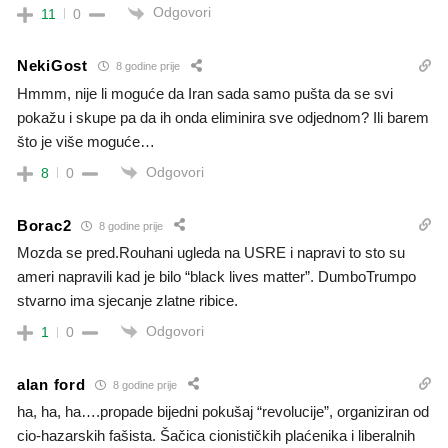
Odgovori
11
0
NekiGost
8 godine prije
Hmmm, nije li moguće da Iran sada samo pušta da se svi
pokažu i skupe pa da ih onda eliminira sve odjednom? Ili barem
što je više moguće…
Odgovori
8
0
Borac2
8 godine prije
Mozda se pred.Rouhani ugleda na USRE i napravi to sto su
ameri napravili kad je bilo “black lives matter”. DumboTrumpo
stvarno ima sjecanje zlatne ribice.
Odgovori
1
0
alan ford
8 godine prije
ha, ha, ha….propade bijedni pokušaj “revolucije”, organiziran od
cio-hazarskih fašista. Šačica cionističkih plaćenika i liberalnih