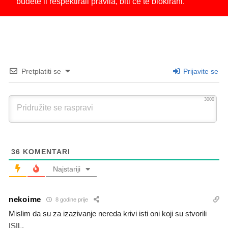
budete li respektirali pravila, biti će te blokirani.
Pretplatiti se
Prijavite se
3000
36
KOMENTARI
Najstariji
nekoime
8 godine prije
Mislim da su za izazivanje nereda krivi isti oni koji su stvorili
ISIL.