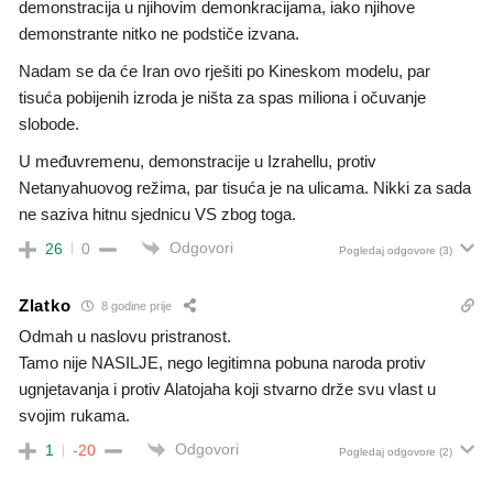
demonstracija u njihovim demonkracijama, iako njihove
demonstrante nitko ne podstiče izvana.
Nadam se da će Iran ovo rješiti po Kineskom modelu, par
tisuća pobijenih izroda je ništa za spas miliona i očuvanje
slobode.
U međuvremenu, demonstracije u Izrahellu, protiv
Netanyahuovog režima, par tisuća je na ulicama. Nikki za sada
ne saziva hitnu sjednicu VS zbog toga.
Odgovori
26
0
Pogledaj odgovore
(3)
Zlatko
8 godine prije
Odmah u naslovu pristranost.
Tamo nije NASILJE, nego legitimna pobuna naroda protiv
ugnjetavanja i protiv Alatojaha koji stvarno drže svu vlast u
svojim rukama.
Odgovori
1
-20
Pogledaj odgovore
(2)