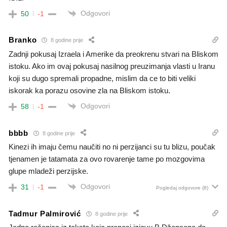
Odgovori
50
-1
Branko
8 godine prije
Zadnji pokusaj Izraela i Amerike da preokrenu stvari na Bliskom
istoku. Ako im ovaj pokusaj nasilnog preuzimanja vlasti u Iranu
koji su dugo spremali propadne, mislim da ce to biti veliki
iskorak ka porazu osovine zla na Bliskom istoku.
Odgovori
58
-1
bbbb
8 godine prije
Kinezi ih imaju čemu naučiti no ni perzijanci su tu blizu, poučak
tjenamen je tatamata za ovo rovarenje tame po mozgovima
glupe mladeži perzijske.
Odgovori
31
-1
Pogledaj odgovore
(8)
Tadmur Palmirović
8 godine prije