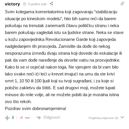
victory
8 godine prije
Svim kolegama komentatorima koji zagovaraju “stabilizaciju
situacije po kineskom modelu”, htio bih samo reći da barem
pokušaju na trenutak zanemariti čitavu političku stranu i neka
barem pokušaju sagledati istu sa ljudske strane. Neka se stave
u kožu zapovijednika Revolucionarne Garde koji zapovjeda
nadgledanjem tih prosvjeda. Zamislite da dođe do nekog
nesporazuma između dvaju strana koji dovede do eskalacije ili
pak da vam dođe naređenje da otvorite vatru na prosvjednike.
Kako bi se vi osjećali nakon toga. Ne vjerujem da bi vam bilo
lako svake noći ići leći u krevet imajući na umu da ste krivi
smrt 1, 10 50 ili 100 ljudi koji su tvoji sugrađani, i za koje si
položio zakletvu da štitiš. E sad drugovi moji, možete lupati
minuse do mile volje, ali ne možete pobiti da je moralna istina
ovo što rekoh.
Pozdrav svim dobronamjernima!
Odgovori
8
-4
Pogledaj odgovore
(3)