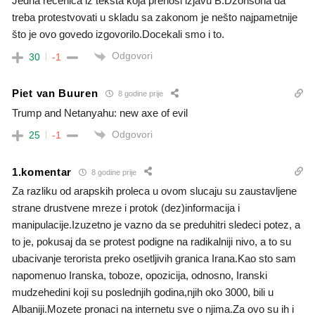
Jedna rečenica iz teksta koja prenosi izjavu B.Džonsona da
treba protestvovati u skladu sa zakonom je nešto najpametnije
što je ovo govedo izgovorilo.Docekali smo i to.
Odgovori
30
-1
Piet van Buuren
8 godine prije
Trump and Netanyahu: new axe of evil
Odgovori
25
-1
1.komentar
8 godine prije
Za razliku od arapskih proleca u ovom slucaju su zaustavljene
strane drustvene mreze i protok (dez)informacija i
manipulacije.Izuzetno je vazno da se preduhitri sledeci potez, a
to je, pokusaj da se protest podigne na radikalniji nivo, a to su
ubacivanje terorista preko osetljivih granica Irana.Kao sto sam
napomenuo Iranska, toboze, opozicija, odnosno, Iranski
mudzehedini koji su poslednjih godina,njih oko 3000, bili u
Albaniji.Mozete pronaci na internetu sve o njima.Za ovo su ih i