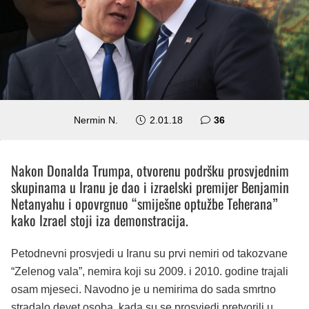
komentara
Nermin N.
2.01.18
36
Nakon Donalda Trumpa, otvorenu podršku prosvjednim
skupinama u Iranu je dao i izraelski premijer Benjamin
Netanyahu i opovrgnuo “smiješne optužbe Teherana”
kako Izrael stoji iza demonstracija.
Petodnevni prosvjedi u Iranu su prvi nemiri od takozvane
“Zelenog vala”, nemira koji su 2009. i 2010. godine trajali
osam mjeseci. Navodno je u nemirima do sada smrtno
stradalo devet osoba, kada su se prosvjedi pretvorili u