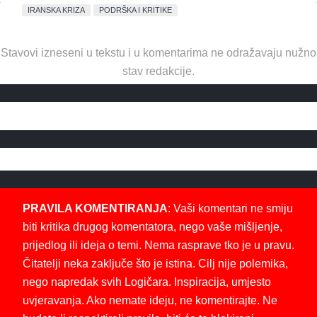
IRANSKA KRIZA
PODRŠKA I KRITIKE
Stavovi izneseni u tekstu i u komentarima ne odražavaju nužno
stav redakcije.
PRAVILA KOMENTIRANJA
: Vaši komentari ne smiju
biti kritika drugog komentatora, nego vaše mišljenje,
prijedlog ili ideja o temi. Nema rasprave tko je u pravu.
Čitatelji neka zaključe što je istina. Cilj nije polemika,
nego napredak svih Logičara. Inspiracija, umjesto
uvjeravanja. Ako nemate ideju, ne komentirajte. Ne