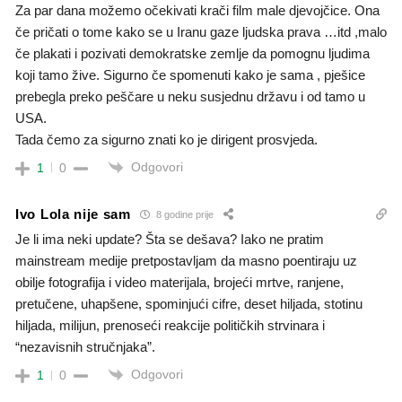
Za par dana možemo očekivati krači film male djevojčice. Ona
če pričati o tome kako se u Iranu gaze ljudska prava …itd ,malo
če plakati i pozivati demokratske zemlje da pomognu ljudima
koji tamo žive. Sigurno če spomenuti kako je sama , pješice
prebegla preko peščare u neku susjednu državu i od tamo u
USA.
Tada čemo za sigurno znati ko je dirigent prosvjeda.
Odgovori
1
0
Ivo Lola nije sam
8 godine prije
Je li ima neki update? Šta se dešava? Iako ne pratim
mainstream medije pretpostavljam da masno poentiraju uz
obilje fotografija i video materijala, brojeći mrtve, ranjene,
pretučene, uhapšene, spominjući cifre, deset hiljada, stotinu
hiljada, milijun, prenoseći reakcije političkih strvinara i
“nezavisnih stručnjaka”.
Odgovori
1
0