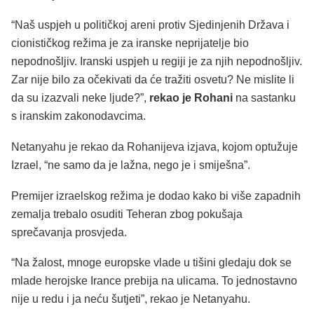
“Naš uspjeh u političkoj areni protiv Sjedinjenih Država i
cionističkog režima je za iranske neprijatelje bio
nepodnošljiv. Iranski uspjeh u regiji je za njih nepodnošljiv.
Zar nije bilo za očekivati da će tražiti osvetu? Ne mislite li
da su izazvali neke ljude?”,
rekao je Rohani
na sastanku
s iranskim zakonodavcima.
Netanyahu je rekao da Rohanijeva izjava, kojom optužuje
Izrael, “ne samo da je lažna, nego je i smiješna”.
Premijer izraelskog režima je dodao kako bi više zapadnih
zemalja trebalo osuditi Teheran zbog pokušaja
sprečavanja prosvjeda.
“Na žalost, mnoge europske vlade u tišini gledaju dok se
mlade herojske Irance prebija na ulicama. To jednostavno
nije u redu i ja neću šutjeti”, rekao je Netanyahu.