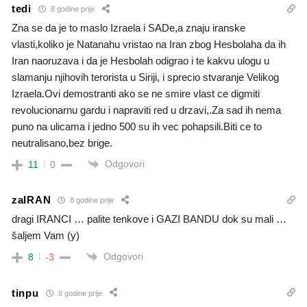
tedi
8 godine prije
Zna se da je to maslo Izraela i SADe,a znaju iranske
vlasti,koliko je Natanahu vristao na Iran zbog Hesbolaha da ih
Iran naoruzava i da je Hesbolah odigrao i te kakvu ulogu u
slamanju njihovih terorista u Siriji, i sprecio stvaranje Velikog
Izraela.Ovi demostranti ako se ne smire vlast ce digmiti
revolucionarnu gardu i napraviti red u drzavi,.Za sad ih nema
puno na ulicama i jedno 500 su ih vec pohapsili.Biti ce to
neutralisano,bez brige.
Odgovori
11
0
zaIRAN
8 godine prije
dragi IRANCI … palite tenkove i GAZI BANDU dok su mali …
šaljem Vam (y)
Odgovori
8
-3
tinpu
8 godine prije