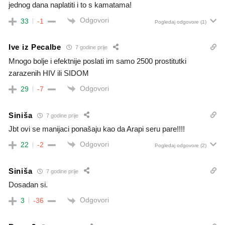
jednog dana naplatiti i to s kamatama!
Odgovori
33
-1
Pogledaj odgovore
(1)
Ive iz Pecalbe
7 godine prije
Mnogo bolje i efektnije poslati im samo 2500 prostitutki
zarazenih HIV ili SIDOM
Odgovori
29
-7
Siniša
7 godine prije
Jbt ovi se manijaci ponašaju kao da Arapi seru pare!!!!
Odgovori
22
-2
Pogledaj odgovore
(2)
Siniša
7 godine prije
Dosadan si.
Odgovori
3
-36