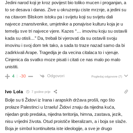
Jedini narod koji je kroz povijest bio toliko mucen i proganjan, a
to se desava i danas. Zive u okruzenju ciste mrznje, a jedini su
na citavom Bliskom istoku pa i svijetu koji su svijetu dali
najvece znanstvenike, umjetnike a ponajvise kulturu koja je u
temelju sve tri najvece vjere. Kazes “… imovinu koju su ostavili
kada su otisli…” Da, trebali bi vjerovati da su ostavili svoju
imovinu i svoj dom tek tako, a sada to traze nazad samo da bi
zadirkivali Arape. Tragedija je da vecina citalaca to i vjeruje.
Cinjenica da svatko moze pisati i citati ce nas malo po malo
unistiti.
Odgovori
4
-30
Pogledaj odgovore
(7)
Ivo Lola
7 godine prije
Bolje su ti Židovi iz Irana i arapskih država prošli, ngo što
prolaze Palestinci u Izraelu! Židovi znaju da nijedna kuća,
nijedan grob predaka, nijedna teritorija, himna, zastava, jezik,
nisu vrijedni života. Otud proističe liberalizam, a i boja se slaže.
Boja je simbol kontinuiteta iste ideologije, a sve je drugo