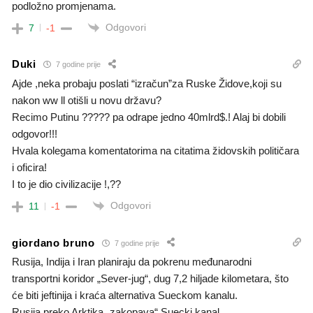
podložno promjenama.
Odgovori
7
-1
Duki
7 godine prije
Ajde ,neka probaju poslati “izračun”za Ruske Židove,koji su
nakon ww ll otišli u novu državu?
Recimo Putinu ????? pa odrape jedno 40mlrd$.! Alaj bi dobili
odgovor!!!
Hvala kolegama komentatorima na citatima židovskih političara
i oficira!
I to je dio civilizacije !,??
Odgovori
11
-1
giordano bruno
7 godine prije
Rusija, Indija i Iran planiraju da pokrenu međunarodni
transportni koridor „Sever-jug“, dug 7,2 hiljade kilometara, što
će biti jeftinija i kraća alternativa Sueckom kanalu.
Rusija preko Arktika „zakopava“ Suecki kanal.