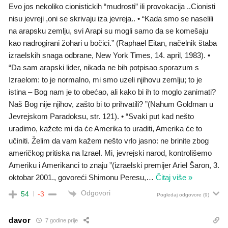
Evo jos nekoliko cionistickih “mudrosti” ili provokacija ..Cionisti
nisu jevreji ,oni se skrivaju iza jevreja.. • “Kada smo se naselili
na arapsku zemlju, svi Arapi su mogli samo da se komešaju
kao nadrogirani žohari u bočici.” (Raphael Eitan, načelnik štaba
izraelskih snaga odbrane, New York Times, 14. april, 1983). •
“Da sam arapski lider, nikada ne bih potpisao sporazum s
Izraelom: to je normalno, mi smo uzeli njihovu zemlju; to je
istina – Bog nam je to obećao, ali kako bi ih to moglo zanimati?
Naš Bog nije njihov, zašto bi to prihvatili? ”(Nahum Goldman u
Jevrejskom Paradoksu, str. 121). • “Svaki put kad nešto
uradimo, kažete mi da će Amerika to uraditi, Amerika će to
učiniti. Želim da vam kažem nešto vrlo jasno: ne brinite zbog
američkog pritiska na Izrael. Mi, jevrejski narod, kontrolišemo
Ameriku i Amerikanci to znaju ”(izraelski premijer Ariel Šaron, 3.
oktobar 2001., govoreći Shimonu Peresu,
…
Čitaj više »
Odgovori
54
-3
Pogledaj odgovore
(9)
davor
7 godine prije