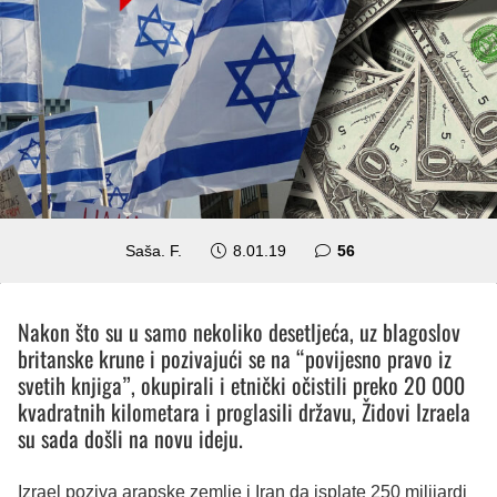
komentara
Saša. F.
8.01.19
56
Nakon što su u samo nekoliko desetljeća, uz blagoslov
britanske krune i pozivajući se na “povijesno pravo iz
svetih knjiga”, okupirali i etnički očistili preko 20 000
kvadratnih kilometara i proglasili državu, Židovi Izraela
su sada došli na novu ideju.
Izrael poziva arapske zemlje i Iran da isplate 250 milijardi