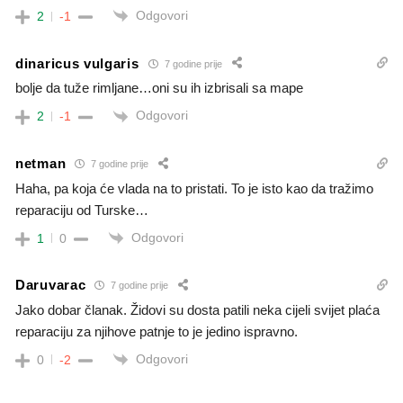
Odgovori
2
-1
dinaricus vulgaris
7 godine prije
bolje da tuže rimljane…oni su ih izbrisali sa mape
Odgovori
2
-1
netman
7 godine prije
Haha, pa koja će vlada na to pristati. To je isto kao da tražimo
reparaciju od Turske…
Odgovori
1
0
Daruvarac
7 godine prije
Jako dobar članak. Židovi su dosta patili neka cijeli svijet plaća
reparaciju za njihove patnje to je jedino ispravno.
Odgovori
0
-2