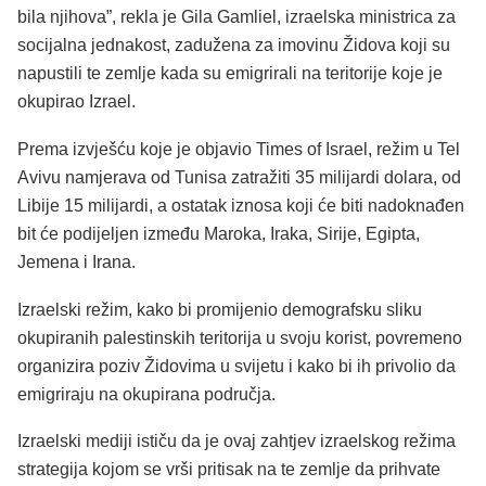
bila njihova”, rekla je Gila Gamliel, izraelska ministrica za
socijalna jednakost, zadužena za imovinu Židova koji su
napustili te zemlje kada su emigrirali na teritorije koje je
okupirao Izrael.
Prema izvješću koje je objavio Times of Israel, režim u Tel
Avivu namjerava od Tunisa zatražiti 35 milijardi dolara, od
Libije 15 milijardi, a ostatak iznosa koji će biti nadoknađen
bit će podijeljen između Maroka, Iraka, Sirije, Egipta,
Jemena i Irana.
Izraelski režim, kako bi promijenio demografsku sliku
okupiranih palestinskih teritorija u svoju korist, povremeno
organizira poziv Židovima u svijetu i kako bi ih privolio da
emigriraju na okupirana područja.
Izraelski mediji ističu da je ovaj zahtjev izraelskog režima
strategija kojom se vrši pritisak na te zemlje da prihvate