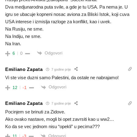
Dva medjunarodna puta svile, a gde je tu USA. Pa nema je. U
igru se ubacuje kopneni nosac aviona za Bliski Istok, koji cuva
USA interese i izmislja razloge za konflikt, kao i uvek.
Na Rusiju, ne sme.
Na Indiju, ne sme.
Na Iran.
Odgovori
6
0
Emiliano Zapata
7 godine prije
Vi ste vise duzni samo Palestini, da ostale ne nabrajamo!
Odgovori
12
-1
Emiliano Zapata
7 godine prije
Pocinjem se brinuti za Zidove.
Ako ovako nastave, mogli bi opet zavrsiti kao u ww2…
Ko da se vec jednom nisu “opekli” u pecima???
Odgovori
11
-3