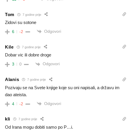
Tom
7 godine prije
Zidovi su sotone
Odgovori
6
-2
Kile
7 godine prije
Dobar vic ili dobre droge
Odgovori
3
0
Alanis
7 godine prije
Pozivaju se na Svete knjige koje su oni napisali, a državu im
dao ateista.
Odgovori
4
-2
kli
7 godine prije
Od Irana mogu dobiti samo po P…i.