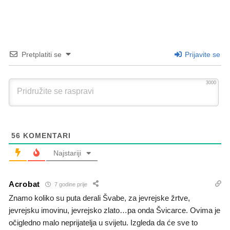
Pretplatiti se
Prijavite se
3000
56
KOMENTARI
Najstariji
Acrobat
7 godine prije
Znamo koliko su puta derali Švabe, za jevrejske žrtve,
jevrejsku imovinu, jevrejsko zlato…pa onda Švicarce. Ovima je
očigledno malo neprijatelja u svijetu. Izgleda da će sve to