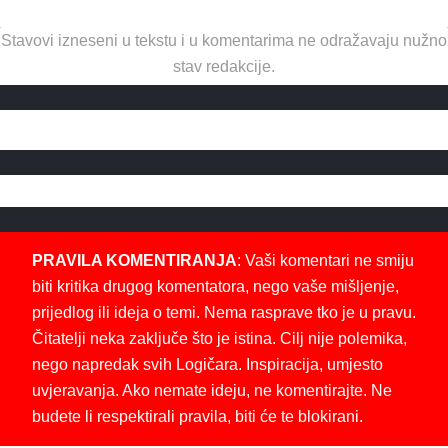
Stavovi izneseni u tekstu i u komentarima ne odražavaju nužno
stav redakcije.
PRAVILA KOMENTIRANJA
: Vaši komentari ne smiju
biti kritika drugog komentatora, nego vaše mišljenje,
prijedlog ili ideja o temi. Nema rasprave tko je u pravu.
Čitatelji neka zaključe što je istina. Cilj nije polemika,
nego napredak svih Logičara. Inspiracija, umjesto
uvjeravanja. Ako nemate ideju, ne komentirajte. Ne
budete li respektirali pravila, biti će te blokirani.