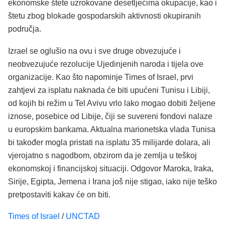
ekonomske štete uzrokovane desetljećima okupacije, kao i
štetu zbog blokade gospodarskih aktivnosti okupiranih
područja.
Izrael se oglušio na ovu i sve druge obvezujuće i
neobvezujuće rezolucije Ujedinjenih naroda i tijela ove
organizacije. Kao što napominje Times of Israel, prvi
zahtjevi za isplatu naknada će biti upućeni Tunisu i Libiji,
od kojih bi režim u Tel Avivu vrlo lako mogao dobiti željene
iznose, posebice od Libije, čiji se suvereni fondovi nalaze
u europskim bankama. Aktualna marionetska vlada Tunisa
bi također mogla pristati na isplatu 35 milijarde dolara, ali
vjerojatno s nagodbom, obzirom da je zemlja u teškoj
ekonomskoj i financijskoj situaciji. Odgovor Maroka, Iraka,
Sirije, Egipta, Jemena i Irana još nije stigao, iako nije teško
pretpostaviti kakav će on biti.
Times of Israel
/
UNCTAD