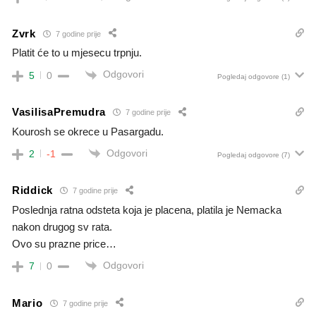
Zvrk
7 godine prije
Platit će to u mjesecu trpnju.
Odgovori
5
0
Pogledaj odgovore
(1)
VasilisaPremudra
7 godine prije
Kourosh se okrece u Pasargadu.
Odgovori
2
-1
Pogledaj odgovore
(7)
Riddick
7 godine prije
Poslednja ratna odsteta koja je placena, platila je Nemacka
nakon drugog sv rata.
Ovo su prazne price…
Odgovori
7
0
Mario
7 godine prije