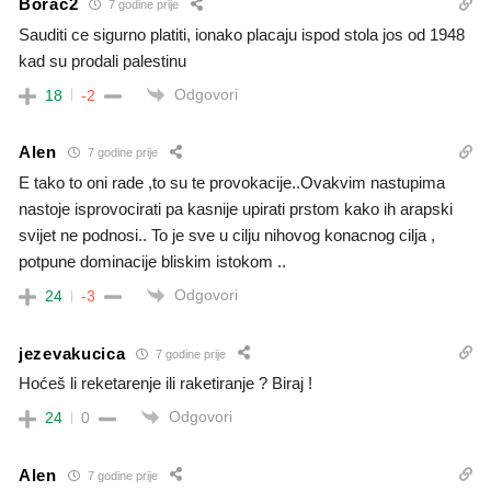
Borac2
7 godine prije
Sauditi ce sigurno platiti, ionako placaju ispod stola jos od 1948
kad su prodali palestinu
Odgovori
18
-2
Alen
7 godine prije
E tako to oni rade ,to su te provokacije..Ovakvim nastupima
nastoje isprovocirati pa kasnije upirati prstom kako ih arapski
svijet ne podnosi.. To je sve u cilju nihovog konacnog cilja ,
potpune dominacije bliskim istokom ..
Odgovori
24
-3
jezevakucica
7 godine prije
Hoćeš li reketarenje ili raketiranje ? Biraj !
Odgovori
24
0
Alen
7 godine prije