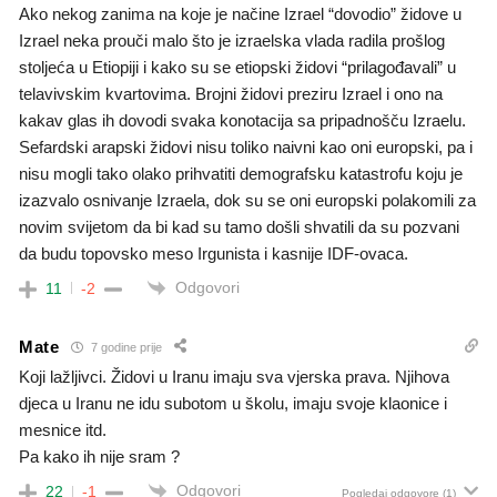
Ako nekog zanima na koje je načine Izrael “dovodio” židove u
Izrael neka prouči malo što je izraelska vlada radila prošlog
stoljeća u Etiopiji i kako su se etiopski židovi “prilagođavali” u
telavivskim kvartovima. Brojni židovi preziru Izrael i ono na
kakav glas ih dovodi svaka konotacija sa pripadnošču Izraelu.
Sefardski arapski židovi nisu toliko naivni kao oni europski, pa i
nisu mogli tako olako prihvatiti demografsku katastrofu koju je
izazvalo osnivanje Izraela, dok su se oni europski polakomili za
novim svijetom da bi kad su tamo došli shvatili da su pozvani
da budu topovsko meso Irgunista i kasnije IDF-ovaca.
Odgovori
11
-2
Mate
7 godine prije
Koji lažljivci. Židovi u Iranu imaju sva vjerska prava. Njihova
djeca u Iranu ne idu subotom u školu, imaju svoje klaonice i
mesnice itd.
Pa kako ih nije sram ?
Odgovori
22
-1
Pogledaj odgovore
(1)