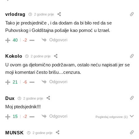
vrlodrag
2 godine prije
Tako je predsjedniče , i da dodam da bi bilo red da se
Puhovskog i Goldštajna pošalje kao pomoć u Izrael.
Odgovori
40
-2
Kokolo
2 godine prije
U ovom ga djelomično podržavam, ostalo neću napisati jer se
moji komentari često brišu…cenzura.
Odgovori
21
-6
Dux
2 godine prije
Moj ptedsjednik!!!
Odgovori
15
-2
Pogledaj odgovore
(1)
MUNSK
2 godine prije