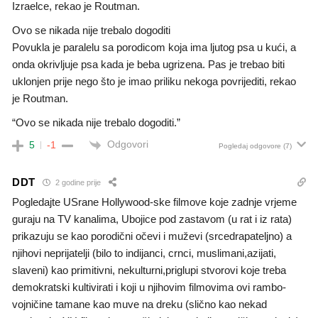
Izraelce, rekao je Routman.
Ovo se nikada nije trebalo dogoditi
Povukla je paralelu sa porodicom koja ima ljutog psa u kući, a
onda okrivljuje psa kada je beba ugrizena. Pas je trebao biti
uklonjen prije nego što je imao priliku nekoga povrijediti, rekao
je Routman.
“Ovo se nikada nije trebalo dogoditi.”
Odgovori
5
-1
Pogledaj odgovore
(7)
DDT
2 godine prije
Pogledajte USrane Hollywood-ske filmove koje zadnje vrjeme
guraju na TV kanalima, Ubojice pod zastavom (u rat i iz rata)
prikazuju se kao porodični očevi i muževi (srcedrapateljno) a
njihovi neprijatelji (bilo to indijanci, crnci, muslimani,azijati,
slaveni) kao primitivni, nekulturni,priglupi stvorovi koje treba
demokratski kultivirati i koji u njihovim filmovima ovi rambo-
vojničine tamane kao muve na dreku (slično kao nekad