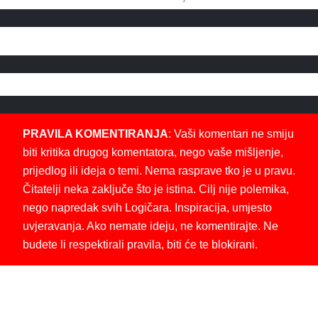
PRAVILA KOMENTIRANJA
: Vaši komentari ne smiju
biti kritika drugog komentatora, nego vaše mišljenje,
prijedlog ili ideja o temi. Nema rasprave tko je u pravu.
Čitatelji neka zaključe što je istina. Cilj nije polemika,
nego napredak svih Logičara. Inspiracija, umjesto
uvjeravanja. Ako nemate ideju, ne komentirajte. Ne
budete li respektirali pravila, biti će te blokirani.