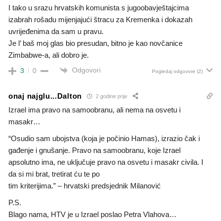
I tako u srazu hrvatskih komunista s jugoobavještajcima
izabrah rošadu mijenjajući štracu za Kremenka i dokazah
uvrijeđenima da sam u pravu.
Je l’ baš moj glas bio presudan, bitno je kao novčanice
Zimbabwe-a, ali dobro je.
Odgovori
3
0
Pogledaj odgovore
(2)
onaj najglu...Dalton
2 godine prije
Izrael ima pravo na samoobranu, ali nema na osvetu i
masakr…
“Osudio sam ubojstva (koja je počinio Hamas), izrazio čak i
gađenje i gnušanje. Pravo na samoobranu, koje Izrael
apsolutno ima, ne uključuje pravo na osvetu i masakr civila. I
da si mi brat, tretirat ću te po
tim kriterijima.” – hrvatski predsjednik Milanović
P.S.
Blago nama, HTV je u Izrael poslao Petra Vlahova…