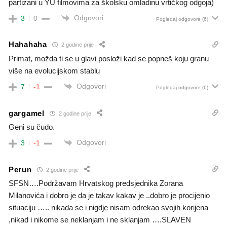
partizani u YU filmovima za školsku omladinu vrtičkog odgoja)
Odgovori
3
0
Pogledaj odgovore
(6)
Hahahaha
2 godine prije
Primat, možda ti se u glavi posloži kad se popneš koju granu
više na evolucijskom stablu
Odgovori
7
-1
Pogledaj odgovore
(6)
gargamel
2 godine prije
Geni su čudo.
Odgovori
3
-1
Perun
2 godine prije
SFSN….Podržavam Hrvatskog predsjednika Zorana
Milanovića i dobro je da je takav kakav je ..dobro je procijenio
situaciju ….. nikada se i nigdje nisam odrekao svojih korijena
,nikad i nikome se neklanjam i ne sklanjam ….SLAVEN