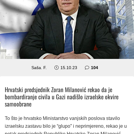
komentara
Saša. F.
15.10.23
104
Hrvatski predsjednik Zoran Milanović rekao da je
bombardiranje civila u Gazi nadišlo izraelske okvire
samoobrane
To što je hrvatsko Ministarstvo vanjskih poslova stavilo
izraelsku zastavu bilo je “glupo” i neprimjereno, rekao je u
petak predsjednik Republike Hrvatske Zoran Milanović,