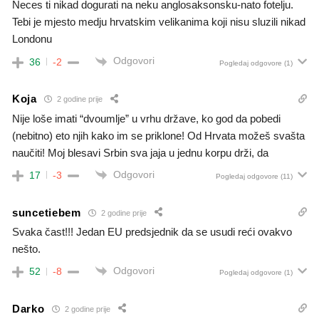
Neces ti nikad dogurati na neku anglosaksonsku-nato fotelju.
Tebi je mjesto medju hrvatskim velikanima koji nisu sluzili nikad
Londonu
Odgovori
36
-2
Pogledaj odgovore
(1)
Koja
2 godine prije
Nije loše imati “dvoumlje” u vrhu države, ko god da pobedi
(nebitno) eto njih kako im se priklone! Od Hrvata možeš svašta
naučiti! Moj blesavi Srbin sva jaja u jednu korpu drži, da
Odgovori
17
-3
Pogledaj odgovore
(11)
suncetiebem
2 godine prije
Svaka čast!!! Jedan EU predsjednik da se usudi reći ovakvo
nešto.
Odgovori
52
-8
Pogledaj odgovore
(1)
Darko
2 godine prije