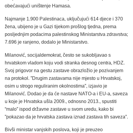
obećavajući uništenje Hamasa.
Najmanje 1.900 Palestinaca, uključujući 614 djece i 370
žena, ubijeno je u Gazi tijekom prošlog tjedna, prema
posljednjim podacima palestinskog Ministarstva zdravstva;
7.696 je ranjeno, dodalo je Ministarstvo.
Milanović, socijaldemokrat, često se sukobljavao s
hrvatskom vladom koju vodi stranka desnog centra, HDZ.
Svoj prigovor na gestu zastave obrazložio je pozivanjem
na protokol. ”Drugim zastavama nije mjesto u Hrvatskoj,
osim u strogo reguliranim okolnostima”, izjavio je
Milanović. Dodao je da će nastave NATO-a i EU-a, saveza
u koje je Hrvatska ušla 2009., odnosno 2013., spustiti
“malo” ispod državne zastave u svom uredu, kako bi
”pokazao da je hrvatska zastava iznad zastava tih saveza”.
Bivši ministar vanjskih poslova, koji je preuzeo