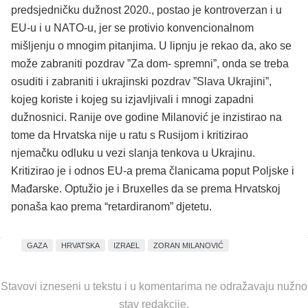
predsjedničku dužnost 2020., postao je kontroverzan i u
EU-u i u NATO-u, jer se protivio konvencionalnom
mišljenju o mnogim pitanjima. U lipnju je rekao da, ako se
može zabraniti pozdrav ”Za dom- spremni”, onda se treba
osuditi i zabraniti i ukrajinski pozdrav ”Slava Ukrajini”,
kojeg koriste i kojeg su izjavljivali i mnogi zapadni
dužnosnici. Ranije ove godine Milanović je inzistirao na
tome da Hrvatska nije u ratu s Rusijom i kritizirao
njemačku odluku u vezi slanja tenkova u Ukrajinu.
Kritizirao je i odnos EU-a prema članicama poput Poljske i
Mađarske. Optužio je i Bruxelles da se prema Hrvatskoj
ponaša kao prema “retardiranom” djetetu.
GAZA
HRVATSKA
IZRAEL
ZORAN MILANOVIĆ
Stavovi izneseni u tekstu i u komentarima ne odražavaju nužno
stav redakcije.