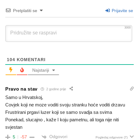
Pretplatiti se
Prijavite se
3000
104
KOMENTARI
Najstariji
Pravo na stav
2 godine prije
Samo u Hrvatskoj,
Covjek koji ne moze voditi svoju stranku hoće voditi drzavu
Frustrirani prgavi luzer koji se samo svadja sa svima
Ponekad, slucajno , kaže I koju pametnu, ali toga nije niti
svjestan
Odgovori
5
-57
Pogledaj odgovore
(7)