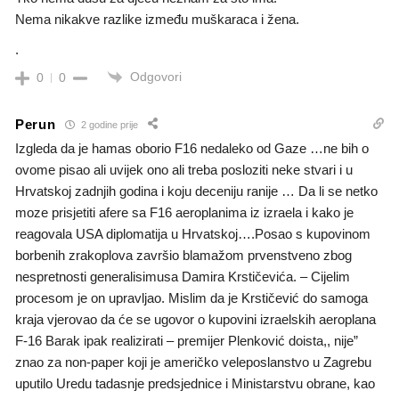
Nema nikakve razlike između muškaraca i žena.
.
Odgovori
0
0
Perun
2 godine prije
Izgleda da je hamas oborio F16 nedaleko od Gaze …ne bih o
ovome pisao ali uvijek ono ali treba posloziti neke stvari i u
Hrvatskoj zadnjih godina i koju deceniju ranije … Da li se netko
moze prisjetiti afere sa F16 aeroplanima iz izraela i kako je
reagovala USA diplomatija u Hrvatskoj….Posao s kupovinom
borbenih zrakoplova završio blamažom prvenstveno zbog
nespretnosti generalisimusa Damira Krstičevića. – Cijelim
procesom je on upravljao. Mislim da je Krstičević do samoga
kraja vjerovao da će se ugovor o kupovini izraelskih aeroplana
F-16 Barak ipak realizirati – premijer Plenković doista,, nije”
znao za non-paper koji je američko veleposlanstvo u Zagrebu
uputilo Uredu tadasnje predsjednice i Ministarstvu obrane, kao