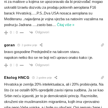
ni za mailove u kojima se upozoravalo da bi proizvođač mogao
uskratiti Izraelu dozvolu za prodaju polovnih aeroplana F16
barack Hrvatskoj…..P.S..Dva USA nosaca aeroplana su
Mediteranu ..najavljena je vojna vjezba sa natovim vazalima na
podrucju Jadrana ….zasto bas
…
Čitaj više »
Odgovori
0
0
goran
2 godine prije
bravo gospodine Predsjedniče na takvom stavu.
napokon netko tko se ne boji reči upravo onako kako i je.
Odgovori
0
0
Ekolog HNCG
2 godine prije
Hrvatska je zemlja 20% intelektualaca, ali i 20% probisvjeta. Na
što će se ostalih 60% opredjeliti zavisi njena sudbina. Ja se kao
Srbin neću izjasniti, jer to je demokratski princip. Razmislite,
okruženi ste muslimanskim migrantima, kojih ima vjerovatno
više nego Vaše vojske, a i bolje su obučeni. Oni nemaju žene i