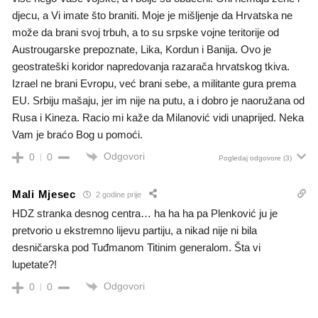
djecu, a Vi imate što braniti. Moje je mišljenje da Hrvatska ne
može da brani svoj trbuh, a to su srpske vojne teritorije od
Austrougarske prepoznate, Lika, Kordun i Banija. Ovo je
geostrateški koridor napredovanja razarača hrvatskog tkiva.
Izrael ne brani Evropu, već brani sebe, a militante gura prema
EU. Srbiju mašaju, jer im nije na putu, a i dobro je naoružana od
Rusa i Kineza. Racio mi kaže da Milanović vidi unaprijed. Neka
Vam je braćo Bog u pomoći.
Odgovori
0
0
Pogledaj odgovore
(3)
Mali Mjesec
2 godine prije
HDZ stranka desnog centra… ha ha ha pa Plenković ju je
pretvorio u ekstremno lijevu partiju, a nikad nije ni bila
desničarska pod Tuđmanom Titinim generalom. Šta vi
lupetate?!
Odgovori
0
0