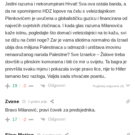
Jedini razuma i nekorumpirani Hrvat! Sva ova ostala banda, a
da ne spominjemo HDZ lopove na čelu s veleizdajnikom
Plenkovićem je uvučena u globalističku guzicu i financirana od
najvećih svjetskih zločinaca. I kada glas razuma Milanovića
kaže istinu, pogledajte što domaći veleizdajnici na to kažu, svi
se dižu na četiri noge? Zar je vama idiotima normalno da Izrael
ubija dva milijuna Palestinaca u odmazdi i uništava imovinu
nenaoružanog naroda Palestine? Sve Izraelce – Židove treba
dovršiti u plinskim komorama i biti će mir u svijetu. Ta bagra je
prevršila svaku mjeru i pokazala svoje pravo lice, nije to Hitler
tamanio bez razloga. Valjda sada shvaćate poantu..
Odgovori
19
-2
Pogledaj odgovore
(4)
Zvone
2 godine prije
Bravo Milanović, pravi čovek za predsjednika.
Odgovori
17
-2
Slow Motion