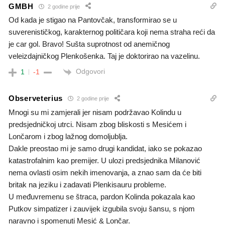
GMBH
2 godine prije
Od kada je stigao na Pantovčak, transformirao se u
suverenističkog, karakternog političara koji nema straha reći da
je car gol. Bravo! Sušta suprotnost od anemičnog
veleizdajničkog Plenkošenka. Taj je doktorirao na vazelinu.
Odgovori
1
-1
Observeterius
2 godine prije
Mnogi su mi zamjerali jer nisam podržavao Kolindu u
predsjedničkoj utrci. Nisam zbog bliskosti s Mesićem i
Lončarom i zbog lažnog domoljublja.
Dakle preostao mi je samo drugi kandidat, iako se pokazao
katastrofalnim kao premijer. U ulozi predsjednika Milanović
nema ovlasti osim nekih imenovanja, a znao sam da će biti
britak na jeziku i zadavati Plenkisauru probleme.
U međuvremenu se štraca, pardon Kolinda pokazala kao
Putkov simpatizer i zauvijek izgubila svoju šansu, s njom
naravno i spomenuti Mesić & Lončar.