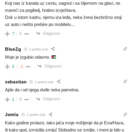
Koji nas iz kanala uz cestu, sagnut i sa šljemom na glavi, ne
mareći za pogibelj, hrabro izvještava.
Dok u istom kadru, njemu iza leđa, neka žena bezbrižno stoji
uz auto i nešto prebire po mobitelu…
Odgovori
7
0
BlueZg
2 godine prije
Moje je izgubio odavno.
Odgovori
2
-1
sebastian
2 godine prije
Ajde da i od njega dođe neka pametna.
Odgovori
1
0
Jomla
2 godine prije
Kako godine prolaze, tako jača moje mišljenje da je Eva/Hava,
ili kako god, izmislila zmiju! Slobodno se smijte, i meni je bilo u