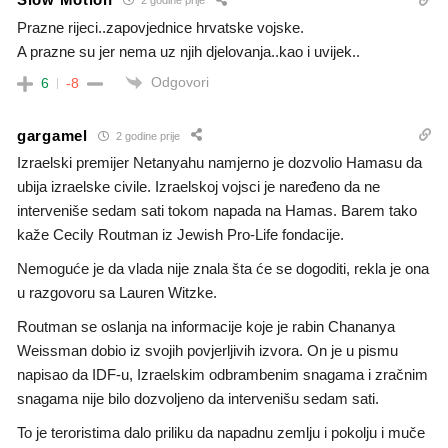
2 godine prije
Prazne rijeci..zapovjednice hrvatske vojske.
A prazne su jer nema uz njih djelovanja..kao i uvijek..
Odgovori
6
-8
gargamel
2 godine prije
Izraelski premijer Netanyahu namjerno je dozvolio Hamasu da
ubija izraelske civile. Izraelskoj vojsci je naređeno da ne
interveniše sedam sati tokom napada na Hamas. Barem tako
kaže Cecily Routman iz Jewish Pro-Life fondacije.
Nemoguće je da vlada nije znala šta će se dogoditi, rekla je ona
u razgovoru sa Lauren Witzke.
Routman se oslanja na informacije koje je rabin Chananya
Weissman dobio iz svojih povjerljivih izvora. On je u pismu
napisao da IDF-u, Izraelskim odbrambenim snagama i zračnim
snagama nije bilo dozvoljeno da intervenišu sedam sati.
To je teroristima dalo priliku da napadnu zemlju i pokolju i muče