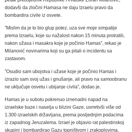
dodavši da zločini Hamasa ne daju Izraelu pravo da
bombardira civile iz osvete.
”Mislim da je to bio glup potez, uza sve moje simpatije
prema Izraelu, koje su nažalost nakon 15 minuta protratili,
nakon užasa i masakra koje je počinio Hamas”, rekao je
Milanović novinarima koji su ga pitali o incidentu sa
zastavom.
”Osudio sam ubojstva i užase koje je počinio Hamas i
izrazio sam svoj užas i gnušanje, ali pravo na samoobranu
ne uključuje osvetu i ubijanje civila”, dodao je.
Hamas je u subotu pokrenuo iznenadni napad na
izraelske baze i naselja u blizini Gaze, usmrtivši više od
1.300 izraelskih državljana, prema posljednjim podacima
iz zapadnog Jeruzalema. Izrael je objavio rat palestinskoj
skupini i bombardirao Gazu topništvom i zrakoplovima,