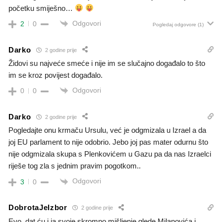
početku smiješno…
Odgovori
2
0
Pogledaj odgovore
(1)
Darko
2 godine prije
Židovi su najveće smeće i nije im se slučajno događalo to što
im se kroz povijest događalo.
Odgovori
0
0
Darko
2 godine prije
Pogledajte onu krmaču Ursulu, već je odgmizala u Izrael a da
joj EU parlament to nije odobrio. Jebo joj pas mater odurnu što
nije odgmizala skupa s Plenkovićem u Gazu pa da nas Izraelci
riješe tog zla s jednim pravim pogotkom..
Odgovori
3
0
DobrotaJeIzbor
2 godine prije
Evo, dat ću i ja svoje skromno mišljenje glede Milanovića i