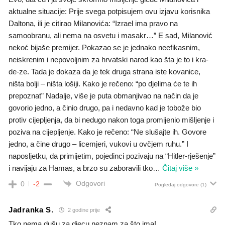
aktualne situacije: Prije svega potpisujem ovu izjavu korisnika
Daltona, ili je citirao Milanovića: “Izrael ima pravo na
samoobranu, ali nema na osvetu i masakr…” E sad, Milanović
nekoć bijaše premijer. Pokazao se je jednako neefikasnim,
neiskrenim i nepovoljnim za hrvatski narod kao šta je to i kra-
de-ze. Tada je dokaza da je tek druga strana iste kovanice,
ništa bolji – ništa lošiji. Kako je rečeno: “po djelima će te ih
prepoznat” Nadalje, više je puta obmanjivao na način da je
govorio jedno, a činio drugo, pa i nedavno kad je tobože bio
protiv cijepljenja, da bi nedugo nakon toga promijenio mišljenje i
poziva na cijepljenje. Kako je rečeno: “Ne slušajte ih. Govore
jedno, a čine drugo – licemjeri, vukovi u ovčjem ruhu.” I
naposljetku, da primijetim, pojedinci pozivaju na “Hitler-rješenje”
i navijaju za Hamas, a brzo su zaboravili tko
…
Čitaj više »
Odgovori
0
-2
Pogledaj odgovore
(1)
Jadranka S.
2 godine prije
Tko nema dušu za djecu neznam za što ima!