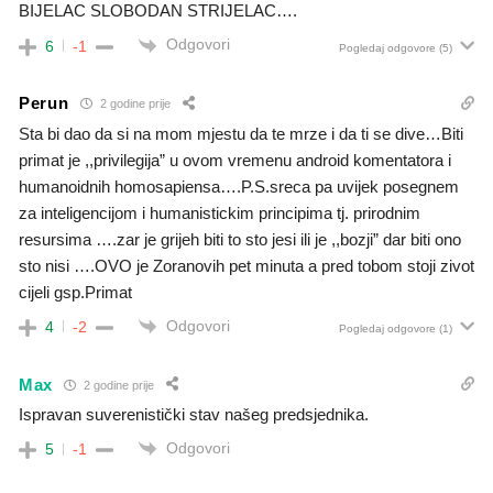
BIJELAC SLOBODAN STRIJELAC….
Odgovori
6
-1
Pogledaj odgovore
(5)
Perun
2 godine prije
Sta bi dao da si na mom mjestu da te mrze i da ti se dive…Biti
primat je ,,privilegija” u ovom vremenu android komentatora i
humanoidnih homosapiensa….P.S.sreca pa uvijek posegnem
za inteligencijom i humanistickim principima tj. prirodnim
resursima ….zar je grijeh biti to sto jesi ili je ,,bozji” dar biti ono
sto nisi ….OVO je Zoranovih pet minuta a pred tobom stoji zivot
cijeli gsp.Primat
Odgovori
4
-2
Pogledaj odgovore
(1)
Max
2 godine prije
Ispravan suverenistički stav našeg predsjednika.
Odgovori
5
-1