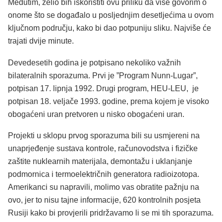
Međutim, želio bih iskoristiti ovu priliku da više govorim o
onome što se događalo u posljednjim desetljećima u ovom
ključnom području, kako bi dao potpuniju sliku. Najviše će
trajati dvije minute.
Devedesetih godina je potpisano nekoliko važnih
bilateralnih sporazuma. Prvi je ”Program Nunn-Lugar”,
potpisan 17. lipnja 1992. Drugi program, HEU-LEU, je
potpisan 18. veljače 1993. godine, prema kojem je visoko
obogaćeni uran pretvoren u nisko obogaćeni uran.
Projekti u sklopu prvog sporazuma bili su usmjereni na
unaprjeđenje sustava kontrole, računovodstva i fizičke
zaštite nuklearnih materijala, demontažu i uklanjanje
podmornica i termoelektričnih generatora radioizotopa.
Amerikanci su napravili, molimo vas obratite pažnju na
ovo, jer to nisu tajne informacije, 620 kontrolnih posjeta
Rusiji kako bi provjerili pridržavamo li se mi tih sporazuma.