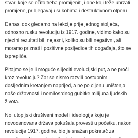
stvari koje se očito treba promijeniti, i one koji teže ubrzati
promjene, pribjegavaju sukobima i destruktivnom otporu.
Danas, dok gledamo na lekcije prije jednog stoljeća,
odnosno rusku revoluciju iz 1917. godine, vidimo kako su
njezini rezultati bili nejasni, koliko su bili negativni, ali
moramo priznati i pozitivne posljedice tih događaja, što se
isprepliće.
Pitajmo se je li moguće slijediti evolucijski put, a ne proći
kroz revoluciju? Zar se nismo razvili postupnim i
dosljednim kretanjem naprijed, a ne po cijenu uništenja
naše državnosti i nemilosrdnog gubitke milijuna ljudskih
života.
No, utopijski društveni model i ideologija koju je
novoosnovana država pokušala provesti u početku, nakon
revolucije 1917. godine, bio je snažan pokretač za