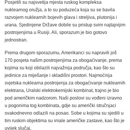
Posjetili su najsvetija mjesta ruskog kompleksa
nuklearnog oružja, a to su poduzeća koja su se bavila
razvojem nuklearnih bojevih glava i streljiva, plutonija i
urana. Sjedinjene Države dobile su pristup svim najtajnijim
postrojenjima u Rusiji. Ali, sporazum je bio gotovo
jednostran.
Prema drugom sporazumu, Amerikanci su napravili još
170 posjeta našim postrojenjima za obogaćivanje, prema
kojima su koji obilazili najvažnija područja, kao što su
jedinice za miješanje i skladišni prostori. Najmoćnija
svjetska nuklearna postrojenja za obogaćivanje nuklearnih
elektrana, Uralski elektrokemijski kombinat, trajno je bio
pod američkim nadzorom. Naši poslovi su vođeni izravno
u pogonima tog kombinata, gdje su američki stručnjaci
svakodnevno odlazili na posao. Sobe u kojima su sjedili u
tim ruskim objektima su imale američke zastave, kao što je
uvijek slučaj.