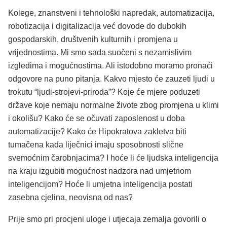
Kolege, znanstveni i tehnološki napredak, automatizacija,
robotizacija i digitalizacija već dovode do dubokih
gospodarskih, društvenih kulturnih i promjena u
vrijednostima. Mi smo sada suočeni s nezamislivim
izgledima i mogućnostima. Ali istodobno moramo pronaći
odgovore na puno pitanja. Kakvo mjesto će zauzeti ljudi u
trokutu “ljudi-strojevi-priroda”? Koje će mjere poduzeti
države koje nemaju normalne živote zbog promjena u klimi
i okolišu? Kako će se očuvati zaposlenost u doba
automatizacije? Kako će Hipokratova zakletva biti
tumačena kada liječnici imaju sposobnosti slične
svemoćnim čarobnjacima? I hoće li će ljudska inteligencija
na kraju izgubiti mogućnost nadzora nad umjetnom
inteligencijom? Hoće li umjetna inteligencija postati
zasebna cjelina, neovisna od nas?
Prije smo pri procjeni uloge i utjecaja zemalja govorili o