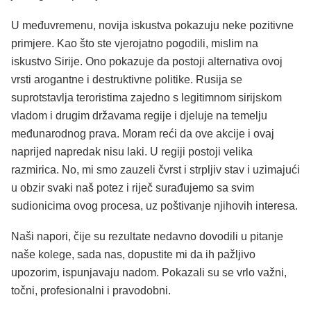
U međuvremenu, novija iskustva pokazuju neke pozitivne
primjere. Kao što ste vjerojatno pogodili, mislim na
iskustvo Sirije. Ono pokazuje da postoji alternativa ovoj
vrsti arogantne i destruktivne politike. Rusija se
suprotstavlja teroristima zajedno s legitimnom sirijskom
vladom i drugim državama regije i djeluje na temelju
međunarodnog prava. Moram reći da ove akcije i ovaj
naprijed napredak nisu laki. U regiji postoji velika
razmirica. No, mi smo zauzeli čvrst i strpljiv stav i uzimajući
u obzir svaki naš potez i riječ surađujemo sa svim
sudionicima ovog procesa, uz poštivanje njihovih interesa.
Naši napori, čije su rezultate nedavno dovodili u pitanje
naše kolege, sada nas, dopustite mi da ih pažljivo
upozorim, ispunjavaju nadom. Pokazali su se vrlo važni,
točni, profesionalni i pravodobni.