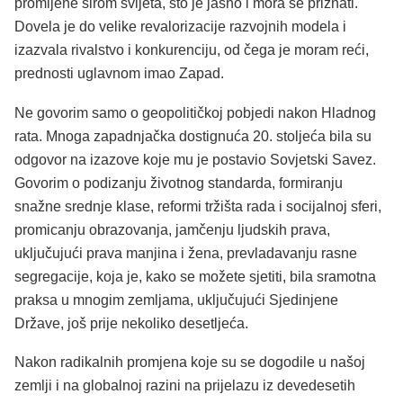
promijene širom svijeta, što je jasno i mora se priznati.
Dovela je do velike revalorizacije razvojnih modela i
izazvala rivalstvo i konkurenciju, od čega je moram reći,
prednosti uglavnom imao Zapad.
Ne govorim samo o geopolitičkoj pobjedi nakon Hladnog
rata. Mnoga zapadnjačka dostignuća 20. stoljeća bila su
odgovor na izazove koje mu je postavio Sovjetski Savez.
Govorim o podizanju životnog standarda, formiranju
snažne srednje klase, reformi tržišta rada i socijalnoj sferi,
promicanju obrazovanja, jamčenju ljudskih prava,
uključujući prava manjina i žena, prevladavanju rasne
segregacije, koja je, kako se možete sjetiti, bila sramotna
praksa u mnogim zemljama, uključujući Sjedinjene
Države, još prije nekoliko desetljeća.
Nakon radikalnih promjena koje su se dogodile u našoj
zemlji i na globalnoj razini na prijelazu iz devedesetih