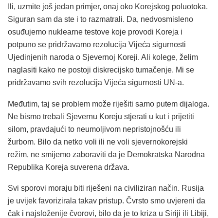
Ili, uzmite još jedan primjer, onaj oko Korejskog poluotoka.
Siguran sam da ste i to razmatrali. Da, nedvosmisleno
osuđujemo nuklearne testove koje provodi Koreja i
potpuno se pridržavamo rezolucija Vijeća sigurnosti
Ujedinjenih naroda o Sjevernoj Koreji. Ali kolege, želim
naglasiti kako ne postoji diskrecijsko tumačenje. Mi se
pridržavamo svih rezolucija Vijeća sigurnosti UN-a.
Međutim, taj se problem može riješiti samo putem dijaloga.
Ne bismo trebali Sjevernu Koreju stjerati u kut i prijetiti
silom, pravdajući to neumoljivom nepristojnošću ili
žurbom. Bilo da netko voli ili ne voli sjevernokorejski
režim, ne smijemo zaboraviti da je Demokratska Narodna
Republika Koreja suverena država.
Svi sporovi moraju biti riješeni na civiliziran način. Rusija
je uvijek favorizirala takav pristup. Čvrsto smo uvjereni da
čak i najsloženije čvorovi, bilo da je to kriza u Siriji ili Libiji,