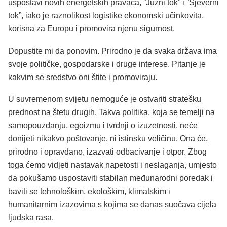
uspostavi novih energetskih pravaca, ”Južni tok” i ”Sjeverni
tok”, iako je raznolikost logistike ekonomski učinkovita,
korisna za Europu i promovira njenu sigurnost.
Dopustite mi da ponovim. Prirodno je da svaka država ima
svoje političke, gospodarske i druge interese. Pitanje je
kakvim se sredstvo oni štite i promoviraju.
U suvremenom svijetu nemoguće je ostvariti stratešku
prednost na štetu drugih. Takva politika, koja se temelji na
samopouzdanju, egoizmu i tvrdnji o izuzetnosti, neće
donijeti nikakvo poštovanje, ni istinsku veličinu. Ona će,
prirodno i opravdano, izazvati odbacivanje i otpor. Zbog
toga ćemo vidjeti nastavak napetosti i neslaganja, umjesto
da pokušamo uspostaviti stabilan međunarodni poredak i
baviti se tehnološkim, ekološkim, klimatskim i
humanitarnim izazovima s kojima se danas suočava cijela
ljudska rasa.