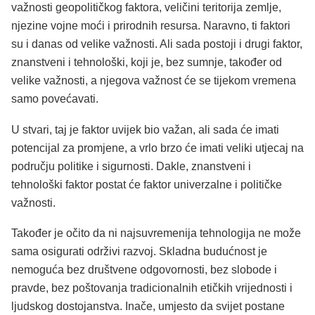
važnosti geopolitičkog faktora, veličini teritorija zemlje,
njezine vojne moći i prirodnih resursa. Naravno, ti faktori
su i danas od velike važnosti. Ali sada postoji i drugi faktor,
znanstveni i tehnološki, koji je, bez sumnje, također od
velike važnosti, a njegova važnost će se tijekom vremena
samo povećavati.
U stvari, taj je faktor uvijek bio važan, ali sada će imati
potencijal za promjene, a vrlo brzo će imati veliki utjecaj na
području politike i sigurnosti. Dakle, znanstveni i
tehnološki faktor postat će faktor univerzalne i političke
važnosti.
Također je očito da ni najsuvremenija tehnologija ne može
sama osigurati održivi razvoj. Skladna budućnost je
nemoguća bez društvene odgovornosti, bez slobode i
pravde, bez poštovanja tradicionalnih etičkih vrijednosti i
ljudskog dostojanstva. Inače, umjesto da svijet postane