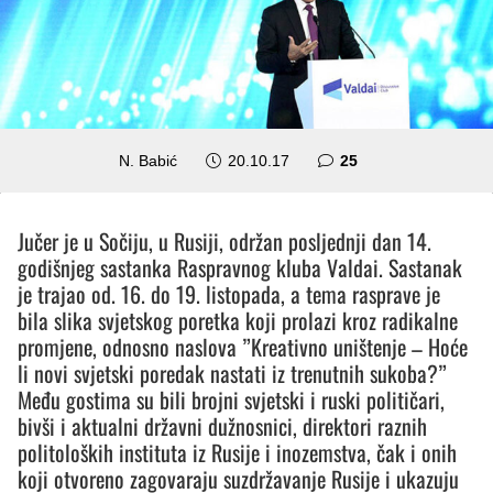
komentara
N. Babić
20.10.17
25
Jučer je u Sočiju, u Rusiji, održan posljednji dan 14.
godišnjeg sastanka Raspravnog kluba Valdai. Sastanak
je trajao od. 16. do 19. listopada, a tema rasprave je
bila slika svjetskog poretka koji prolazi kroz radikalne
promjene, odnosno naslova ”Kreativno uništenje – Hoće
li novi svjetski poredak nastati iz trenutnih sukoba?”
Među gostima su bili brojni svjetski i ruski političari,
bivši i aktualni državni dužnosnici, direktori raznih
politoloških instituta iz Rusije i inozemstva, čak i onih
koji otvoreno zagovaraju suzdržavanje Rusije i ukazuju