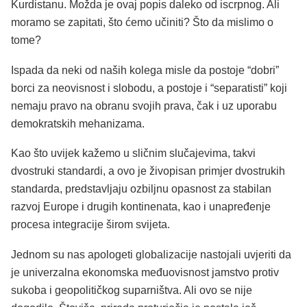
Kurdistanu. Možda je ovaj popis daleko od iscrpnog. Ali
moramo se zapitati, što ćemo učiniti? Što da mislimo o
tome?
Ispada da neki od naših kolega misle da postoje “dobri”
borci za neovisnost i slobodu, a postoje i “separatisti” koji
nemaju pravo na obranu svojih prava, čak i uz uporabu
demokratskih mehanizama.
Kao što uvijek kažemo u sličnim slučajevima, takvi
dvostruki standardi, a ovo je živopisan primjer dvostrukih
standarda, predstavljaju ozbiljnu opasnost za stabilan
razvoj Europe i drugih kontinenata, kao i unapređenje
procesa integracije širom svijeta.
Jednom su nas apologeti globalizacije nastojali uvjeriti da
je univerzalna ekonomska međuovisnost jamstvo protiv
sukoba i geopolitičkog suparništva. Ali ovo se nije