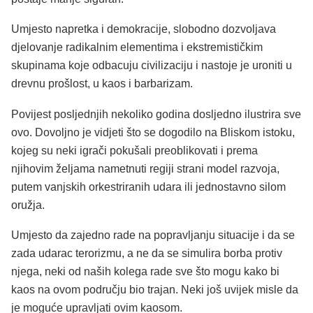
Umjesto napretka i demokracije, slobodno dozvoljava
djelovanje radikalnim elementima i ekstremističkim
skupinama koje odbacuju civilizaciju i nastoje je uroniti u
drevnu prošlost, u kaos i barbarizam.
Povijest posljednjih nekoliko godina dosljedno ilustrira sve
ovo. Dovoljno je vidjeti što se dogodilo na Bliskom istoku,
kojeg su neki igrači pokušali preoblikovati i prema
njihovim željama nametnuti regiji strani model razvoja,
putem vanjskih orkestriranih udara ili jednostavno silom
oružja.
Umjesto da zajedno rade na popravljanju situacije i da se
zada udarac terorizmu, a ne da se simulira borba protiv
njega, neki od naših kolega rade sve što mogu kako bi
kaos na ovom području bio trajan. Neki još uvijek misle da
je moguće upravljati ovim kaosom.