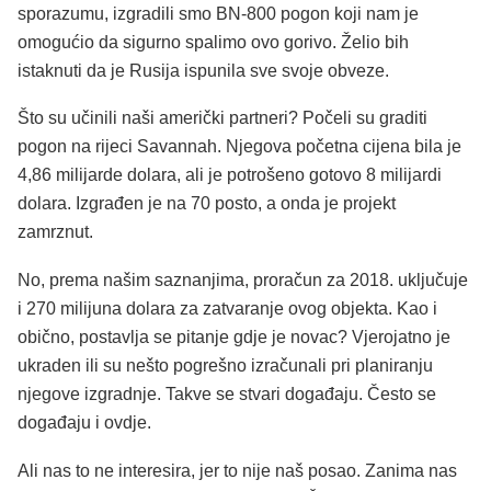
sporazumu, izgradili smo BN-800 pogon koji nam je
omogućio da sigurno spalimo ovo gorivo. Želio bih
istaknuti da je Rusija ispunila sve svoje obveze.
Što su učinili naši američki partneri? Počeli su graditi
pogon na rijeci Savannah. Njegova početna cijena bila je
4,86 ​​milijarde dolara, ali je potrošeno gotovo 8 milijardi
dolara. Izgrađen je na 70 posto, a onda je projekt
zamrznut.
No, prema našim saznanjima, proračun za 2018. uključuje
i 270 milijuna dolara za zatvaranje ovog objekta. Kao i
obično, postavlja se pitanje gdje je novac? Vjerojatno je
ukraden ili su nešto pogrešno izračunali pri planiranju
njegove izgradnje. Takve se stvari događaju. Često se
događaju i ovdje.
Ali nas to ne interesira, jer to nije naš posao. Zanima nas