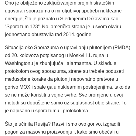
Ono je obilježeno zaključivanjem brojnih strateških
ugovora i sporazuma o miroljubivoj upotrebi nuklearne
energije, što je poznato u Sjedinjenim Državama kao
”Sporazum 123”. No, američka strana je u svom okviru
jednostrano obustavila rad 2014. godine.
Situacija oko Sporazuma o upravljanju plutonijem (PMDA)
od 20. kolovoza potpisanog u Moskvi i 1. rujna u
Washingtonu je zbunjujuća i alarmantna. U skladu s
protokolom ovog sporazuma, strane su trebale poduzeti
međusobne korake da plutonij nepovratno pretvore u
gorivo MOX i spale ga u nuklearnim postrojenjima, tako da
se ne može koristiti u vojne svrhe. Sve promjene u ovoj
metodi su dopuštene samo uz suglasnost obje strane. To
je napisano u sporazumu i protokolima.
Što je učinila Rusija? Razvili smo ovo gorivo, izgradili
pogon za masovnu proizvodnju i, kako smo obećali u