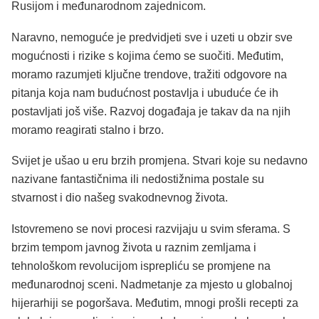
Rusijom i međunarodnom zajednicom.
Naravno, nemoguće je predvidjeti sve i uzeti u obzir sve
mogućnosti i rizike s kojima ćemo se suočiti. Međutim,
moramo razumjeti ključne trendove, tražiti odgovore na
pitanja koja nam budućnost postavlja i ubuduće će ih
postavljati još više. Razvoj događaja je takav da na njih
moramo reagirati stalno i brzo.
Svijet je ušao u eru brzih promjena. Stvari koje su nedavno
nazivane fantastičnima ili nedostižnima postale su
stvarnost i dio našeg svakodnevnog života.
Istovremeno se novi procesi razvijaju u svim sferama. S
brzim tempom javnog života u raznim zemljama i
tehnološkom revolucijom isprepliću se promjene na
međunarodnoj sceni. Nadmetanje za mjesto u globalnoj
hijerarhiji se pogoršava. Međutim, mnogi prošli recepti za