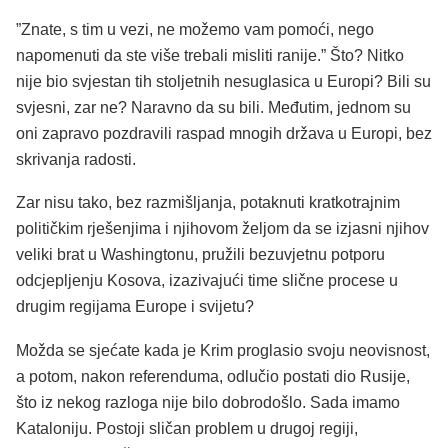
”Znate, s tim u vezi, ne možemo vam pomoći, nego
napomenuti da ste više trebali misliti ranije.” Što? Nitko
nije bio svjestan tih stoljetnih nesuglasica u Europi? Bili su
svjesni, zar ne? Naravno da su bili. Međutim, jednom su
oni zapravo pozdravili raspad mnogih država u Europi, bez
skrivanja radosti.
Zar nisu tako, bez razmišljanja, potaknuti kratkotrajnim
političkim rješenjima i njihovom željom da se izjasni njihov
veliki brat u Washingtonu, pružili bezuvjetnu potporu
odcjepljenju Kosova, izazivajući time slične procese u
drugim regijama Europe i svijetu?
Možda se sjećate kada je Krim proglasio svoju neovisnost,
a potom, nakon referenduma, odlučio postati dio Rusije,
što iz nekog razloga nije bilo dobrodošlo. Sada imamo
Kataloniju. Postoji sličan problem u drugoj regiji,