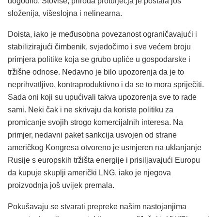
dogodilo. Štoviše, priroda proturječja je postala još
složenija, višeslojna i nelinearna.
Doista, iako je međusobna povezanost ograničavajući i
stabilizirajući čimbenik, svjedočimo i sve većem broju
primjera politike koja se grubo upliće u gospodarske i
tržišne odnose. Nedavno je bilo upozorenja da je to
neprihvatljivo, kontraproduktivno i da se to mora spriječiti.
Sada oni koji su upućivali takva upozorenja sve to rade
sami. Neki čak i ne skrivaju da koriste politiku za
promicanje svojih strogo komercijalnih interesa. Na
primjer, nedavni paket sankcija usvojen od strane
američkog Kongresa otvoreno je usmjeren na uklanjanje
Rusije s europskih tržišta energije i prisiljavajući Europu
da kupuje skuplji američki LNG, iako je njegova
proizvodnja još uvijek premala.
Pokušavaju se stvarati prepreke našim nastojanjima