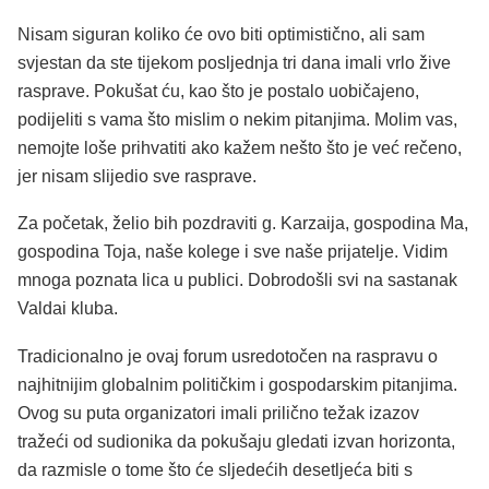
Nisam siguran koliko će ovo biti optimistično, ali sam
svjestan da ste tijekom posljednja tri dana imali vrlo žive
rasprave. Pokušat ću, kao što je postalo uobičajeno,
podijeliti s vama što mislim o nekim pitanjima. Molim vas,
nemojte loše prihvatiti ako kažem nešto što je već rečeno,
jer nisam slijedio sve rasprave.
Za početak, želio bih pozdraviti g. Karzaija, gospodina Ma,
gospodina Toja, naše kolege i sve naše prijatelje. Vidim
mnoga poznata lica u publici. Dobrodošli svi na sastanak
Valdai kluba.
Tradicionalno je ovaj forum usredotočen na raspravu o
najhitnijim globalnim političkim i gospodarskim pitanjima.
Ovog su puta organizatori imali prilično težak izazov
tražeći od sudionika da pokušaju gledati izvan horizonta,
da razmisle o tome što će sljedećih desetljeća biti s