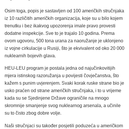
Osim toga, popis je sastavljen od 100 američkih stručnjaka
iz 10 različitih američkih organizacija, koje su u bilo kojem
trenutku i bez ikakvog upozorenja imale pravo provesti
dodatne inspekcije. Sve to je trajalo 10 godina. Prema
ovom ugovoru, 500 tona urana za naoružanje je uklonjeno
iz vojne cirkulacije u Rusiji, što je ekvivalent od oko 20 000
nuklearnih bojevih glava.
HEU-LEU program je postala jedna od najučinkovitijih
mjera istinskog razoružanja u povijesti čovječanstva, što
kažem s punim uvjerenjem. Svaki korak ruske strane bio je
usko praćen od strane američkih stručnjaka, i to u vrijeme
kada su se Sjedinjene Države ograničile na mnogo
skromnije smanjenje svog nuklearnog arsenala, a učinile
su to čisto zbog dobre volje.
Naši stručnjaci su također posjetili poduzeća u američkom