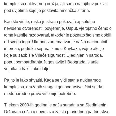
kompleksu nuklearnog oružja, ali samo na njihov poziv i
pod uvjetima koje je postavila američka strana.
Kao što vidite, ruska je strana pokazala apsolutno
neviđenu otvorenost i povjerenje. Usput, vjerojatno ćemo o
tome kasnije razgovarati, također je poznato što smo dobili
od svega toga. Ukupno zanemarivanje naših nacionalnih
interesa, podršku separatizmu u Kavkazu, vojne akcije
koje su zaobišle Vijeće sigurnosti Ujedinjenih naroda,
poput bombardiranja Jugoslavije i Beograda, slanje
vojnika u Irak i tako dalje.
Pa, to je lako shvatiti. Kada se vidi stanje nuklearnog
kompleksa, oružanih snaga i gospodarstva, čini se da
međunarodno pravo više nije potrebno.
Tijekom 2000-ih godina je naša suradnja sa Sjedinjenim
Državama ušla u novu fazu zaista pravednog partnerstva.