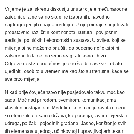
Vrijeme je za iskrenu diskusiju unutar cijele međunarodne
zajednice, a ne samo skupine izabranih, navodno
najdragocjenijih i najnaprednijih. U njoj moraju sudjelovati
predstavnici različitih kontinenata, kultura i povijesnih
tradicija, političkih i ekonomskih sustava. U svijetu koji se
mijenja si ne možemo priuštiti da budemo nefleksibilni,
zatvoreni ili da ne možemo reagirati jasno i brzo.
Odgovornost za budućnost je ono što bi nas sve trebalo
ujediniti, osobito u vremenima kao što su trenutna, kada se
sve brzo mijenja.
Nikad prije čovječanstvo nije posjedovalo takvu moć kao
sada. Moć nad prirodom, svemirom, komunikacijama i
vlastitim postojanjem. Međutim, ta je moć je rasuta i njeni
su elementi u rukama država, korporacija, javnih i vjerskih
udruga, pa čak i pojedinih građana. Jasno, korištenje svih
tih elemenata u jednoj, učinkovitoj i upravljivoj arhitekturi