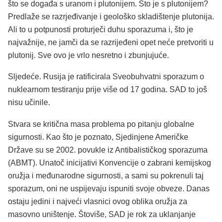
što se događa s uranom i plutonijem. Što je s plutonijem?
Predlaže se razrjeđivanje i geološko skladištenje plutonija.
Ali to u potpunosti proturječi duhu sporazuma i, što je
najvažnije, ne jamči da se razrijeđeni opet neće pretvoriti u
plutonij. Sve ovo je vrlo nesretno i zbunjujuće.
Sljedeće. Rusija je ratificirala Sveobuhvatni sporazum o
nuklearnom testiranju prije više od 17 godina. SAD to još
nisu učinile.
Stvara se kritična masa problema po pitanju globalne
sigurnosti. Kao što je poznato, Sjedinjene Američke
Države su se 2002. povukle iz Antibalističkog sporazuma
(ABMT). Unatoč inicijativi Konvencije o zabrani kemijskog
oružja i međunarodne sigurnosti, a sami su pokrenuli taj
sporazum, oni ne uspijevaju ispuniti svoje obveze. Danas
ostaju jedini i najveći vlasnici ovog oblika oružja za
masovno uništenje. Štoviše, SAD je rok za uklanjanje