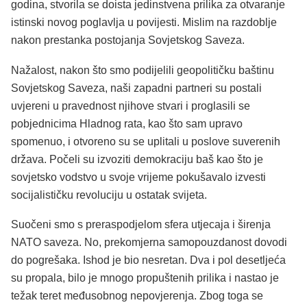
godina, stvorila se doista jedinstvena prilika za otvaranje
istinski novog poglavlja u povijesti. Mislim na razdoblje
nakon prestanka postojanja Sovjetskog Saveza.
Nažalost, nakon što smo podijelili geopolitičku baštinu
Sovjetskog Saveza, naši zapadni partneri su postali
uvjereni u pravednost njihove stvari i proglasili se
pobjednicima Hladnog rata, kao što sam upravo
spomenuo, i otvoreno su se uplitali u poslove suverenih
država. Počeli su izvoziti demokraciju baš kao što je
sovjetsko vodstvo u svoje vrijeme pokušavalo izvesti
socijalističku revoluciju u ostatak svijeta.
Suočeni smo s preraspodjelom sfera utjecaja i širenja
NATO saveza. No, prekomjerna samopouzdanost dovodi
do pogrešaka. Ishod je bio nesretan. Dva i pol desetljeća
su propala, bilo je mnogo propuštenih prilika i nastao je
težak teret međusobnog nepovjerenja. Zbog toga se