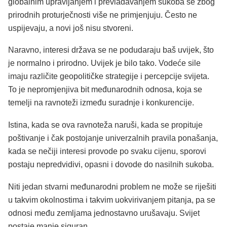
globalnim upravljanjem i prevladavanjem sukoba se zbog
prirodnih proturječnosti više ne primjenjuju. Često ne
uspijevaju, a novi još nisu stvoreni.
Naravno, interesi država se ne podudaraju baš uvijek, što
je normalno i prirodno. Uvijek je bilo tako. Vodeće sile
imaju različite geopolitičke strategije i percepcije svijeta.
To je nepromjenjiva bit međunarodnih odnosa, koja se
temelji na ravnoteži između suradnje i konkurencije.
Istina, kada se ova ravnoteža naruši, kada se propituje
poštivanje i čak postojanje univerzalnih pravila ponašanja,
kada se nečiji interesi provode po svaku cijenu, sporovi
postaju nepredvidivi, opasni i dovode do nasilnih sukoba.
Niti jedan stvarni međunarodni problem ne može se riješiti
u takvim okolnostima i takvim uokvirivanjem pitanja, pa se
odnosi među zemljama jednostavno urušavaju. Svijet
postaje manje siguran.