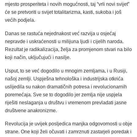
mjesto prosperiteta i novih mogućnosti, taj “vrli novi svijet”
će se pretvoriti u svijet totalitarizma, kasti, sukoba i još
većih podjela.
Danas se rastuća nejednakost već razvija u osjećaj
nepravde i uskraćenosti u milijuna ljudi i cijelih naroda.
Rezultat je radikalizacija, želja za promjenom stvari na bilo
koji način, uključujući i nasilje.
Usput, to se već dogodilo u mnogim zemljama, i u Rusiji,
našoj zemlji. Uspješna tehnološka i industrijska otkrića
uslijedila su nakon dramatičnih potresa i revolucionarnih
poremećaja. Sve se to dogodilo jer zemlja nije uspjela
riješiti neslaganja u društvu i vremenom prevladati jasne
društvene anakronizme.
Revolucija je uvijek posljedica manjka odgovornosti u obje
strane. One koji želi očuvati i zamrznuti zastarjeli poredak i