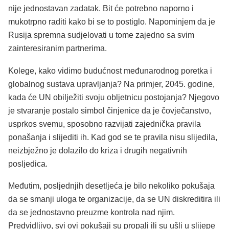
nije jednostavan zadatak. Bit će potrebno naporno i
mukotrpno raditi kako bi se to postiglo. Napominjem da je
Rusija spremna sudjelovati u tome zajedno sa svim
zainteresiranim partnerima.
Kolege, kako vidimo budućnost međunarodnog poretka i
globalnog sustava upravljanja? Na primjer, 2045. godine,
kada će UN obilježiti svoju obljetnicu postojanja? Njegovo
je stvaranje postalo simbol činjenice da je čovječanstvo,
usprkos svemu, sposobno razvijati zajednička pravila
ponašanja i slijediti ih. Kad god se te pravila nisu slijedila,
neizbježno je dolazilo do kriza i drugih negativnih
posljedica.
Međutim, posljednjih desetljeća je bilo nekoliko pokušaja
da se smanji uloga te organizacije, da se UN diskreditira ili
da se jednostavno preuzme kontrola nad njim.
Predvidljivo, svi ovi pokušaji su propali ili su ušli u slijepe