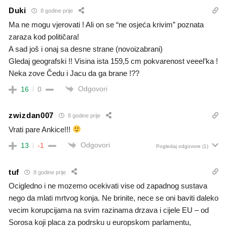
Duki
8 godine prije
Ma ne mogu vjerovati ! Ali on se “ne osjeća krivim” poznata
zaraza kod političara!
A sad još i onaj sa desne strane (novoizabrani)
Gledaj geografski !! Visina ista 159,5 cm pokvarenost veeel’ka !
Neka zove Čedu i Jacu da ga brane !??
Odgovori
16
0
zwizdan007
8 godine prije
Vrati pare Ankice!!!
Odgovori
13
-1
Pogledaj odgovore
(1)
tuf
8 godine prije
Ocigledno i ne mozemo ocekivati vise od zapadnog sustava
nego da mlati mrtvog konja. Ne brinite, nece se oni baviti daleko
vecim korupcijama na svim razinama drzava i cijele EU – od
Sorosa koji placa za podrsku u europskom parlamentu,