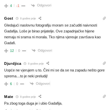
Odgovori
4
-1
Gost
8 godine prije
Gledajući naslovnu fotografiju moram se začuditi naivnosti
Gadafija. Loše je birao prijatelje. Ove zapadnjačke hijene
nemaju ni srama ni morala. Tko njima vjereuje završava kao
Gadafi.
Odgovori
12
0
Djurdjica
8 godine prije
Uopće ne vjerujem u to. Čini mi se da se na zapadu nešto gore
sprema…to je neki preludij!
Odgovori
6
0
Mate
8 godine prije
Pa zbog toga duga je i ubio Gadafija.