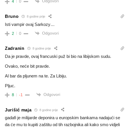
Odgovori
4
0
Bruno
8 godine prije
Isti vampir ovaj Sarkozy…
Odgovori
2
0
Zadranin
8 godine prije
Da je pravde, ovaj francuski puž bi bio na libijskom sudu.
Ovako, neće bit pravde.
Al bar da pljunem na te. Za Libiju.
Pljuc.
Odgovori
8
-1
Jurišić maja
8 godine prije
gadafi je milijarde deponira u europskim bankama nadajući se
da će mu to kupiti zaštitu od tih razbojnika ali kako smo vidjeli