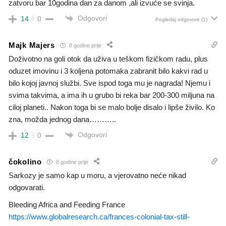
zatvoru bar 10godina dan za danom ,ali izvuće se svinja.
Odgovori
14
0
Pogledaj odgovore
(1)
Majk Majers
8 godine prije
Doživotno na goli otok da uživa u teškom fizičkom radu, plus
oduzet imovinu i 3 koljena potomaka zabranit bilo kakvi rad u
bilo kojoj javnoj službi. Sve ispod toga mu je nagrada! Njemu i
svima takvima, a ima ih u grubo bi reka bar 200-300 miljuna na
ciloj planeti.. Nakon toga bi se malo bolje disalo i lipše živilo. Ko
zna, možda jednog dana………..
Odgovori
12
0
čokolino
8 godine prije
Sarkozy je samo kap u moru, a vjerovatno neće nikad
odgovarati.
Bleeding Africa and Feeding France
https://www.globalresearch.ca/frances-colonial-tax-still-