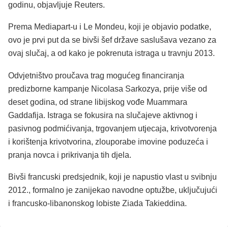
godinu, objavljuje Reuters.
Prema Mediapart-u i Le Mondeu, koji je objavio podatke,
ovo je prvi put da se bivši šef države saslušava vezano za
ovaj slučaj, a od kako je pokrenuta istraga u travnju 2013.
Odvjetništvo proučava trag mogućeg financiranja
predizborne kampanje Nicolasa Sarkozya, prije više od
deset godina, od strane libijskog vođe Muammara
Gaddafija. Istraga se fokusira na slučajeve aktivnog i
pasivnog podmićivanja, trgovanjem utjecaja, krivotvorenja
i korištenja krivotvorina, zlouporabe imovine poduzeća i
pranja novca i prikrivanja tih djela.
Bivši francuski predsjednik, koji je napustio vlast u svibnju
2012., formalno je zanijekao navodne optužbe, uključujući
i francusko-libanonskog lobiste Ziada Takieddina.