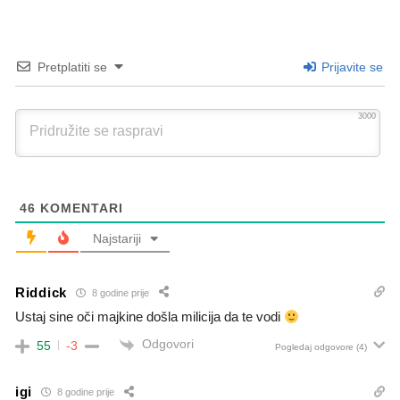
Pretplatiti se
Prijavite se
3000
46
KOMENTARI
Najstariji
Riddick
8 godine prije
Ustaj sine oči majkine došla milicija da te vodi
Odgovori
55
-3
Pogledaj odgovore
(4)
igi
8 godine prije