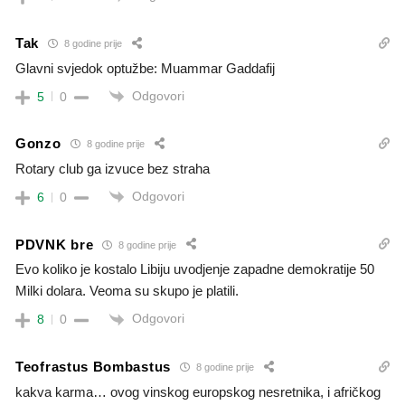
Tak
8 godine prije
Glavni svjedok optužbe: Muammar Gaddafij
Odgovori
5
0
Gonzo
8 godine prije
Rotary club ga izvuce bez straha
Odgovori
6
0
PDVNK bre
8 godine prije
Evo koliko je kostalo Libiju uvodjenje zapadne demokratije 50
Milki dolara. Veoma su skupo je platili.
Odgovori
8
0
Teofrastus Bombastus
8 godine prije
kakva karma… ovog vinskog europskog nesretnika, i afričkog