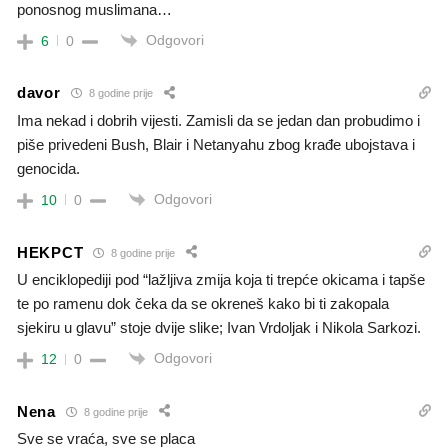
ponosnog muslimana…
Odgovori
6
0
davor
8 godine prije
Ima nekad i dobrih vijesti. Zamisli da se jedan dan probudimo i
piše privedeni Bush, Blair i Netanyahu zbog krađe ubojstava i
genocida.
Odgovori
10
0
HEKPCT
8 godine prije
U enciklopediji pod “lažljiva zmija koja ti trepće okicama i tapše
te po ramenu dok čeka da se okreneš kako bi ti zakopala
sjekiru u glavu” stoje dvije slike; Ivan Vrdoljak i Nikola Sarkozi.
Odgovori
12
0
Nena
8 godine prije
Sve se vraća, sve se placa