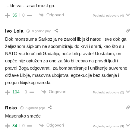
…kletva:…asad must go.
Odgovori
35
0
Pogledaj odgovore
(4)
Ivo Lola
8 godine prije
Dok monstruma Sarkozija ne zarobi libijski narod i sve dok ga
željeznom šipkom ne sodomiziraju do krvi i smrti, kao što su
NATO-vci to učinili Gadafiju, neće biti pravde! Uostalom, on
uopće nije optužen za ono za što bi trebao na pravdi ljudi i
pravdi Boga odgovarati, za bombardiranje i uništenje suverene
države Libije, masovna ubojstva, egzekucije bez suđenja i
progon libijskog naroda.
Odgovori
104
0
Pogledaj odgovore
(2)
Roko
8 godine prije
Masonsko smeće
Odgovori
34
0
Pogledaj odgovore
(3)