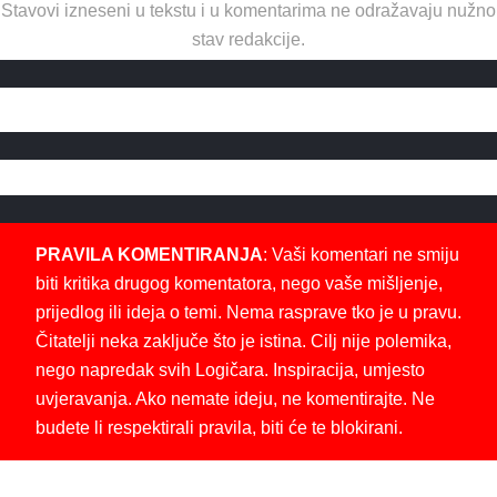
Stavovi izneseni u tekstu i u komentarima ne odražavaju nužno
stav redakcije.
PRAVILA KOMENTIRANJA
: Vaši komentari ne smiju
biti kritika drugog komentatora, nego vaše mišljenje,
prijedlog ili ideja o temi. Nema rasprave tko je u pravu.
Čitatelji neka zaključe što je istina. Cilj nije polemika,
nego napredak svih Logičara. Inspiracija, umjesto
uvjeravanja. Ako nemate ideju, ne komentirajte. Ne
budete li respektirali pravila, biti će te blokirani.