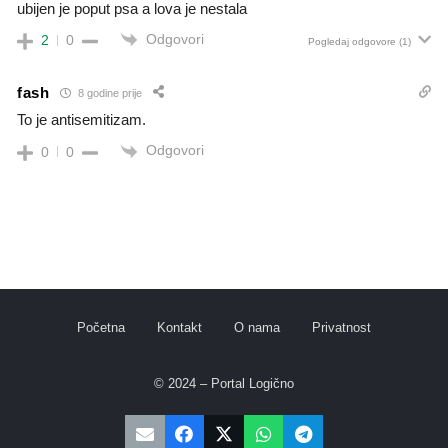
ubijen je poput psa a lova je nestala
Odgovori
2
0
Pogledaj odgovore
(1)
fash
8 godine prije
To je antisemitizam.
Odgovori
0
0
Početna
Kontakt
O nama
Privatnost
© 2024 – Portal Logično