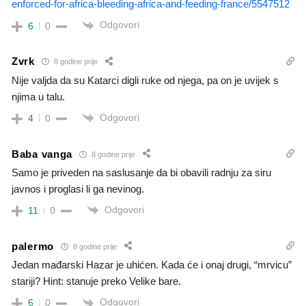
enforced-for-africa-bleeding-africa-and-feeding-france/5547512
Odgovori
6
0
Zvrk
8 godine prije
Nije valjda da su Katarci digli ruke od njega, pa on je uvijek s
njima u talu.
Odgovori
4
0
Baba vanga
8 godine prije
Samo je priveden na saslusanje da bi obavili radnju za siru
javnos i proglasi li ga nevinog.
Odgovori
11
0
palermo
8 godine prije
Jedan mađarski Hazar je uhićen. Kada će i onaj drugi, “mrvicu”
stariji? Hint: stanuje preko Velike bare.
Odgovori
6
0