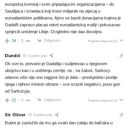
europskoj komisiji i svim pripadajucim organizacijama – do
Saudijaca i Izraelaca koji trose milijarde na utjecaj u
euroatlantskim politikama. Ajmo se baviti donacijama kojima je
Gadaffi zapravo placao reket euroatlantskoj mafiji i pokusavao
sprijeciti unistenje Libije. Ocigledno nije dao dovoljno.
Odgovori
34
0
Pogledaj odgovore
(1)
Dundić
8 godine prije
Ok sve to, prevario je Gadafija i sudjelovao u njegovom
ubojstvu kao i u uništenju zemlje, no , na žalost, Sarkozy
odavno više nije ono najgore što je dala – predsjednici poslije
njega i njihovi ministri obrane – sve izraziti negativci, puno gori
od Sarkozyja.
Odgovori
22
0
Pogledaj odgovore
(1)
Sir Oliver
8 godine prije
Đubre je zaslužilo da mu ga svaki dan zabiju do balčaka u