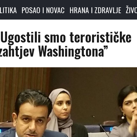
LITIKA
POSAO I NOVAC
HRANA I ZDRAVLJE
ŽIV
“Ugostili smo terorističke
zahtjev Washingtona”