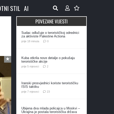
OTNI STIL
AI
POVEZANE VIJESTI
Sudac odlučuje o terorističkoj odrednici
za aktiviste Palestine Actiona
prije 18 minuta
0
Kuba otkrila nove detalje o pokušaju
terorističke akcije
komentara
prije 5 mjeseci
2
Iranski prosvjednici koriste terorističku
ISIS taktiku
komentara
prije 7 mjeseci
23
Ubijena dva mlada policajca u Moskvi –
Ukrajina je postala teroristička država