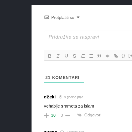
Pretplatiti se
{}
[
21
KOMENTARI
džeki
9 godine prije
vehabije sramota za islam
Odgovori
30
0
zvone
9 godine prije