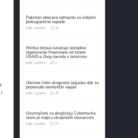
Pakistan obećava odmazdu za indijske
prekogranične napade
komentara
prije 1 godina
24
Afrička država istražuje nevladine
organizacije financirane od strane
USAID-a zbog navoda o terorizmu
komentara
prije 1 godina
3
Uhićene četiri ukrajinske špijunke dok su
a
pripremale teroristički napad
 i
komentara
prije 1 godina
23
Osumnjičeni za eksploziju Cybertrucka
nosio je majicu ukrajinskih neonacista
komentara
prije 2 godine
24