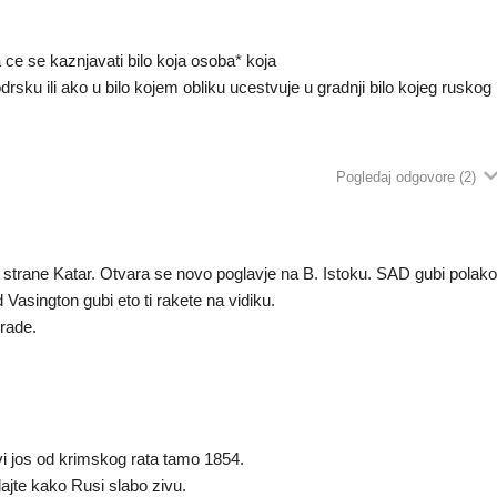
 ce se kaznjavati bilo koja osoba* koja
podrsku ili ako u bilo kojem obliku ucestvuje u gradnji bilo kojeg ruskog
Pogledaj odgovore
(2)
d strane Katar. Otvara se novo poglavje na B. Istoku. SAD gubi polak
 Vasington gubi eto ti rakete na vidiku.
 rade.
glavi jos od krimskog rata tamo 1854.
ajte kako Rusi slabo zivu.