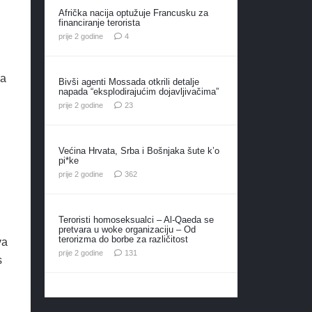
Afrička nacija optužuje Francusku za
financiranje terorista
komentara
prije 2 godine
4
da
Bivši agenti Mossada otkrili detalje
napada “eksplodirajućim dojavljivačima”
komentara
prije 2 godine
23
Većina Hrvata, Srba i Bošnjaka šute k’o
pi*ke
komentara
prije 2 godine
362
Teroristi homoseksualci – Al-Qaeda se
pretvara u woke organizaciju – Od
terorizma do borbe za različitost
va
komentar
prije 2 godine
131
s