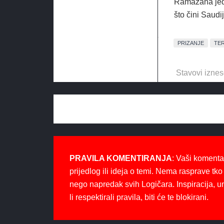
Ramazana jedn
što čini Saudi
PRIZANJE
TE
Stavovi iznes
PRAVILA KOMENTIRANJA
: Vaši komenta
prijedlog ili ideja o temi. Nema rasprave tko 
nego napredak svih Logičara. Inspiracija, u
li respektirali pravila, biti će te blokirani.