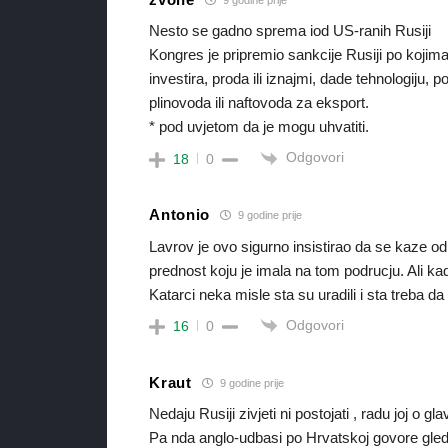
Nesto se gadno sprema iod US-ranih Rusiji
Kongres je pripremio sankcije Rusiji po kojima
investira, proda ili iznajmi, dade tehnologiju, 
plinovoda ili naftovoda za eksport.
* pod uvjetom da je mogu uhvatiti.
Odgovori
18
0
Antonio
9 godine prije
Lavrov je ovo sigurno insistirao da se kaze o
prednost koju je imala na tom podrucju. Ali kad
Katarci neka misle sta su uradili i sta treba da
Odgovori
16
0
Kraut
9 godine prije
Nedaju Rusiji zivjeti ni postojati , radu joj o 
Pa nda anglo-udbasi po Hrvatskoj govore gled