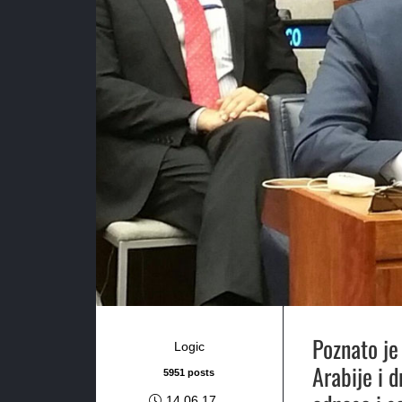
Poznato je
Logic
Arabije i 
5951 posts
14.06.17