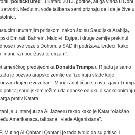
rili “
politički ured
” u Kataru 2013. godine, ali ga vlada u Dohi
 zatvoriti. Međutim, vođe talibana sami priznaju da i dalje žive u
stolnici.
astućim unutarnjim pritiskom, nakon što su Saudijska Arabija,
pski Emirati, Bahrein, Maldivi, Egipat i druge zemlje prekinuli
dnose i sve veze s Dohom, a SAD ih podržava, tvrdeći “kako
 financira i podržava terorizam”.
et američkog predsjednika
Donalda Trumpa
u Rijadu je samo
kada je pozvao arapske zemlje da “izoliraju vlade koje
orizam kojeg izvozi Iran”. Mnogi analitičari su ovu izjavu Trump
ao poticaj saudijskom režimu da donese odluku o sankcioniranju
rga protiv Katara.
ani je u intervjuu za Al Jazeeru rekao kako je Katar “olakšao
eđu Amerikanaca, talibana i vlade Afganistana”.
P, Mutlaq Al-Qahtani Qahtani je tada tvrdio da su pritisci i