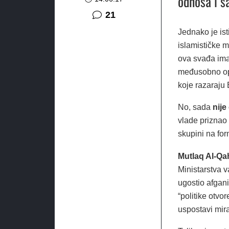
odnosa i s
komentar
21
Jednako je ist
islamističke mi
ova svađa ima
međusobno optu
koje razaraju B
No, sada
nije
vlade priznao 
skupini na for
Mutlaq Al-Qa
Ministarstva v
ugostio afgani
“politike otvo
uspostavi mira