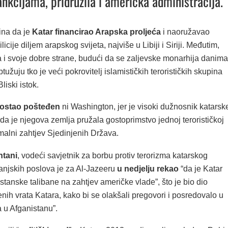
ankcijama, pridružila i američka administracija.
ina da je
Katar financirao Arapska proljeća
i naoružavao
licije diljem arapskog svijeta, najviše u Libiji i Siriji. Međutim,
 i svoje dobre strane, budući da se zaljevske monarhija danima
žuju tko je veći pokrovitelj islamističkih terorističkih skupina
liski istok.
 ostao pošteđen
ni Washington, jer je visoki dužnosnik katarsk
da je njegova zemlja pružala gostoprimstvo jednoj terorističkoj
malni zahtjev Sjedinjenih Država.
htani
, vodeći savjetnik za borbu protiv terorizma katarskog
anjskih poslova je za Al-Jazeeru
u nedjelju rekao
“da je Katar
stanske talibane na zahtjev američke vlade”, što je bio dio
renih vrata Katara, kako bi se olakšali pregovori i posredovalo u
 u Afganistanu”.