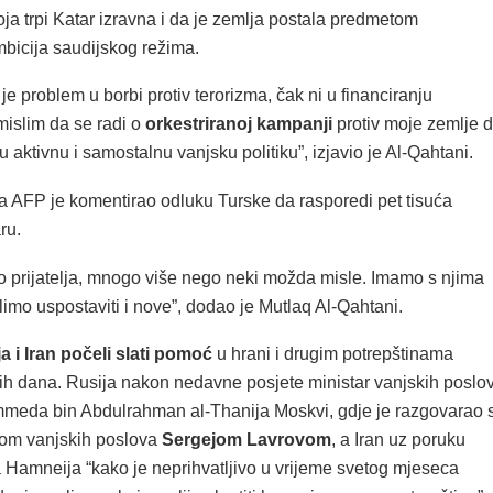
ja trpi Katar izravna i da je zemlja postala predmetom
mbicija saudijskog režima.
je problem u borbi protiv terorizma, čak ni u financiranju
mislim da se radi o
orkestriranoj kampanji
protiv moje zemlje 
u aktivnu i samostalnu vanjsku politiku”, izjavio je Al-Qahtani.
 za AFP je komentirao odluku Turske da rasporedi pet tisuća
ru.
prijatelja, mnogo više nego neki možda misle. Imamo s njima
limo uspostaviti i nove”, dodao je Mutlaq Al-Qahtani.
a i Iran počeli slati pomoć
u hrani i drugim potrepštinama
lih dana. Rusija nakon nedavne posjete ministar vanjskih poslo
eda bin Abdulrahman al-Thanija Moskvi, gdje je razgovarao 
rom vanjskih poslova
Sergejom Lavrovom
, a Iran uz poruku
a Hamneija “kako je neprihvatljivo u vrijeme svetog mjeseca