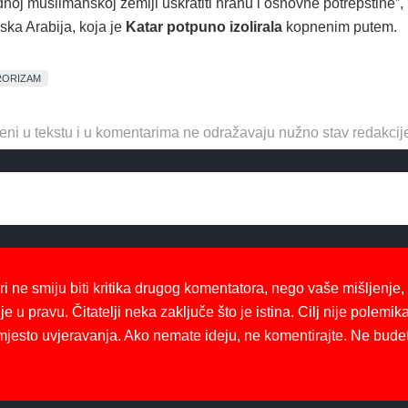
oj muslimanskoj zemlji uskratiti hranu i osnovne potrepštine”,
jska Arabija, koja je
Katar potpuno izolirala
kopnenim putem.
RORIZAM
eni u tekstu i u komentarima ne odražavaju nužno stav redakcij
ri ne smiju biti kritika drugog komentatora, nego vaše mišljenje,
je u pravu. Čitatelji neka zaključe što je istina. Cilj nije polemika
mjesto uvjeravanja. Ako nemate ideju, ne komentirajte. Ne bude