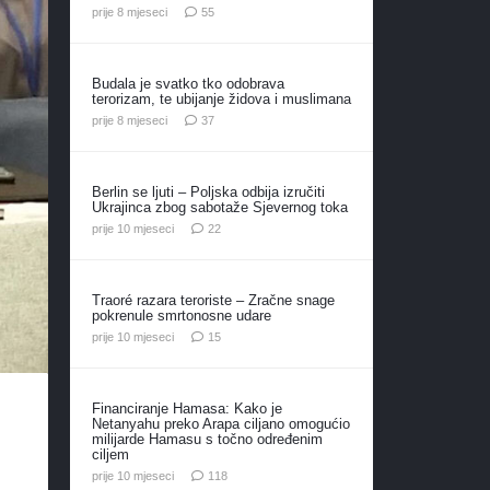
komentara
prije 8 mjeseci
55
Budala je svatko tko odobrava
terorizam, te ubijanje židova i muslimana
komentara
prije 8 mjeseci
37
Berlin se ljuti – Poljska odbija izručiti
Ukrajinca zbog sabotaže Sjevernog toka
komentara
prije 10 mjeseci
22
Traoré razara teroriste – Zračne snage
pokrenule smrtonosne udare
komentara
prije 10 mjeseci
15
Financiranje Hamasa: Kako je
Netanyahu preko Arapa ciljano omogućio
milijarde Hamasu s točno određenim
ciljem
komentara
prije 10 mjeseci
118