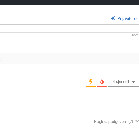
Prijavite se
3000
+]
Najstariji
Pogledaj odgovore
(7)