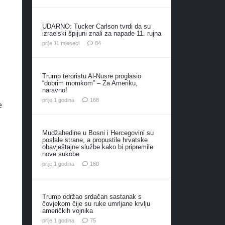
UDARNO: Tucker Carlson tvrdi da su
izraelski špijuni znali za napade 11. rujna
komentara
prije 11 mjeseci
84
Trump teroristu Al-Nusre proglasio
“dobrim momkom” – Za Ameriku,
naravno!
komentara
prije 1 godina
168
e
Mudžahedine u Bosni i Hercegovini su
poslale strane, a propustile hrvatske
obavještajne službe kako bi pripremile
nove sukobe
komentara
prije 1 godina
160
Trump održao srdačan sastanak s
čovjekom čije su ruke umrljane krvlju
američkih vojnika
komentara
prije 1 godina
75