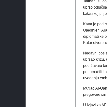
Talibani su otvo
ubrzo odlučila
katarskoj prije
Katar je pod r
Ujedinjeni Ara
diplomatske o
Katar otvoreno
Nedavni posj
ubrzao krizu, 
podržavaju ter
protumačili k
uvođenju emba
Mutlaq Al-Qaht
pregovore izm
U izjavi za AF