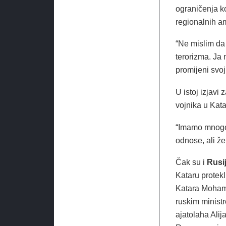
ograničenja ko
regionalnih a
“Ne mislim da 
terorizma. Ja 
promijeni svoj
U istoj izjavi
vojnika u Kata
“Imamo mnogo 
odnose, ali že
Čak su i
Rusij
Kataru protek
Katara Mohamm
ruskim minist
ajatolaha Alij