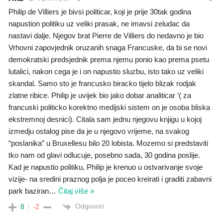
Philip de Villiers je bivsi politicar, koji je prije 30tak godina
napustion politiku uz veliki prasak, ne imavsi zeludac da
nastavi dalje. Njegov brat Pierre de Villiers do nedavno je bio
Vrhovni zapovjednik oruzanih snaga Francuske, da bi se novi
demokratski predsjednik prema njemu ponio kao prema psetu
lutalici, nakon cega je i on napustio sluzbu, isto tako uz veliki
skandal. Samo sto je francusko biracko tijelo blizak rodjak
zlatne ribice. Philip je uvijek bio jako dobar analiticar ‘( za
francuski politicko korektno medijski sistem on je osoba bliska
ekstremnoj desnici). Citala sam jednu njegovu knjigu u kojoj
izmedju ostalog pise da je u njegovo vrijeme, na svakog
“poslanika” u Bruxellesu bilo 20 lobista. Mozemo si predstaviti
tko nam od glavi odlucuje, posebno sada, 30 godina poslije.
Kad je napustio politiku, Philip je krenuo u ostvarivanje svoje
vizije- na sredini praznog polja je poceo kreirati i graditi zabavni
park baziran
…
Čitaj više »
Odgovori
8
-2