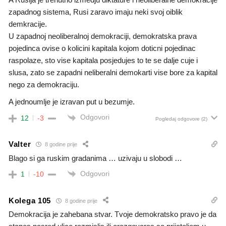
zapadnog sistema, Rusi zaravo imaju neki svoj oiblik
demkracije.
U zapadnoj neoliberalnoj demokraciji, demokratska prava
pojedinca ovise o kolicini kapitala kojom doticni pojedinac
raspolaze, sto vise kapitala posjedujes to te se dalje cuje i
slusa, zato se zapadni neliberalni demokarti vise bore za kapital
nego za demokraciju.
A jednoumlje je izravan put u bezumje.
Odgovori
12
-3
Pogledaj odgovore
(2)
Valter
8 godine prije
Blago si ga ruskim gradanima … uzivaju u slobodi …
Odgovori
1
-10
Kolega 105
8 godine prije
Demokracija je zahebana stvar. Tvoje demokratsko pravo je da