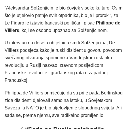
“Aleksandar Solženjicin je bio čovjek visoke kulture. Osim
što je utjelovio patnje svih otpadnika, bio je i prorok “, za
Le Figaro je izjavio francuski političar i pisac
Philippe de
Villiers
, koji se osobno upoznao sa Solženjicinom.
U intervjuu na desetu obljetnicu smrti Solženjicina, De
Villiers podsjeća kako je ruski disident u govoru povodom
svečanog otvaranja spomenika Vandejskom ustanku
revoluciju u Rusiji nazvao izravnom posljedicom
Francuske revolucije i građanskog rata u zapadnoj
Francuskoj.
Philippa de Villiers primjećuje da su prije pada Berlinskog
zida disidenti djelovali samo na Istoku, u Sovjetskom
Savezu, a NATO je bio utjelovljenje slobodnog svijeta. Ali
sada se, prema njemu, sve radikalno promijenilo.