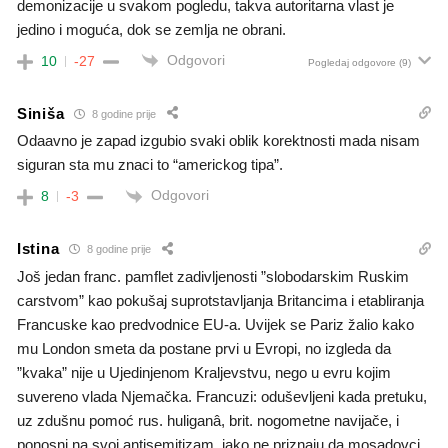
demonizacije u svakom pogledu, takva autoritarna vlast je
jedino i moguća, dok se zemlja ne obrani.
Odgovori
10
-27
Pogledaj odgovore
(9)
Siniša
8 godine prije
Odaavno je zapad izgubio svaki oblik korektnosti mada nisam
siguran sta mu znaci to “americkog tipa”.
Odgovori
8
-3
Istina
8 godine prije
Još jedan franc. pamflet zadivljenosti ”slobodarskim Ruskim
carstvom” kao pokušaj suprotstavljanja Britancima i etabliranja
Francuske kao predvodnice EU-a. Uvijek se Pariz žalio kako
mu London smeta da postane prvi u Evropi, no izgleda da
”kvaka” nije u Ujedinjenom Kraljevstvu, nego u evru kojim
suvereno vlada Njemačka. Francuzi: oduševljeni kada pretuku,
uz zdušnu pomoć rus. huliganâ, brit. nogometne navijače, i
ponosni na svoj antisemitizam, iako ne priznaju da mosadovci