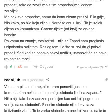
propasti, tako da završimo s tim propadanjima jednom
zauvijek.
Ma nek sve propadne, samo da komunizam preživi. Bilo gdje,
bilo kako, po bilo koju cijenu. Naročito onu u krvi. To je uvijek
cijena za komunizam. Crvene rijeke (od krvi) za crvene
bandite.
Pa vama na znanje, totalitaristi – nije se Zapad sam proglasio
unipolarnim svijetom. Razlog tomu je što su svi drugi polovi
propali. Sad kad se ponovo polovi uzdižu, ustanovit će se nova
ravnoteža moći.
Odgovori
6
-45
Pogledaj odgovore
(7)
rodoljub
8 godine prije
Vec sam pisao o tome, ali moram ponoviti, jer se u
komentarima nekih cesto pominje sloboda ljudi na zapadu. ”
Niko nije tako beznadezno porobljen kao oni koji pogresno
veruju da su slobodni”. Sinonim slobode nije dozvola za
kritiziranje vlasti. To je varka slobode za one koji veruju da je to