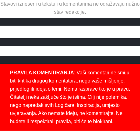
Stavovi izneseni u tekstu i u komentarima ne odražavaju nužno
stav redakcije.
PRAVILA KOMENTIRANJA
: Vaši komentari ne smiju
biti kritika drugog komentatora, nego vaše mišljenje,
prijedlog ili ideja o temi. Nema rasprave tko je u pravu.
Čitatelji neka zaključe što je istina. Cilj nije polemika,
nego napredak svih Logičara. Inspiracija, umjesto
uvjeravanja. Ako nemate ideju, ne komentirajte. Ne
budete li respektirali pravila, biti će te blokirani.