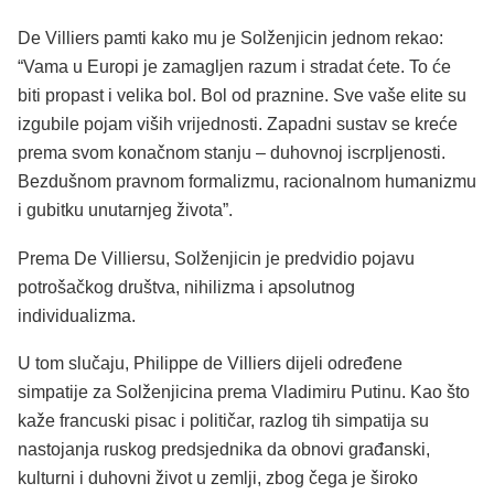
De Villiers pamti kako mu je Solženjicin jednom rekao:
“Vama u Europi je zamagljen razum i stradat ćete. To će
biti propast i velika bol. Bol od praznine. Sve vaše elite su
izgubile pojam viših vrijednosti. Zapadni sustav se kreće
prema svom konačnom stanju – duhovnoj iscrpljenosti.
Bezdušnom pravnom formalizmu, racionalnom humanizmu
i gubitku unutarnjeg života”.
Prema De Villiersu, Solženjicin je predvidio pojavu
potrošačkog društva, nihilizma i apsolutnog
individualizma.
U tom slučaju, Philippe de Villiers dijeli određene
simpatije za Solženjicina prema Vladimiru Putinu. Kao što
kaže francuski pisac i političar, razlog tih simpatija su
nastojanja ruskog predsjednika da obnovi građanski,
kulturni i duhovni život u zemlji, zbog čega je široko