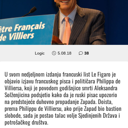
komentara
Logic
5.08.18
38
U svom nedjeljnom izdanju francuski list Le Figaro je
objavio izjavu francuskog pisca i političara Philippa de
Villiersa, koji je povodom godišnjice smrti Aleksandra
Solženjicina podsjetio kako da je ruski pisac upozorio
na predstojeće duhovno propadanje Zapada. Doista,
prema Philippu de Villiersu, ako prije Zapad bio bastion
slobode, sada je postao talac volje Sjedinjenih Država i
potrošačkog društva.