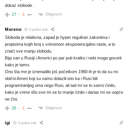
dokaz slobode .
Odgovori
27
-1
Moreno
8 godine prije
Sloboda je relativna, zapad je hyper reguliran zakonima i
propisima kojih broj s vrimenom eksponencijalno raste, a to
znači sve manju slobodu.
Bija san u Rusiji i Americi po par puti kratko i nebi moga govorit
kako je tamo.
Ono šta me je iznenadilo još početkom 1980-ih je to da su mi
obični Ameri koji su vamo dolazili isto ka i Rusi bili
programiranijeg uma nego Rusi, ali tad mi se to samo činilo,
kako je vrime išlo sve mi se to manje činilo i danas mi se uopće
ne čini.
Odgovori
25
-1
igi
8 godine prije