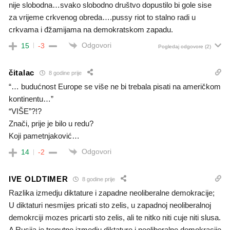
nije slobodna…svako slobodno društvo dopustilo bi gole sise
za vrijeme crkvenog obreda….pussy riot to stalno radi u
crkvama i đžamijama na demokratskom zapadu.
Odgovori
15
-3
Pogledaj odgovore
(2)
čitalac
8 godine prije
“… budućnost Europe se više ne bi trebala pisati na američkom
kontinentu…”
“VIŠE”?!?
Znači, prije je bilo u redu?
Koji pametnjaković…
Odgovori
14
-2
IVE OLDTIMER
8 godine prije
Razlika izmedju diktature i zapadne neoliberalne demokracije;
U diktaturi nesmijes pricati sto zelis, u zapadnoj neoliberalnoj
demokrciji mozes pricarti sto zelis, ali te nitko niti cuje niti slusa.
A Rusija je trenutno izmedju diktature i neoliberalne demokracije