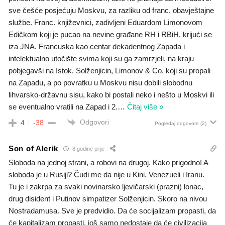
sve češće posjećuju Moskvu, za razliku od franc. obavještajne
službe. Franc. književnici, zadivljeni Eduardom Limonovom
Edičkom koji je pucao na nevine građane RH i RBiH, krijući se
iza JNA. Francuska kao centar dekadentnog Zapada i
intelektualno utočište svima koji su ga zamrzjeli, na kraju
pobjegavši na Istok. Solženjicin, Limonov & Co. koji su propali
na Zapadu, a po povratku u Moskvu nisu dobili slobodnu
lihvarsko-državnu sisu, kako bi postali neko i nešto u Moskvi ili
se eventualno vratili na Zapad i 2.
…
Čitaj više »
Odgovori
4
-38
Pogledaj odgovore
(2)
Son of Alerik
8 godine prije
Sloboda na jednoj strani, a robovi na drugoj. Kako prigodno! A
sloboda je u Rusiji? Čudi me da nije u Kini. Venezueli i Iranu.
Tu je i zakrpa za svaki novinarsko ljevičarski (prazni) lonac,
drug disident i Putinov simpatizer Solženjicin. Skoro na nivou
Nostradamusa. Sve je predvidio. Da će socijalizam propasti, da
će kapitalizam propasti, još samo nedostaje da će civilizacija