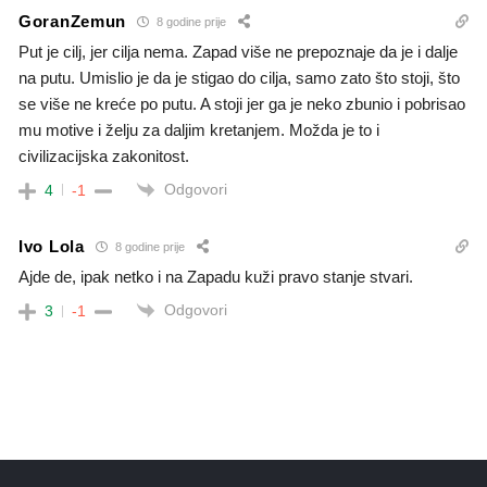
GoranZemun
8 godine prije
Put je cilj, jer cilja nema. Zapad više ne prepoznaje da je i dalje
na putu. Umislio je da je stigao do cilja, samo zato što stoji, što
se više ne kreće po putu. A stoji jer ga je neko zbunio i pobrisao
mu motive i želju za daljim kretanjem. Možda je to i
civilizacijska zakonitost.
Odgovori
4
-1
Ivo Lola
8 godine prije
Ajde de, ipak netko i na Zapadu kuži pravo stanje stvari.
Odgovori
3
-1