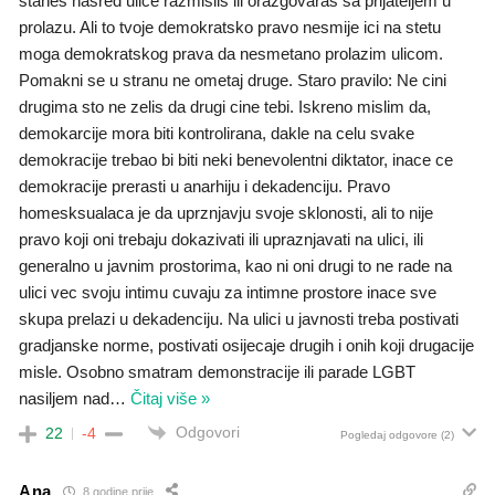
stanes nasred ulice razmislis ili orazgovaras sa prijateljem u
prolazu. Ali to tvoje demokratsko pravo nesmije ici na stetu
moga demokratskog prava da nesmetano prolazim ulicom.
Pomakni se u stranu ne ometaj druge. Staro pravilo: Ne cini
drugima sto ne zelis da drugi cine tebi. Iskreno mislim da,
demokarcije mora biti kontrolirana, dakle na celu svake
demokracije trebao bi biti neki benevolentni diktator, inace ce
demokracije prerasti u anarhiju i dekadenciju. Pravo
homesksualaca je da uprznjavju svoje sklonosti, ali to nije
pravo koji oni trebaju dokazivati ili upraznjavati na ulici, ili
generalno u javnim prostorima, kao ni oni drugi to ne rade na
ulici vec svoju intimu cuvaju za intimne prostore inace sve
skupa prelazi u dekadenciju. Na ulici u javnosti treba postivati
gradjanske norme, postivati osijecaje drugih i onih koji drugacije
misle. Osobno smatram demonstracije ili parade LGBT
nasiljem nad
…
Čitaj više »
Odgovori
22
-4
Pogledaj odgovore
(2)
Ana
8 godine prije