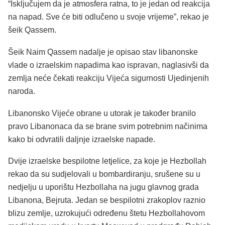
“Isključujem da je atmosfera ratna, to je jedan od reakcija
na napad. Sve će biti odlučeno u svoje vrijeme”, rekao je
šeik Qassem.
Šeik Naim Qassem nadalje je opisao stav libanonske
vlade o izraelskim napadima kao ispravan, naglasivši da
zemlja neće čekati reakciju Vijeća sigurnosti Ujedinjenih
naroda.
Libanonsko Vijeće obrane u utorak je također branilo
pravo Libanonaca da se brane svim potrebnim načinima
kako bi odvratili daljnje izraelske napade.
Dvije izraelske bespilotne letjelice, za koje je Hezbollah
rekao da su sudjelovali u bombardiranju, srušene su u
nedjelju u uporištu Hezbollaha na jugu glavnog grada
Libanona, Bejruta. Jedan se bespilotni zrakoplov raznio
blizu zemlje, uzrokujući određenu štetu Hezbollahovom