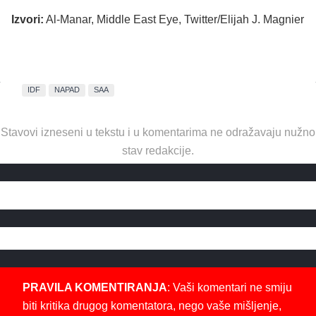
Izvori:
Al-Manar, Middle East Eye, Twitter/Elijah J. Magnier
IDF
NAPAD
SAA
Stavovi izneseni u tekstu i u komentarima ne odražavaju nužno
stav redakcije.
PRAVILA KOMENTIRANJA
: Vaši komentari ne smiju
biti kritika drugog komentatora, nego vaše mišljenje,