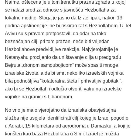
Naime, oštećena je u tom trenutku prazna zgrada u kojoj
se nalazi ured za odnose s javnošću Hezbollaha za
lokalne medije. Stoga je jasno da Izrael ipak, nakon 13
godina apstinencije, ne bi riskirao rat s Hezbollahom. U Tel
Avivu su s pravom pretpostavili da odar na tako
beznačajan cilj, pri tom prazan, neće biti vrijedan
Hezbollahove predvidljive reakcije. Najvjerojatnije je
Netanyahu procijenio da uništavanje cilja u predgrađu
Bejruta „dronom samoubojicom“ može spasiti mnoge
izraelske živote, a da bi smrt nekoliko izraelskih vojnika
bila podnošljiva “kolateralna šteta i prihvatljiv gubitak “,
ako bi se Hezbollah i odlučio otvoriti vatru na izraelske
vojnike na granici s Libanonom.
No vrlo je malo vjerojatno da izraelska obavještajna
služba nije uspjela identificirati cilj kojeg je Izrael pogodio
u Aqrabi, 15 kilometara od aerodroma u Damasku, a koji je
korišten kao baza Hezbollaha u Siriji. Izrael je možda