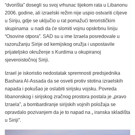
“dvorišta” dosegli su svoj vrhunac tijekom rata u Libanonu
2006. godine, ali izraelski režim nije uspio ostvariti ciljeve
u Siriju, gdje se uključio u rat pomažući terorističkim
skupinama u nadi da će slomiti vojnu opskrbnu liniju
“Osovine otpora”. SAD su u ime Izraela posredovale u
razoružanju Sirije od kemijskog oružja i uspostavile
prijateljsko okruženje s Kurdima u okupiranoj
sjeveroistočnoj Siriji.
Izrael je iskoristio nedostatak spremnosti predsjednika
Bashara Al-Assada da se osveti protiv stotina izraelskih
napada i pokušao je oslabiti sirijsku vojsku. Povreda
libanonskog i sirijskog zračnog prostora postala je „pravo
Izraela”, a bombardiranje sirijskih vojnih položaja se
opravdalo pozivanjem da je to napad na „ iranska skladišta
u Siriji”.