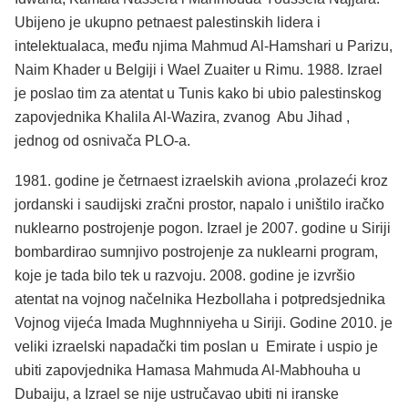
Ubijeno je ukupno petnaest palestinskih lidera i
intelektualaca, među njima Mahmud Al-Hamshari u Parizu,
Naim Khader u Belgiji i Wael Zuaiter u Rimu. 1988. Izrael
je poslao tim za atentat u Tunis kako bi ubio palestinskog
zapovjednika Khalila Al-Wazira, zvanog Abu Jihad ,
jednog od osnivača PLO-a.
1981. godine je četrnaest izraelskih aviona ,prolazeći kroz
jordanski i saudijski zračni prostor, napalo i uništilo iračko
nuklearno postrojenje pogon. Izrael je 2007. godine u Siriji
bombardirao sumnjivo postrojenje za nuklearni program,
koje je tada bilo tek u razvoju. 2008. godine je izvršio
atentat na vojnog načelnika Hezbollaha i potpredsjednika
Vojnog vijeća Imada Mughnniyeha u Siriji. Godine 2010. je
veliki izraelski napadački tim poslan u Emirate i uspio je
ubiti zapovjednika Hamasa Mahmuda Al-Mabhouha u
Dubaiju, a Izrael se nije ustručavao ubiti ni iranske