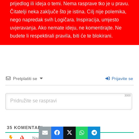
prijedlog ili ideja o temi. Nema rasprave tko je u pravu.
Čitatelji neka zaključe što je istina. Cilj nije polemika,
nego napredak svih Logičara. Inspiracija, umjesto
uvjeravanja. Ako nemate ideju, ne komentirajte. Ne
budete li respektirali pravila, biti će te blokirani.
Pretplatiti se
Prijavite se
3000
35
KOMENTARI
Najstariji