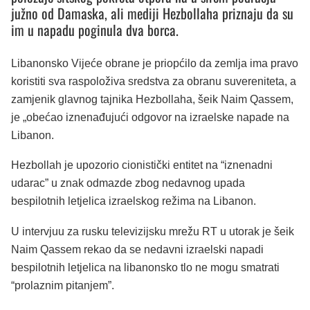
južno od Damaska, ali mediji Hezbollaha priznaju da su
im u napadu poginula dva borca.
Libanonsko Vijeće obrane je priopćilo da zemlja ima pravo
koristiti sva raspoloživa sredstva za obranu suvereniteta, a
zamjenik glavnog tajnika Hezbollaha, šeik Naim Qassem,
je „obećao iznenađujući odgovor na izraelske napade na
Libanon.
Hezbollah je upozorio cionistički entitet na “iznenadni
udarac” u znak odmazde zbog nedavnog upada
bespilotnih letjelica izraelskog režima na Libanon.
U intervjuu za rusku televizijsku mrežu RT u utorak je šeik
Naim Qassem rekao da se nedavni izraelski napadi
bespilotnih letjelica na libanonsko tlo ne mogu smatrati
“prolaznim pitanjem”.