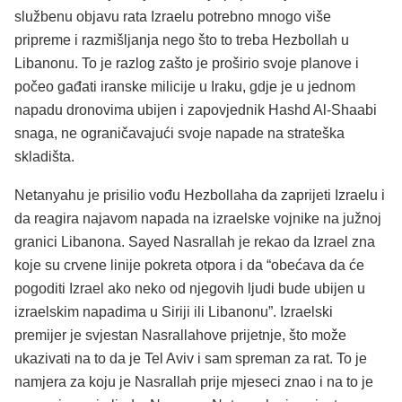
službenu objavu rata Izraelu potrebno mnogo više
pripreme i razmišljanja nego što to treba Hezbollah u
Libanonu. To je razlog zašto je proširio svoje planove i
počeo gađati iranske milicije u Iraku, gdje je u jednom
napadu dronovima ubijen i zapovjednik Hashd Al-Shaabi
snaga, ne ograničavajući svoje napade na strateška
skladišta.
Netanyahu je prisilio vođu Hezbollaha da zaprijeti Izraelu i
da reagira najavom napada na izraelske vojnike na južnoj
granici Libanona. Sayed Nasrallah je rekao da Izrael zna
koje su crvene linije pokreta otpora i da “obećava da će
pogoditi Izrael ako neko od njegovih ljudi bude ubijen u
izraelskim napadima u Siriji ili Libanonu”. Izraelski
premijer je svjestan Nasrallahove prijetnje, što može
ukazivati na to da je Tel Aviv i sam spreman za rat. To je
namjera za koju je Nasrallah prije mjeseci znao i na to je