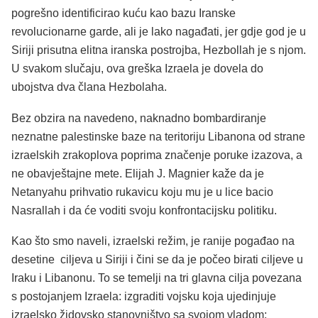
pogrešno identificirao kuću kao bazu Iranske
revolucionarne garde, ali je lako nagađati, jer gdje god je u
Siriji prisutna elitna iranska postrojba, Hezbollah je s njom.
U svakom slučaju, ova greška Izraela je dovela do
ubojstva dva člana Hezbolaha.
Bez obzira na navedeno, naknadno bombardiranje
neznatne palestinske baze na teritoriju Libanona od strane
izraelskih zrakoplova poprima značenje poruke izazova, a
ne obavještajne mete. Elijah J. Magnier kaže da je
Netanyahu prihvatio rukavicu koju mu je u lice bacio
Nasrallah i da će voditi svoju konfrontacijsku politiku.
Kao što smo naveli, izraelski režim, je ranije pogađao na
desetine ciljeva u Siriji i čini se da je počeo birati ciljeve u
Iraku i Libanonu. To se temelji na tri glavna cilja povezana
s postojanjem Izraela: izgraditi vojsku koja ujedinjuje
izraelsko židovsko stanovništvo sa svojom vladom;