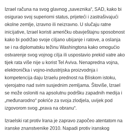
Izrael računa na svog glavnog „saveznika“, SAD, kako bi
osigurao svoj superiorni status, prijeteći i zastrašivajući
okolne zemlje, izravno ili neizravno. U slučaju ratne
inicijative, Izrael koristi američku obavještajnu sposobnost
kako bi podržao svoje ciljano ubijanje i ratove, a oslanja
se i na diplomatsku težinu Washingtona kako omogućio
ostvarenje svog vojnog cilja ili uspostavio prekid vatre ako
tijek rata više nije u korist Tel Aviva. Nenapredna vojna,
elektronička i vojno-industrijska proizvodnja i
kompetencija daju Izraelu prednost na Bliskom istoku,
vjerojatno nad svim susjednim zemljama. Štoviše, Izrael
se može osloniti na apsolutnu podršku zapadnih medija i
„međunarodno“ pokriće za svoja zlodjela, uvijek pod
izgovorom svog „prava na obranu“.
Izraelski rat protiv Irana je zapravo započeo atentatom na
iranske znanstvenike 2010. Napadi protiv iranskog