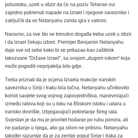
poluotoku, uzeti u obzir da će na poziv Teheran svi
zajedno pokrenuti napade na Izrael i njegove saveznike i
zaključiti da se Netanyahu zaista igra s vatrom.
Naravno, za sve što se trenutno događa treba uzeti u obzir
i da Izrael čekaju izbori. Premijer Benjamin Netanyahu
daje sve od sebe kako bi se prikazao kao zaštitnik
takozvane “Države Izrael”, sa svojom „dugom rukom“ koja
može pogoditi neprijatelja bilo gdje.
Treba priznati da je ocjena Izraela reakcije iranskih
saveznika u Siriji i Iraku bila točna. Netanyahu učinkovito
koristi savjete svog vojnog zapovjedništva, manevrirajući
između ratova koji su u toku na Bliskom istoku i udara u
iransko dvorište, izbjegavajući pokretanje šireg rata.
Svjestan je da mu je prioritet hodanje po rubu ponora, ali
ne padanje u njega, ako ga silom ne pritisnu. Netanyahu
također razumije da je za zemlje poput Sirije i Iraka za