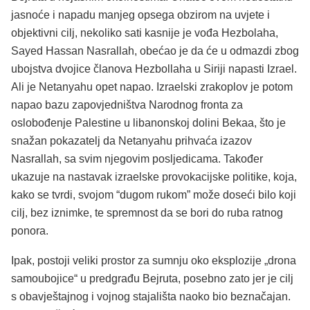
jasnoće i napadu manjeg opsega obzirom na uvjete i
objektivni cilj, nekoliko sati kasnije je vođa Hezbolaha,
Sayed Hassan Nasrallah, obećao je da će u odmazdi zbog
ubojstva dvojice članova Hezbollaha u Siriji napasti Izrael.
Ali je Netanyahu opet napao. Izraelski zrakoplov je potom
napao bazu zapovjedništva Narodnog fronta za
oslobođenje Palestine u libanonskoj dolini Bekaa, što je
snažan pokazatelj da Netanyahu prihvaća izazov
Nasrallah, sa svim njegovim posljedicama. Također
ukazuje na nastavak izraelske provokacijske politike, koja,
kako se tvrdi, svojom “dugom rukom” može doseći bilo koji
cilj, bez iznimke, te spremnost da se bori do ruba ratnog
ponora.
Ipak, postoji veliki prostor za sumnju oko eksplozije „drona
samoubojice“ u predgrađu Bejruta, posebno zato jer je cilj
s obavještajnog i vojnog stajališta naoko bio beznačajan.