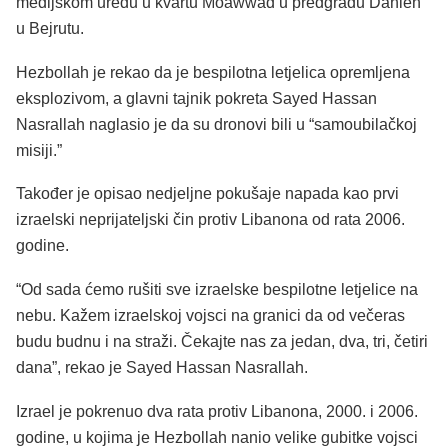
medijskom uredu u kvartu Moawwad u predgrađu Dahieh
u Bejrutu.
Hezbollah je rekao da je bespilotna letjelica opremljena
eksplozivom, a glavni tajnik pokreta Sayed Hassan
Nasrallah naglasio je da su dronovi bili u “samoubilačkoj
misiji.”
Također je opisao nedjeljne pokušaje napada kao prvi
izraelski neprijateljski čin protiv Libanona od rata 2006.
godine.
“Od sada ćemo rušiti sve izraelske bespilotne letjelice na
nebu. Kažem izraelskoj vojsci na granici da od večeras
budu budnu i na straži. Čekajte nas za jedan, dva, tri, četiri
dana”, rekao je Sayed Hassan Nasrallah.
Izrael je pokrenuo dva rata protiv Libanona, 2000. i 2006.
godine, u kojima je Hezbollah nanio velike gubitke vojsci