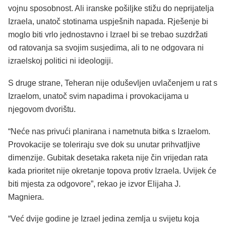
vojnu sposobnost. Ali iranske pošiljke stižu do neprijatelja
Izraela, unatoč stotinama uspješnih napada. Rješenje bi
moglo biti vrlo jednostavno i Izrael bi se trebao suzdržati
od ratovanja sa svojim susjedima, ali to ne odgovara ni
izraelskoj politici ni ideologiji.
S druge strane, Teheran nije oduševljen uvlačenjem u rat s
Izraelom, unatoč svim napadima i provokacijama u
njegovom dvorištu.
“Neće nas privući planirana i nametnuta bitka s Izraelom.
Provokacije se toleriraju sve dok su unutar prihvatljive
dimenzije. Gubitak desetaka raketa nije čin vrijedan rata
kada prioritet nije okretanje topova protiv Izraela. Uvijek će
biti mjesta za odgovore”, rekao je izvor Elijaha J.
Magniera.
“Već dvije godine je Izrael jedina zemlja u svijetu koja