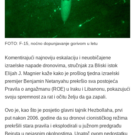
FOTO: F-15, noćno dopunjavanje gorivom u letu
Komentirajući najnoviju eskalaciju i neuobičajene
izraelske napade dronovima, stručnjak za Bliski istok
Elijah J. Magnier kaže kako je prošlog tjedna izraelski
premijer Benjamin Netanyahu prekršio sva postojeća
Pravila o angažmanu (ROE) u Iraku i Libanonu, pokazujući
svoju spremnost za rat i očitu želju da ga zapali.
Ovo je, kao što je posjetio glavni tajnik Hezbollaha, prvi
put nakon 2006. godine da su dronovi cionističkog režima
prekršili stara pravila i eksplodirali u južnom predgrađu
Bejruta u nejasnim okolnostima. Unatoč ovom nedostatku