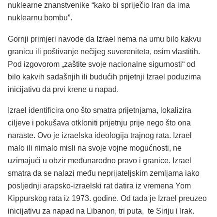
nuklearne znanstvenike “kako bi spriječio Iran da ima
nuklearnu bombu”.
Gornji primjeri navode da Izrael nema na umu bilo kakvu
granicu ili poštivanje nečijeg suvereniteta, osim vlastitih.
Pod izgovorom „zaštite svoje nacionalne sigurnosti“ od
bilo kakvih sadašnjih ili budućih prijetnji Izrael poduzima
inicijativu da prvi krene u napad.
Izrael identificira ono što smatra prijetnjama, lokalizira
ciljeve i pokušava otkloniti prijetnju prije nego što ona
naraste. Ovo je izraelska ideologija trajnog rata. Izrael
malo ili nimalo misli na svoje vojne mogućnosti, ne
uzimajući u obzir međunarodno pravo i granice. Izrael
smatra da se nalazi među neprijateljskim zemljama iako
posljednji arapsko-izraelski rat datira iz vremena Yom
Kippurskog rata iz 1973. godine. Od tada je Izrael preuzeo
inicijativu za napad na Libanon, tri puta, te Siriju i Irak.