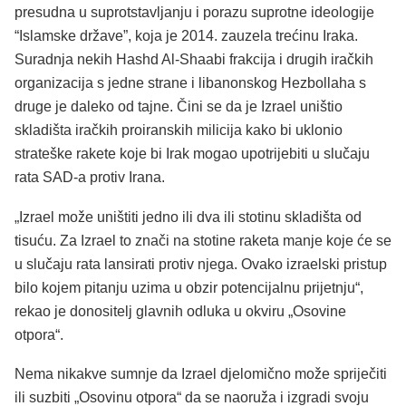
presudna u suprotstavljanju i porazu suprotne ideologije
“Islamske države”, koja je 2014. zauzela trećinu Iraka.
Suradnja nekih Hashd Al-Shaabi frakcija i drugih iračkih
organizacija s jedne strane i libanonskog Hezbollaha s
druge je daleko od tajne. Čini se da je Izrael uništio
skladišta iračkih proiranskih milicija kako bi uklonio
strateške rakete koje bi Irak mogao upotrijebiti u slučaju
rata SAD-a protiv Irana.
„Izrael može uništiti jedno ili dva ili stotinu skladišta od
tisuću. Za Izrael to znači na stotine raketa manje koje će se
u slučaju rata lansirati protiv njega. Ovako izraelski pristup
bilo kojem pitanju uzima u obzir potencijalnu prijetnju“,
rekao je donositelj glavnih odluka u okviru „Osovine
otpora“.
Nema nikakve sumnje da Izrael djelomično može spriječiti
ili suzbiti „Osovinu otpora“ da se naoruža i izgradi svoju