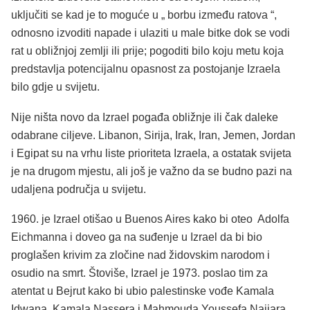
uključiti se kad je to moguće u „ borbu između ratova “,
odnosno izvoditi napade i ulaziti u male bitke dok se vodi
rat u obližnjoj zemlji ili prije; pogoditi bilo koju metu koja
predstavlja potencijalnu opasnost za postojanje Izraela
bilo gdje u svijetu.
Nije ništa novo da Izrael pogađa obližnje ili čak daleke
odabrane ciljeve. Libanon, Sirija, Irak, Iran, Jemen, Jordan
i Egipat su na vrhu liste prioriteta Izraela, a ostatak svijeta
je na drugom mjestu, ali još je važno da se budno pazi na
udaljena područja u svijetu.
1960. je Izrael otišao u Buenos Aires kako bi oteo Adolfa
Eichmanna i doveo ga na suđenje u Izrael da bi bio
proglašen krivim za zločine nad židovskim narodom i
osudio na smrt. Štoviše, Izrael je 1973. poslao tim za
atentat u Bejrut kako bi ubio palestinske vođe Kamala
Idwana, Kamala Nassera i Mahmouda Youssefa Najjara.