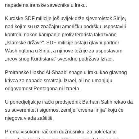
napade na iranske saveznike u Iraku.
Kurdske SDF milicije još uvijek drže sjeveroistok Sirije,
nad kojim su uz značajnu američku podršku uspostavili
kontrolu nakon kampanje protiv terorista takozvane
„Islamske države“. SDF milicije ostaju glavni partner
Washingtona u Siriju, a njihove težnje za uspostavom
„neovisnog Kurdistana“ svesrdno podržava Izrael.
Proiranske Hashd Al-Shaabi snage u Iraku kao glavnog
krivca za napade smatraju Izrael, ali ne umanjuju
odgovornost Pentagona ni Izraela.
U ponedjeljak je irački predsjednik Barham Salih rekao da
su suverenitet i sigurnost zemlje “crvena linija” koju će
njegova vlada zaštititi.
Prema visokom iračkom dužnosniku, za pokretanje