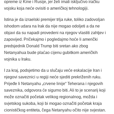
opreme iz Kine i Rusije, jer želi imati isključivo iračku
vojsku koja neće ovisiti o američkoj tehnologiji.
Istina je da izraelski premijer trlja ruke, toliko zadovoljan
ishodom udara na Irak da nije mogao odoljeti a da ne
objavi da su napadi provedeni na njegov vlastiti zahtjev i
zapovijed. Pričekajmo i pogledajmo hoće li američki
predsjednik Donald Trump biti sretan ako zbog
Netanyahua bude plaćao cijenu gubitkom američkih
vojnika u Iraku.
I za kraj, podsjetimo da u slučaju veće eskalacije Iran i
njegovi saveznici u regiji neće sjediti prekriženih ruku.
Prijeđe li Netanyahu „crvene linije“ Teherana i njegovih
saveznika, odgovora će sigurno biti. Ali to je scenarij koji
može označiti početak velikog regionalnog, možda i
svjetskog sukoba, koji bi mogao označiti početak kraja
cionističkog entiteta, čega Netanyahu očito nije svjestan.