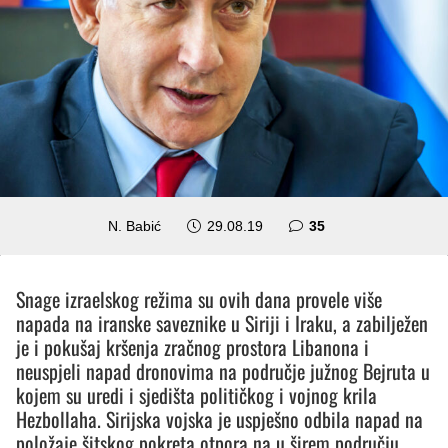
komentara
N. Babić
29.08.19
35
Snage izraelskog režima su ovih dana provele više
napada na iranske saveznike u Siriji i Iraku, a zabilježen
je i pokušaj kršenja zračnog prostora Libanona i
neuspjeli napad dronovima na područje južnog Bejruta u
kojem su uredi i sjedišta političkog i vojnog krila
Hezbollaha. Sirijska vojska je uspješno odbila napad na
položaje šitskog pokreta otpora na u širem području