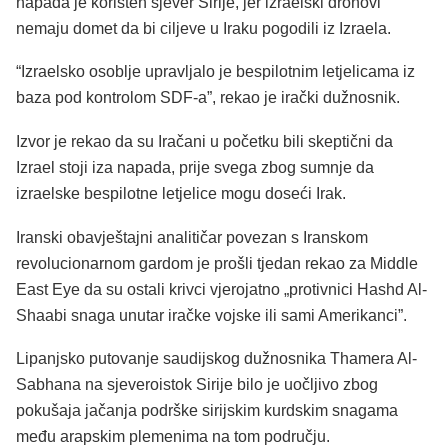
napada je korišten sjever Sirije, jer izraelski dronovi
nemaju domet da bi ciljeve u Iraku pogodili iz Izraela.
“Izraelsko osoblje upravljalo je bespilotnim letjelicama iz
baza pod kontrolom SDF-a”, rekao je irački dužnosnik.
Izvor je rekao da su Iračani u početku bili skeptični da
Izrael stoji iza napada, prije svega zbog sumnje da
izraelske bespilotne letjelice mogu doseći Irak.
Iranski obavještajni analitičar povezan s Iranskom
revolucionarnom gardom je prošli tjedan rekao za Middle
East Eye da su ostali krivci vjerojatno „protivnici Hashd Al-
Shaabi snaga unutar iračke vojske ili sami Amerikanci”.
Lipanjsko putovanje saudijskog dužnosnika Thamera Al-
Sabhana na sjeveroistok Sirije bilo je uočljivo zbog
pokušaja jačanja podrške sirijskim kurdskim snagama
među arapskim plemenima na tom području.