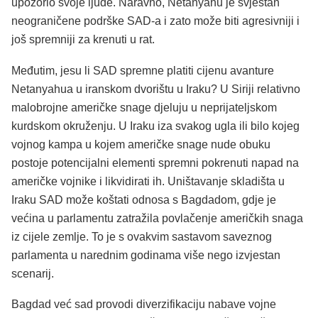
upozorio svoje ljude. Naravno, Netanyahu je svjestan
neograničene podrške SAD-a i zato može biti agresivniji i
još spremniji za krenuti u rat.
Međutim, jesu li SAD spremne platiti cijenu avanture
Netanyahua u iranskom dvorištu u Iraku? U Siriji relativno
malobrojne američke snage djeluju u neprijateljskom
kurdskom okruženju. U Iraku iza svakog ugla ili bilo kojeg
vojnog kampa u kojem američke snage nude obuku
postoje potencijalni elementi spremni pokrenuti napad na
američke vojnike i likvidirati ih. Uništavanje skladišta u
Iraku SAD može koštati odnosa s Bagdadom, gdje je
većina u parlamentu zatražila povlačenje američkih snaga
iz cijele zemlje. To je s ovakvim sastavom saveznog
parlamenta u narednim godinama više nego izvjestan
scenarij.
Bagdad već sad provodi diverzifikaciju nabave vojne