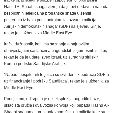
iračke obavještajne službe i zapovjednici proiranskih
Hashd Al-Shaabi snaga vjeruju da je pet nedavnih napada
bespilotnih letjelica na proiranske snage u zemlji
pokrenuto iz baza pod kontrolom takozvanih milicija
„Sirijskih demokratskih snaga“ (SDF) na sjeveru Sirije,
rekao je službenik za Middle East Eye.
Irački dužnosnik, koji ima saznanja o najnovijim
obavještajnim sastancima bagdadskih sigurnosnih službi,
rekao je da je udare izveo Izrael, uz suradnju sirijskih
Kurda i podršku Saudijske Arabije.
“Napadi bespilotnih letjelica su izvedeni iz područja SDF-a
uz financiranje i podršku Saudijaca”, rekao je službenik, za
Middle East Eye.
Podsjetimo, od srpnja je niz eksplozija pogodilo baze,
skladišta oružja i dva vozila konvoja koji pripada Hashd Al-
Shaabi snagama, grupi uglavnom šiitskih milicija koje su