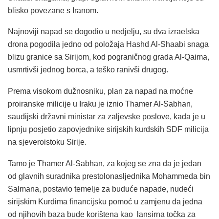
blisko povezane s Iranom.
Najnoviji napad se dogodio u nedjelju, su dva izraelska
drona pogodila jedno od položaja Hashd Al-Shaabi snaga
blizu granice sa Sirijom, kod pograničnog grada Al-Qaima,
usmrtivši jednog borca, a teško ranivši drugog.
Prema visokom dužnosniku, plan za napad na moćne
proiranske milicije u Iraku je iznio Thamer Al-Sabhan,
saudijski državni ministar za zaljevske poslove, kada je u
lipnju posjetio zapovjednike sirijskih kurdskih SDF milicija
na sjeveroistoku Sirije.
Tamo je Thamer Al-Sabhan, za kojeg se zna da je jedan
od glavnih suradnika prestolonasljednika Mohammeda bin
Salmana, postavio temelje za buduće napade, nudeći
sirijskim Kurdima financijsku pomoć u zamjenu da jedna
od njihovih baza bude korištena kao lansirna točka za