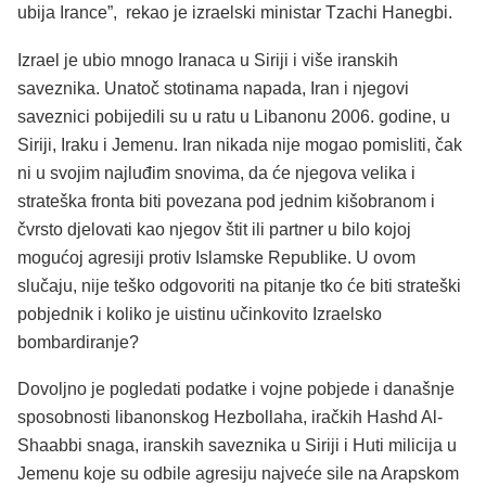
ubija Irance”, rekao je izraelski ministar Tzachi Hanegbi.
Izrael je ubio mnogo Iranaca u Siriji i više iranskih
saveznika. Unatoč stotinama napada, Iran i njegovi
saveznici pobijedili su u ratu u Libanonu 2006. godine, u
Siriji, Iraku i Jemenu. Iran nikada nije mogao pomisliti, čak
ni u svojim najluđim snovima, da će njegova velika i
strateška fronta biti povezana pod jednim kišobranom i
čvrsto djelovati kao njegov štit ili partner u bilo kojoj
mogućoj agresiji protiv Islamske Republike. U ovom
slučaju, nije teško odgovoriti na pitanje tko će biti strateški
pobjednik i koliko je uistinu učinkovito Izraelsko
bombardiranje?
Dovoljno je pogledati podatke i vojne pobjede i današnje
sposobnosti libanonskog Hezbollaha, iračkih Hashd Al-
Shaabbi snaga, iranskih saveznika u Siriji i Huti milicija u
Jemenu koje su odbile agresiju najveće sile na Arapskom