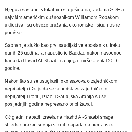
Njegovi sastanci s lokalnim starješinama, vođama SDF-a i
najvišim američkim dužnosnikom Williamom Robakom
uključivali su obveze pružanja ekonomske i sigurnosne
podrške.
Sabhan je služio kao prvi saudijski veleposlanik u Iraku
punih 25 godina, a napustio je Bagdad nakon navodnog
Irana da Hashd Al-Shaabi na njega izvrše atentat 2016.
godine.
Nakon što su se usuglasili oko stavova o zajedničkom
neprijatelju i želje da se suprotstave zajedničkom
neprijatelju Iranu, Izrael i Saudijska Arabija su se
posljednjih godina neprestano približavali.
Očigledni napadi Izraela na Hashd Al-Shaabi snage
slijede obrazac širenja sličnih napada na proiranske