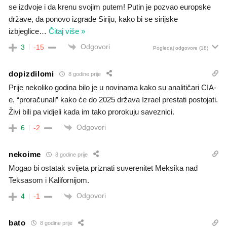
se izdvoje i da krenu svojim putem! Putin je pozvao europske
države, da ponovo izgrade Siriju, kako bi se sirijske
izbjeglice
…
Čitaj više »
Odgovori
3
-15
Pogledaj odgovore
(18)
dopizdilomi
8 godine prije
Prije nekoliko godina bilo je u novinama kako su analitičari CIA-
e, “proračunali” kako će do 2025 država Izrael prestati postojati.
Živi bili pa vidjeli kada im tako prorokuju saveznici.
Odgovori
6
-2
nekoime
8 godine prije
Mogao bi ostatak svijeta priznati suverenitet Meksika nad
Teksasom i Kalifornijom.
Odgovori
4
-1
bato
8 godine prije