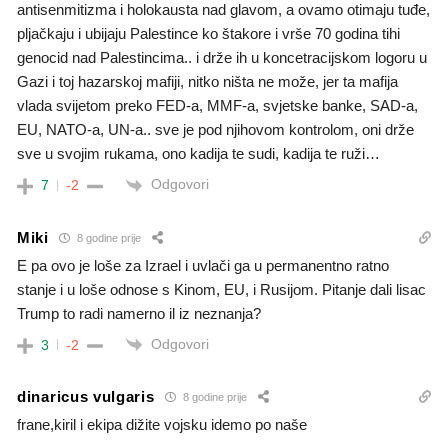
antisenmitizma i holokausta nad glavom, a ovamo otimaju tuđe,
pljačkaju i ubijaju Palestince ko štakore i vrše 70 godina tihi
genocid nad Palestincima.. i drže ih u koncetracijskom logoru u
Gazi i toj hazarskoj mafiji, nitko ništa ne može, jer ta mafija
vlada svijetom preko FED-a, MMF-a, svjetske banke, SAD-a,
EU, NATO-a, UN-a.. sve je pod njihovom kontrolom, oni drže
sve u svojim rukama, ono kadija te sudi, kadija te ruži…
Odgovori
7
-2
Miki
8 godine prije
E pa ovo je loše za Izrael i uvlači ga u permanentno ratno
stanje i u loše odnose s Kinom, EU, i Rusijom. Pitanje dali lisac
Trump to radi namerno il iz neznanja?
Odgovori
3
-2
dinaricus vulgaris
8 godine prije
frane,kiril i ekipa dižite vojsku idemo po naše