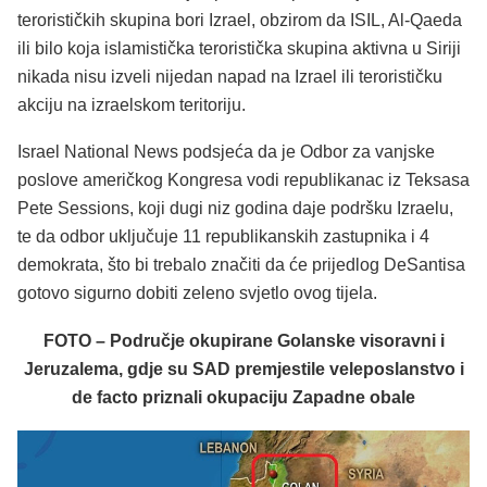
terorističkih skupina bori Izrael, obzirom da ISIL, Al-Qaeda
ili bilo koja islamistička teroristička skupina aktivna u Siriji
nikada nisu izveli nijedan napad na Izrael ili terorističku
akciju na izraelskom teritoriju.
Israel National News podsjeća da je Odbor za vanjske
poslove američkog Kongresa vodi republikanac iz Teksasa
Pete Sessions, koji dugi niz godina daje podršku Izraelu,
te da odbor uključuje 11 republikanskih zastupnika i 4
demokrata, što bi trebalo značiti da će prijedlog DeSantisa
gotovo sigurno dobiti zeleno svjetlo ovog tijela.
FOTO – Područje okupirane Golanske visoravni i
Jeruzalema, gdje su SAD premjestile veleposlanstvo i
de facto priznali okupaciju Zapadne obale