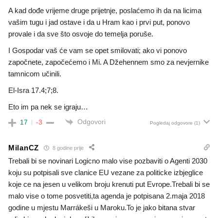
A kad dođe vrijeme druge prijetnje, poslaćemo ih da na licima
vašim tugu i jad ostave i da u Hram kao i prvi put, ponovo
provale i da sve što osvoje do temelja poruše.
I Gospodar vaš će vam se opet smilovati; ako vi ponovo
započnete, započećemo i Mi. A Džehennem smo za nevjernike
tamnicom učinili.
El-Isra 17.4;7;8.
Eto im pa nek se igraju…
Odgovori
17
-3
Pogledaj odgovore
(1)
MilanCZ
8 godine prije
Trebali bi se novinari Logicno malo vise pozbaviti o Agenti 2030
koju su potpisali sve clanice EU vezane za politicke izbjeglice
koje ce na jesen u velikom broju krenuti put Evrope.Trebali bi se
malo vise o tome posvetiti,ta agenda je potpisana 2.maja 2018
godine u mjestu Marrákeši u Maroku.To je jako bitana stvar