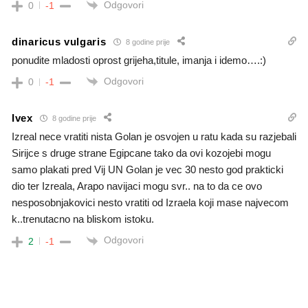
Odgovori
0
-1
dinaricus vulgaris
8 godine prije
ponudite mladosti oprost grijeha,titule, imanja i idemo….:)
Odgovori
0
-1
Ivex
8 godine prije
Izreal nece vratiti nista Golan je osvojen u ratu kada su razjebali
Sirijce s druge strane Egipcane tako da ovi kozojebi mogu
samo plakati pred Vij UN Golan je vec 30 nesto god prakticki
dio ter Izreala, Arapo navijaci mogu svr.. na to da ce ovo
nesposobnjakovici nesto vratiti od Izraela koji mase najvecom
k..trenutacno na bliskom istoku.
Odgovori
2
-1