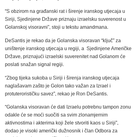
“S obzirom na građanski rat i širenje iranskog utjecaja u
Siriji, Sjedinjene Države priznaju izraelsku suverenost u
Golanskoj visoravni”, stoji u tekstu amandmana.
DeSantis je rekao da je Golanska visoravan “ključ” za
uništenje iranskog utjecaja u regiji, a Sjedinjene Američke
Države, priznajući izraelski suverenitet nad Golanom će
poslati snažan signal regiji.
“Zbog tijeka sukoba u Siriji i širenja iranskog utjecaja
naglašavam zašto je Golon tako važan za Izrael i
protuterorističku savez”, rekao je Ron DeSantis.
“Golanska visoravan će dati Izraelu potrebnu tampon zonu
odakle će se moći suočiti sa svim zlonamjernim
aktivnostima i akterima koji žele stvoriti kaos u Siriji”,
dodao je visoki američki dužnosnik i član Odbora za