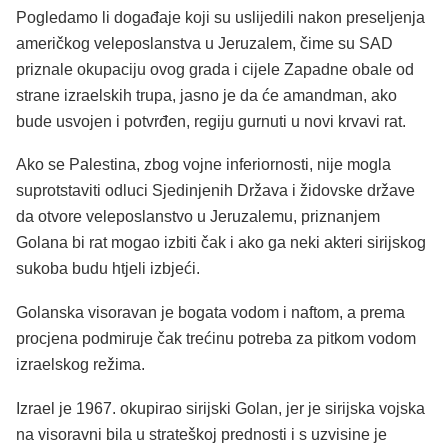
Pogledamo li događaje koji su uslijedili nakon preseljenja
američkog veleposlanstva u Jeruzalem, čime su SAD
priznale okupaciju ovog grada i cijele Zapadne obale od
strane izraelskih trupa, jasno je da će amandman, ako
bude usvojen i potvrđen, regiju gurnuti u novi krvavi rat.
Ako se Palestina, zbog vojne inferiornosti, nije mogla
suprotstaviti odluci Sjedinjenih Država i židovske države
da otvore veleposlanstvo u Jeruzalemu, priznanjem
Golana bi rat mogao izbiti čak i ako ga neki akteri sirijskog
sukoba budu htjeli izbjeći.
Golanska visoravan je bogata vodom i naftom, a prema
procjena podmiruje čak trećinu potreba za pitkom vodom
izraelskog režima.
Izrael je 1967. okupirao sirijski Golan, jer je sirijska vojska
na visoravni bila u strateškoj prednosti i s uzvisine je