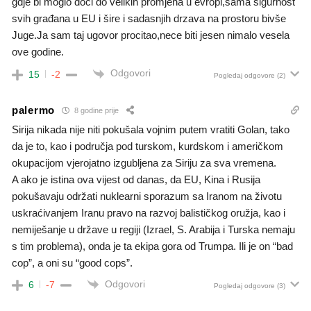
gdje bi moglo doci do velikih promjena u evropi,sama sigurnost
svih građana u EU i šire i sadasnjih drzava na prostoru bivše
Juge.Ja sam taj ugovor procitao,nece biti jesen nimalo vesela
ove godine.
Odgovori
15
-2
Pogledaj odgovore
(2)
palermo
8 godine prije
Sirija nikada nije niti pokušala vojnim putem vratiti Golan, tako
da je to, kao i područja pod turskom, kurdskom i američkom
okupacijom vjerojatno izgubljena za Siriju za sva vremena.
A ako je istina ova vijest od danas, da EU, Kina i Rusija
pokušavaju održati nuklearni sporazum sa Iranom na životu
uskraćivanjem Iranu pravo na razvoj balističkog oružja, kao i
nemiješanje u države u regiji (Izrael, S. Arabija i Turska nemaju
s tim problema), onda je ta ekipa gora od Trumpa. Ili je on “bad
cop”, a oni su “good cops”.
Odgovori
6
-7
Pogledaj odgovore
(3)