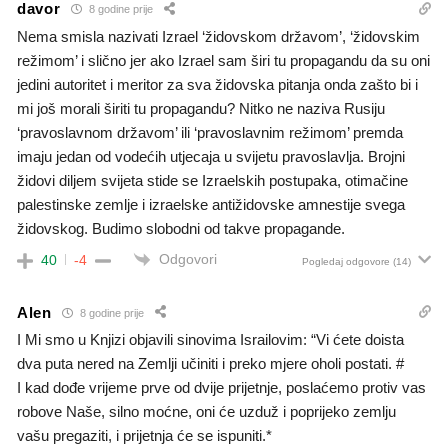
davor
8 godine prije
Nema smisla nazivati Izrael ‘židovskom državom’, ‘židovskim
režimom’ i slično jer ako Izrael sam širi tu propagandu da su oni
jedini autoritet i meritor za sva židovska pitanja onda zašto bi i
mi još morali širiti tu propagandu? Nitko ne naziva Rusiju
‘pravoslavnom državom’ ili ‘pravoslavnim režimom’ premda
imaju jedan od vodećih utjecaja u svijetu pravoslavlja. Brojni
židovi diljem svijeta stide se Izraelskih postupaka, otimačine
palestinske zemlje i izraelske antižidovske amnestije svega
židovskog. Budimo slobodni od takve propagande.
Odgovori
40
-4
Pogledaj odgovore
(14)
Alen
8 godine prije
I Mi smo u Knjizi objavili sinovima Israilovim: “Vi ćete doista
dva puta nered na Zemlji učiniti i preko mjere oholi postati. #
I kad dođe vrijeme prve od dvije prijetnje, poslaćemo protiv vas
robove Naše, silno moćne, oni će uzduž i poprijeko zemlju
vašu pregaziti, i prijetnja će se ispuniti.*