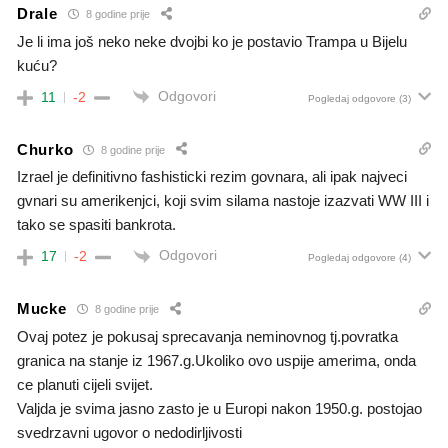
Drale
8 godine prije
Je li ima još neko neke dvojbi ko je postavio Trampa u Bijelu
kuću?
Odgovori
11
-2
Pogledaj odgovore
(3)
Churko
8 godine prije
Izrael je definitivno fashisticki rezim govnara, ali ipak najveci
gvnari su amerikenjci, koji svim silama nastoje izazvati WW III i
tako se spasiti bankrota.
Odgovori
17
-2
Pogledaj odgovore
(4)
Mucke
8 godine prije
Ovaj potez je pokusaj sprecavanja neminovnog tj.povratka
granica na stanje iz 1967.g.Ukoliko ovo uspije amerima, onda
ce planuti cijeli svijet.
Valjda je svima jasno zasto je u Europi nakon 1950.g. postojao
svedrzavni ugovor o nedodirljivosti