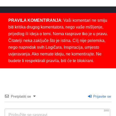
PRAVILA KOMENTIRANJA
: Vaši komentari ne smiju
biti kritika drugog komentatora, nego vaše mišljenje,
prijedlog ili ideja o temi. Nema rasprave tko je u pravu.
Čitatelji neka zaključe što je istina. Cilj nije polemika,
nego napredak svih Logičara. Inspiracija, umjesto
uvjeravanja. Ako nemate ideju, ne komentirajte. Ne
budete li respektirali pravila, biti će te blokirani.
Pretplatiti se
Prijavite se
3000