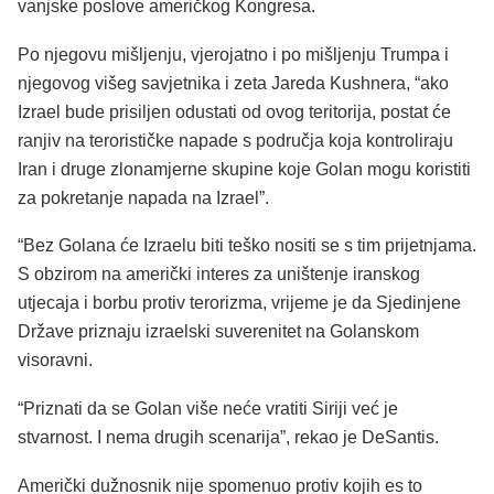
vanjske poslove američkog Kongresa.
Po njegovu mišljenju, vjerojatno i po mišljenju Trumpa i
njegovog višeg savjetnika i zeta Jareda Kushnera, “ako
Izrael bude prisiljen odustati od ovog teritorija, postat će
ranjiv na terorističke napade s područja koja kontroliraju
Iran i druge zlonamjerne skupine koje Golan mogu koristiti
za pokretanje napada na Izrael”.
“Bez Golana će Izraelu biti teško nositi se s tim prijetnjama.
S obzirom na američki interes za uništenje iranskog
utjecaja i borbu protiv terorizma, vrijeme je da Sjedinjene
Države priznaju izraelski suverenitet na Golanskom
visoravni.
“Priznati da se Golan više neće vratiti Siriji već je
stvarnost. I nema drugih scenarija”, rekao je DeSantis.
Američki dužnosnik nije spomenuo protiv kojih es to