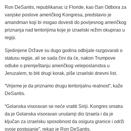
Ron DeSantis, republikanac iz Floride, kao član Odbora za
vanjske poslove američkog Kongresa, predstavio je
amandman koji bi mogao dovesti do povijesnog američkog
priznanja nad teritorijima koje je izraelski režim okupirao u
regiji.
Sjedinjene Države su dugo godina odbijale razgovarati o
statusu regije, ali se sada čini da će, nakon Trumpove
odluke o premještanju američkog veleposlanstva u
Jeruzalem, to biti drugi korak, piše izraelski dnevni list.
“Vrijeme je da priznamo drugu teritorijalnu realnost”, kaže
DeSantis.
“Golanska visoravan se neće vratiti Siriji. Kongres smatra
da je Golanska visoravan unutarnji dio Izraela i da je
ključan za izraelsku sposobnost da osigura granice i održi
svoje postojanje”, rekao je Ron DeSantis.