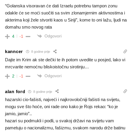
“Golanska visoravan će dati Izraelu potrebnu tampon zonu
odakle će se moći suočiti sa svim zlonamjernim aktivnostima i
akterima koji žele stvoriti kaos u Siriji”, kome to oni lažu, ljudi na
domahu smo novog rata
Odgovori
4
-1
kanncer
8 godine prije
Dajte im Krim ak ste dečki te ih potom uvedite u posjed, lako vi
mrcvarite nemoćnu bliskoistočnu sirotinju…
Odgovori
2
-1
alan ford
8 godine prije
hazarski cio-fašisti, najveći i najkrovoločniji fašisti na svijetu,
mogu sve što hoće, oni rade ono kako je Rojs rekao: “ko je
jamio, jamio”..
hazari su podmukli i podli, u svakoj državi na svijetu vam
pametuju o nacionalizmu, fašizmu, svakom narodu drže batinu