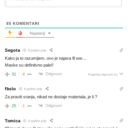
85
KOMENTARI
Najstariji
Segota
8 godine prije
Kako ja to razumijem, ovo je najava lll ww…
Maske su definitvno pale!!
Odgovori
31
-4
Pogledaj odgovore
(1)
fbslo
8 godine prije
Za praviti sranja, nikad ne dostaje materiala, je li ?
Odgovori
25
-1
Tomica
8 godine prije