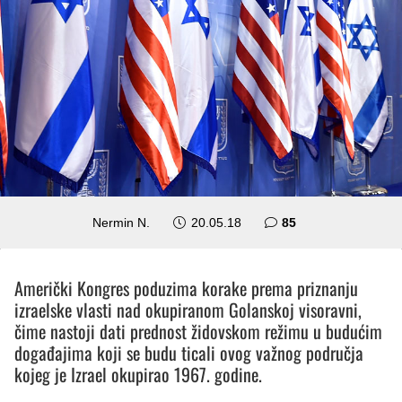
komentara
Nermin N.
20.05.18
85
Američki Kongres poduzima korake prema priznanju
izraelske vlasti nad okupiranom Golanskoj visoravni,
čime nastoji dati prednost židovskom režimu u budućim
događajima koji se budu ticali ovog važnog područja
kojeg je Izrael okupirao 1967. godine.