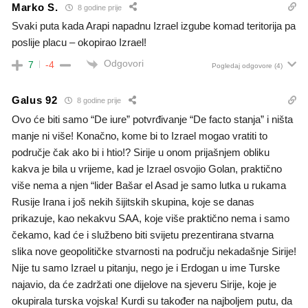
Marko S.
8 godine prije
Svaki puta kada Arapi napadnu Izrael izgube komad teritorija pa
poslije placu – okopirao Izrael!
Odgovori
7
-4
Pogledaj odgovore
(4)
Galus 92
8 godine prije
Ovo će biti samo “De iure” potvrđivanje “De facto stanja” i ništa
manje ni više! Konačno, kome bi to Izrael mogao vratiti to
područje čak ako bi i htio!? Sirije u onom prijašnjem obliku
kakva je bila u vrijeme, kad je Izrael osvojio Golan, praktično
više nema a njen “lider Bašar el Asad je samo lutka u rukama
Rusije Irana i još nekih šijitskih skupina, koje se danas
prikazuje, kao nekakvu SAA, koje više praktično nema i samo
čekamo, kad će i službeno biti svijetu prezentirana stvarna
slika nove geopolitičke stvarnosti na području nekadašnje Sirije!
Nije tu samo Izrael u pitanju, nego je i Erdogan u ime Turske
najavio, da će zadržati one dijelove na sjeveru Sirije, koje je
okupirala turska vojska! Kurdi su također na najboljem putu, da