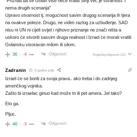
“Priznati da se Golan više neće vratiti Siriji već je stvarnost. I
nema drugih scenarija”
Upravo stvarnost tj. mogućnost savim drugog scenarija ih tjera
na ovakve poteze. Drugo, ne vidim razlog za uzbuđenje. SAD
nisu ni UN ni cijeli svijet i njihovo priznanje ne znači ništa a
uskoro će stvoriti sasvim druga realnost i Izrael će morati vratiti
Golansku visoravan milom ili silom.
Odgovori
36
-4
Pogledaj odgovore
(11)
Zadranin
8 godine prije
Izrael će se boriti za svoja prava.. ako treba i do zadnjeg
američkog vojnika.
Zašto bi izraelac ginuo kad može tri ili pet amera. Jel tako?
Eto ga.
Pljuc.
Odgovori
40
-3