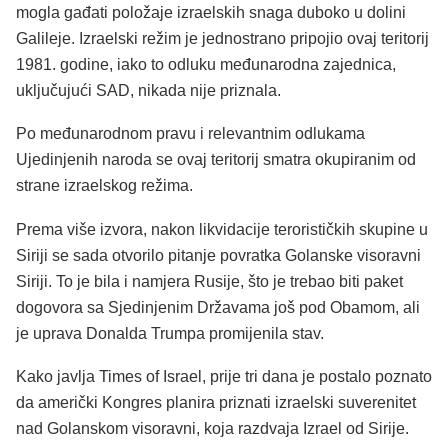
mogla gađati položaje izraelskih snaga duboko u dolini
Galileje. Izraelski režim je jednostrano pripojio ovaj teritorij
1981. godine, iako to odluku međunarodna zajednica,
uključujući SAD, nikada nije priznala.
Po međunarodnom pravu i relevantnim odlukama
Ujedinjenih naroda se ovaj teritorij smatra okupiranim od
strane izraelskog režima.
Prema više izvora, nakon likvidacije terorističkih skupine u
Siriji se sada otvorilo pitanje povratka Golanske visoravni
Siriji. To je bila i namjera Rusije, što je trebao biti paket
dogovora sa Sjedinjenim Državama još pod Obamom, ali
je uprava Donalda Trumpa promijenila stav.
Kako javlja Times of Israel, prije tri dana je postalo poznato
da američki Kongres planira priznati izraelski suverenitet
nad Golanskom visoravni, koja razdvaja Izrael od Sirije.