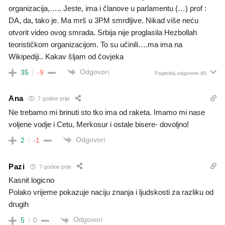
organizacija,….. Jeste, ima i članove u parlamentu (…) prof :
DA, da, tako je. Ma mrš u 3PM smrdljive. Nikad više neću
otvorit video ovog smrada. Srbija nije proglasila Hezbollah
teorističkom organizacijom. To su učinili….ma ima na
Wikipediji.. Kakav šljam od čovjeka
Odgovori
35
-9
Pogledaj odgovore
(6)
Ana
7 godine prije
Ne trebamo mi brinuti sto tko ima od raketa. Imamo mi nase
voljene vodje i Cetu, Merkosur i ostale bisere- dovoljno!
Odgovori
2
-1
Pazi
7 godine prije
Kasnit logicno
Polako vrijeme pokazuje naciju znanja i ljudskosti za razliku od
drugih
Odgovori
5
0