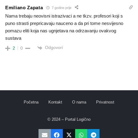
Emiliano Zapata
7 godine prije
Nama trebaju neovisni istrazivaci a ne tkzv. profesori koji s
puno strasti prepricavaju nauceno a da pri tome nesvijesno
pomazu eliti koja nas ugnjetava na odrzavanju ovakvog
sustava
Odgovori
2
0
Početna
Kontakt
O nama
Privatnost
© 2024 – Portal Logično