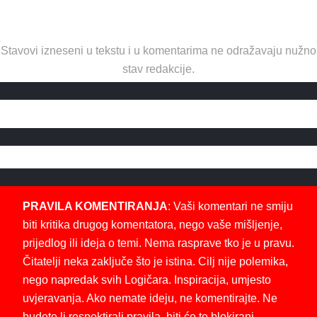
Stavovi izneseni u tekstu i u komentarima ne odražavaju nužno
stav redakcije.
PRAVILA KOMENTIRANJA
: Vaši komentari ne smiju
biti kritika drugog komentatora, nego vaše mišljenje,
prijedlog ili ideja o temi. Nema rasprave tko je u pravu.
Čitatelji neka zaključe što je istina. Cilj nije polemika,
nego napredak svih Logičara. Inspiracija, umjesto
uvjeravanja. Ako nemate ideju, ne komentirajte. Ne
budete li respektirali pravila, biti će te blokirani.