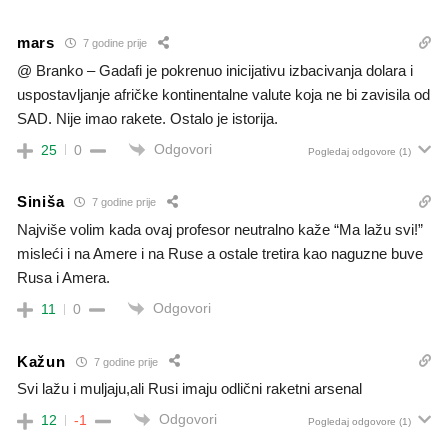
mars
7 godine prije
@ Branko – Gadafi je pokrenuo inicijativu izbacivanja dolara i
uspostavljanje afričke kontinentalne valute koja ne bi zavisila od
SAD. Nije imao rakete. Ostalo je istorija.
Odgovori
25
0
Pogledaj odgovore
(1)
Siniša
7 godine prije
Najviše volim kada ovaj profesor neutralno kaže “Ma lažu svi!”
misleći i na Amere i na Ruse a ostale tretira kao naguzne buve
Rusa i Amera.
Odgovori
11
0
Kažun
7 godine prije
Svi lažu i muljaju,ali Rusi imaju odlični raketni arsenal
Odgovori
12
-1
Pogledaj odgovore
(1)