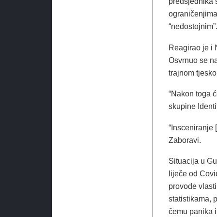
predsjednika s
ograničenjima.
“nedostojnim”
Reagirao je i
Osvrnuo se na 
trajnom tjesk
“Nakon toga će
skupine Ident
“Insceniranje
Zaboravi.
Situacija u G
liječe od Covi
provode vlast
statistikama, p
čemu panika i s