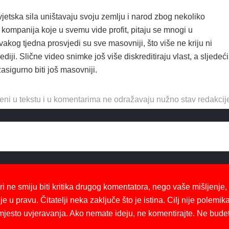
jetska sila uništavaju svoju zemlju i narod zbog nekoliko
kompanija koje u svemu vide profit, pitaju se mnogi u
akog tjedna prosvjedi su sve masovniji, što više ne kriju ni
iji. Slične video snimke još više diskreditiraju vlast, a sljedeći
zasigurno biti još masovniji.
eni u tekstu i u komentarima ne odražavaju nužno stav redakcij
ri ne smiju biti kritika drugog komentatora, nego vaše mišljenje,
je u pravu. Čitatelji neka zaključe što je istina. Cilj nije polemika
mjesto uvjeravanja. Ako nemate ideju, ne komentirajte. Ne bude