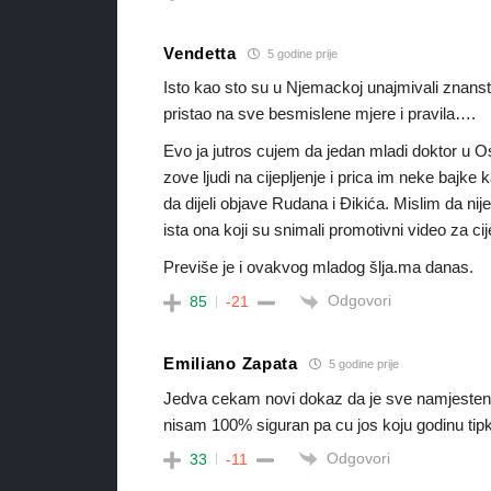
Vendetta
5 godine prije
Isto kao sto su u Njemackoj unajmivali znanst
pristao na sve besmislene mjere i pravila….
Evo ja jutros cujem da jedan mladi doktor u 
zove ljudi na cijepljenje i prica im neke bajke 
da dijeli objave Rudana i Đikića. Mislim da ni
ista ona koji su snimali promotivni video za cije
Previše je i ovakvog mladog šlja.ma danas.
Odgovori
85
-21
Emiliano Zapata
5 godine prije
Jedva cekam novi dokaz da je sve namjesten
nisam 100% siguran pa cu jos koju godinu tipka
Odgovori
33
-11