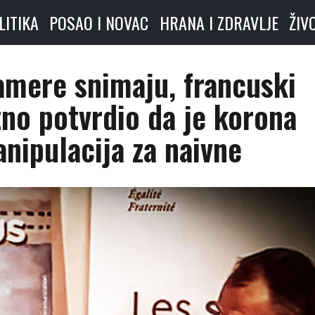
LITIKA
POSAO I NOVAC
HRANA I ZDRAVLJE
ŽIV
amere snimaju, francuski
tno potvrdio da je korona
nipulacija za naivne