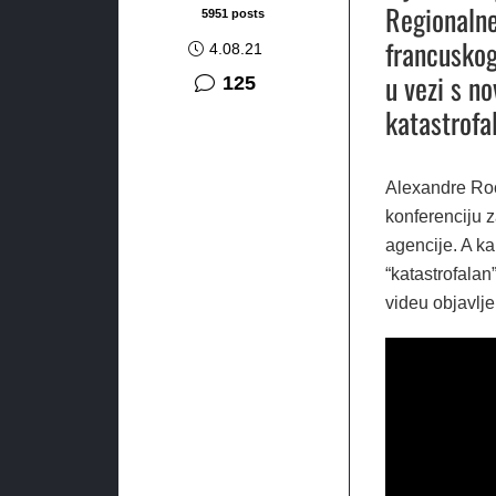
Regionalne
5951 posts
francuskog
4.08.21
u vezi s n
komentara
125
katastrofa
Alexandre Roch
konferenciju 
agencije. A ka
“katastrofalan
videu objavlj