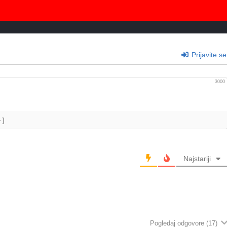
Prijavite se
3000
+]
Najstariji
Pogledaj odgovore
(17)