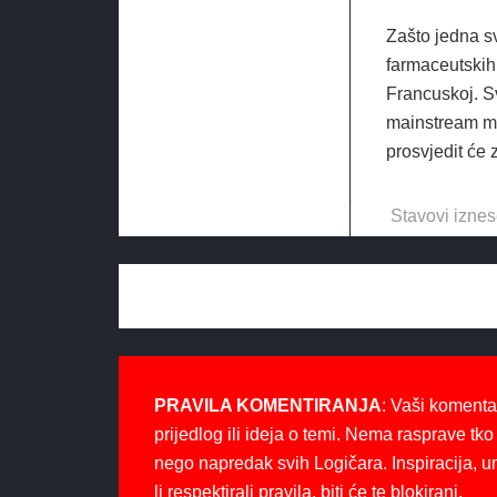
Zašto jedna sv
farmaceutskih 
Francuskoj. Sv
mainstream med
prosvjedit će 
Stavovi iznes
PRAVILA KOMENTIRANJA
: Vaši komenta
prijedlog ili ideja o temi. Nema rasprave tko 
nego napredak svih Logičara. Inspiracija, u
li respektirali pravila, biti će te blokirani.