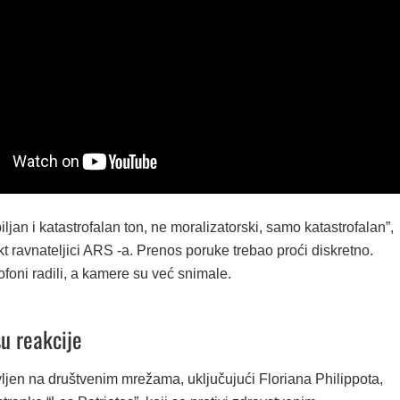
iljan i katastrofalan ton, ne moralizatorski, samo katastrofalan”,
kt ravnateljici ARS -a. Prenos poruke trebao proći diskretno.
foni radili, a kamere su već snimale.
su reakcije
ljen na društvenim mrežama, uključujući Floriana Philippota,