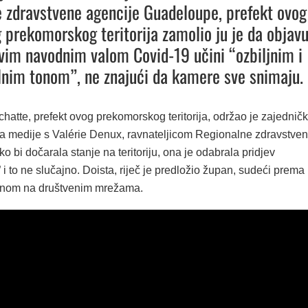
 zdravstvene agencije Guadeloupe, prefekt ovog
 prekomorskog teritorija zamolio ju je da objav
ovim navodnim valom Covid-19 učini “ozbiljnim i
lnim tonom”, ne znajući da kamere sve snimaju.
atte, prefekt ovog prekomorskog teritorija, održao je zajednič
za medije s Valérie Denux, ravnateljicom Regionalne zdravstve
ko bi dočarala stanje na teritoriju, ona je odabrala pridjev
” i to ne slučajno. Doista, riječ je predložio župan, sudeći prema
enom na društvenim mrežama.