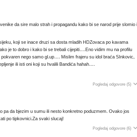
venike da sire malo strah i propagandu kako bi se narod prije slomio 
Osijeku, koji se inace druzi sa dosta mladih HDZovaca po kavama
kako je to dobro i kako bi se trebali cijepiti….Eno vidim mu na profilu
je pokvaren nego samo gl.up…. Mislim frajeru su idol braća SInkovic,
pljenje ili isti oni koji su hvalili Bandića hahah….
Pogledaj odgovore
(5)
o pa da bjezim u sumu ili nesto konkretno poduzmem. Ovako jos
ti po tipkovnici.Za svaki slucaj!
Pogledaj odgovore
(6)