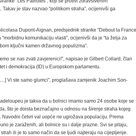
tranke “Les Patriotes”, koji se protivi zdravstvenim
 Takav je stav nazvao “politikom straha”, ocijenivši ga
.
 Nicolasa Dupont-Aignan, predsjednik stranke “Debout la France
“morbidnu komunikaciju vlasti”, ocijenivši da je “ta želja za
obom ključni kamen državnog populizma”.
mo se nas zvati zavjerenici!”, napisao je Gilbert Collard, član
itet i demokracija (ID) u Europskom parlamentu.
 […] Vi ste samo glumci”, proglašava zamjenik Joachim Son-
uadeloupeu je takva da u bolnici imamo samo 24 osobe koje se
da, što je doista beznačajno u odnosu na širenje straha kojeg
i. Navodni četvri val uopće ne ugrožava populaciju. Prema
uno je zaraženih, ali bolnice su i dalje prazne. Svi se pitaju,
trah ili je to samo način da se ljudi najteraju na cijepljenje.