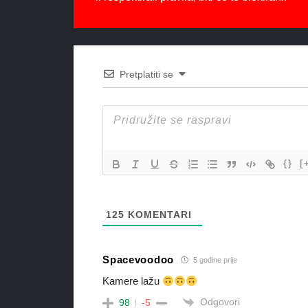
Pretplatiti se
{}
[
125
KOMENTARI
Spacevoodoo
5 godine prije
Kamere lažu
Odgovori
98
-5