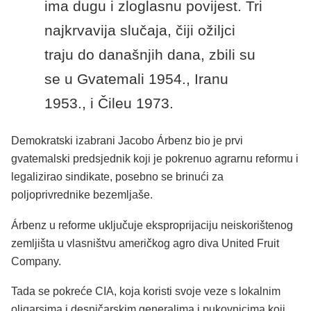
ima dugu i zloglasnu povijest. Tri
najkrvavija slučaja, čiji ožiljci
traju do današnjih dana, zbili su
se u Gvatemali 1954., Iranu
1953., i Čileu 1973.
Demokratski izabrani Jacobo Árbenz bio je prvi
gvatemalski predsjednik koji je pokrenuo agrarnu reformu i
legalizirao sindikate, posebno se brinući za
poljoprivrednike bezemljaše.
Árbenz u reforme uključuje eksproprijaciju neiskorištenog
zemljišta u vlasništvu američkog agro diva United Fruit
Company.
Tada se pokreće CIA, koja koristi svoje veze s lokalnim
oligarsima i desničarskim generalima i pukovnicima koji