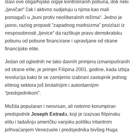
slavi ove oligarhijske orgije kontroliranih pobuna, dok neki
„ljevičari“ čak i aktivno sudjeluju u njima kao mali
pomagači u „buni protiv neoliberalnih režima“. Jedno je
jasno, razlog propasti “zapadnog marksizma” proizlazi iz
nesposobnosti „ljevice“ da razlikuje pravu demokratsku
pobunu od pobune financirane i upravljane od strane
financijske elite.
Jedan od oglednih ne tako davnih primjera izmanipuliranih
od strane elite, je primjer Filipina 2001. godine, kada izbija
revolucija kako bi se zamijenio izabrani zastupnik jednog
elitnog sektora još brutalnijim i autoritarnijim
“predsjednikom”.
Možda popularan i neovisan, ali notorno korumpiran
predsjednik
Joseph Estrad
a, koji je izazvao filipinsku
elitu i tadašnju američku vanjsku politiku iritantnim
prihvaćanjem Venezuele i predsjednika bivšeg Huga