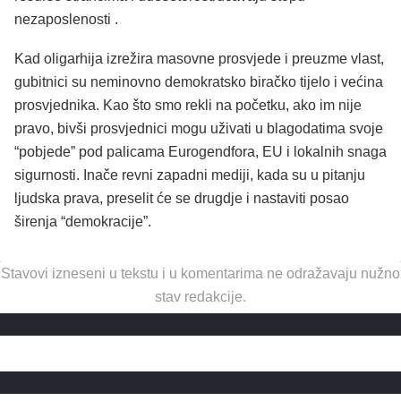
nezaposlenosti .
Kad oligarhija izrežira masovne prosvjede i preuzme vlast,
gubitnici su neminovno demokratsko biračko tijelo i većina
prosvjednika. Kao što smo rekli na početku, ako im nije
pravo, bivši prosvjednici mogu uživati u blagodatima svoje
“pobjede” pod palicama Eurogendfora, EU i lokalnih snaga
sigurnosti. Inače revni zapadni mediji, kada su u pitanju
ljudska prava, preselit će se drugdje i nastaviti posao
širenja “demokracije”.
Stavovi izneseni u tekstu i u komentarima ne odražavaju nužno
stav redakcije.