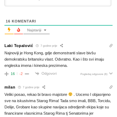
16
KOMENTARI
Najstariji
Laki Topalović
7 godine prije
Najnoviji je Hong Kong, gdje demonstranti slave bivšu
demokratsku britansku vlast. Odvratno. Kao i što svi imaju
engleska imena i kineska prezimena.
Odgovori
16
-2
Pogledaj odgovore
(6)
milan
7 godine prije
Veliki posao, rekao bi bravo majstore
. Uoceno I objasnjeno
sve na iskustvima Starog Rima! Tada smo imali, BBB, Torcidu,
Delije, Grobare kao skupine navijaca odredjenih ekipa koje su
financirane vlasnicima Starog Rima tj Senatorima jer