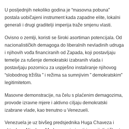
U posljednjih nekoliko godina je “masovna pobuna”
postala uobičajeni instrument kada zapadne elite, lokalni
generali i drugi graditelji imperija traže smjenu vlasti.
Ovisno o zemlji, koristi se široki asortiman potencijala. Od
nacionalističkih demagoga do liberalnih nevladinih udruga
i njihovih vođa financiranih od Zapada, koji postavljaju
temelje za rušenje demokratski izabranih vlada i
postavljaju pozornicu za uspješno instaliranje njihovog
“slobodnog tržišta ” i režima sa sumnjivim ” demokratskim”
legitimitetom.
Masovne demonstracije, na čelu s plaćenim demagozima,
provode izravne mjere i aktivno ciljaju demokratski
izabrane vlade, kao trenutno u Venezueli.
Venezuela je uz bivšeg predsjednika Huga Chaveza i