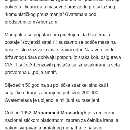
pokreću i financiraju masovne prosvjede protiv lažnog
“komunističkog preuzimanja” Gvatemale pod
predsjednikom Arbenzom.
Manipulira se populacijom prijetnjom da Gvatemala
postaje “sovjetski satelit” i sustavno se potiče masa na
nasilje, što izaziva krvavi državni udar. Naravno, vođe
državnog udara dobivaju potporu iz zraka koju osigurava
CIA. Tisuće Arbenzovih pristaša su izmasakrirani, a sela
pretvorena u „polja smrti“.
Sljedećih 50 godina su političke stranke, sindikati i
seljačke udruge zabranjeni, približno 200 000
Gvatemalaca je ubijeno, a milijuni su raseljeni.
Godine 1952.
Mohammed Mossadegh
je s umjereno
nacionalističkom platformom izabran za čelnika Irana, a
nakon svrgavanja brutalnog monarha je najavio