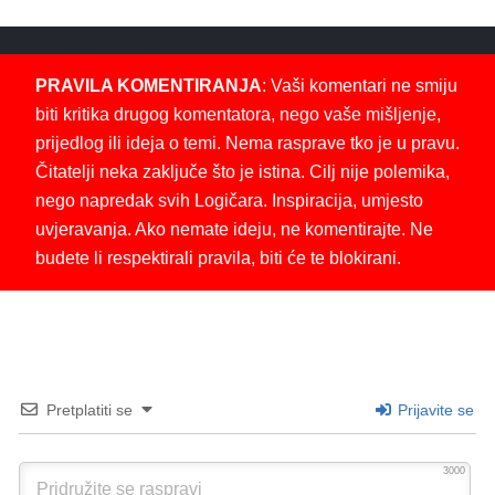
PRAVILA KOMENTIRANJA
: Vaši komentari ne smiju
biti kritika drugog komentatora, nego vaše mišljenje,
prijedlog ili ideja o temi. Nema rasprave tko je u pravu.
Čitatelji neka zaključe što je istina. Cilj nije polemika,
nego napredak svih Logičara. Inspiracija, umjesto
uvjeravanja. Ako nemate ideju, ne komentirajte. Ne
budete li respektirali pravila, biti će te blokirani.
Pretplatiti se
Prijavite se
3000