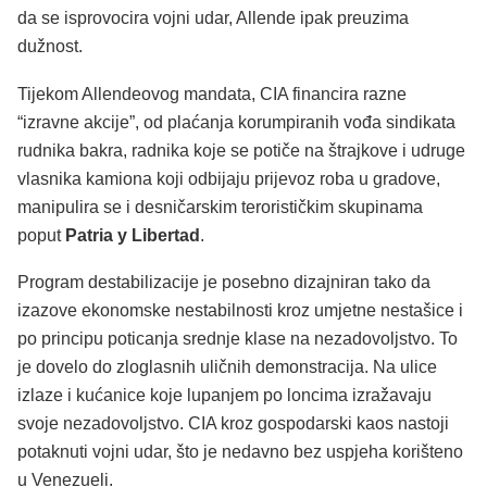
da se isprovocira vojni udar, Allende ipak preuzima
dužnost.
Tijekom Allendeovog mandata, CIA financira razne
“izravne akcije”, od plaćanja korumpiranih vođa sindikata
rudnika bakra, radnika koje se potiče na štrajkove i udruge
vlasnika kamiona koji odbijaju prijevoz roba u gradove,
manipulira se i desničarskim terorističkim skupinama
poput
Patria y Libertad
.
Program destabilizacije je posebno dizajniran tako da
izazove ekonomske nestabilnosti kroz umjetne nestašice i
po principu poticanja srednje klase na nezadovoljstvo. To
je dovelo do zloglasnih uličnih demonstracija. Na ulice
izlaze i kućanice koje lupanjem po loncima izražavaju
svoje nezadovoljstvo. CIA kroz gospodarski kaos nastoji
potaknuti vojni udar, što je nedavno bez uspjeha korišteno
u Venezueli.