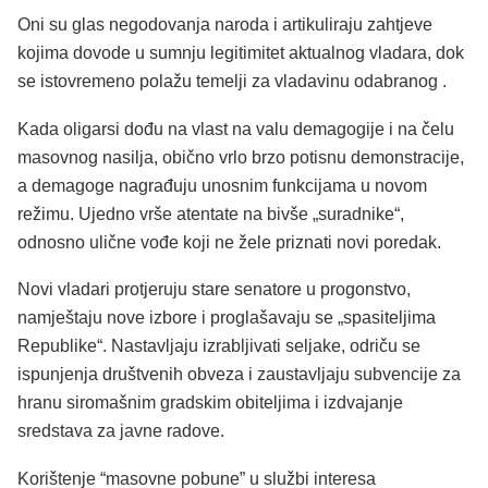
Oni su glas negodovanja naroda i artikuliraju zahtjeve
kojima dovode u sumnju legitimitet aktualnog vladara, dok
se istovremeno polažu temelji za vladavinu odabranog .
Kada oligarsi dođu na vlast na valu demagogije i na čelu
masovnog nasilja, obično vrlo brzo potisnu demonstracije,
a demagoge nagrađuju unosnim funkcijama u novom
režimu. Ujedno vrše atentate na bivše „suradnike“,
odnosno ulične vođe koji ne žele priznati novi poredak.
Novi vladari protjeruju stare senatore u progonstvo,
namještaju nove izbore i proglašavaju se „spasiteljima
Republike“. Nastavljaju izrabljivati seljake, odriču se
ispunjenja društvenih obveza i zaustavljaju subvencije za
hranu siromašnim gradskim obiteljima i izdvajanje
sredstava za javne radove.
Korištenje “masovne pobune” u službi interesa