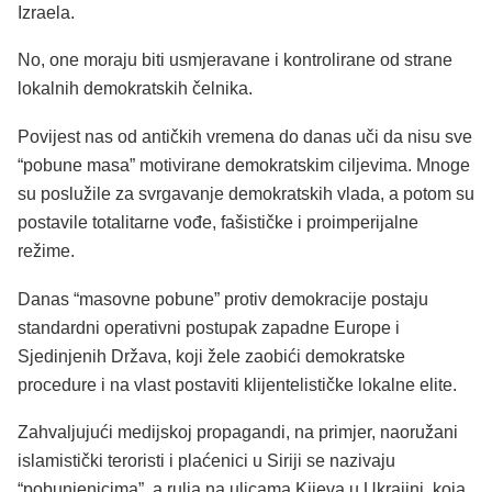
Izraela.
No, one moraju biti usmjeravane i kontrolirane od strane
lokalnih demokratskih čelnika.
Povijest nas od antičkih vremena do danas uči da nisu sve
“pobune masa” motivirane demokratskim ciljevima. Mnoge
su poslužile za svrgavanje demokratskih vlada, a potom su
postavile totalitarne vođe, fašističke i proimperijalne
režime.
Danas “masovne pobune” protiv demokracije postaju
standardni operativni postupak zapadne Europe i
Sjedinjenih Država, koji žele zaobići demokratske
procedure i na vlast postaviti klijentelističke lokalne elite.
Zahvaljujući medijskoj propagandi, na primjer, naoružani
islamistički teroristi i plaćenici u Siriji se nazivaju
“pobunjenicima”, a rulja na ulicama Kijeva u Ukrajini, koja