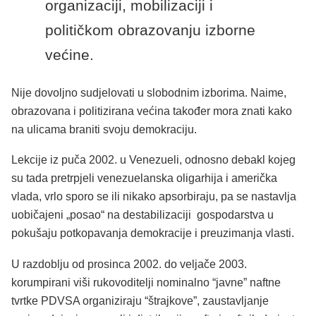
organizaciji, mobilizaciji i
političkom obrazovanju izborne
većine.
Nije dovoljno sudjelovati u slobodnim izborima. Naime,
obrazovana i politizirana većina također mora znati kako
na ulicama braniti svoju demokraciju.
Lekcije iz puča 2002. u Venezueli, odnosno debakl kojeg
su tada pretrpjeli venezuelanska oligarhija i američka
vlada, vrlo sporo se ili nikako apsorbiraju, pa se nastavlja
uobičajeni „posao“ na destabilizaciji gospodarstva u
pokušaju potkopavanja demokracije i preuzimanja vlasti.
U razdoblju od prosinca 2002. do veljače 2003.
korumpirani viši rukovoditelji nominalno “javne” naftne
tvrtke PDVSA organiziraju “štrajkove”, zaustavljanje