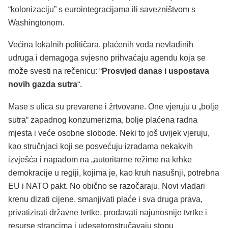
“kolonizaciju” s eurointegracijama ili savezništvom s
Washingtonom.
Većina lokalnih političara, plaćenih vođa nevladinih
udruga i demagoga svjesno prihvaćaju agendu koja se
može svesti na rečenicu: “
Prosvjed danas i uspostava
novih gazda sutra
“.
Mase s ulica su prevarene i žrtvovane. One vjeruju u „bolje
sutra“ zapadnog konzumerizma, bolje plaćena radna
mjesta i veće osobne slobode. Neki to još uvijek vjeruju,
kao stručnjaci koji se posvećuju izradama nekakvih
izvješća i napadom na „autoritarne režime na krhke
demokracije u regiji, kojima je, kao kruh nasušnji, potrebna
EU i NATO pakt. No obično se razočaraju. Novi vladari
krenu dizati cijene, smanjivati plaće i sva druga prava,
privatizirati državne tvrtke, prodavati najunosnije tvrtke i
resurse strancima i udesetorostručavaju stopu