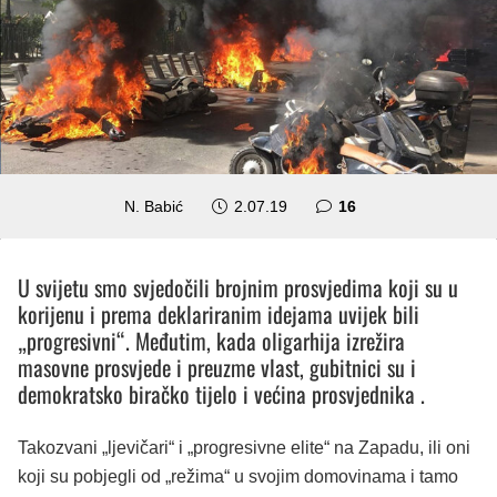
komentara
N. Babić
2.07.19
16
U svijetu smo svjedočili brojnim prosvjedima koji su u
korijenu i prema deklariranim idejama uvijek bili
„progresivni“. Međutim, kada oligarhija izrežira
masovne prosvjede i preuzme vlast, gubitnici su i
demokratsko biračko tijelo i većina prosvjednika .
Takozvani „ljevičari“ i „progresivne elite“ na Zapadu, ili oni
koji su pobjegli od „režima“ u svojim domovinama i tamo