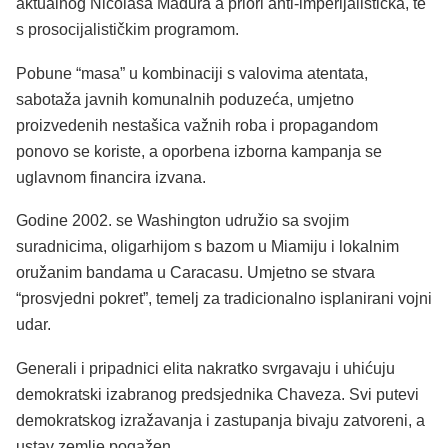
aktualnog Nicolasa Madura a priori anti-imperijalistička, te
s prosocijalističkim programom.
Pobune “masa” u kombinaciji s valovima atentata,
sabotaža javnih komunalnih poduzeća, umjetno
proizvedenih nestašica važnih roba i propagandom
ponovo se koriste, a oporbena izborna kampanja se
uglavnom financira izvana.
Godine 2002. se Washington udružio sa svojim
suradnicima, oligarhijom s bazom u Miamiju i lokalnim
oružanim bandama u Caracasu. Umjetno se stvara
“prosvjedni pokret”, temelj za tradicionalno isplanirani vojni
udar.
Generali i pripadnici elita nakratko svrgavaju i uhićuju
demokratski izabranog predsjednika Chaveza. Svi putevi
demokratskog izražavanja i zastupanja bivaju zatvoreni, a
ustav zemlje pogažen.