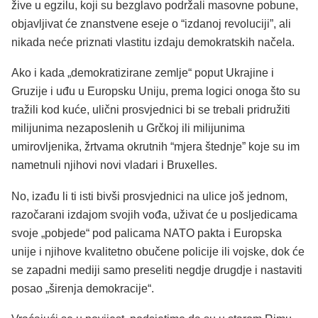
žive u egzilu, koji su bezglavo podržali masovne pobune,
objavljivat će znanstvene eseje o “izdanoj revoluciji”, ali
nikada neće priznati vlastitu izdaju demokratskih načela.
Ako i kada „demokratizirane zemlje“ poput Ukrajine i
Gruzije i uđu u Europsku Uniju, prema logici onoga što su
tražili kod kuće, ulični prosvjednici bi se trebali pridružiti
milijunima nezaposlenih u Grčkoj ili milijunima
umirovljenika, žrtvama okrutnih “mjera štednje” koje su im
nametnuli njihovi novi vladari i Bruxelles.
No, izađu li ti isti bivši prosvjednici na ulice još jednom,
razočarani izdajom svojih vođa, uživat će u posljedicama
svoje „pobjede“ pod palicama NATO pakta i Europska
unije i njihove kvalitetno obučene policije ili vojske, dok će
se zapadni mediji samo preseliti negdje drugdje i nastaviti
posao „širenja demokracije“.