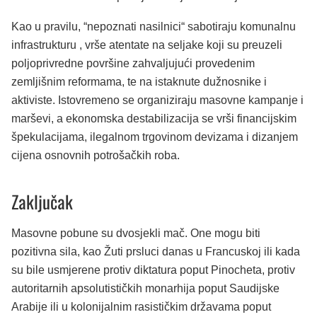
Kao u pravilu, “nepoznati nasilnici“ sabotiraju komunalnu
infrastrukturu , vrše atentate na seljake koji su preuzeli
poljoprivredne površine zahvaljujući provedenim
zemljišnim reformama, te na istaknute dužnosnike i
aktiviste. Istovremeno se organiziraju masovne kampanje i
marševi, a ekonomska destabilizacija se vrši financijskim
špekulacijama, ilegalnom trgovinom devizama i dizanjem
cijena osnovnih potrošačkih roba.
Zaključak
Masovne pobune su dvosjekli mač. One mogu biti
pozitivna sila, kao Žuti prsluci danas u Francuskoj ili kada
su bile usmjerene protiv diktatura poput Pinocheta, protiv
autoritarnih apsolutističkih monarhija poput Saudijske
Arabije ili u kolonijalnim rasističkim državama poput