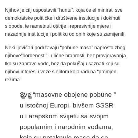
Njihov je cilj uspostaviti “huntu”, koja će eliminirati sve
demokratske političke i društvene institucije i dokinuti
slobode, te nametnuti oštrije i represivnije mjere i
nazadnije institucije i politiku od onih koje su zamijenili.
Neki ljevičari podržavaju “pobune masa” naprosto zbog
njihove”borbenosti” i ulične hrabrosti, bez provjeravanja
tko su zapravo vođe, bez da pokušaju saznati koji su
njihovi interesi i veze s elitom koja radi na “promjeni
režima”.
Sve “masovne obojene pobune ”
u istočnoj Europi, bivšem SSSR-
u i arapskom svijetu sa svojim
popularnim i narodnim vođama,
koje su potaknule mase da se