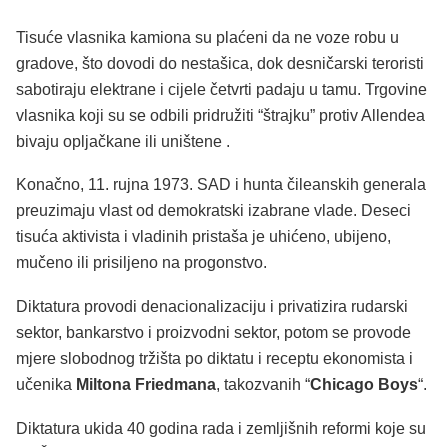
Tisuće vlasnika kamiona su plaćeni da ne voze robu u
gradove, što dovodi do nestašica, dok desničarski teroristi
sabotiraju elektrane i cijele četvrti padaju u tamu. Trgovine
vlasnika koji su se odbili pridružiti “štrajku” protiv Allendea
bivaju opljačkane ili uništene .
Konačno, 11. rujna 1973. SAD i hunta čileanskih generala
preuzimaju vlast od demokratski izabrane vlade. Deseci
tisuća aktivista i vladinih pristaša je uhićeno, ubijeno,
mučeno ili prisiljeno na progonstvo.
Diktatura provodi denacionalizaciju i privatizira rudarski
sektor, bankarstvo i proizvodni sektor, potom se provode
mjere slobodnog tržišta po diktatu i receptu ekonomista i
učenika
Miltona Friedmana
, takozvanih “
Chicago Boys
“.
Diktatura ukida 40 godina rada i zemljišnih reformi koje su