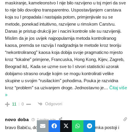
maskiranje, kameleonstvo I nije bilo razvijeno u toj mjeri da sve
to nije bilo dovoljno transparentno. Uspostavljanjem carstava
koja su I propadala i nastajala potom, primjenjivale su se
metode, ponekad intuitivno, razvijene u rimskom Carstvu.
Danas je pristup drukciji jer i nacini kontrole sile su razvijeniji.
Mislim da je jos uvijek najpopularnija metoda kontroliranog
kaosa, premda se razvija I nadgradnja te metode kroz teoriju
“nekontroliranog” kaosa koja dobija svoje pragmaticno mjesto
kroz “lokalne” primjene, Francuska, Hong Kong, Kijev, Zagreb,
Beograd itd,. Kada se uzme sve to I stvori statisticki uzorak
dobijamo strasno orudje kojim se mogu kontrolirati velike
skupine u svojim “rusilackim” pohodima. Pouka je razvidna
kroz “problem” sa uzivanjem droge. Jednostavno je
…
Čitaj više
»
Odgovori
11
0
novo doba
7 godine prije
bravo Babiću, dovoljan je i naslov! Ali jedna iznimka postoji i