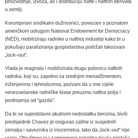
proizvodnje, izvoza, ali i distribuciju nafte i naftnih derivata
u zemlji.
Korumpirani sindikalni dužnosnici, povezani s poznatom
američkom udrugom National Endowment for Democracy
(NED), mobiliziraju radnike u naftnoj industriji kako bi u
pokušaju paraliziranja gospodarstva podržali takozvani
„lock–out“.
Vlada je reagirala i mobilizirala drugu polovicu naftnih
radnika, koji su, zajedno sa srednjim menadžmentom,
inženjerima i tehnolozima, pozvani da u ime cijele
venezuelanske radničke klase preuzmu naftna polja i
postrojenja od “gazda”.
Da bi se suprotstavio akutnom nedostatku benzina, bivši
predsjednik Chavez je osigurao zalihe iz susjednih
zemalja i saveznika iz inozemstva, tako da „lock–out“ nije
uspio. Otpušteno je i zamijenjeno nekoliko tisuća pristaša