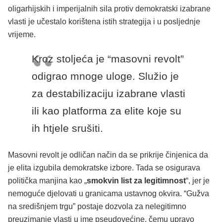
oligarhijskih i imperijalnih sila protiv demokratski izabrane
vlasti je učestalo korištena istih strategija i u posljednje
vrijeme.
Kroz stoljeća je “masovni revolt”
odigrao mnoge uloge. Služio je
za destabilizaciju izabrane vlasti
ili kao platforma za elite koje su
ih htjele srušiti.
Masovni revolt je odličan način da se prikrije činjenica da
je elita izgubila demokratske izbore. Tada se osigurava
politička manjina kao „
smokvin list za legitimnost
“, jer je
nemoguće djelovati u granicama ustavnog okvira. “Gužva
na središnjem trgu” postaje dozvola za nelegitimno
preuzimanje vlasti u ime pseudovećine, čemu upravo