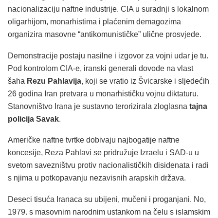
nacionalizaciju naftne industrije. CIA u suradnji s lokalnom
oligarhijom, monarhistima i plaćenim demagozima
organizira masovne “antikomunističke” ulične prosvjede.
Demonstracije postaju nasilne i izgovor za vojni udar je tu.
Pod kontrolom CIA-e, iranski generali dovode na vlast
šaha
Rezu Pahlavija
, koji se vratio iz Švicarske i sljedećih
26 godina Iran pretvara u monarhističku vojnu diktaturu.
Stanovništvo Irana je sustavno terorizirala zloglasna
tajna
policija Savak
.
Američke naftne tvrtke dobivaju najbogatije naftne
koncesije, Reza Pahlavi se pridružuje Izraelu i SAD-u u
svetom savezništvu protiv nacionalističkih disidenata i radi
s njima u potkopavanju nezavisnih arapskih država.
Deseci tisuća Iranaca su ubijeni, mučeni i proganjani. No,
1979. s masovnim narodnim ustankom na čelu s islamskim