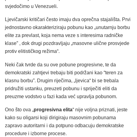
svjedočimo u Venezueli.
Ljevičarski kritičari često imaju dva oprečna stajališta. Prvi
jednostavno okarakteriziraju pobunu kao „unutarnju borbu
elite za prevlast, koja nema veze s interesima radničke
klase” , dok drugi pozdravljaju „masovne ulične prosvjede
protiv elitističkog režima“.
Neki čak tvrde da su ove pobune progresivne, te da
demokratski zahtjevi trebaju biti podržani kao “teren za
klasnu borbu”. Drugim riječima, „ljevica“ bi se trebala
pridružiti ustanku, preuzeti pobunu i spriječiti eliti da
preuzme vodstvo u fazi kada već upravlja pobunom.
Ono što ova „
progresivna elita
“ nije voljna priznati, jeste
kako su oligarsi koji dirigiraju masovnim pobunama
zapravo autoritarni i da potpuno odbacuju demokratske
procedure i izborne procese.