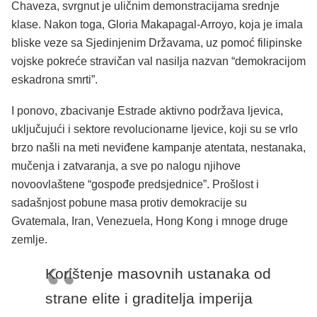
Chaveza, svrgnut je uličnim demonstracijama srednje
klase. Nakon toga, Gloria Makapagal-Arroyo, koja je imala
bliske veze sa Sjedinjenim Državama, uz pomoć filipinske
vojske pokreće stravičan val nasilja nazvan “demokracijom
eskadrona smrti”.
I ponovo, zbacivanje Estrade aktivno podržava ljevica,
uključujući i sektore revolucionarne ljevice, koji su se vrlo
brzo našli na meti neviđene kampanje atentata, nestanaka,
mučenja i zatvaranja, a sve po nalogu njihove
novoovlaštene “gospođe predsjednice”. Prošlost i
sadašnjost pobune masa protiv demokracije su
Gvatemala, Iran, Venezuela, Hong Kong i mnoge druge
zemlje.
Korištenje masovnih ustanaka od
strane elite i graditelja imperija