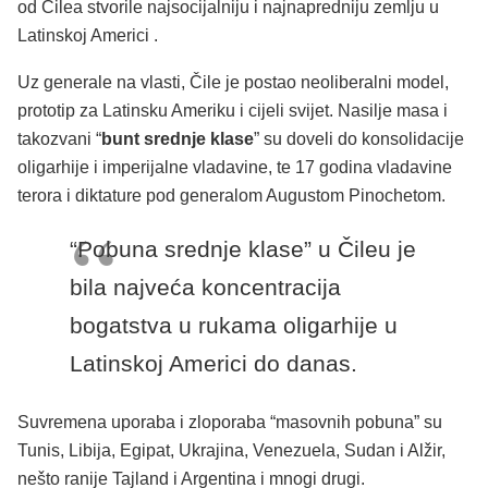
od Čilea stvorile najsocijalniju i najnapredniju zemlju u
Latinskoj Americi .
Uz generale na vlasti, Čile je postao neoliberalni model,
prototip za Latinsku Ameriku i cijeli svijet. Nasilje masa i
takozvani “
bunt srednje klase
” su doveli do konsolidacije
oligarhije i imperijalne vladavine, te 17 godina vladavine
terora i diktature pod generalom Augustom Pinochetom.
“Pobuna srednje klase” u Čileu je
bila najveća koncentracija
bogatstva u rukama oligarhije u
Latinskoj Americi do danas.
Suvremena uporaba i zloporaba “masovnih pobuna” su
Tunis, Libija, Egipat, Ukrajina, Venezuela, Sudan i Alžir,
nešto ranije Tajland i Argentina i mnogi drugi.