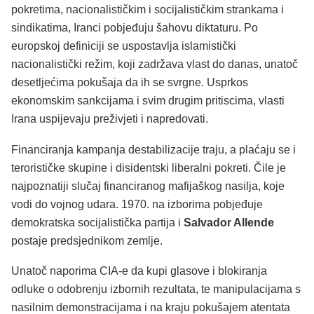
pokretima, nacionalističkim i socijalističkim strankama i
sindikatima, Iranci pobjeđuju šahovu diktaturu. Po
europskoj definiciji se uspostavlja islamistički
nacionalistički režim, koji zadržava vlast do danas, unatoč
desetljećima pokušaja da ih se svrgne. Usprkos
ekonomskim sankcijama i svim drugim pritiscima, vlasti
Irana uspijevaju preživjeti i napredovati.
Financiranja kampanja destabilizacije traju, a plaćaju se i
terorističke skupine i disidentski liberalni pokreti. Čile je
najpoznatiji slučaj financiranog mafijaškog nasilja, koje
vodi do vojnog udara. 1970. na izborima pobjeđuje
demokratska socijalistička partija i
Salvador Allende
postaje predsjednikom zemlje.
Unatoč naporima CIA-e da kupi glasove i blokiranja
odluke o odobrenju izbornih rezultata, te manipulacijama s
nasilnim demonstracijama i na kraju pokušajem atentata