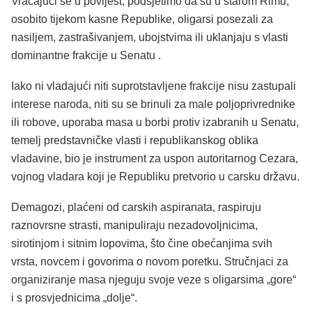
Vraćajući se u povijest, podsjetimo da su u starom Rimu,
osobito tijekom kasne Republike, oligarsi posezali za
nasiljem, zastrašivanjem, ubojstvima ili uklanjaju s vlasti
dominantne frakcije u Senatu .
Iako ni vladajući niti suprotstavljene frakcije nisu zastupali
interese naroda, niti su se brinuli za male poljoprivrednike
ili robove, uporaba masa u borbi protiv izabranih u Senatu,
temelj predstavničke vlasti i republikanskog oblika
vladavine, bio je instrument za uspon autoritarnog Cezara,
vojnog vladara koji je Republiku pretvorio u carsku državu.
Demagozi, plaćeni od carskih aspiranata, raspiruju
raznovrsne strasti, manipuliraju nezadovoljnicima,
sirotinjom i sitnim lopovima, što čine obećanjima svih
vrsta, novcem i govorima o novom poretku. Stručnjaci za
organiziranje masa njeguju svoje veze s oligarsima „gore“
i s prosvjednicima „dolje“.