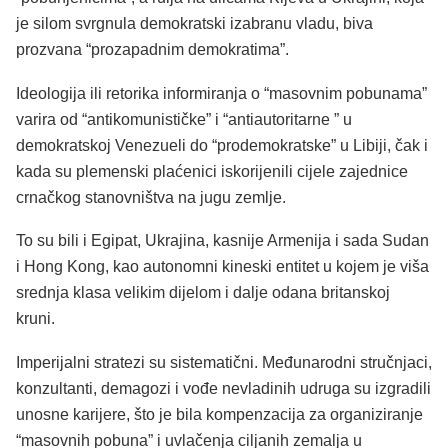
je silom svrgnula demokratski izabranu vladu, biva
prozvana “prozapadnim demokratima”.
Ideologija ili retorika informiranja o “masovnim pobunama”
varira od “antikomunističke” i “antiautoritarne ” u
demokratskoj Venezueli do “prodemokratske” u Libiji, čak i
kada su plemenski plaćenici iskorijenili cijele zajednice
crnačkog stanovništva na jugu zemlje.
To su bili i Egipat, Ukrajina, kasnije Armenija i sada Sudan
i Hong Kong, kao autonomni kineski entitet u kojem je viša
srednja klasa velikim dijelom i dalje odana britanskoj
kruni.
Imperijalni stratezi su sistematični. Međunarodni stručnjaci,
konzultanti, demagozi i vođe nevladinih udruga su izgradili
unosne karijere, što je bila kompenzacija za organiziranje
“masovnih pobuna” i uvlačenja ciljanih zemalja u