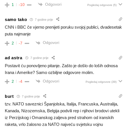
Odgovori
1
-10
Pogledaj odgovore
(5)
samo tako
7 godine prije
CNN i BBC če vjerno prenijeti poruku svojoj publici, dvadesetak
puta najmanje
Odgovori
2
-7
ad astra
7 godine prije
Postavit ću ponovljeno pitanje. Zašto je došlo do loših odnosa
Irana i Amerike? Samo ozbiljne odgovore molim.
Odgovori
2
-4
Pogledaj odgovore
(39)
burt
7 godine prije
tzv. NATO saveznici Španjolska, Italija, Francuska, Australija,
Kanada, Nizozemska, Belgija podvili rep i njihovi brodovi utekli
iz Perzijskog i Omanskog zaljeva pred strahom od iranskih
raketa, vrlo žalosno za NATO najveću svjetsku vojnu