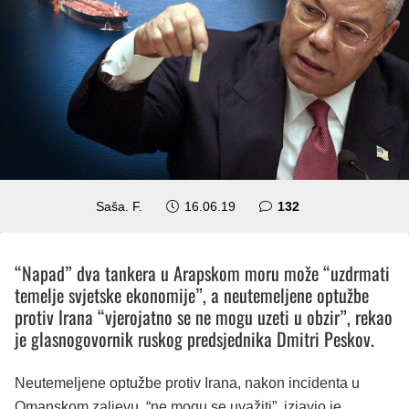
komentara
Saša. F.
16.06.19
132
“Napad” dva tankera u Arapskom moru može “uzdrmati
temelje svjetske ekonomije”, a neutemeljene optužbe
protiv Irana “vjerojatno se ne mogu uzeti u obzir”, rekao
je glasnogovornik ruskog predsjednika Dmitri Peskov.
Neutemeljene optužbe protiv Irana, nakon incidenta u
Omanskom zaljevu, “ne mogu se uvažiti”, izjavio je