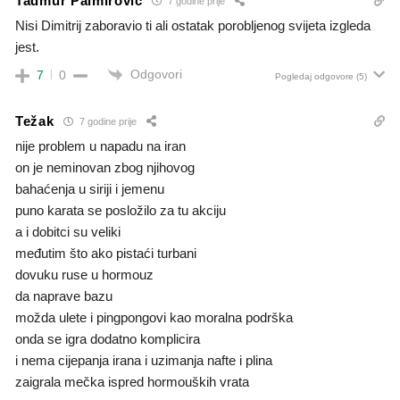
Tadmur Palmirović
7 godine prije
Nisi Dimitrij zaboravio ti ali ostatak porobljenog svijeta izgleda
jest.
Odgovori
7
0
Pogledaj odgovore
(5)
Težak
7 godine prije
nije problem u napadu na iran
on je neminovan zbog njihovog
bahaćenja u siriji i jemenu
puno karata se posložilo za tu akciju
a i dobitci su veliki
međutim što ako pistaći turbani
dovuku ruse u hormouz
da naprave bazu
možda ulete i pingpongovi kao moralna podrška
onda se igra dodatno komplicira
i nema cijepanja irana i uzimanja nafte i plina
zaigrala mečka ispred hormouških vrata