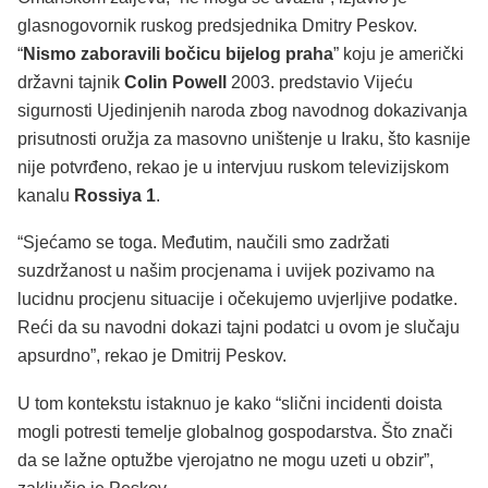
glasnogovornik ruskog predsjednika Dmitry Peskov.
“
Nismo zaboravili bočicu bijelog praha
” koju je američki
državni tajnik
Colin Powell
2003. predstavio Vijeću
sigurnosti Ujedinjenih naroda zbog navodnog dokazivanja
prisutnosti oružja za masovno uništenje u Iraku, što kasnije
nije potvrđeno, rekao je u intervjuu ruskom televizijskom
kanalu
Rossiya 1
.
“Sjećamo se toga. Međutim, naučili smo zadržati
suzdržanost u našim procjenama i uvijek pozivamo na
lucidnu procjenu situacije i očekujemo uvjerljive podatke.
Reći da su navodni dokazi tajni podatci u ovom je slučaju
apsurdno”, rekao je Dmitrij Peskov.
U tom kontekstu istaknuo je kako “slični incidenti doista
mogli potresti temelje globalnog gospodarstva. Što znači
da se lažne optužbe vjerojatno ne mogu uzeti u obzir”,