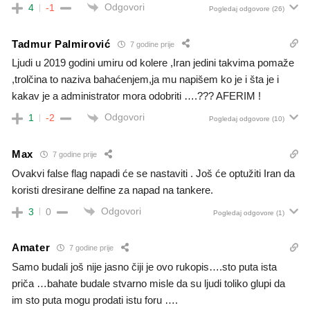
Odgovori
4
-1
Pogledaj odgovore
(26)
Tadmur Palmirović
7 godine prije
Ljudi u 2019 godini umiru od kolere ,Iran jedini takvima pomaže
,trolčina to naziva bahaćenjem,ja mu napišem ko je i šta je i
kakav je a administrator mora odobriti ….??? AFERIM !
Odgovori
1
-2
Pogledaj odgovore
(10)
Max
7 godine prije
Ovakvi false flag napadi će se nastaviti . Još će optužiti Iran da
koristi dresirane delfine za napad na tankere.
Odgovori
3
0
Pogledaj odgovore
(1)
Amater
7 godine prije
Samo budali još nije jasno čiji je ovo rukopis….sto puta ista
priča …bahate budale stvarno misle da su ljudi toliko glupi da
im sto puta mogu prodati istu foru ….