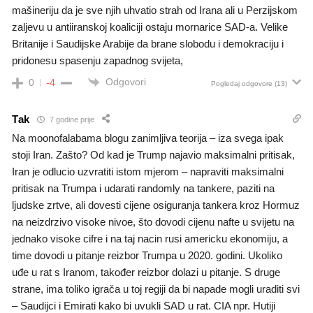
mašineriju da je sve njih uhvatio strah od Irana ali u Perzijskom
zaljevu u antiiranskoj koaliciji ostaju mornarice SAD-a. Velike
Britanije i Saudijske Arabije da brane slobodu i demokraciju i
pridonesu spasenju zapadnog svijeta,
Odgovori
0
-4
Pogledaj odgovore
(13)
Tak
7 godine prije
Na moonofalabama blogu zanimljiva teorija – iza svega ipak
stoji Iran. Zašto? Od kad je Trump najavio maksimalni pritisak,
Iran je odlucio uzvratiti istom mjerom – napraviti maksimalni
pritisak na Trumpa i udarati randomly na tankere, paziti na
ljudske zrtve, ali dovesti cijene osiguranja tankera kroz Hormuz
na neizdrzivo visoke nivoe, što dovodi cijenu nafte u svijetu na
jednako visoke cifre i na taj nacin rusi americku ekonomiju, a
time dovodi u pitanje reizbor Trumpa u 2020. godini. Ukoliko
uđe u rat s Iranom, također reizbor dolazi u pitanje. S druge
strane, ima toliko igrača u toj regiji da bi napade mogli uraditi svi
– Saudijci i Emirati kako bi uvukli SAD u rat. CIA npr. Hutiji