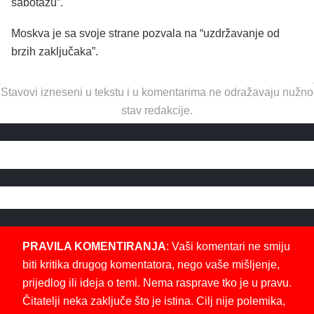
sabotažu”.
Moskva je sa svoje strane pozvala na “uzdržavanje od
brzih zaključaka”.
Stavovi izneseni u tekstu i u komentarima ne odražavaju nužno
stav redakcije.
PRAVILA KOMENTIRANJA
: Vaši komentari ne smiju
biti kritika drugog komentatora, nego vaše mišljenje,
prijedlog ili ideja o temi. Nema rasprave tko je u pravu.
Čitatelji neka zaključe što je istina. Cilj nije polemika,