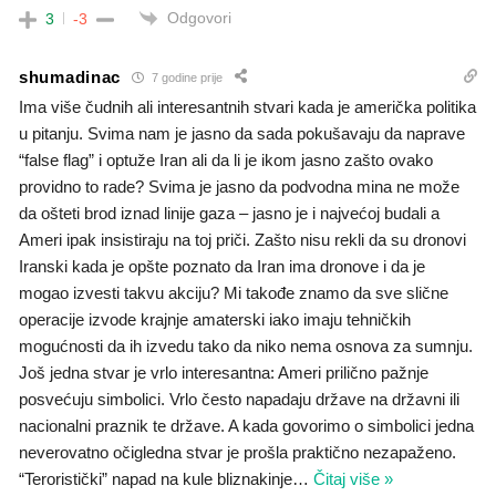
Odgovori
3
-3
shumadinac
7 godine prije
Ima više čudnih ali interesantnih stvari kada je američka politika
u pitanju. Svima nam je jasno da sada pokušavaju da naprave
“false flag” i optuže Iran ali da li je ikom jasno zašto ovako
providno to rade? Svima je jasno da podvodna mina ne može
da ošteti brod iznad linije gaza – jasno je i najvećoj budali a
Ameri ipak insistiraju na toj priči. Zašto nisu rekli da su dronovi
Iranski kada je opšte poznato da Iran ima dronove i da je
mogao izvesti takvu akciju? Mi takođe znamo da sve slične
operacije izvode krajnje amaterski iako imaju tehničkih
mogućnosti da ih izvedu tako da niko nema osnova za sumnju.
Još jedna stvar je vrlo interesantna: Ameri prilično pažnje
posvećuju simbolici. Vrlo često napadaju države na državni ili
nacionalni praznik te države. A kada govorimo o simbolici jedna
neverovatno očigledna stvar je prošla praktično nezapaženo.
“Teroristički” napad na kule bliznakinje
…
Čitaj više »