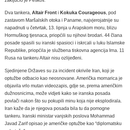
zaključio je Peskov.
Dva tankera,
Altair Front
i
Kokuka Courageous
, pod
zastavom Maršalskih otoka i Paname, najvjerojatnije su
napadnuti u četvrtak, 13. lipnja u Arapskom moru, blizu
Hormuškog tjesnaca, priopćili su njihovi brodari. 44 člana
posade spasili su iranski spasioci i iskrcali u luku Islamske
Republike, priopćila je službena tiskovna agencija Irna. 11
Rusa na tankeru Altair nisu ozlijeđeni.
Sjedinjene Državes su za incident okrivile Iran, koji je
optužbe odbacio kao neosnovane. Američka mornarica je
objavila vrlo mutan videozapis, gdje se, prema američkim
dužnosnicima, može vidjeti kako se iranska posada
povlači nakon što su pokupili minu koja nije eksplodirala.
Iran kaže da je njegova posada bila tu da pomogne
tankeru. Iranski ministar vanjskih poslova Mohammad
Javad Zarif opisao je američke optužbe kao “diplomatsku