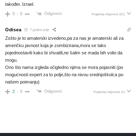
također. Izrael.
Odgovori
0
0
Pogledaj odgovore
(21)
Odisea
7 godine prije
Zsšto je to amaterski izvedeno,pa za nas je amaterski ali za
američku javnost koja je zombizirana,mora se tako
pojednostaviti kako bi shvatili,ne šalim se mada bih volio da
mogu.
Ono što nama izgleda očigledno njima se mora pojasniti (po
mogućnosti expert za to polje,što na nivou srednjoškolca po
našem poimanju)
Odgovori
2
0
Pogledaj odgovore
(1)