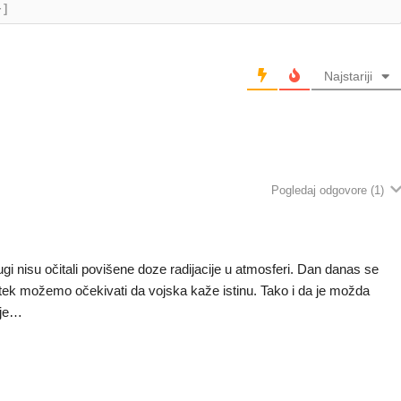
+]
Najstariji
Pogledaj odgovore
(1)
drugi nisu očitali povišene doze radijacije u atmosferi. Dan danas se
ko tek možemo očekivati da vojska kaže istinu. Tako i da je možda
uje…