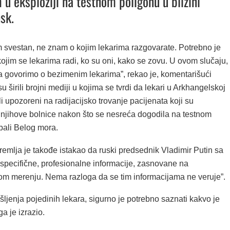
 u eksploziji na testnom poligonu u blizini
sk.
m svestan, ne znam o kojim lekarima razgovarate. Potrebno je
kojim se lekarima radi, ko su oni, kako se zovu. U ovom slučaju,
govorimo o bezimenim lekarima”, rekao je, komentarišući
su širili brojni mediji u kojima se tvrdi da lekari u Arkhangelskoj
ili upozoreni na radijacijsko trovanje pacijenata koji su
 njihove bolnice nakon što se nesreća dogodila na testnom
bali Belog mora.
emlja je takođe istakao da ruski predsednik Vladimir Putin sa
“specifične, profesionalne informacije, zasnovane na
om merenju. Nema razloga da se tim informacijama ne veruje”.
išljenja pojedinih lekara, sigurno je potrebno saznati kakvo je
ga je izrazio.