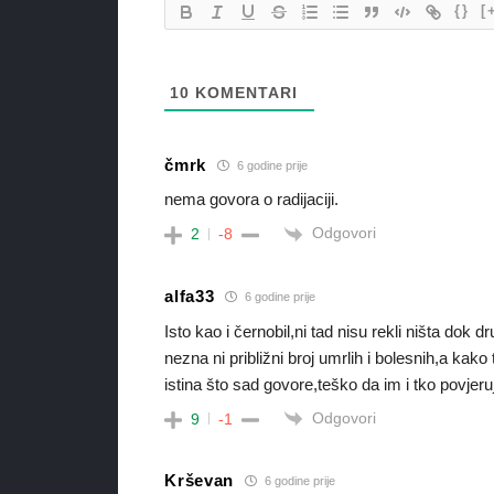
{}
[
10
KOMENTARI
čmrk
6 godine prije
nema govora o radijaciji.
Odgovori
2
-8
alfa33
6 godine prije
Isto kao i černobil,ni tad nisu rekli ništa dok 
nezna ni približni broj umrlih i bolesnih,a ka
istina što sad govore,teško da im i tko povjer
Odgovori
9
-1
Krševan
6 godine prije