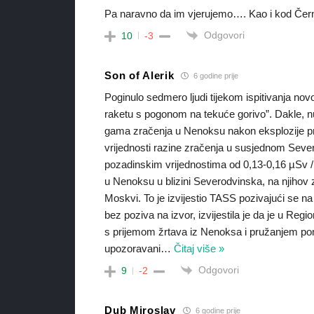
Pa naravno da im vjerujemo…. Kao i kod Čer
Odgovori
10
-3
Son of Alerik
6 godine prije
Poginulo sedmero ljudi tijekom ispitivanja novo
raketu s pogonom na tekuće gorivo”. Dakle, nu
gama zračenja u Nenoksu nakon eksplozije p
vrijednosti razine zračenja u susjednom Seve
pozadinskim vrijednostima od 0,13-0,16 µSv / 
u Nenoksu u blizini Severodvinska, na njihov z
Moskvi. To je izvijestio TASS pozivajući se na
bez poziva na izvor, izvijestila je da je u Re
s prijemom žrtava iz Nenoksa i pružanjem pomo
upozoravani
…
Čitaj više »
Odgovori
9
-2
Dub Miroslav
6 godine prije