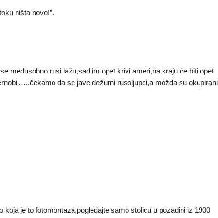
oku ništa novo!”.
 međusobno rusi lažu,sad im opet krivi ameri,na kraju će biti opet
za černobil…..čekamo da se jave dežurni rusoljupci,a možda su okupirani
…
o koja je to fotomontaza,pogledajte samo stolicu u pozadini iz 1900