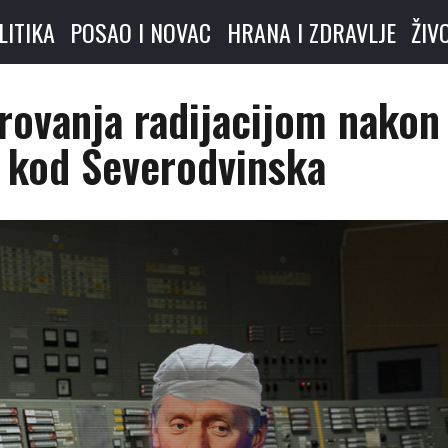
LITIKA
POSAO I NOVAC
HRANA I ZDRAVLJE
ŽIV
rovanja radijacijom nakon
e kod Severodvinska