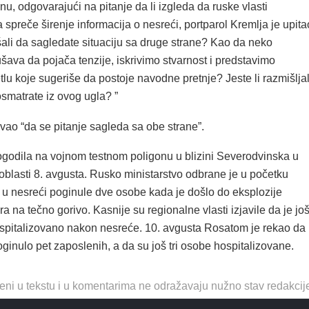
 odgovarajući na pitanje da li izgleda da ruske vlasti
spreče širenje informacija o nesreći, portparol Kremlja je upita
šali da sagledate situaciju sa druge strane? Kao da neko
ava da pojača tenzije, iskrivimo stvarnost i predstavimo
etlu koje sugeriše da postoje navodne pretnje? Jeste li razmišljal
smatrate iz ovog ugla? ”
vao “da se pitanje sagleda sa obe strane”.
ogodila na vojnom testnom poligonu u blizini Severodvinska u
oblasti 8. avgusta. Rusko ministarstvo odbrane je u početku
u u nesreći poginule dve osobe kada je došlo do eksplozije
 na tečno gorivo. Kasnije su regionalne vlasti izjavile da je jo
spitalizovano nakon nesreće. 10. avgusta Rosatom je rekao da
poginulo pet zaposlenih, a da su još tri osobe hospitalizovane.
eni u tekstu i u komentarima ne odražavaju nužno stav redakcij