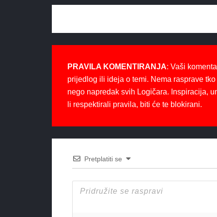
PRAVILA KOMENTIRANJA
: Vaši komenta
prijedlog ili ideja o temi. Nema rasprave tko 
nego napredak svih Logičara. Inspiracija, u
li respektirali pravila, biti će te blokirani.
Pretplatiti se