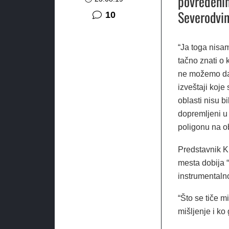
povređenih
Severodvin
komentara
10
“Ja toga nisa
tačno znati o 
ne možemo da 
izveštaji koje 
oblasti nisu b
dopremljeni u
poligonu na o
Predstavnik Kr
mesta dobija 
instrumentaln
“Što se tiče m
mišljenje i ko 