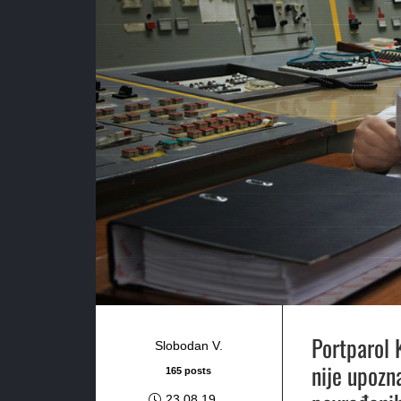
Portparol 
Slobodan V.
nije upozn
165 posts
23.08.19