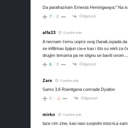
Da parafraziram Ernesta Hemingwaya:” Na ist
Odgovori
7
0
alfa33
6 godine prije
A neznam čemu uopće ovaj članak,ispada da se
se infiltrirao špijun cia-e kao i što su rekli 
drugim temama pa ne stignu se baviti ovom
Odgovori
6
0
Zare
6 godine prije
Samo 3.6 Roentgena comrade Dyatlov
Odgovori
0
-1
mirko
6 godine prije
laze cim zine, kao nasi susjedni istocni,a sam