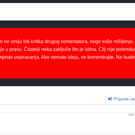
ri ne smiju biti kritika drugog komentatora, nego vaše mišljenje,
je u pravu. Čitatelji neka zaključe što je istina. Cilj nije polemika
mjesto uvjeravanja. Ako nemate ideju, ne komentirajte. Ne bude
Prijavite se
3000