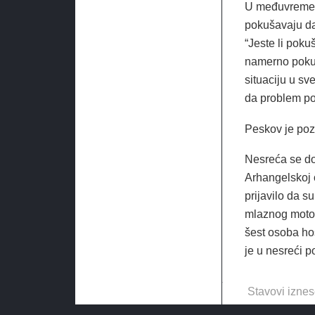
U međuvremenu,
pokušavaju da 
“Jeste li poku
namerno pokuš
situaciju u sv
da problem po
Peskov je poz
Nesreća se d
Arhangelskoj 
prijavilo da s
mlaznog motora
šest osoba ho
je u nesreći 
Stavovi iznes