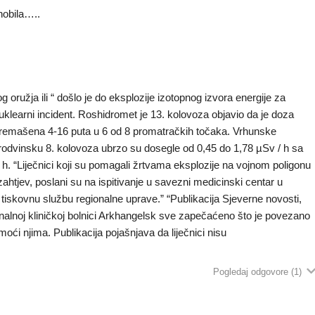
nobila…..
g oružja ili “ došlo je do eksplozije izotopnog izvora energije za
klearni incident. Roshidromet je 13. kolovoza objavio da je doza
remašena 4-16 puta u 6 od 8 promatračkih točaka. Vrhunske
rodvinsku 8. kolovoza ubrzo su dosegle od 0,45 do 1,78 µSv / h sa
h. “Liječnici koji su pomagali žrtvama eksplozije na vojnom poligonu
ahtjev, poslani su na ispitivanje u savezni medicinski centar u
 tiskovnu službu regionalne uprave.” “Publikacija Sjeverne novosti,
gionalnoj kliničkoj bolnici Arkhangelsk sve zapečaćeno što je povezano
ći njima. Publikacija pojašnjava da liječnici nisu
Pogledaj odgovore
(1)