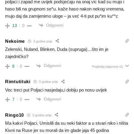
poljaci i zapad me uvijek podsjećaju na onaj vic kad su mujo i
haso bili na grupnom se*u. kaže haso nakon nekog vremena,
mujo daj da zamijenimo uloge – ja već 4-ti put pu*im ku**c
Odgovori
13
0
Nekoime
3 godine prije
Zelenski, Nuland, Blinken, Duda (supruga)…što im je
zajedničko?
Odgovori
6
0
Pogledaj odgovore
(1)
Rimtutituki
3 godine prije
Vec treci put Poljaci nasjedaju,i dobiju po nosu uvijek
Odgovori
7
0
Ringo10
3 godine prije
Ma kakvi Poljaci. Umislili da su neki faktor a u stvari niko i ništa
Kivni na Ruse jer su morali da im glade jaja 45 godina