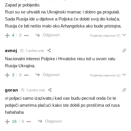
Zapad je pobijedio.
Rusi su se uhvatili na Ukrajinski mamac i dobro ga progutali.
Sada Rusija ide u dijelove a Poljska će dobiti svoj dio kolača.
Rusija će biti nešto malo oko Arhangelska ako bude pristojna.
Odgovori
4
0
Pogledaj odgovore
(7)
avnoj
3 godine prije
Nacionalni interesi Poljske i Hrvatske nisu isti u ovom ratu
Rusija-Ukrajina.
Odgovori
3
0
Pogledaj odgovore
(1)
goran
3 godine prije
vi poljaci samo izazivate,i kad vas budu pecnuli onda če te
pobječi amerima plačući kako ste dobili po prstičima od rusa
hahahaha
Odgovori
16
0