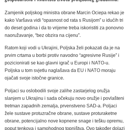
Zamjenik poljskog ministra obrane Marcin Ociepa rekao je
kako Varšava vidi “opasnost od rata s Rusijom” u idućih tri
do deset godina i da to vrijeme treba iskoristiti za ponovno
naoružavanje, “bez obzira na cijenu”.
Ratom koji vodi u Ukrajini, Poljska želi pokazati da je na
prvim crtama u borbi protiv navodno “agresivne Rusije” i
pozicionirati se kao glavni igrač u Europi i NATO-u.
Poljska u tom svjetlu naglašava da EU i NATO moraju
ojačati svoje istočne granice.
Poljaci su oslobodili svoje zalihe zastarjelog oružja
slanjem u Ukrajinu i sada očekuju novo oružje i povlašteni
tretman zapadnih zemalja, prvenstveno SAD-a. Poljaci
žele sustave protuzračne obrane, sustave proturaketne
obrane, potencijalno nove kopnene snage i tešku opremu,
poput tenkova i samohodnog topništva. Ovo također dolazi