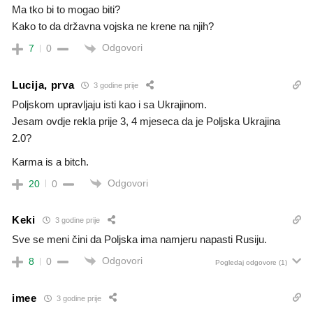
Ma tko bi to mogao biti?
Kako to da državna vojska ne krene na njih?
Odgovori
7
0
Lucija, prva
3 godine prije
Poljskom upravljaju isti kao i sa Ukrajinom.
Jesam ovdje rekla prije 3, 4 mjeseca da je Poljska Ukrajina
2.0?
Karma is a bitch.
Odgovori
20
0
Keki
3 godine prije
Sve se meni čini da Poljska ima namjeru napasti Rusiju.
Odgovori
8
0
Pogledaj odgovore
(1)
imee
3 godine prije