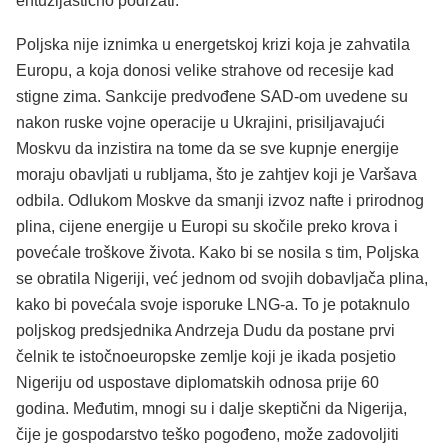
entuzijastično podržati.
Poljska nije iznimka u energetskoj krizi koja je zahvatila
Europu, a koja donosi velike strahove od recesije kad
stigne zima. Sankcije predvođene SAD-om uvedene su
nakon ruske vojne operacije u Ukrajini, prisiljavajući
Moskvu da inzistira na tome da se sve kupnje energije
moraju obavljati u rubljama, što je zahtjev koji je Varšava
odbila. Odlukom Moskve da smanji izvoz nafte i prirodnog
plina, cijene energije u Europi su skočile preko krova i
povećale troškove života. Kako bi se nosila s tim, Poljska
se obratila Nigeriji, već jednom od svojih dobavljača plina,
kako bi povećala svoje isporuke LNG-a. To je potaknulo
poljskog predsjednika Andrzeja Dudu da postane prvi
čelnik te istočnoeuropske zemlje koji je ikada posjetio
Nigeriju od uspostave diplomatskih odnosa prije 60
godina. Međutim, mnogi su i dalje skeptični da Nigerija,
čije je gospodarstvo teško pogođeno, može zadovoljiti