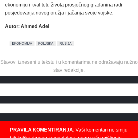
ekonomiju i kvalitetu života prosječnog građanina radi
posjedovanja novog oružja i jačanja svoje vojske.
Autor: Ahmed Adel
EKONOMIJA
POLJSKA
RUSIJA
Stavovi izneseni u tekstu i u komentarima ne odražavaju nužno
stav redakcije.
PRAVILA KOMENTIRANJA
: Vaši komentari ne smiju
biti kritika drugog komentatora, nego vaše mišljenje,