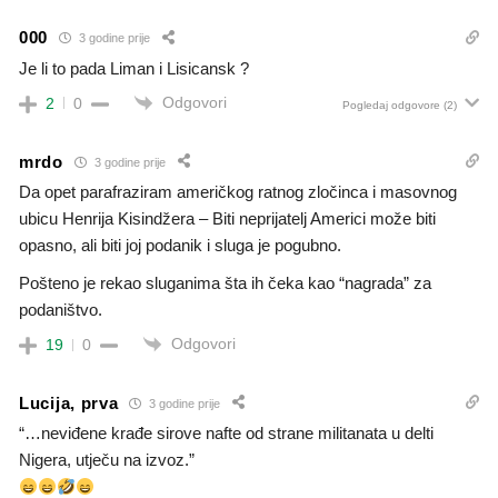
000
3 godine prije
Je li to pada Liman i Lisicansk ?
Odgovori
2
0
Pogledaj odgovore
(2)
mrdo
3 godine prije
Da opet parafraziram američkog ratnog zločinca i masovnog
ubicu Henrija Kisindžera – Biti neprijatelj Americi može biti
opasno, ali biti joj podanik i sluga je pogubno.
Pošteno je rekao sluganima šta ih čeka kao “nagrada” za
podaništvo.
Odgovori
19
0
Lucija, prva
3 godine prije
“…neviđene krađe sirove nafte od strane militanata u delti
Nigera, utječu na izvoz.”