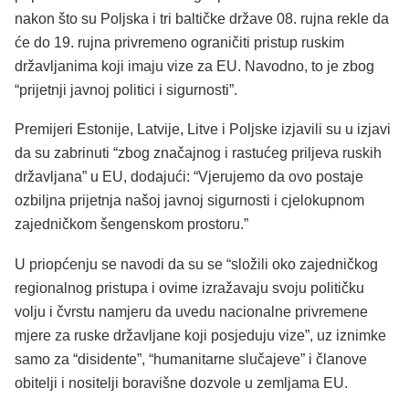
nakon što su Poljska i tri baltičke države 08. rujna rekle da
će do 19. rujna privremeno ograničiti pristup ruskim
državljanima koji imaju vize za EU. Navodno, to je zbog
“prijetnji javnoj politici i sigurnosti”.
Premijeri Estonije, Latvije, Litve i Poljske izjavili su u izjavi
da su zabrinuti “zbog značajnog i rastućeg priljeva ruskih
državljana” u EU, dodajući: “Vjerujemo da ovo postaje
ozbiljna prijetnja našoj javnoj sigurnosti i cjelokupnom
zajedničkom šengenskom prostoru.”
U priopćenju se navodi da su se “složili oko zajedničkog
regionalnog pristupa i ovime izražavaju svoju političku
volju i čvrstu namjeru da uvedu nacionalne privremene
mjere za ruske državljane koji posjeduju vize”, uz iznimke
samo za “disidente”, “humanitarne slučajeve” i članove
obitelji i nositelji boravišne dozvole u zemljama EU.