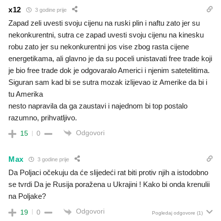
x12
3 godine prije
Zapad zeli uvesti svoju cijenu na ruski plin i naftu zato jer su
nekonkurentni, sutra ce zapad uvesti svoju cijenu na kinesku
robu zato jer su nekonkurentni jos vise zbog rasta cijene
energetikama, ali glavno je da su poceli unistavati free trade koji
je bio free trade dok je odgovaralo Americi i njenim satetelitima.
Siguran sam kad bi se sutra mozak izlijevao iz Amerike da bi i
tu Amerika
nesto napravila da ga zaustavi i najednom bi top postalo
razumno, prihvatljivo.
Odgovori
15
0
Max
3 godine prije
Da Poljaci očekuju da će slijedeći rat biti protiv njih a istodobno
se tvrdi Da je Rusija poražena u Ukrajini ! Kako bi onda krenulii
na Poljake?
Odgovori
19
0
Pogledaj odgovore
(1)