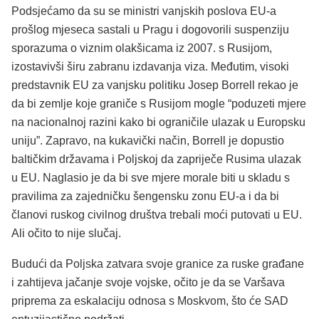
Podsjećamo da su se ministri vanjskih poslova EU-a
prošlog mjeseca sastali u Pragu i dogovorili suspenziju
sporazuma o viznim olakšicama iz 2007. s Rusijom,
izostavivši širu zabranu izdavanja viza. Međutim, visoki
predstavnik EU za vanjsku politiku Josep Borrell rekao je
da bi zemlje koje graniče s Rusijom mogle “poduzeti mjere
na nacionalnoj razini kako bi ograničile ulazak u Europsku
uniju”. Zapravo, na kukavički način, Borrell je dopustio
baltičkim državama i Poljskoj da zapriječe Rusima ulazak
u EU. Naglasio je da bi sve mjere morale biti u skladu s
pravilima za zajedničku šengensku zonu EU-a i da bi
članovi ruskog civilnog društva trebali moći putovati u EU.
Ali očito to nije slučaj.
Budući da Poljska zatvara svoje granice za ruske građane
i zahtijeva jačanje svoje vojske, očito je da se Varšava
priprema za eskalaciju odnosa s Moskvom, što će SAD