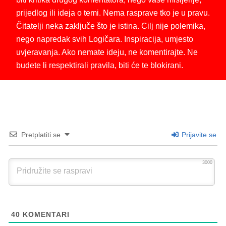
prijedlog ili ideja o temi. Nema rasprave tko je u pravu.
Čitatelji neka zaključe što je istina. Cilj nije polemika,
nego napredak svih Logičara. Inspiracija, umjesto
uvjeravanja. Ako nemate ideju, ne komentirajte. Ne
budete li respektirali pravila, biti će te blokirani.
Pretplatiti se
Prijavite se
3000
40
KOMENTARI