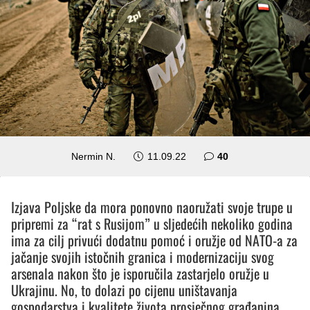
komentara
Nermin N.
11.09.22
40
Izjava Poljske da mora ponovno naoružati svoje trupe u
pripremi za “rat s Rusijom” u sljedećih nekoliko godina
ima za cilj privući dodatnu pomoć i oružje od NATO-a za
jačanje svojih istočnih granica i modernizaciju svog
arsenala nakon što je isporučila zastarjelo oružje u
Ukrajinu. No, to dolazi po cijenu uništavanja
gospodarstva i kvalitete života prosječnog građanina.