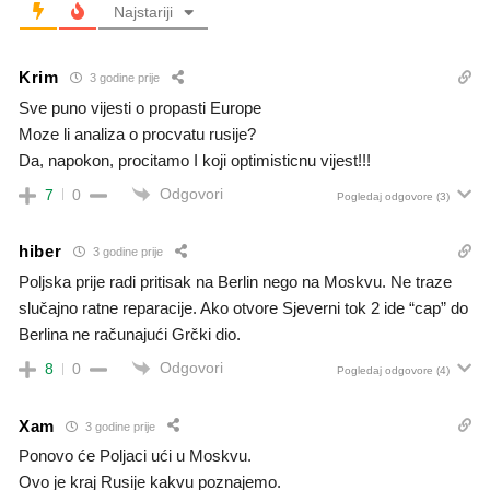
Najstariji
Krim
3 godine prije
Sve puno vijesti o propasti Europe
Moze li analiza o procvatu rusije?
Da, napokon, procitamo I koji optimisticnu vijest!!!
Odgovori
7
0
Pogledaj odgovore
(3)
hiber
3 godine prije
Poljska prije radi pritisak na Berlin nego na Moskvu. Ne traze
slučajno ratne reparacije. Ako otvore Sjeverni tok 2 ide “cap” do
Berlina ne računajući Grčki dio.
Odgovori
8
0
Pogledaj odgovore
(4)
Xam
3 godine prije
Ponovo će Poljaci ući u Moskvu.
Ovo je kraj Rusije kakvu poznajemo.