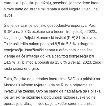
europsku i poljsku potražnju, posebno, jer neviđene krađe
sirove nafte od strane militanata u delti Nigera, utječu na
izvoz.
Što je još važnije, poljsko gospodarstvo usporava. Pad
BDP-a na 2,7 % očekuje se u trećem tromjesečju 2022.,
izvijestio je Poljski ekonomski institut (PIE) 31. kolovoza.
To je uslijedilo nakon pada od 8,5 do 5,3 % u drugom
tromjesečju. Istraživački centar u državnom vlasništvu
vjeruje da će inflacija do kraja četvrtog tromjesečja biti
14,5 %, ali bi mogla porasti na 15,6 % u veljači 2023. zbog
rasta cijena energije.
Tako, Poljska daje prioritet interesima SAD-a u pritisku na
Moskvu u lažnom uvjerenju da se Rusija priprema za
invaziju na zemlju. Ovo ne samo da naglašava da Poljska
još uvijek ne razumije u potpunosti razloge ruske vojne
operacije u Ukrajini, već da je također spremna uništiti