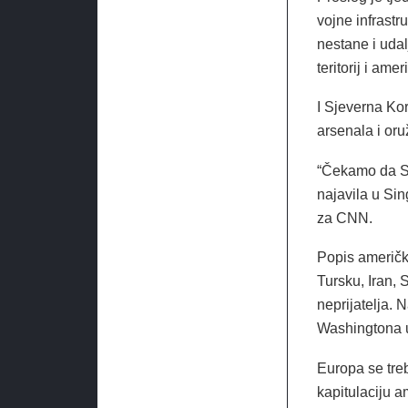
vojne infrast
nestane i udal
teritorij i ame
I Sjeverna Ko
arsenala i oru
“Čekamo da Sj
najavila u Sin
za CNN.
Popis američki
Tursku, Iran, S
neprijatelja. 
Washingtona u
Europa se tre
kapitulaciju a