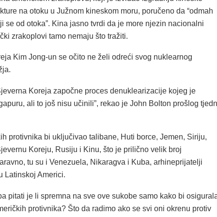
rukture na otoku u Južnom kineskom moru, poručeno da “odmah
ji se od otoka”. Kina jasno tvrdi da je more njezin nacionalni
rički zrakoplovi tamo nemaju što tražiti.
reja Kim Jong-un se očito ne želi odreći svog nuklearnog
žja.
everna Koreja započne proces denuklearizacije kojeg je
gapuru, ali to još nisu učinili”, rekao je John Bolton prošlog tjed
h protivnika bi uključivao talibane, Huti borce, Jemen, Siriju,
jevernu Koreju, Rusiju i Kinu, što je prilično velik broj
Naravno, tu su i Venezuela, Nikaragva i Kuba, arhineprijatelji
 Latinskoj Americi.
ba pitati je li spremna na sve ove sukobe samo kako bi osigural
meričkih protivnika? Što da radimo ako se svi oni okrenu protiv