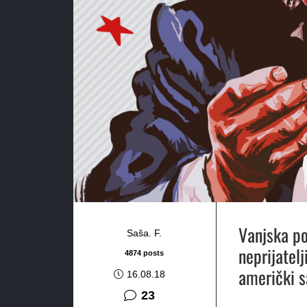
Vanjska po
Saša. F.
neprijatelj
4874 posts
američki s
16.08.18
komentara
23