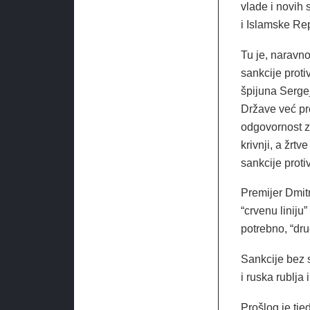
vlade i novih
i Islamske Re
Tu je, naravn
sankcije prot
špijuna Sergej
Države već pro
odgovornost za
krivnji, a žrt
sankcije proti
Premijer Dmit
“crvenu liniju
potrebno, “dr
Sankcije bez s
i ruska rublja
Prošlog je tje