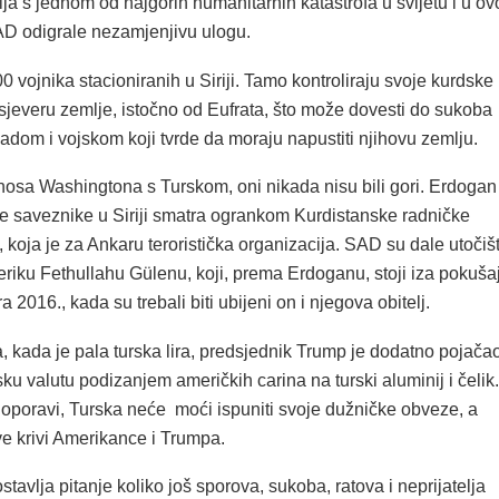
a s jednom od najgorih humanitarnih katastrofa u svijetu i u ov
SAD odigrale nezamjenjivu ulogu.
 vojnika stacioniranih u Siriji. Tamo kontroliraju svoje kurdske
sjeveru zemlje, istočno od Eufrata, što može dovesti do sukoba
ladom i vojskom koji tvrde da moraju napustiti njihovu zemlju.
dnosa Washingtona s Turskom, oni nikada nisu bili gori. Erdogan
e saveznike u Siriji smatra ogrankom Kurdistanske radničke
 koja je za Ankaru teroristička organizacija. SAD su dale utočiš
riku Fethullahu Gülenu, koji, prema Erdoganu, stoji iza pokuša
 2016., kada su trebali biti ubijeni on i njegova obitelj.
, kada je pala turska lira, predsjednik Trump je dodatno pojača
rsku valutu podizanjem američkih carina na turski aluminij i čelik.
 oporavi, Turska neće moći ispuniti svoje dužničke obveze, a
e krivi Amerikance i Trumpa.
stavlja pitanje koliko još sporova, sukoba, ratova i neprijatelja