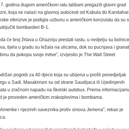
17. godina dugom američkom ratu talibani pregazili glavni grad
zni, koja se nalazi na glavnoj autocesti od Kabula do Kandahar
anske ofenzive je podigla uzbunu u američkom konzulatu da su 
 uključiti bombarderi B-1.
 da će broj žrtava u Ghazniju prestati rastu, u nedjelju su bolnic
va, tijela u gradu su ležala na ulicama, dok su pucnjava i grana
binu da pokopa svoje mrtve”, izvijestio je The Wall Street
držan pogreb za 40 djece koja su ubijena u prošli ponedjeljak
gu u Sadi. Masakrirani su od strane Saudijaca ili Ujedinjenih
ata u zračnom napadu na školski autobus. Prema informacijam
d je proveden američkim zrakoplovima i bombama.
 Amerike i njezinih saveznika protiv sinova Jemena”, rekao je
aca.