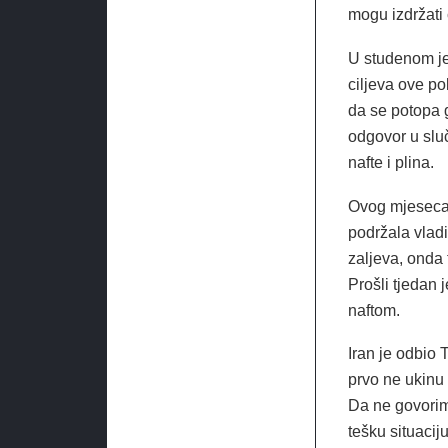
mogu izdržati
U studenom je
ciljeva ove pol
da se potopa g
odgovor u sluč
nafte i plina.
Ovog mjeseca 
podržala vlad
zaljeva, onda
Prošli tjedan j
naftom.
Iran je odbio
prvo ne ukinu
Da ne govorim
tešku situacij