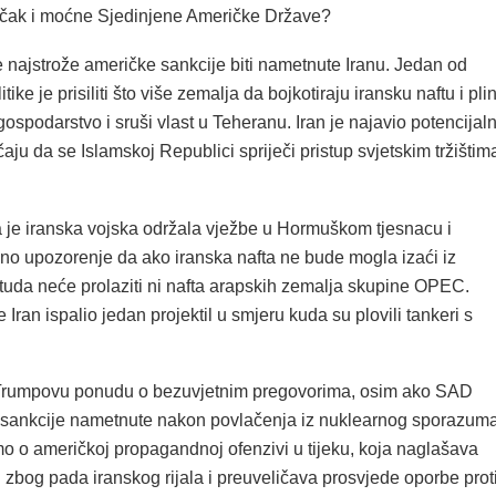
 čak i moćne Sjedinjene Američke Države?
 najstrože američke sankcije biti nametnute Iranu. Jedan od
itike je prisiliti što više zemalja da bojkotiraju iransku naftu i plin
ospodarstvo i sruši vlast u Teheranu. Iran je najavio potencijaln
aju da se Islamskoj Republici spriječi pristup svjetskim tržištim
je iranska vojska održala vježbe u Hormuškom tjesnacu i
ino upozorenje da ako iranska nafta ne bude mogla izaći iz
 tuda neće prolaziti ni nafta arapskih zemalja skupine OPEC.
e Iran ispalio jedan projektil u smjeru kuda su plovili tankeri s
 Trumpovu ponudu o bezuvjetnim pregovorima, osim ako SAD
 sankcije nametnute nakon povlačenja iz nuklearnog sporazuma
o o američkoj propagandnoj ofenzivi u tijeku, koja naglašava
u zbog pada iranskog rijala i preuveličava prosvjede oporbe prot