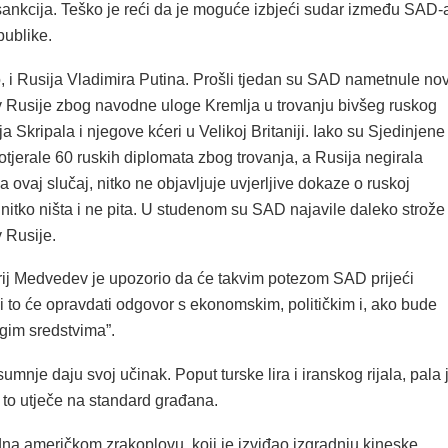
 sankcija. Teško je reći da je moguće izbjeći sudar između SAD-
publike.
o, i Rusija Vladimira Putina. Prošli tjedan su SAD nametnule no
iv Rusije zbog navodne uloge Kremlja u trovanju bivšeg ruskog
a Skripala i njegove kćeri u Velikoj Britaniji. Iako su Sjedinjene
tjerale 60 ruskih diplomata zbog trovanja, a Rusija negirala
 ovaj slučaj, nitko ne objavljuje uvjerljive dokaze o ruskoj
ve nitko ništa i ne pita. U studenom su SAD najavile daleko strože
v Rusije.
rij Medvedev je upozorio da će takvim potezom SAD prijeći
” i to će opravdati odgovor s ekonomskim, političkim i, ako bude
ugim sredstvima”.
umnje daju svoj učinak. Poput turske lira i iranskog rijala, pala 
 i to utječe na standard građana.
dna američkom zrakoplovu, koji je izviđao izgradnju kineske