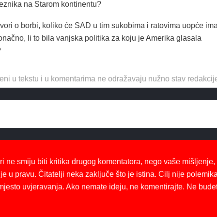
eznika na Starom kontinentu?
vori o borbi, koliko će SAD u tim sukobima i ratovima uopće ima
ačno, li to bila vanjska politika za koju je Amerika glasala
?
eni u tekstu i u komentarima ne odražavaju nužno stav redakcij
ri ne smiju biti kritika drugog komentatora, nego vaše mišljenje,
je u pravu. Čitatelji neka zaključe što je istina. Cilj nije polemika
mjesto uvjeravanja. Ako nemate ideju, ne komentirajte. Ne bude