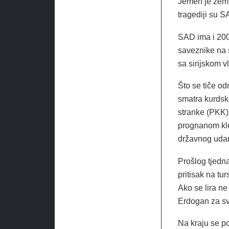
Jemen je zemlj
tragediji su 
SAD ima i 2000
saveznike na 
sa sirijskom v
Što se tiče o
smatra kurdsk
stranke (PKK),
prognanom kle
državnog udara
Prošlog tjedna
pritisak na tu
Ako se lira ne
Erdogan za sv
Na kraju se po