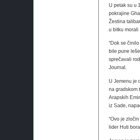
U petak su u 
pokrajine Gha
Žestina talib
u bitku morali
“Dok se činilo
bile pune leše
sprečavali rod
Journal.
U Jemenu je o
na gradskom tr
Arapskih Emir
iz Sade, napa
“Ovo je zločin
lider Huti bor