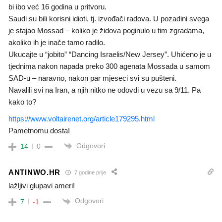
bi ibo već 16 godina u pritvoru.
Saudi su bili korisni idioti, tj. izvođači radova. U pozadini svega
je stajao Mossad – koliko je židova poginulo u tim zgradama,
akoliko ih je inače tamo radilo.
Ukucajte u “jobito” “Dancing Israelis/New Jersey”. Uhićeno je u
tjednima nakon napada preko 300 agenata Mossada u samom
SAD-u – naravno, nakon par mjeseci svi su pušteni.
Navalili svi na Iran, a njih nitko ne odovdi u vezu sa 9/11. Pa
kako to?
https://www.voltairenet.org/article179295.html
Pametnomu dosta!
Odgovori
14
0
ANTINWO.HR
7 godine prije
lažljivi glupavi ameri!
Odgovori
7
-1