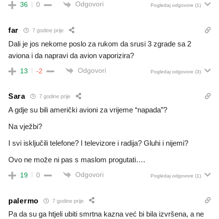
Odgovori
36
0
Pogledaj odgovore
(1)
far
7 godine prije
Dali je jos nekome poslo za rukom da srusi 3 zgrade sa 2
aviona i da napravi da avion vaporizira?
Odgovori
13
-2
Pogledaj odgovore
(3)
Sara
7 godine prije
A gdje su bili američki avioni za vrijeme “napada”?
Na vježbi?
I svi isključili telefone? I televizore i radija? Gluhi i nijemi?
Ovo ne može ni pas s maslom progutati….
Odgovori
19
0
Pogledaj odgovore
(1)
palermo
7 godine prije
Pa da su ga htjeli ubiti smrtna kazna već bi bila izvršena, a ne