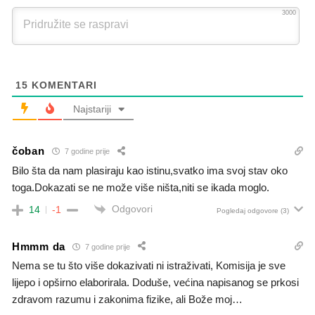
3000
15
KOMENTARI
Najstariji
čoban
7 godine prije
Bilo šta da nam plasiraju kao istinu,svatko ima svoj stav oko
toga.Dokazati se ne može više ništa,niti se ikada moglo.
Odgovori
14
-1
Pogledaj odgovore
(3)
Hmmm da
7 godine prije
Nema se tu što više dokazivati ni istraživati, Komisija je sve
lijepo i opširno elaborirala. Doduše, većina napisanog se prkosi
zdravom razumu i zakonima fizike, ali Bože moj…