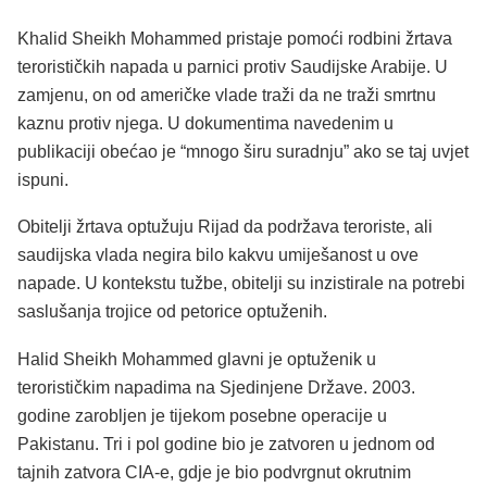
Khalid Sheikh Mohammed pristaje pomoći rodbini žrtava
terorističkih napada u parnici protiv Saudijske Arabije. U
zamjenu, on od američke vlade traži da ne traži smrtnu
kaznu protiv njega. U dokumentima navedenim u
publikaciji obećao je “mnogo širu suradnju” ako se taj uvjet
ispuni.
Obitelji žrtava optužuju Rijad da podržava teroriste, ali
saudijska vlada negira bilo kakvu umiješanost u ove
napade. U kontekstu tužbe, obitelji su inzistirale na potrebi
saslušanja trojice od petorice optuženih.
Halid Sheikh Mohammed glavni je optuženik u
terorističkim napadima na Sjedinjene Države. 2003.
godine zarobljen je tijekom posebne operacije u
Pakistanu. Tri i pol godine bio je zatvoren u jednom od
tajnih zatvora CIA-e, gdje je bio podvrgnut okrutnim