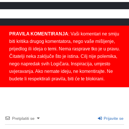
PRAVILA KOMENTIRANJA
: Vaši komentari ne smiju
biti kritika drugog komentatora, nego vaše mišljenje,
prijedlog ili ideja o temi. Nema rasprave tko je u pravu.
Čitatelji neka zaključe što je istina. Cilj nije polemika,
nego napredak svih Logičara. Inspiracija, umjesto
uvjeravanja. Ako nemate ideju, ne komentirajte. Ne
budete li respektirali pravila, biti će te blokirani.
Pretplatiti se
Prijavite se