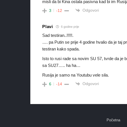
misli da bi Kina ostala pasivna kad bi im Rusij
Odgovori
3
-12
Plavi
6 godine prije
Sad testiran..!!!!!.
…. pa Putin se prije 4 godine hvalio da je taj pr
testiran kako spada.
Isto to rusi rade sa novim SU 57, tvrde da je 
sa SU27….. ha ha…
Rusija je samo na Youtubu vele sila.
Odgovori
6
-14
Početna