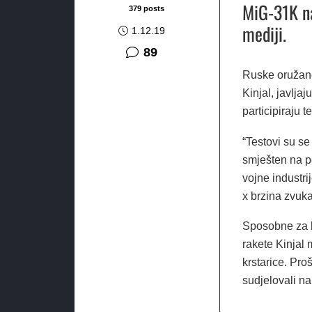
MiG-31K na
379 posts
mediji.
1.12.19
komentara
89
Ruske oružane 
Kinjal, javljaj
participiraju te
“Testovi su se
smješten na p
vojne industri
x brzina zvuka
Sposobne za l
rakete Kinjal 
krstarice. Pro
sudjelovali n