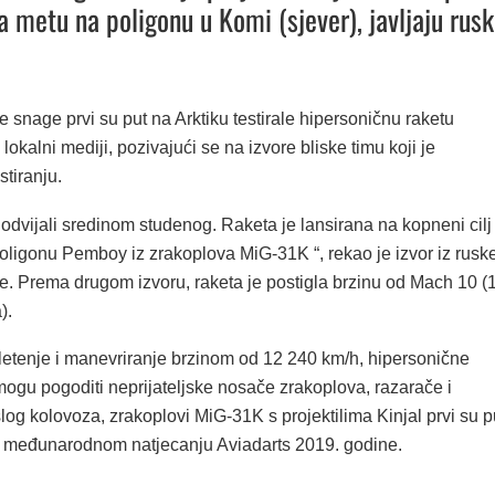
 metu na poligonu u Komi (sjever), javljaju rusk
snage prvi su put na Arktiku testirale hipersoničnu raketu
u lokalni mediji, pozivajući se na izvore bliske timu koji je
stiranju.
 odvijali sredinom studenog. Raketa je lansirana na kopneni cilj
oligonu Pemboy iz zrakoplova MiG-31K “, rekao je izvor iz rusk
je. Prema drugom izvoru, raketa je postigla brzinu od Mach 10 (
).
etenje i manevriranje brzinom od 12 240 km/h, hipersonične
mogu pogoditi neprijateljske nosače zrakoplova, razarače i
šlog kolovoza, zrakoplovi MiG-31K s projektilima Kinjal prvi su p
a međunarodnom natjecanju Aviadarts 2019. godine.