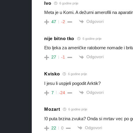
Ivo
6 godine prije
Meta je u Komi. A dežurni amerofili na aparati
Odgovori
47
-2
nije bitno tko
6 godine prije
Eto ljeka za američke ratoborne nomade i bri
Odgovori
27
-1
Kvisko
6 godine prije
I jesu li uspjeli pogodit Arktik?
Odgovori
7
-24
Mozart
6 godine prije
!0 puta brzina zvuka? Onda si mrtav vec po g
Odgovori
22
0