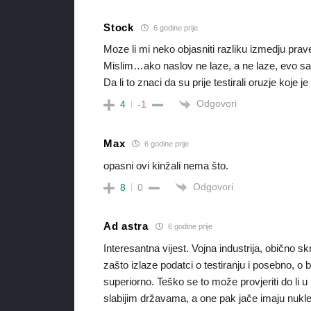
Stock
6 godine prije
Moze li mi neko objasniti razliku izmedju prav
Mislim…ako naslov ne laze, a ne laze, evo sa
Da li to znaci da su prije testirali oruzje koje j
Odgovori
4
-1
Max
6 godine prije
opasni ovi kinžali nema što.
Odgovori
8
0
Ad astra
6 godine prije
Interesantna vijest. Vojna industrija, obično s
zašto izlaze podatci o testiranju i posebno, o b
superiorno. Teško se to može provjeriti do li u ra
slabijim državama, a one pak jače imaju nuklearn