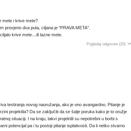
e mete i krive mete?
m provjerio dva puta, ciljana je “PRAVA META”.
e ciljalo krive mete…ili lazne mete.
Pogledaj odgovore
(20)
kriva testiranja novog naoružanja, ako je ono avangardno. Pitanje je
rzini projektila? Da se zaključiti da se šalje poruka kako je to oružje
tnoj situaciji. I na kraju, takvi projektili su nepotrebni u borbi s
i potencijal pa i tu postoji pitanje isplativosti. Da li netko stvarno