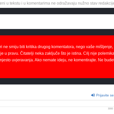
eni u tekstu i u komentarima ne odražavaju nužno stav redakcij
ri ne smiju biti kritika drugog komentatora, nego vaše mišljenje,
je u pravu. Čitatelji neka zaključe što je istina. Cilj nije polemika
mjesto uvjeravanja. Ako nemate ideju, ne komentirajte. Ne bude
Prijavite se
3000