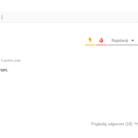
+]
Najstariji
6 godine prije
erom.
Pogledaj odgovore
(18)