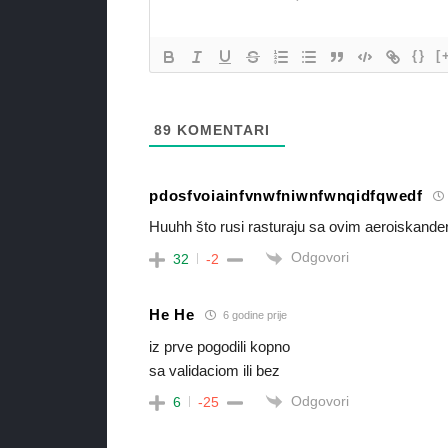
{}
[
89
KOMENTARI
pdosfvoiainfvnwfniwnfwnqidfqwedf
Huuhh što rusi rasturaju sa ovim aeroiskand
Odgovori
32
-2
He He
6 godine prije
iz prve pogodili kopno
sa validaciom ili bez
Odgovori
6
-25