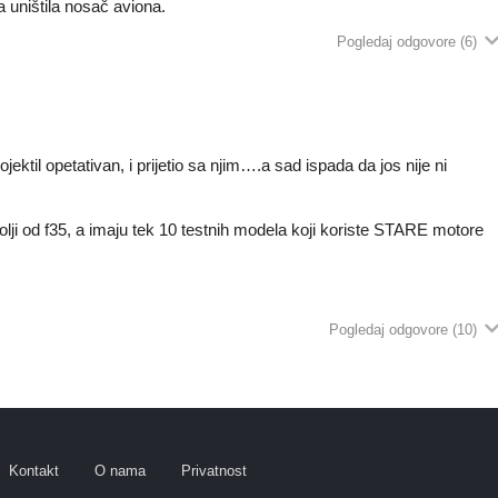
a uništila nosač aviona.
Pogledaj odgovore
(6)
ojektil opetativan, i prijetio sa njim….a sad ispada da jos nije ni
bolji od f35, a imaju tek 10 testnih modela koji koriste STARE motore
Pogledaj odgovore
(10)
Kontakt
O nama
Privatnost