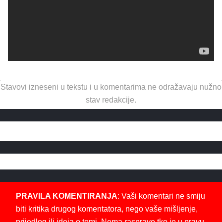
Stavovi izneseni u tekstu i u komentarima ne odražavaju nužno
stav redakcije.
PRAVILA KOMENTIRANJA
: Vaši komentari ne smiju
biti kritika drugog komentatora, nego vaše mišljenje,
prijedlog ili ideja o temi. Nema rasprave tko je u pravu.