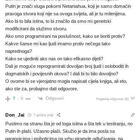
Putin je znači sluga pokorni Netaniahua, koji je samo domaćin
pravoga stvora koji nije sa ovoga svijeta, ali je tu milenijima.
Ako bi to bila istina, to bi značilo da smo mi genetski
modificirani da služimo stvoru.
Ako smo programirani na poslušnost, kako se boriti protiv?
Kakve šanse mi kao ljudi imamo protiv nečega tako
naprednoga?
Kako se ujediniti ako nas on tako efikasno dijeli?
Dali je moguće reprogramirati dovoljan broj ljudi i osloboditi ih
dogmatskih i povijesnih okova? I dali bi to bilo dovoljno?
O ovome bi se vjerojatno mogla napisati cijela knjiga, ali eto,
ako ste za, probajmo dati odgovore.
Odgovori
7
0
Pogledaj odgovore
(3)
Don_Jai
7 godine prije
Pustimo na stranu šta je od toga isitna a šta tek u testiranju, no
Putin ih plaši. Užasno plaši. Skužio je da ima posla sa
paranoicima i psihoticima na vrhu piramde odlučivanja, na