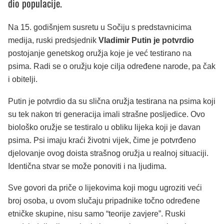
dio populacije.
Na 15. godišnjem susretu u Sočiju s predstavnicima
medija, ruski predsjednik
Vladimir Putin je potvrdio
postojanje genetskog oružja koje je već testirano na
psima. Radi se o oružju koje cilja određene narode, pa čak
i obitelji.
Putin je potvrdio da su slična oružja testirana na psima koji
su tek nakon tri generacija imali strašne posljedice. Ovo
biološko oružje se testiralo u obliku lijeka koji je davan
psima. Psi imaju kraći životni vijek, čime je potvrđeno
djelovanje ovog doista strašnog oružja u realnoj situaciji.
Identična stvar se može ponoviti i na ljudima.
Sve govori da priče o lijekovima koji mogu ugroziti veći
broj osoba, u ovom slučaju pripadnike točno određene
etničke skupine, nisu samo “teorije zavjere”. Ruski