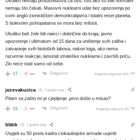
Ukoliko nemaju protusredstva za ovo, rusi ako su iole normalni
nemaju što čekati. Masovni nuklearni udar bez upozorenja po
svim anglo-zionističkim demonkratijama i totalni reset planeta.
S bolesnim psihopatama se mora bez milosti.
Ukoliko baš žele biti naivci i dobričine do kraja, javno
upozorenje i ultimatum od 15 dana za uništenje svih zaliha i
zatvaranje svih bioloških labosa, nakon toga, ako nema
razumne reakcije, lansirati strateške nuklearne.i završiti priču.
Zlo neće stati samo od sebe.
Odgovori
17
-4
Pogledaj odgovore
(14)
jezevakucica
7 godine prije
Pitam se,zašto mi je cjepljenje ,prvo došlo u misao?
Odgovori
15
-1
Pogledaj odgovore
(6)
bbbb
7 godine prije
Uspjeli su 50 posto kadra ciokaubojske armade uvjeriti