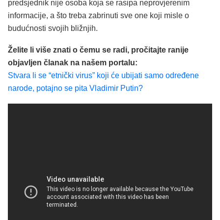
predsjednik nije osoba koja se rasipa neprovjerenim
informacije, a što treba zabrinuti sve one koji misle o
budućnosti svojih bližnjih.
Želite li više znati o čemu se radi, pročitajte ranije
objavljen članak na našem portalu:
Stvara li se “etnički virus” koji će ubijati samo određene
narode, potajno se pita Vladimir Putin?