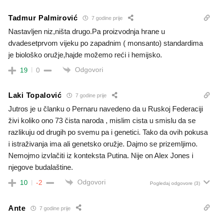
Tadmur Palmirović
7 godine prije
Nastavljen niz,ništa drugo.Pa proizvodnja hrane u
dvadesetprvom vijeku po zapadnim ( monsanto) standardima
je biološko oružje,hajde možemo reći i hemijsko.
Odgovori
19
0
Laki Topalović
7 godine prije
Jutros je u članku o Pernaru navedeno da u Ruskoj Federaciji
živi koliko ono 73 čista naroda , mislim cista u smislu da se
razlikuju od drugih po svemu pa i genetici. Tako da ovih pokusa
i istraživanja ima ali genetsko oružje. Dajmo se prizemljimo.
Nemojmo izvlačiti iz konteksta Putina. Nije on Alex Jones i
njegove budalaštine.
Odgovori
10
-2
Pogledaj odgovore
(3)
Ante
7 godine prije