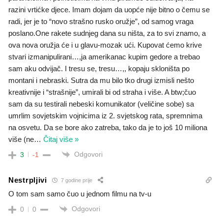
razini vrtićke djece. Imam dojam da uopće nije bitno o čemu se
radi, jer je to “novo strašno rusko oružje”, od samog vraga
poslano.One rakete sudnjeg dana su ništa, za to svi znamo, a
ova nova oružja će i u glavu-mozak ući. Kupovat ćemo krive
stvari izmanipulirani…,ja amerikanac kupim gedore a trebao
sam aku odvijač. I tresu se, tresu…,, kopaju skloništa po
montani i nebraski. Sutra da mu bilo tko drugi izmisli nešto
kreativnije i “strašnije”, umirali bi od straha i više. A btw;čuo
sam da su testirali nebeski komunikator (veličine sobe) sa
umrlim sovjetskim vojnicima iz 2. svjetskog rata, spremnima
na osvetu. Da se bore ako zatreba, tako da je to još 10 miliona
više (ne
…
Čitaj više »
Odgovori
3
-1
Nestrpljivi
7 godine prije
O tom sam samo čuo u jednom filmu na tv-u
Odgovori
0
0