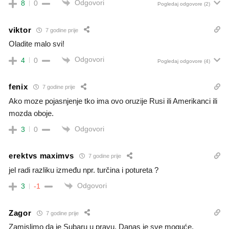
Odgovori
8
0
Pogledaj odgovore
(2)
viktor
7 godine prije
Oladite malo svi!
Odgovori
4
0
Pogledaj odgovore
(4)
fenix
7 godine prije
Ako moze pojasnjenje tko ima ovo oruzije Rusi ili Amerikanci ili
mozda oboje.
Odgovori
3
0
erektvs maximvs
7 godine prije
jel radi razliku između npr. turčina i potureta ?
Odgovori
3
-1
Zagor
7 godine prije
Zamislimo da je Subaru u pravu. Danas je sve moguće.