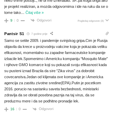
neko vrime postoji.., ne bi me iznenadilo. SF..pa koga briga ako
je projekt realiziran, a mozda odgovornima i ide na ruku da se o
tome tako
…
Čitaj više »
Odgovori
9
0
Pogledaj odgovore
(3)
Pantsir S1
7 godine prije
Samo se setite 2009. i pandemije svinjskog gripa.Cim je Rusija
objavila da krece u proizvodnju vakcine koja je pokazala veliku
efikasnost, momentalno su zapadne farmaceutske kompanije
izbacile lek.Spomenimo i Americku kompaniju “Mosquito Mate”
i njihove GMO komarce koji su pokazali svoju efikasnost kada
su pusteni iznad Brazila da sire “Zika virus” za dobrobit
covecanstva.Jedan od klijenata ove kompanije je i Americka
agencija za zastitu zivotne sredine(EPA).Putin je pocetkom
2016. porucio na sastanku saveta bezbednosti, ministarki
zdravlja da se obrati posebna paznja na taj virus, da se
preduzmu mere i da se podhitno pronadje lek.
Odgovori
16
0