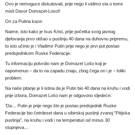
Ovo je nemoguce diskutovati, prije nego li vidimo sta o tome
misli Davor Domazet-Loso!!
On za Putina kaze:
Naime, isto kako je Isus Krist, prije početka svog javnog
djelovanja prvo otišao u pustinju 40 dana na duhovnu pripremu,
to isto učinio je i Vladimir Putin prije nego je prvi put postao
predsjednikom Ruske Federacije.
Tu informaciju potvrdio nam je Domazet Lošo koji je
napomenuo – da to na zapadu znaju, zbog čega on i je – toliki
problem.
Na naše pitanje je li istina da je Putin bio 40 dana na kruhu i vodi
prije izbora, Domazet Lošo nam je odgovorio sljedeće:
‘Da… Putin je prije nego što je postao predsjednik Ruske
Federacije bio četrdeset dana u sibirskoj pustinji zvanoj “Pitijska
pustinja”, na kruhu i vodi i na temperaturi od minus 30
stupnjeva…