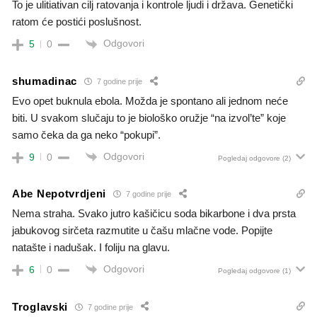
To je ulitiativan cilj ratovanja i kontrole ljudi i država. Genetički
ratom će postići poslušnost.
Odgovori
5
0
shumadinac
7 godine prije
Evo opet buknula ebola. Možda je spontano ali jednom neće
biti. U svakom slučaju to je biološko oružje “na izvol’te” koje
samo čeka da ga neko “pokupi”.
Odgovori
9
0
Pogledaj odgovore
(2)
Abe Nepotvrdjeni
7 godine prije
Nema straha. Svako jutro kašičicu soda bikarbone i dva prsta
jabukovog sirčeta razmutite u čašu mlačne vode. Popijte
natašte i nadušak. I foliju na glavu.
Odgovori
6
0
Pogledaj odgovore
(1)
Troglavski
7 godine prije