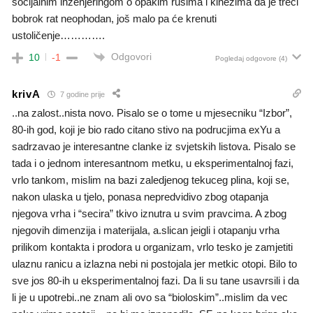
socijalnim inženjeringom o opakim rusima i kinezima da je treći
bobrok rat neophodan, još malo pa će krenuti
ustoličenje………….
Odgovori
10
-1
Pogledaj odgovore
(4)
krivA
7 godine prije
..na zalost..nista novo. Pisalo se o tome u mjesecniku “Izbor”,
80-ih god, koji je bio rado citano stivo na podrucjima exYu a
sadrzavao je interesantne clanke iz svjetskih listova. Pisalo se
tada i o jednom interesantnom metku, u eksperimentalnoj fazi,
vrlo tankom, mislim na bazi zaledjenog tekuceg plina, koji se,
nakon ulaska u tjelo, ponasa nepredvidivo zbog otapanja
njegova vrha i “secira” tkivo iznutra u svim pravcima. A zbog
njegovih dimenzija i materijala, a.slican jeigli i otapanju vrha
prilikom kontakta i prodora u organizam, vrlo tesko je zamjetiti
ulaznu ranicu a izlazna nebi ni postojala jer metkic otopi. Bilo to
sve jos 80-ih u eksperimentalnoj fazi. Da li su tane usavrsili i da
li je u upotrebi..ne znam ali ovo sa “bioloskim”..mislim da vec