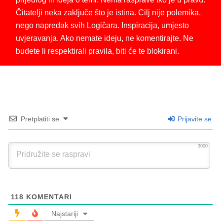
Čitatelji neka zaključe što je istina. Cilj nije polemika,
nego napredak svih Logičara. Inspiracija, umjesto
uvjeravanja. Ako nemate ideju, ne komentirajte. Ne
budete li respektirali pravila, biti će te blokirani.
Pretplatiti se
Prijavite se
3000
118
KOMENTARI
Najstariji