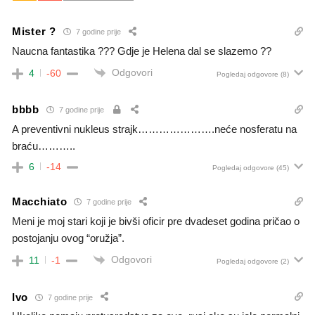
Mister ?
7 godine prije
Naucna fantastika ??? Gdje je Helena dal se slazemo ??
Odgovori
4
-60
Pogledaj odgovore
(8)
bbbb
7 godine prije
A preventivni nukleus strajk………………….neće nosferatu na
braću………..
6
-14
Pogledaj odgovore
(45)
Macchiato
7 godine prije
Meni je moj stari koji je bivši oficir pre dvadeset godina pričao o
postojanju ovog “oružja”.
Odgovori
11
-1
Pogledaj odgovore
(2)
Ivo
7 godine prije