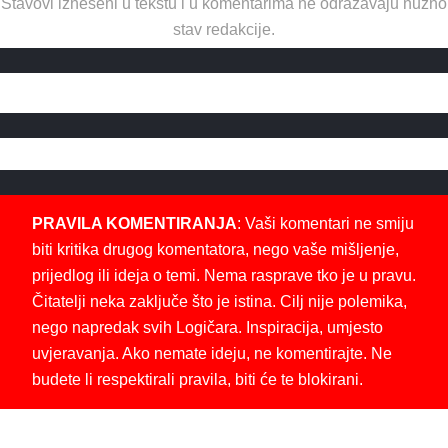
Stavovi izneseni u tekstu i u komentarima ne odražavaju nužno
stav redakcije.
PRAVILA KOMENTIRANJA
: Vaši komentari ne smiju
biti kritika drugog komentatora, nego vaše mišljenje,
prijedlog ili ideja o temi. Nema rasprave tko je u pravu.
Čitatelji neka zaključe što je istina. Cilj nije polemika,
nego napredak svih Logičara. Inspiracija, umjesto
uvjeravanja. Ako nemate ideju, ne komentirajte. Ne
budete li respektirali pravila, biti će te blokirani.