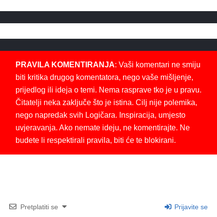
PRAVILA KOMENTIRANJA
: Vaši komentari ne smiju
biti kritika drugog komentatora, nego vaše mišljenje,
prijedlog ili ideja o temi. Nema rasprave tko je u pravu.
Čitatelji neka zaključe što je istina. Cilj nije polemika,
nego napredak svih Logičara. Inspiracija, umjesto
uvjeravanja. Ako nemate ideju, ne komentirajte. Ne
budete li respektirali pravila, biti će te blokirani.
Pretplatiti se
Prijavite se