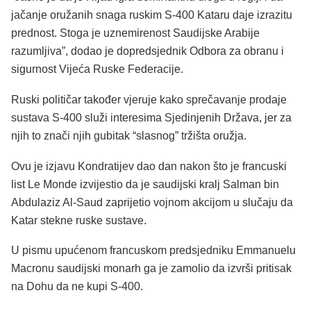
jačanje oružanih snaga ruskim S-400 Kataru daje izrazitu
prednost. Stoga je uznemirenost Saudijske Arabije
razumljiva”, dodao je dopredsjednik Odbora za obranu i
sigurnost Vijeća Ruske Federacije.
Ruski političar također vjeruje kako sprečavanje prodaje
sustava S-400 služi interesima Sjedinjenih Država, jer za
njih to znači njih gubitak “slasnog” tržišta oružja.
Ovu je izjavu Kondratijev dao dan nakon što je francuski
list Le Monde izvijestio da je saudijski kralj Salman bin
Abdulaziz Al-Saud zaprijetio vojnom akcijom u slučaju da
Katar stekne ruske sustave.
U pismu upućenom francuskom predsjedniku Emmanuelu
Macronu saudijski monarh ga je zamolio da izvrši pritisak
na Dohu da ne kupi S-400.