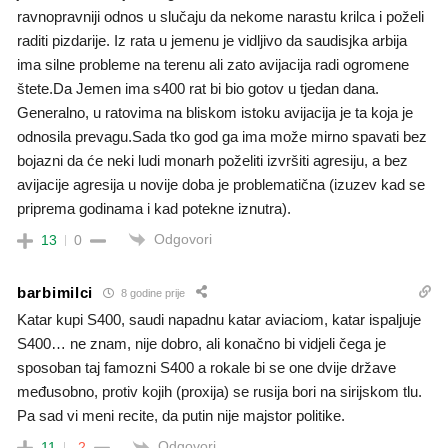
ravnopravniji odnos u slučaju da nekome narastu krilca i poželi
raditi pizdarije. Iz rata u jemenu je vidljivo da saudisjka arbija
ima silne probleme na terenu ali zato avijacija radi ogromene
štete.Da Jemen ima s400 rat bi bio gotov u tjedan dana.
Generalno, u ratovima na bliskom istoku avijacija je ta koja je
odnosila prevagu.Sada tko god ga ima može mirno spavati bez
bojazni da će neki ludi monarh poželiti izvršiti agresiju, a bez
avijacije agresija u novije doba je problematična (izuzev kad se
priprema godinama i kad potekne iznutra).
Odgovori
13
0
barbimilci
8 godine prije
Katar kupi S400, saudi napadnu katar aviaciom, katar ispaljuje
S400… ne znam, nije dobro, ali konačno bi vidjeli čega je
sposoban taj famozni S400 a rokale bi se one dvije države
međusobno, protiv kojih (proxija) se rusija bori na sirijskom tlu.
Pa sad vi meni recite, da putin nije majstor politike.
Odgovori
11
-2