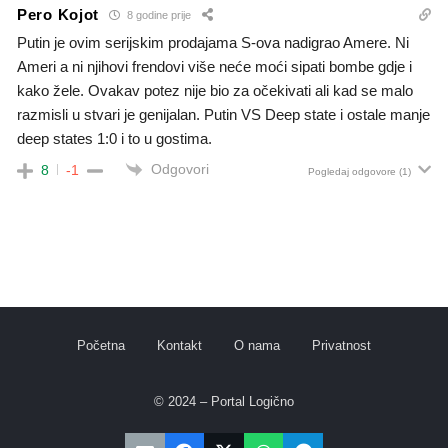
Pero Kojot
8 godine prije
Putin je ovim serijskim prodajama S-ova nadigrao Amere. Ni
Ameri a ni njihovi frendovi više neće moći sipati bombe gdje i
kako žele. Ovakav potez nije bio za očekivati ali kad se malo
razmisli u stvari je genijalan. Putin VS Deep state i ostale manje
deep states 1:0 i to u gostima.
Odgovori
8
-1
Pogledaj odgovore
(1)
Početna
Kontakt
O nama
Privatnost
© 2024 – Portal Logično