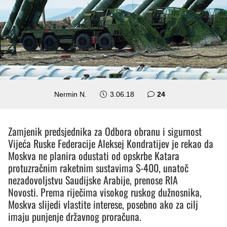
komentara
Nermin N.
3.06.18
24
Zamjenik predsjednika za Odbora obranu i sigurnost
Vijeća Ruske Federacije Aleksej Kondratijev je rekao da
Moskva ne planira odustati od opskrbe Katara
protuzračnim raketnim sustavima S-400, unatoč
nezadovoljstvu Saudijske Arabije, prenose RIA
Novosti. Prema riječima visokog ruskog dužnosnika,
Moskva slijedi vlastite interese, posebno ako za cilj
imaju punjenje državnog proračuna.