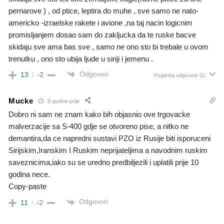
pernarove ) , od ptice, leptira do muhe , sve samo ne nato-
americko -izraelske rakete i avione ,na taj nacin logicnim
promisljanjem dosao sam do zakljucka da te ruske bacve
skidaju sve ama bas sve , samo ne ono sto bi trebale u ovom
trenutku , ono sto ubija ljude u siriji i jemenu .
Odgovori
13
-2
Pogledaj odgovore
(1)
Mucke
8 godine prije
Dobro ni sam ne znam kako bih objasnio ove trgovacke
malverzacije sa S-400 gdje se otvoreno pise, a nitko ne
demantira,da ce napredni sustavi PZO iz Rusije biti isporuceni
Sirijskim,Iranskim I Ruskim neprijateljima a navodnim ruskim
saveznicima,iako su se uredno predbiljezili i uplatili prije 10
godina nece.
Copy-paste
Odgovori
11
-2