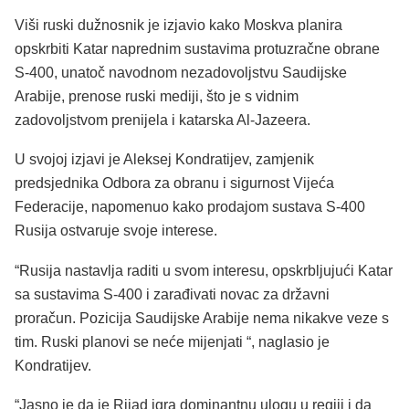
Viši ruski dužnosnik je izjavio kako Moskva planira
opskrbiti Katar naprednim sustavima protuzračne obrane
S-400, unatoč navodnom nezadovoljstvu Saudijske
Arabije, prenose ruski mediji, što je s vidnim
zadovoljstvom prenijela i katarska Al-Jazeera.
U svojoj izjavi je Aleksej Kondratijev, zamjenik
predsjednika Odbora za obranu i sigurnost Vijeća
Federacije, napomenuo kako prodajom sustava S-400
Rusija ostvaruje svoje interese.
“Rusija nastavlja raditi u svom interesu, opskrbljujući Katar
sa sustavima S-400 i zarađivati ​​novac za državni
proračun. Pozicija Saudijske Arabije nema nikakve veze s
tim. Ruski planovi se neće mijenjati “, naglasio je
Kondratijev.
“Jasno je da je Rijad igra dominantnu ulogu u regiji i da