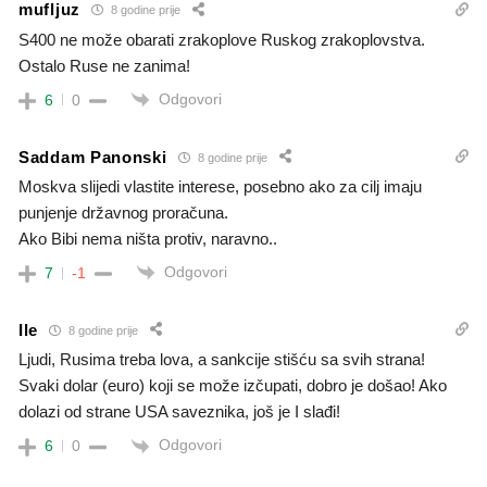
mufljuz
8 godine prije
S400 ne može obarati zrakoplove Ruskog zrakoplovstva.
Ostalo Ruse ne zanima!
Odgovori
6
0
Saddam Panonski
8 godine prije
Moskva slijedi vlastite interese, posebno ako za cilj imaju
punjenje državnog proračuna.
Ako Bibi nema ništa protiv, naravno..
Odgovori
7
-1
Ile
8 godine prije
Ljudi, Rusima treba lova, a sankcije stišću sa svih strana!
Svaki dolar (euro) koji se može izčupati, dobro je došao! Ako
dolazi od strane USA saveznika, još je I slađi!
Odgovori
6
0