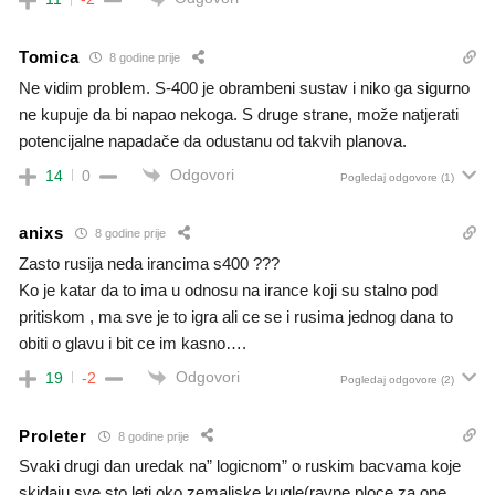
Tomica
8 godine prije
Ne vidim problem. S-400 je obrambeni sustav i niko ga sigurno
ne kupuje da bi napao nekoga. S druge strane, može natjerati
potencijalne napadače da odustanu od takvih planova.
Odgovori
14
0
Pogledaj odgovore
(1)
anixs
8 godine prije
Zasto rusija neda irancima s400 ???
Ko je katar da to ima u odnosu na irance koji su stalno pod
pritiskom , ma sve je to igra ali ce se i rusima jednog dana to
obiti o glavu i bit ce im kasno….
Odgovori
19
-2
Pogledaj odgovore
(2)
Proleter
8 godine prije
Svaki drugi dan uredak na” logicnom” o ruskim bacvama koje
skidaju sve sto leti oko zemaljske kugle(ravne ploce za one