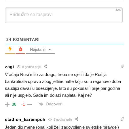
3000
24
KOMENTARI
Najstariji
zagi
8 godine prije
Vraćaju Rusi milo za drago, treba se sjetiti da je Rusija
bankrotirala upravo zbog jeftine nafte koju su u reganovo doba
saudijci davali u bsescijenje. Isto su pokušali i prije par godina
ali nije uspjelo. Sada im dolazi naplata. Kaj ne?
Odgovori
38
-1
stadion_karampuh
8 godine prije
Jedan dio mene (onaj koji želi zadovoljenje svjetske ‘pravde’)