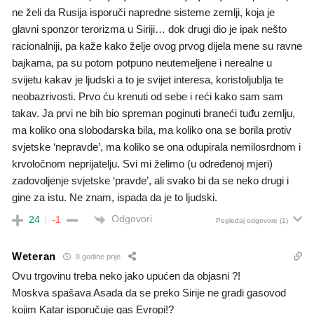
ne želi da Rusija isporuči napredne sisteme zemlji, koja je
glavni sponzor terorizma u Siriji… dok drugi dio je ipak nešto
racionalniji, pa kaže kako želje ovog prvog dijela mene su ravne
bajkama, pa su potom potpuno neutemeljene i nerealne u
svijetu kakav je ljudski a to je svijet interesa, koristoljublja te
neobazrivosti. Prvo ću krenuti od sebe i reći kako sam sam
takav. Ja prvi ne bih bio spreman poginuti braneći tuđu zemlju,
ma koliko ona slobodarska bila, ma koliko ona se borila protiv
svjetske ‘nepravde’, ma koliko se ona odupirala nemilosrdnom i
krvoločnom neprijatelju. Svi mi želimo (u određenoj mjeri)
zadovoljenje svjetske ‘pravde’, ali svako bi da se neko drugi i
gine za istu. Ne znam, ispada da je to ljudski.
Odgovori
24
-1
Pogledaj odgovore
(1)
Weteran
8 godine prije
Ovu trgovinu treba neko jako upućen da objasni ?!
Moskva spašava Asada da se preko Sirije ne gradi gasovod
kojim Katar isporučuje gas Evropi!?