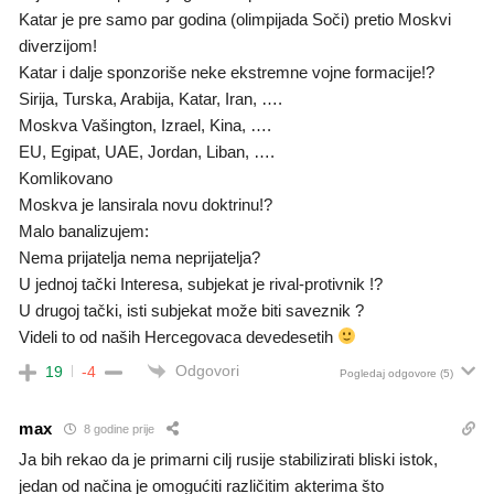
Katar je pre samo par godina (olimpijada Soči) pretio Moskvi
diverzijom!
Katar i dalje sponzoriše neke ekstremne vojne formacije!?
Sirija, Turska, Arabija, Katar, Iran, ….
Moskva Vašington, Izrael, Kina, ….
EU, Egipat, UAE, Jordan, Liban, ….
Komlikovano
Moskva je lansirala novu doktrinu!?
Malo banalizujem:
Nema prijatelja nema neprijatelja?
U jednoj tački Interesa, subjekat je rival-protivnik !?
U drugoj tački, isti subjekat može biti saveznik ?
Videli to od naših Hercegovaca devedesetih
Odgovori
19
-4
Pogledaj odgovore
(5)
max
8 godine prije
Ja bih rekao da je primarni cilj rusije stabilizirati bliski istok,
jedan od načina je omogućiti različitim akterima što