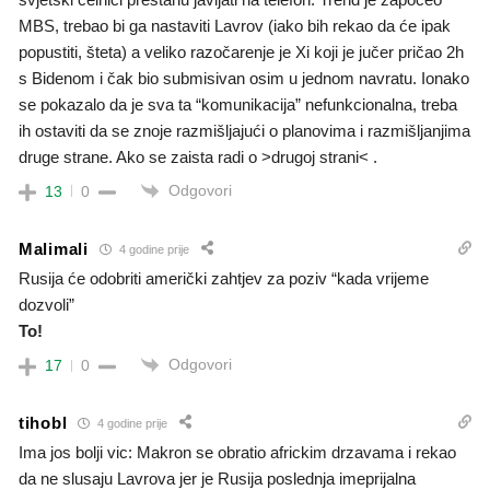
MBS, trebao bi ga nastaviti Lavrov (iako bih rekao da će ipak
popustiti, šteta) a veliko razočarenje je Xi koji je jučer pričao 2h
s Bidenom i čak bio submisivan osim u jednom navratu. Ionako
se pokazalo da je sva ta “komunikacija” nefunkcionalna, treba
ih ostaviti da se znoje razmišljajući o planovima i razmišljanjima
druge strane. Ako se zaista radi o >drugoj strani< .
Odgovori
13
0
Malimali
4 godine prije
Rusija će odobriti američki zahtjev za poziv “kada vrijeme
dozvoli”
To!
Odgovori
17
0
tihobl
4 godine prije
Ima jos bolji vic: Makron se obratio africkim drzavama i rekao
da ne slusaju Lavrova jer je Rusija poslednja imeprijalna