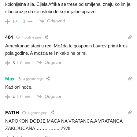
kolonijalna sila. Cijela Afrika se trese od smijeha, znaju ko im je
slao oruzje da se oslobode kolonijalne uprave.
Odgovori
17
0
404
4 godine prije
Amerikanac stani u red. Možda te gospodin Lavrov primi kroz
pola godine. A možda te i nikako ne primi.
Odgovori
5
0
Max
4 godine prije
Kad oni hoće.
Odgovori
4
0
FATIH
4 godine prije
NAPOKON,DODJE MACA NA VRATANCA.A VRATANCA
ZAKLJUCANA……………..???!!