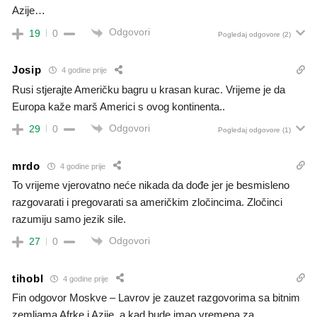
Azije…
Odgovori
19
0
Pogledaj odgovore
(2)
Josip
4 godine prije
Rusi stjerajte Američku bagru u krasan kurac. Vrijeme je da
Europa kaže marš Americi s ovog kontinenta..
Odgovori
29
0
Pogledaj odgovore
(1)
mrdo
4 godine prije
To vrijeme vjerovatno neće nikada da dođe jer je besmisleno
razgovarati i pregovarati sa američkim zločincima. Zločinci
razumiju samo jezik sile.
Odgovori
27
0
tihobl
4 godine prije
Fin odgovor Moskve – Lavrov je zauzet razgovorima sa bitnim
zemljama Afrke i Azije, a kad bude imao vremena za