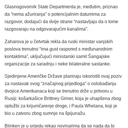
Glasnogovornik State Departmenta je, međutim, priznao
da “nema ažuriranja” o potencijalnim datumima za
razgovor, dodajući da dvije strane “nastavljaju da o tome
razgovaraju na odgovarajućim kanalima”.
Zaharova je u četvrtak rekla da ruski ministar vanjskih
poslova trenutno “ima gust raspored s međunarodnim
kontaktima”, uključujući ministarski samit Šangajske
organizacije za saradnju i neke bilateralne sastanke.
Sjedinjene Američke Države planiraju iskoristiti ovaj poziv
za nastavak svog “značajnog prijedloga” o oslobađanju
dvojice Amerikanaca koji se trenutno drže u pritvoru u
Rusiji: košarkašice Brittney Griner, koja je uhapšena zbog
optužbi za krijumčarenje droge, i Paula Whelana, koji je
bio u zatvoru zbog sumnje na špijunažu.
Blinken je u srijedu rekao novinarima da se nada da bi