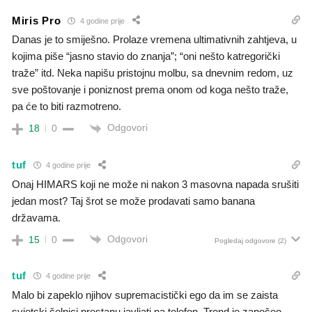
Miris Pro
4 godine prije
Danas je to smiješno. Prolaze vremena ultimativnih zahtjeva, u
kojima piše “jasno stavio do znanja”; “oni nešto katregorički
traže” itd. Neka napišu pristojnu molbu, sa dnevnim redom, uz
sve poštovanje i poniznost prema onom od koga nešto traže,
pa će to biti razmotreno.
Odgovori
18
0
tuf
4 godine prije
Onaj HIMARS koji ne može ni nakon 3 masovna napada srušiti
jedan most? Taj šrot se može prodavati samo banana
državama.
Odgovori
15
0
Pogledaj odgovore
(2)
tuf
4 godine prije
Malo bi zapeklo njihov supremacistički ego da im se zaista
svjetski čelnici prestanu javljati na telefon. Trend je započeo