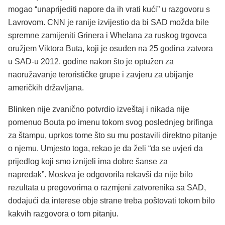
mogao “unaprijediti napore da ih vrati kući” u razgovoru s
Lavrovom. CNN je ranije izvijestio da bi SAD možda bile
spremne zamijeniti Grinera i Whelana za ruskog trgovca
oružjem Viktora Buta, koji je osuđen na 25 godina zatvora
u SAD-u 2012. godine nakon što je optužen za
naoružavanje terorističke grupe i zavjeru za ubijanje
američkih državljana.
Blinken nije zvanično potvrdio izveštaj i nikada nije
pomenuo Bouta po imenu tokom svog poslednjeg brifinga
za štampu, uprkos tome što su mu postavili direktno pitanje
o njemu. Umjesto toga, rekao je da želi “da se uvjeri da
prijedlog koji smo iznijeli ima dobre šanse za
napredak”. Moskva je odgovorila rekavši da nije bilo
rezultata u pregovorima o razmjeni zatvorenika sa SAD,
dodajući da interese obje strane treba poštovati tokom bilo
kakvih razgovora o tom pitanju.