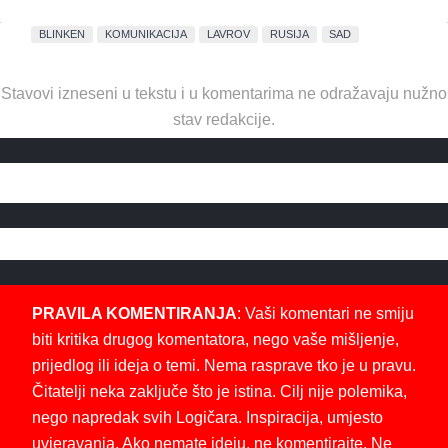
BLINKEN
KOMUNIKACIJA
LAVROV
RUSIJA
SAD
Stavovi izneseni u tekstu i u komentarima ne odražavaju nužno
stav redakcije.
PRAVILA KOMENTIRANJA
: Vaši komentari ne smiju
biti kritika drugog komentatora, nego vaše mišljenje,
prijedlog ili ideja o temi. Nema rasprave tko je u pravu.
Čitatelji neka zaključe što je istina. Cilj nije polemika,
nego napredak svih Logičara. Inspiracija, umjesto
uvjeravanja. Ako nemate ideju, ne komentirajte. Ne