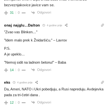
bezveznjakovice javice vam se.
Odgovori
31
0
onaj najglu...Dalton
4 godine prije
”Zvao vas Blinken…”
”Idem malo prek k Žnidaršiću.” – Lavrov
P.S.
A je upeklo…
”Nemoj sidit na ladnom betonu!” – Baba
Odgovori
14
0
eks
4 godine prije
Da, Ameri, NATO i Ukri pobedjuju, a Rusi napreduju. Avdejevka
pada za tri-četiri dana .
Odgovori
12
0