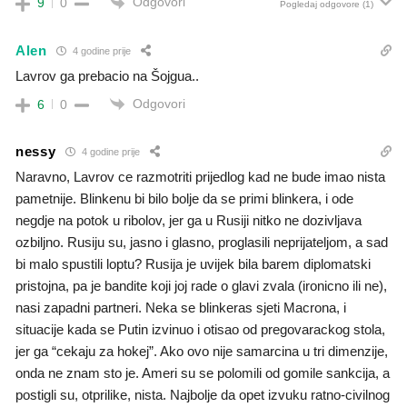
Odgovori
9
0
Pogledaj odgovore
(1)
Alen
4 godine prije
Lavrov ga prebacio na Šojgua..
Odgovori
6
0
nessy
4 godine prije
Naravno, Lavrov ce razmotriti prijedlog kad ne bude imao nista
pametnije. Blinkenu bi bilo bolje da se primi blinkera, i ode
negdje na potok u ribolov, jer ga u Rusiji nitko ne dozivljava
ozbiljno. Rusiju su, jasno i glasno, proglasili neprijateljom, a sad
bi malo spustili loptu? Rusija je uvijek bila barem diplomatski
pristojna, pa je bandite koji joj rade o glavi zvala (ironicno ili ne),
nasi zapadni partneri. Neka se blinkeras sjeti Macrona, i
situacije kada se Putin izvinuo i otisao od pregovarackog stola,
jer ga “cekaju za hokej”. Ako ovo nije samarcina u tri dimenzije,
onda ne znam sto je. Ameri su se polomili od gomile sankcija, a
postigli su, otprilike, nista. Najbolje da opet izvuku ratno-civilnog