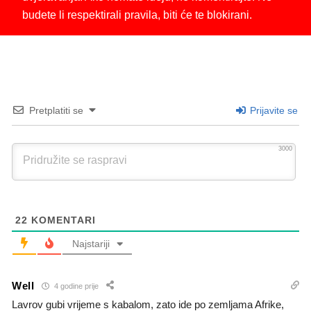
budete li respektirali pravila, biti će te blokirani.
Pretplatiti se
Prijavite se
3000
22
KOMENTARI
Najstariji
Well
4 godine prije
Lavrov gubi vrijeme s kabalom, zato ide po zemljama Afrike,