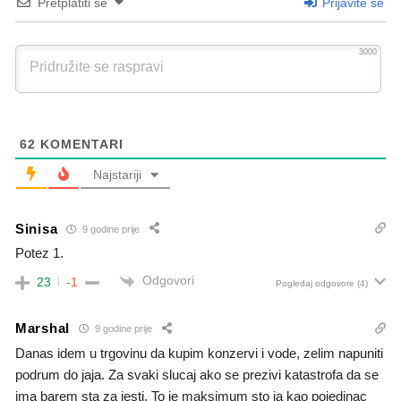
Pretplatiti se
Prijavite se
3000
62
KOMENTARI
Najstariji
Sinisa
9 godine prije
Potez 1.
Odgovori
23
-1
Pogledaj odgovore
(4)
Marshal
9 godine prije
Danas idem u trgovinu da kupim konzervi i vode, zelim napuniti
podrum do jaja. Za svaki slucaj ako se prezivi katastrofa da se
ima barem sta za jesti. To je maksimum sto ja kao pojedinac