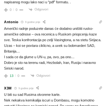
napisanog mogu lako naci u “pdf” formatu. .
Odgovori
0
0
Antonio
9 godine prije
Američki radnje poduzete danas će dodatno uništiti rusko-
američke odnose – ova recenica u Ruskom priopcenju kaze
sve. Teska konfrontacija po zelji Vasingtona, a na stetu Sirijaca.
Uzas – koi se povtara ciklicno, a uvek su bobmarderi SAD,
Britanija…
I sada ce da glume u UN-u, pa, ovo, pa ono…
Dobro je sto na terenu radi, Hezbolah, Iran, Rusija i naravno
Siriski narod.
Odgovori
13
0
X3M
9 godine prije
U biti su sad Rusima otvorene karte.
Nek nekakva kemikalija iscuri u Dombasu, mogu komotno
optuziti Ukraince za kemiski napad. Po uzoru na Amerikance,