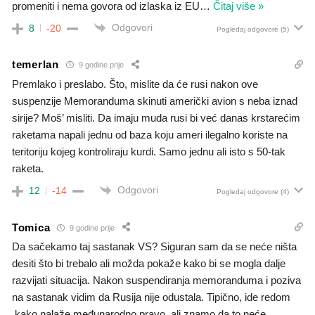
promeniti i nema govora od izlaska iz EU
…
Čitaj više »
Odgovori
8
-20
Pogledaj odgovore
(5)
temerlan
9 godine prije
Premlako i preslabo. Što, mislite da će rusi nakon ove
suspenzije Memoranduma skinuti američki avion s neba iznad
sirije? Moš’ misliti. Da imaju muda rusi bi već danas krstarećim
raketama napali jednu od baza koju ameri ilegalno koriste na
teritoriju kojeg kontroliraju kurdi. Samo jednu ali isto s 50-tak
raketa.
Odgovori
12
-14
Pogledaj odgovore
(4)
Tomica
9 godine prije
Da sačekamo taj sastanak VS? Siguran sam da se neće ništa
desiti što bi trebalo ali možda pokaže kako bi se mogla dalje
razvijati situacija. Nakon suspendiranja memoranduma i poziva
na sastanak vidim da Rusija nije odustala. Tipično, ide redom
,kako nalaže međunarodno pravo, ali znamo da to neće