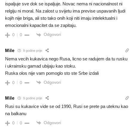
ispaljuje sve dok se ispaljuje. Novac nema ni nacionalnost ni
relgiju ni moral. Na zalost u svijetu ima previse uspavanih ljudi
kojih nije briga, ali sto tako onih koji niti imaju intelektualni i
emocionalni kapacitet da se zapitaju.
Odgovori
0
0
Mile
9 godine prije
Nema vecih kukavica nego Rusa, licno se radujem da tu rusku
i ukrainsku gamad ubijaju kao stoku.
Ruska olos nije vam pomoglo sto ste Srbe izdali
Odgovori
0
0
Mile
9 godine prije
Rusi su kukavice vide se od 1990, Rusi se prete pa uteknu kao
na balkanu
Odgovori
0
0