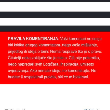
PRAVILA KOMENTIRANJA
: Vaši komentari ne smiju
biti kritika drugog komentatora, nego vaše mišljenje,
prijedlog ili ideja o temi. Nema rasprave tko je u pravu.
Čitatelji neka zaključe što je istina. Cilj nije polemika,
nego napredak svih Logičara. Inspiracija, umjesto
uvjeravanja. Ako nemate ideju, ne komentirajte. Ne
budete li respektirali pravila, biti će te blokirani.