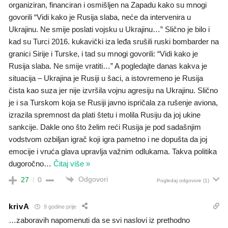
organiziran, financiran i osmišljen na Zapadu kako su mnogi
govorili “Vidi kako je Rusija slaba, neće da intervenira u
Ukrajinu. Ne smije poslati vojsku u Ukrajinu…” Slično je bilo i
kad su Turci 2016. kukavički iza leđa srušili ruski bombarder na
granici Sirije i Turske, i tad su mnogi govorili: “Vidi kako je
Rusija slaba. Ne smije vratiti…” A pogledajte danas kakva je
situacija – Ukrajina je Rusiji u šaci, a istovremeno je Rusija
čista kao suza jer nije izvršila vojnu agresiju na Ukrajinu. Slično
je i sa Turskom koja se Rusiji javno ispričala za rušenje aviona,
izrazila spremnost da plati štetu i molila Rusiju da joj ukine
sankcije. Dakle ono što želim reći Rusija je pod sadašnjim
vodstvom ozbiljan igrač koji igra pametno i ne dopušta da joj
emocije i vruća glava upravlja važnim odlukama. Takva politika
dugoročno
…
Čitaj više »
Odgovori
27
0
Pogledaj odgovore
(1)
krivA
9 godine prije
…zaboravih napomenuti da se svi naslovi iz prethodno