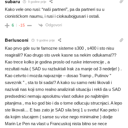
subaru
9 godine prije
Kako vele ono rusi: “naši partneri”, pa da partneri su u
cionistićkom naumu, i rusi i ciokaubojgusari i ostali.
Odgovori
6
-15
Berlusconi
9 godine prije
Kao prvo gde su te famozne sisteme s300 , s400 i sto nisu
reagirali!? Kao drugo sto uvek kasne sa nekim odlukama!??
Kao trece kolko je godina proslo od ruske intervencije , a
rezultati nula ( SAD su razbuktali Irak za manje od 3 nedelje! ) .
Kao cetvrto i mozda najvaznije – dosao Tramp , Putinov ”
saveznik ” , sta to bi sada!? A kako su samo neki likovali i
nazivali nas koji smo realno analizirali situaciju i rekli da u SAD
predsednici nemaju apsolutnu vlast odluke po najbitnijim
pitanjima , ma ko god bio i da o tome odlucuju strucnjaci. A lepo
ste likovali… E bas zato je SAD sila broj 1 u svetu! Kao peto i
da kojim slucajem ( sanse su vise nego minimalne ) dodje
Marin Le Pen na vlast u Francuskoj nista bitno se nece