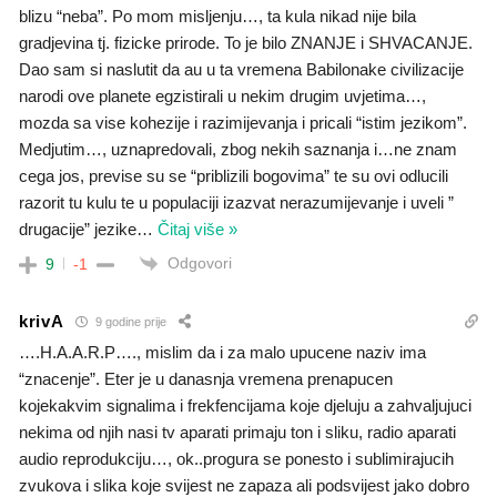
blizu “neba”. Po mom misljenju…, ta kula nikad nije bila
gradjevina tj. fizicke prirode. To je bilo ZNANJE i SHVACANJE.
Dao sam si naslutit da au u ta vremena Babilonake civilizacije
narodi ove planete egzistirali u nekim drugim uvjetima…,
mozda sa vise kohezije i razimijevanja i pricali “istim jezikom”.
Medjutim…, uznapredovali, zbog nekih saznanja i…ne znam
cega jos, previse su se “priblizili bogovima” te su ovi odlucili
razorit tu kulu te u populaciji izazvat nerazumijevanje i uveli ”
drugacije” jezike
…
Čitaj više »
Odgovori
9
-1
krivA
9 godine prije
….H.A.A.R.P…., mislim da i za malo upucene naziv ima
“znacenje”. Eter je u danasnja vremena prenapucen
kojekakvim signalima i frekfencijama koje djeluju a zahvaljujuci
nekima od njih nasi tv aparati primaju ton i sliku, radio aparati
audio reprodukciju…, ok..progura se ponesto i sublimirajucih
zvukova i slika koje svijest ne zapaza ali podsvijest jako dobro