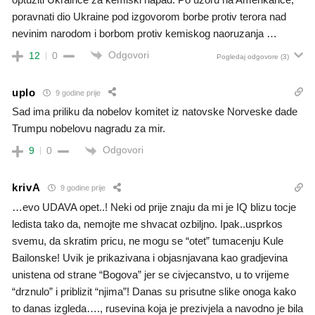
poravnati dio Ukraine pod izgovorom borbe protiv terora nad
nevinim narodom i borbom protiv kemiskog naoruzanja …
Odgovori
12
0
Pogledaj odgovore
(3)
uplo
9 godine prije
Sad ima priliku da nobelov komitet iz natovske Norveske dade
Trumpu nobelovu nagradu za mir.
Odgovori
9
0
krivA
9 godine prije
…evo UDAVA opet..! Neki od prije znaju da mi je IQ blizu tocje
ledista tako da, nemojte me shvacat ozbiljno. Ipak..usprkos
svemu, da skratim pricu, ne mogu se “otet” tumacenju Kule
Bailonske! Uvik je prikazivana i objasnjavana kao gradjevina
unistena od strane “Bogova” jer se civjecanstvo, u to vrijeme
“drznulo” i priblizit “njima”! Danas su prisutne slike onoga kako
to danas izgleda…., rusevina koja je prezivjela a navodno je bila