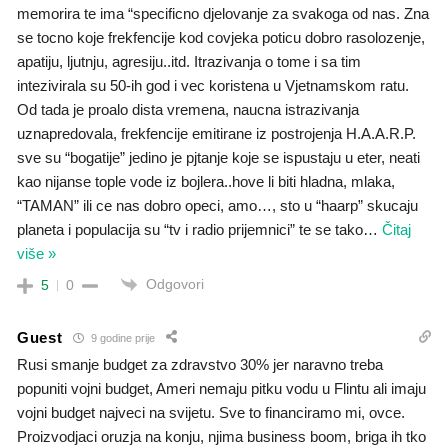
memorira te ima “specificno djelovanje za svakoga od nas. Zna
se tocno koje frekfencije kod covjeka poticu dobro rasolozenje,
apatiju, ljutnju, agresiju..itd. Itrazivanja o tome i sa tim
intezivirala su 50-ih god i vec koristena u Vjetnamskom ratu.
Od tada je proalo dista vremena, naucna istrazivanja
uznapredovala, frekfencije emitirane iz postrojenja H.A.A.R.P.
sve su “bogatije” jedino je pjtanje koje se ispustaju u eter, neati
kao nijanse tople vode iz bojlera..hove li biti hladna, mlaka,
“TAMAN” ili ce nas dobro opeci, amo…, sto u “haarp” skucaju
planeta i populacija su “tv i radio prijemnici” te se tako
…
Čitaj
više »
Odgovori
5
0
Guest
9 godine prije
Rusi smanje budget za zdravstvo 30% jer naravno treba
popuniti vojni budget, Ameri nemaju pitku vodu u Flintu ali imaju
vojni budget najveci na svijetu. Sve to financiramo mi, ovce.
Proizvodjaci oruzja na konju, njima business boom, briga ih tko