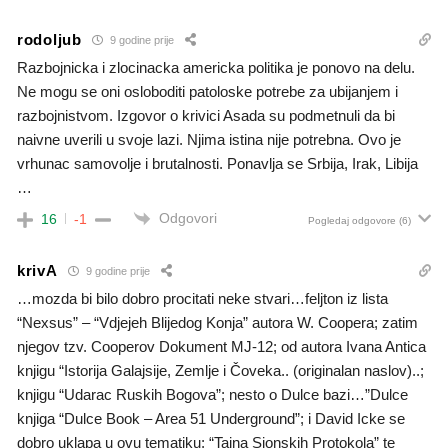
rodoljub
9 godine prije
Razbojnicka i zlocinacka americka politika je ponovo na delu.
Ne mogu se oni osloboditi patoloske potrebe za ubijanjem i
razbojnistvom. Izgovor o krivici Asada su podmetnuli da bi
naivne uverili u svoje lazi. Njima istina nije potrebna. Ovo je
vrhunac samovolje i brutalnosti. Ponavlja se Srbija, Irak, Libija
…
Odgovori
16
-1
Pogledaj odgovore
(6)
krivA
9 godine prije
…mozda bi bilo dobro procitati neke stvari…feljton iz lista
“Nexsus” – “Vdjejeh Blijedog Konja” autora W. Coopera; zatim
njegov tzv. Cooperov Dokument MJ-12; od autora Ivana Antica
knjigu “Istorija Galajsije, Zemlje i Čoveka.. (originalan naslov)..;
knjigu “Udarac Ruskih Bogova”; nesto o Dulce bazi…”Dulce
knjiga “Dulce Book – Area 51 Underground”; i David Icke se
dobro uklapa u ovu tematiku; “Tajna Sionskih Protokola” te