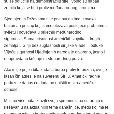
su se odlučile na demonstraciju sile i vojno su napali
zemlju koja se bori protiv međunarodnog terorizma.
Sjedinjenim Državama nije prvi put da imaju ovako
bezuman pristup koji samo otežava postojeće probleme u
svijetu i povećavaju prijetnju međunarodnoj
sigurnosti. Sama prisutnost američkih vojnika i drugih
zemalja u Siriji bez suglasnosti sirijske Vlade ili odluke
Vijeća sigurnosti Ujedinjenih naroda je otvoreno, jasno i
neopravdano kršenje međunarodnog prava.
Ako im je prije i bila zadaća borba protiv terorizma, ovo je
jasan čin agresije na suverenu Siriju. Američki radnje
poduzete danas će dodatno uništiti rusko-američke
odnose.
Mi smo više puta izrazili svoju spremnost na suradnju u
rješavanju najaktualnijih tema današnjice, među kojima je
na prvom mjestu borba protiv međunarodnog terorizma. Ali