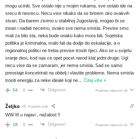
mogu uciniti. Sve ostalo nije u mojim rukama, sve ostalo ide na
srecu ili nesrecu. Necu vise nikako da se brinem oko ovakvih
stvari. Da barem zivimo u stabilnoj Jugoslaviji, mogao bi se
insan i nadati necemu, ovako sve nema smisla. Previse smo
mali za bilo sta, neka bude onako kako mora biti. Svjetska
politika je kriminalna, malo fali da dodje do eskalacije, a o
regionalnoj politici ne treba previse trositi rijeci. Ako se u svijetu
sranje desi, kod nas ce opet pocet narod klat jedni druge. Ugl
necu vise da se zamaram, jer nema smisla. Sad se samo
preostaje koncetrirati na obitelj i vlastite probleme. Nema smisla
trositi energiju za neke ideale koji ne
…
Čitaj više »
Odgovori
54
0
Pogledaj odgovore
(4)
Željko
9 godine prije
WW III u najavi , nažalost !!
Odgovori
18
0
Pogledaj odgovore
(2)