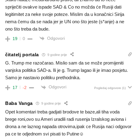
spriječiti ovakve ispade SAD & Co no možda će Rusiji dati
legitimitet za neke svoje poteze. Mislim da u konačnici Sirija
nema čemu da se nada jer je UN ono što jeste (s*anje) a ne
ono što treba da bude.
Odgovori
19
0
čitatelj portala
9 godine prije
G. Trump me razočarao. Mislio sam da se može promijeniti
vanjska politika SAD-a. Ili je g. Trump lagao ili je imao posjetu.
Samo je nastavio politiku prethodnika.
Odgovori
17
-2
Pogledaj odgovore
(1)
Baba Vanga
9 godine prije
Opet komentari treba gadjati brodove te baze,ali tiha voda
brege roni,ovo su Ameri uradili radi rusenja Izralskog aviona i
drona a ne laznog napada otrovima,ipak ce Rusija naci odgovor
pa ce te odjednom svi pisati to Putine☺