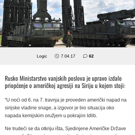
komentara
Logic
7.04.17
62
Rusko Ministarstvo vanjskih poslova je upravo izdalo
priopćenje o američkoj agresiji na Siriju u kojem stoji:
“U noći od 6. na 7. travnja je proveden američki napad na
sirijske vladine snage, a izgovor je bio situacija oko
napada kemijskim oružjem u pokrajini Idlib.
Ne trudeći se da otkriju išta, Sjedinjene Američke Države