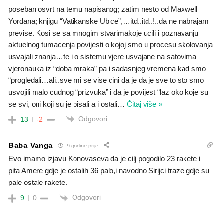
poseban osvrt na temu napisanog; zatim nesto od Maxwell
Yordana; knjigu “Vatikanske Ubice”,…itd..itd..!..da ne nabrajam
previse. Kosi se sa mnogim stvarimakoje ucili i poznavanju
aktuelnog tumacenja povijesti o kojoj smo u procesu skolovanja
usvajali znanja…te i o sistemu vjere usvajane na satovima
vjeronauka iz “doba mraka” pa i sadasnjeg vremena kad smo
“progledali…ali..sve mi se vise cini da je da je sve to sto smo
usvojili malo cudnog “prizvuka” i da je povijest “laz oko koje su
se svi, oni koji su je pisali a i ostali
…
Čitaj više »
Odgovori
13
-2
Baba Vanga
9 godine prije
Evo imamo izjavu Konovaseva da je cilj pogodilo 23 rakete i
pita Amere gdje je ostalih 36 palo,i navodno Sirijci traze gdje su
pale ostale rakete.
Odgovori
9
0