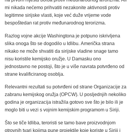
mi nikada nećemo prihvatiti nezakonite aktivnosti protiv
legitimne sirijske vlasti, koje već duže vrijeme vode
bespoštedan rat protiv međunarodnog terorizma.
Razlog vojne akcije Washingtona je potpuno iskrivljena
slika onoga što se dogodilo u Idlibu. Američka strana
nikako ne može shvatiti da sirijske vladine snage tamo
nisu koristile kemijsko oružje. U Damasku ono
jednostavno ne postoji, što je u više navrata potvrđeno od
strane kvalificiranog osoblja.
Relevantni rezultati su potvrđeni od strane Organizacije za
zabranu kemijskog oružja (OPCW). U posljednjih nekoliko
godina je organizacija istražila gotovo sve što je bilo ili je
moglo biti u vezi s vojnim kemijskim programom u Siriji.
Što se tiče Idliba, teroristi se tamo bave proizvodnjom
otrovnih tvari kojima pune projektile koje koriste u Siriji i