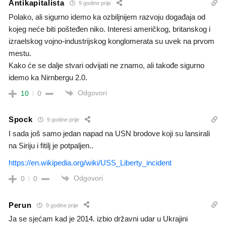
Antikapitalista
9 godine prije
Polako, ali sigurno idemo ka ozbiljnijem razvoju događaja od
kojeg neće biti pošteđen niko. Interesi američkog, britanskog i
izraelskog vojno-industrijskog konglomerata su uvek na prvom
mestu.
Kako će se dalje stvari odvijati ne znamo, ali takođe sigurno
idemo ka Nirnbergu 2.0.
Odgovori
10
0
Spock
9 godine prije
I sada još samo jedan napad na USN brodove koji su lansirali
na Siriju i fitilj je potpaljen..
https://en.wikipedia.org/wiki/USS_Liberty_incident
Odgovori
0
0
Perun
9 godine prije
Ja se sjećam kad je 2014. izbio državni udar u Ukrajini