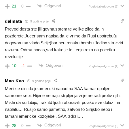
Odgovori
21
0
Pogledaj odgovore
(2)
dalmata
9 godine prije
Prevod,dosta ste jili govna,spremite velike zlice da ih
pozderete.Jucer sam napisa da je vrime da Rusi upotrebu(u
dogovoru sa vlado Sirije)bar neutronsku bombu.Jedino sta zviri
razumu.Odma nocas,sad.kako je to Lenjn reka na pocetku
revolucije
Odgovori
10
-1
Pogledaj odgovore
(1)
Mao Kao
9 godine prije
Meni se cini da je americki napad na SAA šamar opaljen
samome sebi. Hijene nemaju strpljenja,vrijeme radi protiv njih.
Misle da su Libiju, Irak itd ljudi zaboravili, polako sve dolazi na
naplatu… Rusijo samo pametno, zatvori to Sirijsko nebo i
tamani americke kozojebe.. SAA izdrzi….
Odgovori
28
0
Pogledaj odgovore
(3)