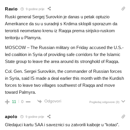
Ravio
9 godine prije
Ruski general Sergej Surovkin je danas u petak optuzio
Amerikance da su u suradnji s Krdima sklopili sporazum da
teroristi neometano krenu iz Raqqa prema sirijsko-ruskom
teritoriju u Plamyra.
MOSCOW – The Russian military on Friday accused the U.S.-
led coalition in Syria of providing safe corridors for the Islamic
State group to leave the area around its stronghold of Raqqa.
Col. Gen. Sergei Surovikin, the commander of Russian forces
in Syria, said IS made a deal earlier this month with the Kurdish
forces to leave two villages southwest of Raqqa and move
toward Palmyra.
Odgovori
11
0
Pogledaj odgovore
(3)
apolo
9 godine prije
Gledajuci kartu SAA i saveznici su zatvorili kaiboje u “kotao”.