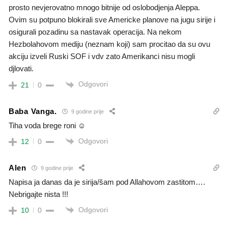
prosto nevjerovatno mnogo bitnije od oslobodjenja Aleppa.
Ovim su potpuno blokirali sve Americke planove na jugu sirije i
osigurali pozadinu sa nastavak operacija. Na nekom
Hezbolahovom mediju (neznam koji) sam procitao da su ovu
akciju izveli Ruski SOF i vdv zato Amerikanci nisu mogli
djlovati.
Odgovori
21
0
Baba Vanga.
9 godine prije
Tiha voda brege roni ☺
Odgovori
12
0
Alen
9 godine prije
Napisa ja danas da je sirija/šam pod Allahovom zastitom….
Nebrigajte nista !!!
Odgovori
10
0