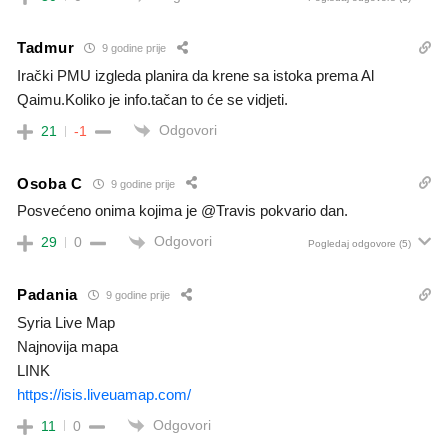
Tadmur
9 godine prije
Irački PMU izgleda planira da krene sa istoka prema Al
Qaimu.Koliko je info.tačan to će se vidjeti.
Odgovori
21
-1
Osoba C
9 godine prije
Posvećeno onima kojima je @Travis pokvario dan.
Odgovori
29
0
Pogledaj odgovore
(5)
Padania
9 godine prije
Syria Live Map
Najnovija mapa
LINK
https://isis.liveuamap.com/
Odgovori
11
0