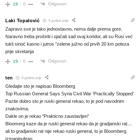
Odgovori
19
0
Laki Topalović
9 godine prije
Zapravo sve je tako jednostavno, nema dalje prema gore.
Naravno treba proširiti i ojačati sad ovaj koridor, ali su Rusi već
tukli sinoć kasno i jutros “zelene južno od prvih 20 km poteza
prije skretanja
Odgovori
19
0
ten
9 godine prije
Gledajte sto je napisao Bloomberg
Top Russian General Says Syria Civil War ‘Practically Stopped’
Pazite dobro sto je ruski general rekao, to je pod navodnim
znakovima.
Dakle on je rekao “Prakticno zaustavljen”
Bloomerg kaze da je ruski general rekao da je gradjanski rat…
ali to gradjanski rat nije rekao ruski general, to je Bloomberg
izmanipulirao.