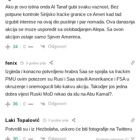
Ako je ovo istina onda Al Tanaf gubi svaku vaznost. Bez
potpune kontrole Sirijsko Iracke granice ce Ameri kad tad
izgubit interese na ovaj dio pustinje i par nomada. Ova danasnja
akcija se moze usporedit sa oslobadjanjen Alepa. Sa ovon
akcijon ostaje samo Sjever Amerima.
Odgovori
34
0
fenix
9 godine prije
Izgleda i konacno potvrdjeno hrabra Saa se spojila sa Irackim
PMU ovim potezom su Rusi i Saa stavili Amerikance i FSA u
okruzenje i onemogucili bilo kakvu akciju. Takodjer jos jedna
dobra vijest Ruski MoD rekao da idu na Abu Kamal?.
Odgovori
36
0
Laki Topalović
9 godine prije
Potvrdili su i iz Hezbolaha, uskoro će biti fotografije na Twitteru
Odgovori
30
0
Pogledaj odgovore
(1)