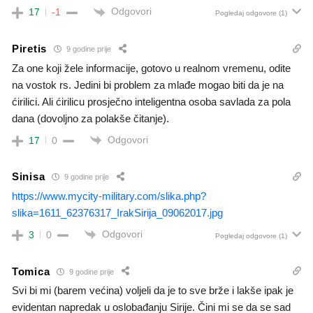
Odgovori
17
-1
Pogledaj odgovore
(1)
Piretis
9 godine prije
Za one koji žele informacije, gotovo u realnom vremenu, odite
na vostok rs. Jedini bi problem za mlađe mogao biti da je na
ćirilici. Ali ćirilicu prosječno inteligentna osoba savlada za pola
dana (dovoljno za polakše čitanje).
Odgovori
17
0
Sinisa
9 godine prije
https://www.mycity-military.com/slika.php?
slika=1611_62376317_IrakSirija_09062017.jpg
Odgovori
3
0
Pogledaj odgovore
(1)
Tomica
9 godine prije
Svi bi mi (barem većina) voljeli da je to sve brže i lakše ipak je
evidentan napredak u oslobađanju Sirije. Čini mi se da se sad