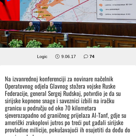
komentara
Logic
9.06.17
74
Na izvanrednoj konferenciji za novinare načelnik
Operatovnog odjela Glavnog stožera vojske Ruske
Federacije, general Sergej Rudskoj, potvrdio je da su
sirijske kopnene snage i saveznici izbili na iračku
granicu u području od oko 70 kilometara
sjeverozapadno od graničnog prijelaza Al-Tanf, gdje su
američki zrakoplovi jutros po treći put gađali sirijske
provladine milicije, pokušavajući ih osujetiti da dođu do