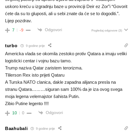
uskoro kreću u izgradnju baze u provinciji Deir ez Zor”i “Govorit
ćete da su to gluposti, ali u sebi znate da će se to dogoditi.”.
Lijep pozdrav.
Odgovori
7
-9
Pogledaj odgovore
(3)
turbo
9 godine prije
Americka vlada se okomila zestoko protiv Qatara a imaju veliki
logisticki centar i vojnu bazu tamo.
Trump naziva Qatar zaristem terorizma.
Tlilerson Rex isto prijeti Qataru
A Turska NATO clanica, dakle zapadna alijanca presla na
stranu Qatara………siguran sam 100% da je iza ovog svega
moja legena velemajstor šahista Putin.
Zibio Putine legento !!!!
Odgovori
10
0
Baahubali
9 godine prije