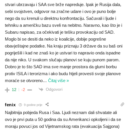
stvari ubrzavaju i SAA sve brže napreduje. Ipak je Rusija dala,
sebi svojstven, odgovor na zračne udare i ovo je puno bolje
nego da su krenuli u direktnu konfrontaciju. Sačuvali i ljude i
tehniku a američku bazu sveli na nebitno. Naravno, kao što je i
Subaru napisao, za očekivati je tešku provokaciju od SAD.
Moglo bi se desiti da neko iz koalicije, dobije pogrešne
obavještajne podatke. Na kraju priznaju 3 države da su baš oni
pogriješili i kad ne znaš ko je ustvari to napravio onda ispadne
da nije niko. U svakom slučaju planovi se kuju punom parom.
Dobro je to što SAD ima sve manje prostora da glumi borbu
protiv ISILA i terorizma i ako budu htjeli provesti svoje planove
moraće se otvoreno
…
Čitaj više »
Odgovori
12
-2
fenix
9 godine prije
Najbitnija pobjeda Rusa i Saa. Ljudi neznam dali shvatate ali
ovo je prvi puta u 50 godina da su Amerikanci opkoljeni i da se
moraju povuci jos od Vijetnamskog rata (evakuacija Sajgona)