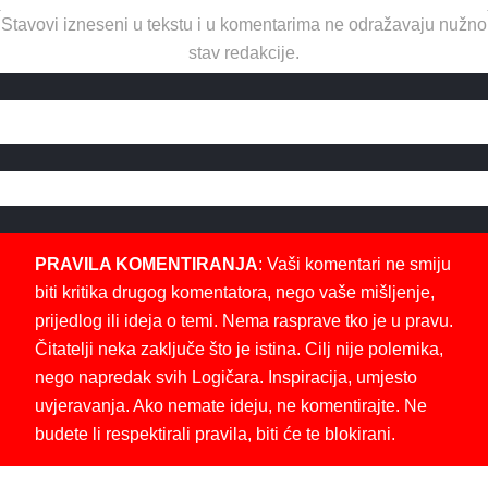
Stavovi izneseni u tekstu i u komentarima ne odražavaju nužno
stav redakcije.
PRAVILA KOMENTIRANJA
: Vaši komentari ne smiju
biti kritika drugog komentatora, nego vaše mišljenje,
prijedlog ili ideja o temi. Nema rasprave tko je u pravu.
Čitatelji neka zaključe što je istina. Cilj nije polemika,
nego napredak svih Logičara. Inspiracija, umjesto
uvjeravanja. Ako nemate ideju, ne komentirajte. Ne
budete li respektirali pravila, biti će te blokirani.