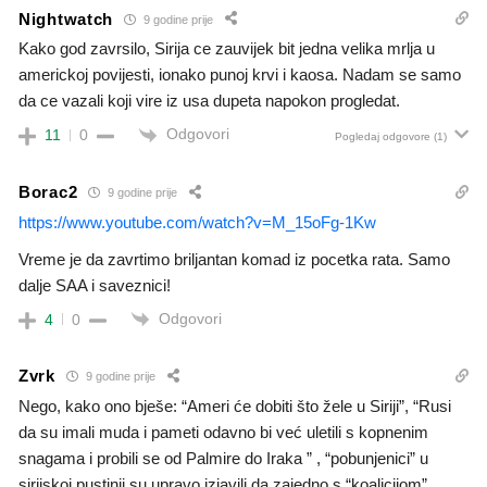
Nightwatch
9 godine prije
Kako god zavrsilo, Sirija ce zauvijek bit jedna velika mrlja u
americkoj povijesti, ionako punoj krvi i kaosa. Nadam se samo
da ce vazali koji vire iz usa dupeta napokon progledat.
Odgovori
11
0
Pogledaj odgovore
(1)
Borac2
9 godine prije
https://www.youtube.com/watch?v=M_15oFg-1Kw
Vreme je da zavrtimo briljantan komad iz pocetka rata. Samo
dalje SAA i saveznici!
Odgovori
4
0
Zvrk
9 godine prije
Nego, kako ono bješe: “Ameri će dobiti što žele u Siriji”, “Rusi
da su imali muda i pameti odavno bi već uletili s kopnenim
snagama i probili se od Palmire do Iraka ” , “pobunjenici” u
sirijskoj pustinji su upravo izjavili da zajedno s “koalicijom”