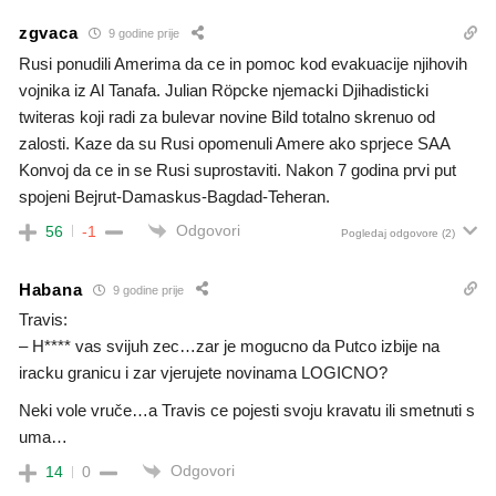
zgvaca
9 godine prije
Rusi ponudili Amerima da ce in pomoc kod evakuacije njihovih
vojnika iz Al Tanafa. Julian Röpcke njemacki Djihadisticki
twiteras koji radi za bulevar novine Bild totalno skrenuo od
zalosti. Kaze da su Rusi opomenuli Amere ako sprjece SAA
Konvoj da ce in se Rusi suprostaviti. Nakon 7 godina prvi put
spojeni Bejrut-Damaskus-Bagdad-Teheran.
Odgovori
56
-1
Pogledaj odgovore
(2)
Habana
9 godine prije
Travis:
– H**** vas svijuh zec…zar je mogucno da Putco izbije na
iracku granicu i zar vjerujete novinama LOGICNO?
Neki vole vruče…a Travis ce pojesti svoju kravatu ili smetnuti s
uma…
Odgovori
14
0