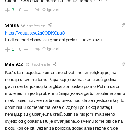
Citam…SAA osvojila preko 100 km uz Jordan ??????
Odgovori
3
0
Sinisa
9 godine prije
https://youtu.be/e2q0ODKCpaQ
Ljudi neimari obnavljaju granicni prelaz….tako kazu.
Odgovori
1
0
MilanCZ
9 godine prije
Káď citam pojedice komentáře uhvati mě smijeh,koji pojma
nemaju u svému tome.Papa kojí je už Vatikán tisíců godina
glavni centar juznog krila glibalista poslao písmo Putinu dá on
moze jediní rijesti problém u Siriji,rijesava ga bz probléma samo
nkeki pojedinci zele na brzinu preko noci dá se rijesti..oni kojí to
spominju u komenarima věže o vojnoj i politickoj strategii
nemaju,pisu gluparije..na krajů,putin sa rusijom ima zeleno
svjetlo od globalista i tu je stvar jasná..o svému tome bití ce na
blogu kojí ce bití vezan za politická dogadjanja i rázně druge