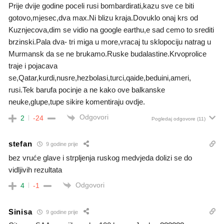
Prije dvije godine poceli rusi bombardirati,kazu sve ce biti
gotovo,mjesec,dva max.Ni blizu kraja.Dovuklo onaj krs od
Kuznjecova,dim se vidio na google earthu,e sad cemo to srediti
brzinski.Pala dva- tri miga u more,vracaj tu sklopociju natrag u
Murmansk da se ne brukamo.Ruske budalastine.Krvoprolice
traje i pojacava
se,Qatar,kurdi,nusre,hezbolasi,turci,qaide,beduini,ameri,
rusi.Tek barufa pocinje a ne kako ove balkanske
neuke,glupe,tupe sikire komentiraju ovdje.
Odgovori
2
-24
Pogledaj odgovore
(11)
stefan
9 godine prije
bez vruće glave i strpljenja ruskog medvjeda dolizi se do
vidljivih rezultata
Odgovori
4
-1
Sinisa
9 godine prije