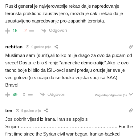
Ruski general je najvjerovatnije rekao da je napredovanje
terorista prakticno zaustavljeno, mozda je cak i rekao da je
zaustavljeno napredovanje pro-zapadnih terorista.
Odgovori
15
-2
nebitan
9 godine prije
Musliman sam (sunit),ali toliko mi je drago za ovo da pucam od
srece! Dosta je bilo širenje “americke demokratije”.Ako je ovo
tacno,bolje bi bilo da ISIL-ovci sami predaju oruzje,jer sve je
vec gotovo (u slucaju da se Iracka vojska spoji sa SAA)
Bravo!
Odgovori
49
0
Pogledaj odgovore
(5)
ten
9 godine prije
Jos dobrih vijesti iz Irana. Iran se spojio s
Sirijom………………………………………………………. For the
first time since the Syrian civil war began, Iranian-backed