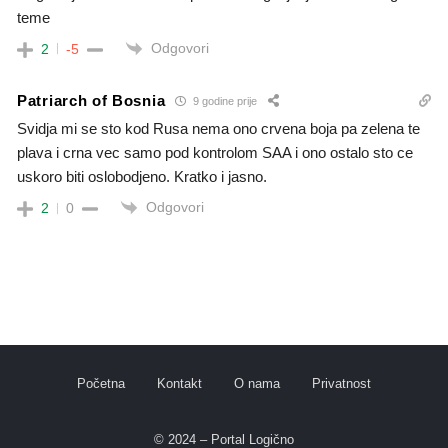
teme
Odgovori
2
-5
Patriarch of Bosnia
9 godine prije
Svidja mi se sto kod Rusa nema ono crvena boja pa zelena te
plava i crna vec samo pod kontrolom SAA i ono ostalo sto ce
uskoro biti oslobodjeno. Kratko i jasno.
Odgovori
2
0
Početna
Kontakt
O nama
Privatnost
© 2024 – Portal Logično