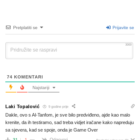
Pretplatiti se
Prijavite se
3000
74
KOMENTARI
Najstariji
Laki Topalović
9 godine prije
Dakle, ovo s Al-Tanfom, je sve bilo predviđeno, ajde kao malo
krenite, da ih testiramo, sad treba vidjet iračane kako napreduju
sa sjevera, kad se spoje, onda je Game Over
Odgovori
31
-1