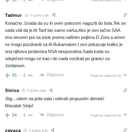
Pogledaj odgovore
(2)
Tadmur
9 godine prije
Konačno .Izrada da su ih ovim potezom naguzili do bola.Tek se
sada vidi da je Al Tanf bio samo varka.Ako je ovo tačno SAA
ima otvoren put na istok prema naftnim poljima D-Zora a ameri
se mogu pozdraviti sa Al Bukamalom.I ovo pokazuje koliko je
ona njihova jordanska NSA nesposobna.Sada kada su
odsječeni mogu se kao i do sada vozikati po granici sa
Jordanom.
Odgovori
55
-1
Pogledaj odgovore
(2)
Sinisa
9 godine prije
Jbg…odem na pola sata i odmah propustim dernek!
Masalah Sirijo!
Odgovori
54
-1
Pogledaj odgovore
(3)
zgvaca
9 godine prije