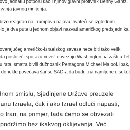
ovo jednaku potporu kao i njihov glavni protivnik Benny Gantz,
ivanja javnog mnijenja.
brzo reagirao na Trumpovu najavu, hvaleći se izglednim
io je dva puta u jednom objavi nazvati američkog predsjednika
ovarajućeg američko-izraelskog saveza neće biti tako velik
 da postojeći sporazumi već obvezuju Washington na zaštitu Tel
ju rata, smatra bivši dužnosnik Pentagona Michael Maloof. Ipak,
r donekle povećava šanse SAD-a da budu „namamljene u suko
dnom smislu, Sjedinjene Države preuzele
ranu Izraela, čak i ako Izrael odluči napasti,
o Iran, na primjer, tada ćemo se obvezati
 podržimo bez ikakvog oklijevanja. Već