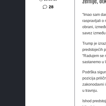
zemlje, ot
komentara
28
“Imao sam dan
raspravljali 
obrani, između
savez između n
Trump je izra
predstojećih p
“Radujem se n
sastanemo u U
Podrška sigur
pozicija prili
zakonodavni i
u travnju.
Ishod predstoj