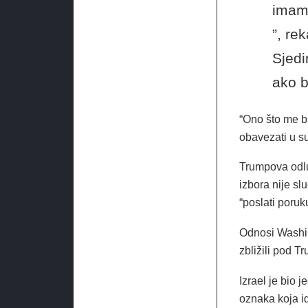
imamo
”, re
Sjedi
ako b
“Ono što me b
obavezati u su
Trumpova odlu
izbora nije sl
“poslati poru
Odnosi Washing
zbližili pod 
Izrael je bio 
oznaka koja id