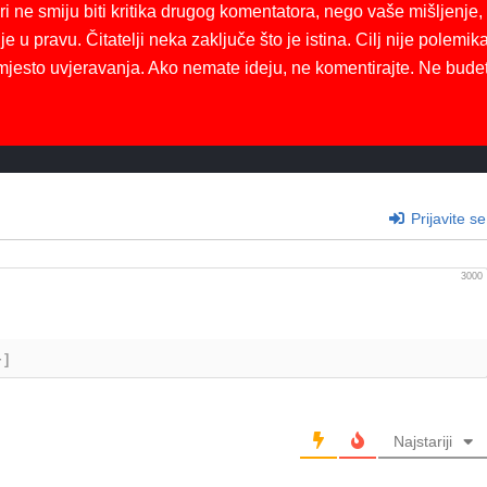
ri ne smiju biti kritika drugog komentatora, nego vaše mišljenje,
je u pravu. Čitatelji neka zaključe što je istina. Cilj nije polemika
mjesto uvjeravanja. Ako nemate ideju, ne komentirajte. Ne bude
Prijavite se
3000
+]
Najstariji