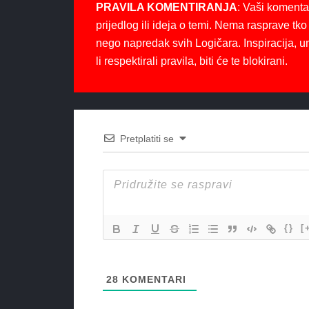
PRAVILA KOMENTIRANJA
: Vaši komenta
prijedlog ili ideja o temi. Nema rasprave tko 
nego napredak svih Logičara. Inspiracija, u
li respektirali pravila, biti će te blokirani.
Pretplatiti se
{}
[
28
KOMENTARI