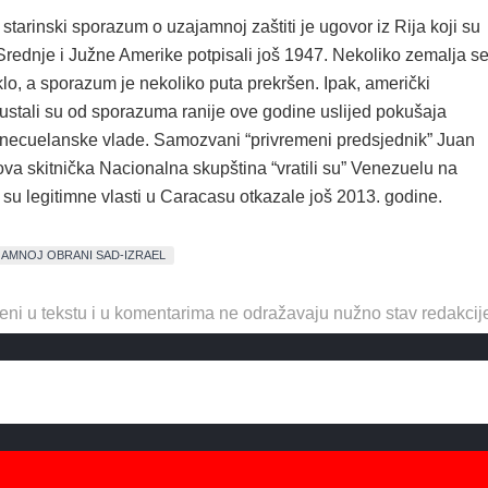
o starinski sporazum o uzajamnoj zaštiti je ugovor iz Rija koji su
Srednje i Južne Amerike potpisali još 1947. Nekoliko zemalja s
lo, a sporazum je nekoliko puta prekršen. Ipak, američki
ustali su od sporazuma ranije ove godine uslijed pokušaja
necuelanske vlade. Samozvani “privremeni predsjednik” Juan
va skitnička Nacionalna skupština “vratili su” Venezuelu na
su legitimne vlasti u Caracasu otkazale još 2013. godine.
AMNOJ OBRANI SAD-IZRAEL
eni u tekstu i u komentarima ne odražavaju nužno stav redakcij