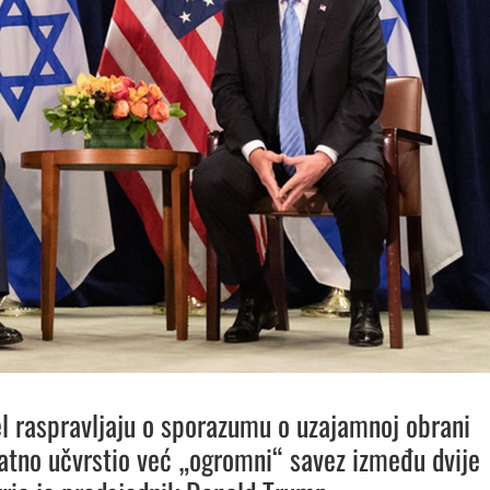
el raspravljaju o sporazumu o uzajamnoj obrani
datno učvrstio već „ogromni“ savez između dvije