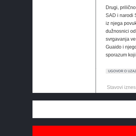
Drugi, priličn
SAD i narodi 
iz njega povuk
dužnosnici od
svrgavanja ve
Guaido i njego
sporazum koji 
UGOVOR O UZAJ
Stavovi iznes