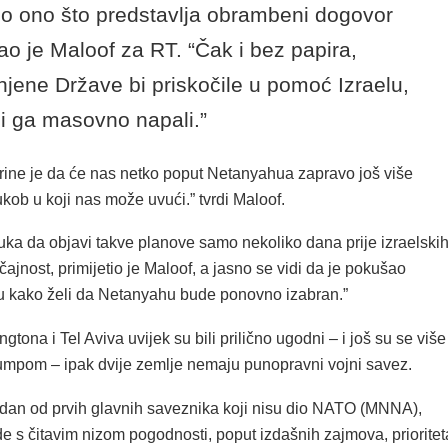
 ono što predstavlja obrambeni dogovor
kao je Maloof za RT. “Čak i bez papira,
njene Države bi priskočile u pomoć Izraelu,
i ga masovno napali.”
rine je da će nas netko poput Netanyahua zapravo još više
kob u koji nas može uvući.” tvrdi Maloof.
ka da objavi takve planove samo nekoliko dana prije izraelski
učajnost, primijetio je Maloof, a jasno se vidi da je pokušao
ku kako želi da Netanyahu bude ponovno izabran.”
tona i Tel Aviva uvijek su bili prilično ugodni – i još su se više
Trumpom – ipak dvije zemlje nemaju punopravni vojni savez.
jedan od prvih glavnih saveznika koji nisu dio NATO (MNNA),
e s čitavim nizom pogodnosti, poput izdašnih zajmova, prioritet