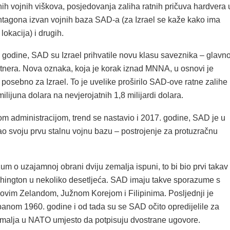
nih vojnih viškova, posjedovanja zaliha ratnih pričuva hardvera 
ntagona izvan vojnih baza SAD-a (za Izrael se kaže kako ima
lokacija) i drugih.
 godine, SAD su Izrael prihvatile novu klasu saveznika – glavn
rtnera. Nova oznaka, koja je korak iznad MNNA, u osnovi je
posebno za Izrael. To je uvelike proširilo SAD-ove ratne zalihe
milijuna dolara na nevjerojatnih 1,8 milijardi dolara.
 administracijom, trend se nastavio i 2017. godine, SAD je u
ao svoju prvu stalnu vojnu bazu – postrojenje za protuzračnu
m o uzajamnoj obrani dviju zemalja ispuni, to bi bio prvi takav
ington u nekoliko desetljeća. SAD imaju takve sporazume s
Novim Zelandom, Južnom Korejom i Filipinima. Posljednji je
panom 1960. godine i od tada su se SAD očito opredijelile za
malja u NATO umjesto da potpisuju dvostrane ugovore.