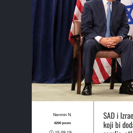
SAD i Izra
Nermin N.
koji bi do
4200 posts
15.09.19