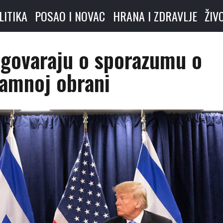
LITIKA
POSAO I NOVAC
HRANA I ZDRAVLJE
ŽIV
azgovaraju o sporazumu o
jamnoj obrani