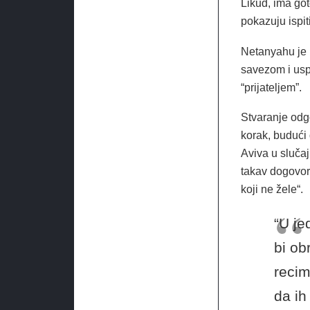
Likud, ima got
pokazuju ispit
Netanyahu je 
savezom i usp
“prijateljem”.
Stvaranje odg
korak, budući
Aviva u sluča
takav dogovo
koji ne žele“.
“U je
bi ob
recim
da ih