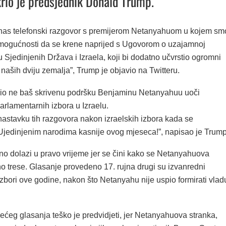
krio je predsjednik Donald Trump.
as telefonski razgovor s premijerom Netanyahuom u kojem sm
o mogućnosti da se krene naprijed s Ugovorom o uzajamnoj
 Sjedinjenih Država i Izraela, koji bi dodatno učvrstio ogromni
aših dviju zemalja”, Trump je objavio na Twitteru.
zio ne baš skrivenu podršku Benjaminu Netanyahuu uoči
arlamentarnih izbora u Izraelu.
astavku tih razgovora nakon izraelskih izbora kada se
jedinjenim narodima kasnije ovog mjeseca!”, napisao je Trump
no dolazi u pravo vrijeme jer se čini kako se Netanyahuova
čno trese. Glasanje provedeno 17. rujna drugi su izvanredni
zbori ove godine, nakon što Netanyahu nije uspio formirati vlad
ećeg glasanja teško je predvidjeti, jer Netanyahuova stranka,