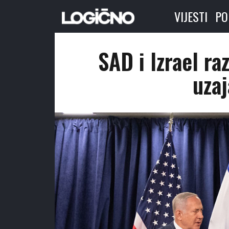
VIJESTI
PO
SAD i Izrael r
uza