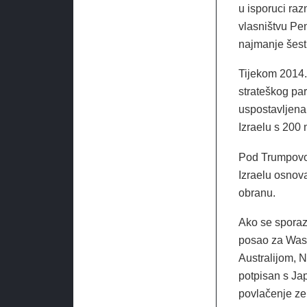
u isporuci raz
vlasništvu Pe
najmanje šest 
Tijekom 2014.
strateškog pa
uspostavljena 
Izraelu s 200 
Pod Trumpovom
Izraelu osnov
obranu.
Ako se sporazu
posao za Wash
Australijom, 
potpisan s Ja
povlačenje ze