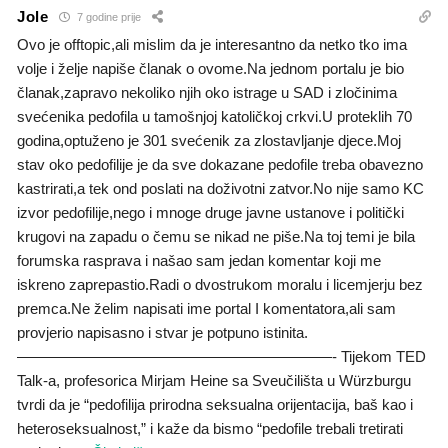
Jole
7 godine prije
Ovo je offtopic,ali mislim da je interesantno da netko tko ima
volje i želje napiše članak o ovome.Na jednom portalu je bio
članak,zapravo nekoliko njih oko istrage u SAD i zločinima
svećenika pedofila u tamošnjoj katoličkoj crkvi.U proteklih 70
godina,optuženo je 301 svećenik za zlostavljanje djece.Moj
stav oko pedofilije je da sve dokazane pedofile treba obavezno
kastrirati,a tek ond poslati na doživotni zatvor.No nije samo KC
izvor pedofilije,nego i mnoge druge javne ustanove i politički
krugovi na zapadu o čemu se nikad ne piše.Na toj temi je bila
forumska rasprava i našao sam jedan komentar koji me
iskreno zaprepastio.Radi o dvostrukom moralu i licemjerju bez
premca.Ne želim napisati ime portal I komentatora,ali sam
provjerio napisasno i stvar je potpuno istinita.
—————————————————————- Tijekom TED
Talk-a, profesorica Mirjam Heine sa Sveučilišta u Würzburgu
tvrdi da je “pedofilija prirodna seksualna orijentacija, baš kao i
heteroseksualnost,” i kaže da bismo “pedofile trebali tretirati