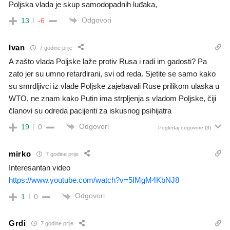
Poljska vlada je skup samodopadnih luđaka,
Odgovori
13
-6
Ivan
7 godine prije
A zašto vlada Poljske laže protiv Rusa i radi im gadosti? Pa
zato jer su umno retardirani, svi od reda. Sjetite se samo kako
su smrdljivci iz vlade Poljske zajebavali Ruse prilikom ulaska u
WTO, ne znam kako Putin ima strpljenja s vladom Poljske, čiji
članovi su odreda pacijenti za iskusnog psihijatra
Odgovori
19
0
Pogledaj odgovore
(3)
mirko
7 godine prije
Interesantan video
https://www.youtube.com/watch?v=5IMgM4KbNJ8
Odgovori
1
0
Grdi
7 godine prije