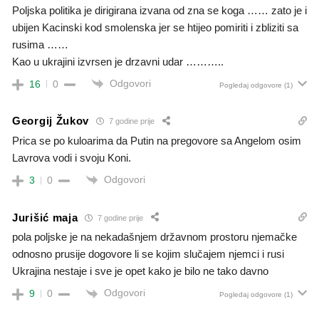
Poljska politika je dirigirana izvana od zna se koga …… zato je i
ubijen Kacinski kod smolenska jer se htijeo pomiriti i zbliziti sa
rusima ……
Kao u ukrajini izvrsen je drzavni udar ………..
Odgovori
16
0
Pogledaj odgovore
(1)
Georgij Žukov
7 godine prije
Prica se po kuloarima da Putin na pregovore sa Angelom osim
Lavrova vodi i svoju Koni.
Odgovori
3
0
Jurišić maja
7 godine prije
pola poljske je na nekadašnjem državnom prostoru njemačke
odnosno prusije dogovore li se kojim slučajem njemci i rusi
Ukrajina nestaje i sve je opet kako je bilo ne tako davno
Odgovori
9
0
Pogledaj odgovore
(1)