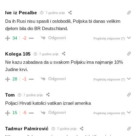
Ive iz Pecalbe
7 godine prije
Da ih Rusi nisu spasili i oslobodili, Poljska bi danas velikim
djelom bila dio BR Deutschland.
Odgovori
34
-2
Pogledaj odgovore
(7)
Kolega 105
7 godine prije
Ne kazu zabadava da u svakom Poljaku ima najmanje 10%
Judine krvi.
Odgovori
28
-1
Pogledaj odgovore
(7)
Tom
7 godine prije
Poljaci Hrvati katolici vatikan izrael amerika
Odgovori
15
-5
Pogledaj odgovore
(4)
Tadmur Palmirović
7 godine prije