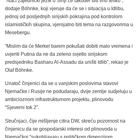
“Naći zajednički jezik o Siriji će također biti vrlo teško”,
dodaje Böhnke, koji vjeruje da će se i situacija u Idlibu,
jednoj od posljednjih sirijskih pokrajina pod kontrolom
islamističkih skupina, vjerojatno biti tema na razgovorima u
Mesebergu.
“Mislim da će Merkel barem pokušati dobiti malo vremena i
uvjeriti Putina da ne da zeleno svjetlo sirijskom
predsjedniku Basharu Al-Assadu da uništi Idlib”, rekao je
Olaf Böhnke.
Unatoč činjenici da se u vanjskim poslovima stavovi
Njemačke i Rusije ne podudaraju, dvije zemlje sudjeluju u
ambicioznom infrastrukturnom projektu, plinovodu
“Sjeverni tok 2”.
Stručnjaci, čije mišljenje citira DW, skreću pozornost na
činjenicu da se gospodarski interesi od plinovoda u
Njemačkoj “sukobljavaju s političkom dimenzijom