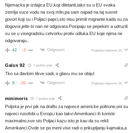
Njemacka je izdajica EU,koji diletanti,iako su u EU svaka
zemlja vuce vodu na svoj mlin,pa sam napad na taj susret
govori koji su i Poljaci papci,sto nisu primili migrante kada su za
dogovor,jelte to nan ne odgovara.Posipaju se pepelom a udruzili
su se u visegradsku cetvorku protiv odluka EU koje njima ne
odgovaraju..
Odgovori
42
-3
Pogledaj odgovore
(2)
Galus 92
7 godine prije
Tko sa đavlom tikve sadi, o glavu mu se obiju!
Odgovori
9
-20
Pogledaj odgovore
(5)
minimoris
7 godine prije
Poljska je prvi pik na draftu za najvece americke poltrone,oni su
najveci rusofobi u Evropi,i kao takvi Amerikanci ih koriste
maximalno,sve sto Poljaci kazu isto je kao da su rekli
Amerikanci.Ovde se po meni vise radi o prikupljanju kajmaka,a