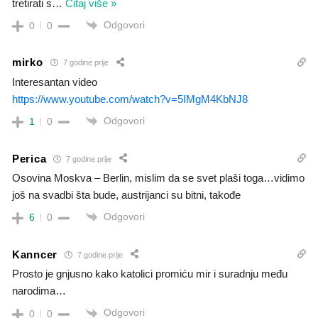
tretirati s
…
Čitaj više »
Odgovori
0
0
mirko
7 godine prije
Interesantan video
https://www.youtube.com/watch?v=5IMgM4KbNJ8
Odgovori
1
0
Perica
7 godine prije
Osovina Moskva – Berlin, mislim da se svet plaši toga…vidimo
još na svadbi šta bude, austrijanci su bitni, takođe
Odgovori
6
0
Kanncer
7 godine prije
Prosto je gnjusno kako katolici promiću mir i suradnju među
narodima…
Odgovori
0
0