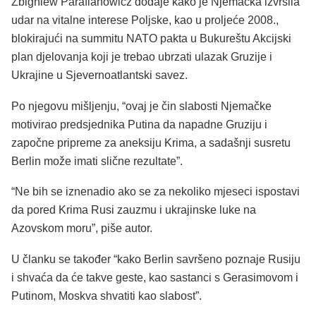
Zbigniew Parafianowicz dodaje kako je Njemačka izvršila
udar na vitalne interese Poljske, kao u proljeće 2008.,
blokirajući na summitu NATO pakta u Bukureštu Akcijski
plan djelovanja koji je trebao ubrzati ulazak Gruzije i
Ukrajine u Sjevernoatlantski savez.
Po njegovu mišljenju, “ovaj je čin slabosti Njemačke
motivirao predsjednika Putina da napadne Gruziju i
započne pripreme za aneksiju Krima, a sadašnji susretu
Berlin može imati slične rezultate”.
“Ne bih se iznenadio ako se za nekoliko mjeseci ispostavi
da pored Krima Rusi zauzmu i ukrajinske luke na
Azovskom moru”, piše autor.
U članku se također “kako Berlin savršeno poznaje Rusiju
i shvaća da će takve geste, kao sastanci s Gerasimovom i
Putinom, Moskva shvatiti kao slabost”.