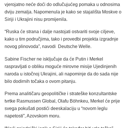
vjerojatno neće doći do odlučujućeg pomaka u odnosima
dviju zemalja. Napomenula je kako se stajališta Moskve o
Siriji i Ukrajini nisu promijenila.
“Ruska će strana i dalje nastojati ostvariti svoje ciljeve,
kako u tim područjima, tako i provedbi projekta izgradnje
novog plinovoda”, navodi Deutsche Welle.
Sabine Fischer ne isključuje da će Putin i Merkel
raspravljati o obliku moguće mirovne misije Ujedinjenih
naroda u istočnoj Ukrajini, ali napominje da do sada nije
bilo dodirnih točaka o ovom pitanju.
Prema analitičaru geopolitičke i strateške konzultantske
tvrtke Rasmussen Global, Olafu Böhnkeu, Merkel će prije
svega pokušati postići deeskalaciju u “novom leglu
napetosti”, Azovskom moru.