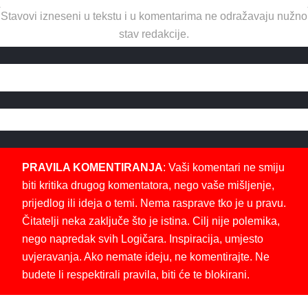
Stavovi izneseni u tekstu i u komentarima ne odražavaju nužno
stav redakcije.
PRAVILA KOMENTIRANJA
: Vaši komentari ne smiju
biti kritika drugog komentatora, nego vaše mišljenje,
prijedlog ili ideja o temi. Nema rasprave tko je u pravu.
Čitatelji neka zaključe što je istina. Cilj nije polemika,
nego napredak svih Logičara. Inspiracija, umjesto
uvjeravanja. Ako nemate ideju, ne komentirajte. Ne
budete li respektirali pravila, biti će te blokirani.