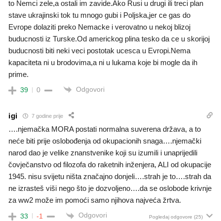
to Nemci zele,a ostali im zavide.Ako Rusi u drugi ili treci plan
stave ukrajinski tok tu mnogo gubi i Poljska,jer ce gas do
Evrope dolaziti preko Nemacke i verovatno u nekoj blizoj
buducnosti iz Turske.Od americkog plina tesko da ce u skorijoj
buducnosti biti neki veci postotak ucesca u Evropi.Nema
kapaciteta ni u brodovima,a ni u lukama koje bi mogle da ih
prime.
Odgovori
39
0
igi
7 godine prije
….njemačka MORA postati normalna suverena država, a to
neće biti prije oslobođenja od okupacionih snaga….njemački
narod dao je velike znanstvenike koji su izumili i unaprijedili
čovječanstvo od filozofa do raketnih inženjera, ALI od okupacije
1945. nisu svijetu ništa značajno donjeli….strah je to….strah da
ne izrasteš viši nego što je dozvoljeno….da se oslobode krivnje
za ww2 može im pomoći samo njihova najveća žrtva.
Odgovori
33
-1
Pogledaj odgovore
(25)