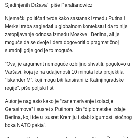
Sjedinjenih Država”, piše Parafianowicz.
Njemački političari tvrde kako sastanak između Putina i
Merkel treba sagledati u globalnom kontekstu i da to nije
zatopljavanje odnosa između Moskve i Berlina, ali je
moguće da se dvoje lidera dogovoriti o pragmatičnoj
suradnji gdje god je to moguće.
“Ovaj je argument nemoguće ozbiljno shvatiti, pogotovo u
Varšavi, koja je na udaljenosti 10 minuta leta projektila
“Iskander M”, koji mogu biti lansirani iz Kalinjingradske
regije”, piše poljski list.
Autor je naglasio kako je “zanemarivanje izolacije
Gerasimova” i susret s Putinom čin “diplomatske izdaje
Berlina, koji ide u susret Kremlju i slabi sigurnost istočnog
boka NATO pakta”.