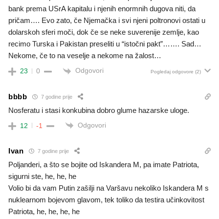
bank prema USrA kapitalu i njenih enormnih dugova niti, da
pričam…. Evo zato, če Njemačka i svi njeni poltronovi ostati u
dolarskoh sferi moči, dok če se neke suverenije zemlje, kao
recimo Turska i Pakistan preseliti u “istočni pakt”……. Sad…
Nekome, če to na veselje a nekome na žalost…
Odgovori
23
0
Pogledaj odgovore
(2)
bbbb
7 godine prije
Nosferatu i stasi konkubina dobro glume hazarske uloge.
Odgovori
12
-1
Ivan
7 godine prije
Poljanderi, a što se bojite od Iskandera M, pa imate Patriota,
sigurni ste, he, he, he
Volio bi da vam Putin zašilji na Varšavu nekoliko Iskandera M s
nuklearnom bojevom glavom, tek toliko da testira učinkovitost
Patriota, he, he, he, he