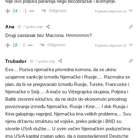
Nije ovo poljska paranoja nego bezobrazluk i licemjerje.
Odgovori
24
-1
Pogledaj odgovore
(1)
Ana
7 godine prije
Drugi sastanak bez Macrona. Hmmmmm?
Odgovori
18
0
Pogledaj odgovore
(2)
Trubadur
7 godine prije
Evo… Poziva njemačka privredna komora, da se ukinu
uzajamne sankcije između Njemačke i Rusije…. Razmatra se
plan, da bi se pregovaralo između Rusije, Turske, Francuske i
Njemačke o Siriji…. A inače su Višegrajska skupina, Poljska i
Baltik stvoreni isklučivo, da ne dože do ekonomski prirodnog
povezivanja između Njemačke, Rusije i Kine…. I dok Rusija i
Kina galopiraju naprijed, Njemačka ima velikih problema… Svu
njenu državnu strukturu od vojske, preko policije i BND su
stvorile USrA službe… U svim večim Njemačkim poduzečima
ima USrA kapital znatan udeo, da o ispostavljenosti Deutsche