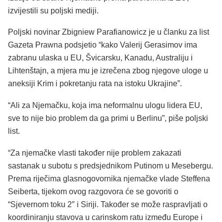
izvijestili su poljski mediji.
Poljski novinar Zbigniew Parafianowicz je u članku za list
Gazeta Prawna podsjetio “kako Valerij Gerasimov ima
zabranu ulaska u EU, Švicarsku, Kanadu, Australiju i
Lihtenštajn, a mjera mu je izrečena zbog njegove uloge u
aneksiji Krim i pokretanju rata na istoku Ukrajine”.
“Ali za Njemačku, koja ima neformalnu ulogu lidera EU,
sve to nije bio problem da ga primi u Berlinu”, piše poljski
list.
“Za njemačke vlasti također nije problem zakazati
sastanak u subotu s predsjednikom Putinom u Mesebergu.
Prema riječima glasnogovornika njemačke vlade Steffena
Seiberta, tijekom ovog razgovora će se govoriti o
“Sjevernom toku 2″ i Siriji. Također se može raspravljati o
koordiniranju stavova u carinskom ratu između Europe i