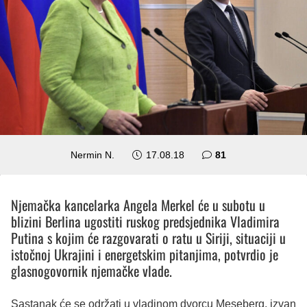
komentar
Nermin N.
17.08.18
81
Njemačka kancelarka Angela Merkel će u subotu u
blizini Berlina ugostiti ruskog predsjednika Vladimira
Putina s kojim će razgovarati o ratu u Siriji, situaciji u
istočnoj Ukrajini i energetskim pitanjima, potvrdio je
glasnogovornik njemačke vlade.
Sastanak će se održati u vladinom dvorcu Meseberg, izvan