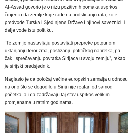
Al-Assad govorio je o nizu pozitivnih pomaka usprkos
činjenici da zemlje koje rade na podsticanju rata, koje
predvode Turska i Sjedinjene Države i njihovi saveznici, i
dalje vode istu politiku.
“Te zemlje nastavljaju postavljati prepreke potpunom
uklanjanju terorizma, postizanju političkog napretka, pa
čak i sprečavanju povratka Sirijaca u svoju zemlju”, rekao
je sirijski predsjednik.
Naglasio je da položaj većine europskih zemalja u odnosu
na ono što se dogodilo u Siriji nije realan od samog
početka, ali da zadržavaju taj stav usprkos velikim
promjenama u ratnim godinama.