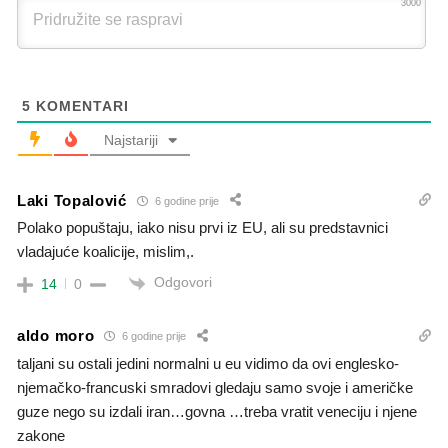
3000
5
KOMENTARI
Najstariji
Laki Topalović
6 godine prije
Polako popuštaju, iako nisu prvi iz EU, ali su predstavnici
vladajuće koalicije, mislim,.
Odgovori
14
0
aldo moro
6 godine prije
taljani su ostali jedini normalni u eu vidimo da ovi englesko-
njemačko-francuski smradovi gledaju samo svoje i američke
guze nego su izdali iran…govna …treba vratit veneciju i njene
zakone