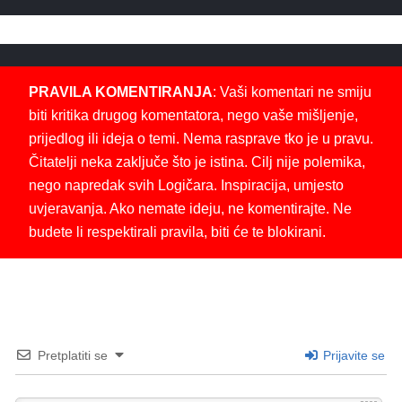
PRAVILA KOMENTIRANJA
: Vaši komentari ne smiju
biti kritika drugog komentatora, nego vaše mišljenje,
prijedlog ili ideja o temi. Nema rasprave tko je u pravu.
Čitatelji neka zaključe što je istina. Cilj nije polemika,
nego napredak svih Logičara. Inspiracija, umjesto
uvjeravanja. Ako nemate ideju, ne komentirajte. Ne
budete li respektirali pravila, biti će te blokirani.
Pretplatiti se
Prijavite se