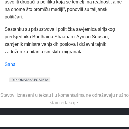
usvojiti drugačiju politiku koja se temelji na realnosti, a ne
na onome što promiču mediji”, ponovili su talijanski
političari.
Sastanku su prisustvovali politička savjetnica sirijskog
predsjednika Bouthaina Shaaban i Ayman Sousan,
zamjenik ministra vanjskih poslova i državni tajnik
zadužen za pitanja sirijskih migranata.
Sana
DIPLOMATSKA POSJETA
Stavovi izneseni u tekstu i u komentarima ne odražavaju nužno
stav redakcije.