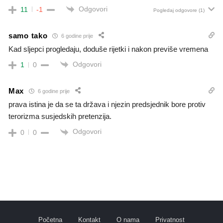
Odgovori
11
-1
Pogledaj odgovore
(1)
samo tako
6 godine prije
Kad sljepci progledaju, doduše rijetki i nakon previše vremena
Odgovori
1
0
Max
6 godine prije
prava istina je da se ta država i njezin predsjednik bore protiv
terorizma susjedskih pretenzija.
Odgovori
0
0
Početna
Kontakt
O nama
Privatnost