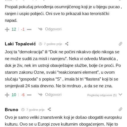
Propali pokušaj privođenja osumnjičenog koji je u bijegu pucao ,
ranjen i uspio pobjeći. Oni sve to prikazali kao teroristički
napad.
Odgovori
12
-1
Laki Topalović
7 godine prije
Jooj ta “demokracija” ili “Dok ne počini nikakvo djelo nikoga se
ne može suditi za misli i namjeru”. Neka vi odvedu Manolića ,
dok je živ, nek im ustroji obavještajne službe, bolje će proći. Po
starom zakonu Ozne, svaki “reakcionarni element”, u ovom
slučaju “gospoda” s popisa “S” , imala bi tri “flastera” koji bi se
smjenjivali 24 sata dnevno. Ne bi mrdnuo , a da se ne zna.
Odgovori
10
-6
Pogledaj odgovore
(5)
Bruno
7 godine prije
Ovo je samo veliki znanstvenik koji je došao obogatiti europsku
kulturu. Ovo se u Europi zove kulturnim obogaćenjem. Nije to