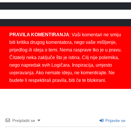
PRAVILA KOMENTIRANJA
: Vaši komentari ne smiju
biti kritika drugog komentatora, nego vaše mišljenje,
prijedlog ili ideja o temi. Nema rasprave tko je u pravu.
Čitatelji neka zaključe što je istina. Cilj nije polemika,
nego napredak svih Logičara. Inspiracija, umjesto
uvjeravanja. Ako nemate ideju, ne komentirajte. Ne
budete li respektirali pravila, biti će te blokirani.
Pretplatiti se
Prijavite se