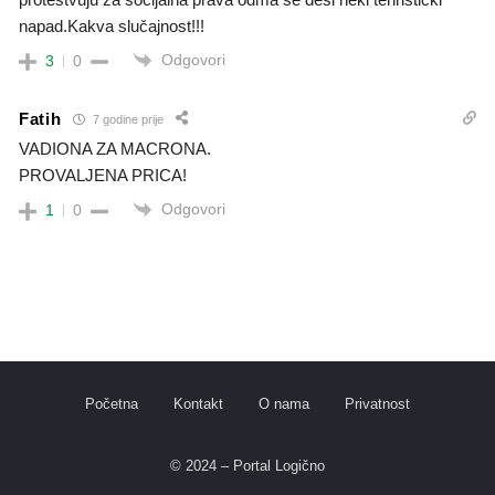
napad.Kakva slučajnost!!!
Odgovori
3
0
Fatih
7 godine prije
VADIONA ZA MACRONA.
PROVALJENA PRICA!
Odgovori
1
0
Početna
Kontakt
O nama
Privatnost
© 2024 – Portal Logično