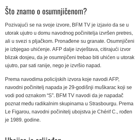
Što znamo o osumnjičenom?
Pozivajući se na svoje izvore, BFM TV je izjavio da se u
utorak ujutro u domu navodnog počinitelja izvršen pretres,
ali u svezi s pljačkom. Pronađene su granate. Osumnjičeni
je izbjegao uhićenje. AFP dalje izvještava, citirajući izvor
blizak dosjeu, da je osumnjičeni trebao biti uhićen u utorak
ujutro, par sati ranije, nego je izvršio napad.
Prema navodima policijskih izvora koje navodi AFP,
navodni počinitelj napada je 29-godišnji muškarac koji se
vodi pod oznakom “S”. BFM TV navodi da je napadač
poznat među radikalnim skupinama u Strasbourgu. Prema
Le Figarou, navodni počinitelj ubojstva je Chérif C., rođen
je 1989. godine.