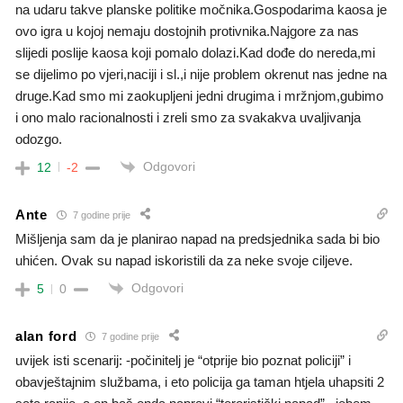
na udaru takve planske politike močnika.Gospodarima kaosa je
ovo igra u kojoj nemaju dostojnih protivnika.Najgore za nas
slijedi poslije kaosa koji pomalo dolazi.Kad dođe do nereda,mi
se dijelimo po vjeri,naciji i sl.,i nije problem okrenut nas jedne na
druge.Kad smo mi zaokupljeni jedni drugima i mržnjom,gubimo
i ono malo racionalnosti i zreli smo za svakakva uvaljivanja
odozgo.
Odgovori
12
-2
Ante
7 godine prije
Mišljenja sam da je planirao napad na predsjednika sada bi bio
uhićen. Ovak su napad iskoristili da za neke svoje ciljeve.
Odgovori
5
0
alan ford
7 godine prije
uvijek isti scenarij: -počinitelj je “otprije bio poznat policiji” i
obavještajnim službama, i eto policija ga taman htjela uhapsiti 2