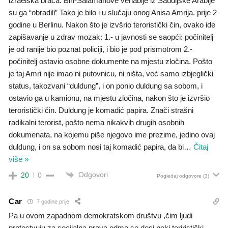
izraelska braća. Bin-Salamanove vehabije iz Saudijske Arabije
su ga “obradili” Tako je bilo i u slučaju onog Anisa Amrija. prije 2
godine u Berlinu. Nakon što je izvšrio teroristički čin, ovako ide
zapišavanje u zdrav mozak: 1.- u javnosti se saopći: počinitelj
je od ranije bio poznat policiji, i bio je pod prismotrom 2.-
počinitelj ostavio osobne dokumente na mjestu zločina. Pošto
je taj Amri nije imao ni putovnicu, ni ništa, već samo izbjeglički
status, takozvani “duldung”, i on ponio duldung sa sobom, i
ostavio ga u kamionu, na mjestu zločina, nakon što je izvršio
teroristički čin. Duldung je komadić papira. Znači strašni
radikalni terorist, pošto nema nikakvih drugih osobnih
dokumenata, na kojemu piše njegovo ime prezime, jedino ovaj
duldung, i on sa sobom nosi taj komadić papira, da bi
…
Čitaj
više »
Odgovori
20
0
Pogledaj odgovore
(3)
Car
7 godine prije
Pa u ovom zapadnom demokratskom društvu ,čim ljudi
protestvuju za socijalna prava odma se desi neki teriristički