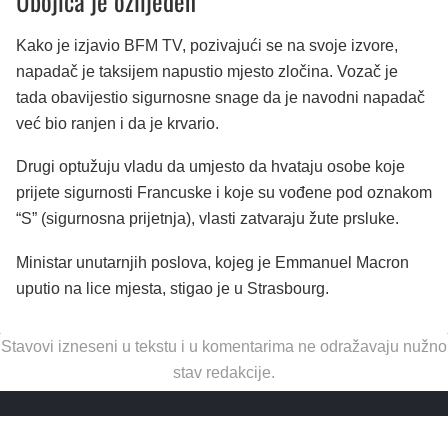
Ubojica je ozlijeđen
Kako je izjavio BFM TV, pozivajući se na svoje izvore,
napadač je taksijem napustio mjesto zločina. Vozač je
tada obavijestio sigurnosne snage da je navodni napadač
već bio ranjen i da je krvario.
Drugi optužuju vladu da umjesto da hvataju osobe koje
prijete sigurnosti Francuske i koje su vođene pod oznakom
“S” (sigurnosna prijetnja), vlasti zatvaraju žute prsluke.
Ministar unutarnjih poslova, kojeg je Emmanuel Macron
uputio na lice mjesta, stigao je u Strasbourg.
Stavovi izneseni u tekstu i u komentarima ne odražavaju nužno
stav redakcije.