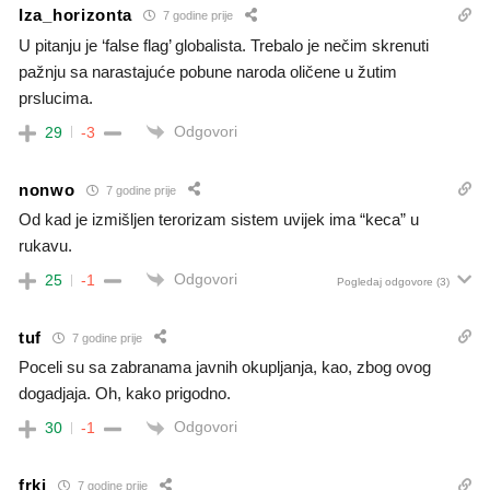
Iza_horizonta
7 godine prije
U pitanju je ‘false flag’ globalista. Trebalo je nečim skrenuti
pažnju sa narastajuće pobune naroda oličene u žutim
prslucima.
Odgovori
29
-3
nonwo
7 godine prije
Od kad je izmišljen terorizam sistem uvijek ima “keca” u
rukavu.
Odgovori
25
-1
Pogledaj odgovore
(3)
tuf
7 godine prije
Poceli su sa zabranama javnih okupljanja, kao, zbog ovog
dogadjaja. Oh, kako prigodno.
Odgovori
30
-1
frki
7 godine prije