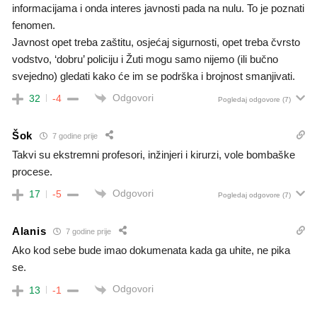
informacijama i onda interes javnosti pada na nulu. To je poznati
fenomen.
Javnost opet treba zaštitu, osjećaj sigurnosti, opet treba čvrsto
vodstvo, ‘dobru’ policiju i Žuti mogu samo nijemo (ili bučno
svejedno) gledati kako će im se podrška i brojnost smanjivati.
Odgovori
32
-4
Pogledaj odgovore
(7)
Šok
7 godine prije
Takvi su ekstremni profesori, inžinjeri i kirurzi, vole bombaške
procese.
Odgovori
17
-5
Pogledaj odgovore
(7)
Alanis
7 godine prije
Ako kod sebe bude imao dokumenata kada ga uhite, ne pika
se.
Odgovori
13
-1