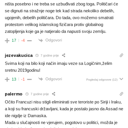
ništa posebno i ne treba se uzbuđivati zbog toga. Političari će
se dignuti na stražnje noge tek kad strada nekoliko debelih,
ugojenih, debelih političara. Do tada, ovo možemo smatrati
protestom velikog islamskog fizičara protiv globalnog
zatopljenja koje ga je natjeralo da napusti svoju zemlju.
Odgovori
17
-4
jezevakucica
7 godine prije
Svima koji na bilo koji način imaju veze sa Logičnim,želim
sretnu 2019godinu!
Odgovori
13
-1
Pogledaj odgovore
(12)
palermo
7 godine prije
Očito Francuzi nisu stigli eliminirati sve teroriste po Siriji i Iraku,
a koji su francuski državljani, kada je postalo jasno da Assad ne
ide nigdje iz Damaska.
Mada u slučajnosti ne vjerujem, pogotovo u politici, možda je