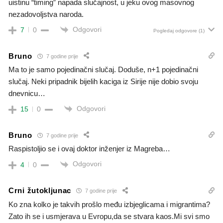
uistinu “timing” napada slučajnost, u jeku ovog masovnog
nezadovoljstva naroda.
Odgovori
7
0
Pogledaj odgovore
(1)
Bruno
7 godine prije
Ma to je samo pojedinačni slučaj. Doduše, n+1 pojedinačni
slučaj. Neki pripadnik bijelih kaciga iz Sirije nije dobio svoju
dnevnicu…
Odgovori
15
0
Bruno
7 godine prije
Raspistoljio se i ovaj doktor inženjer iz Magreba…
Odgovori
4
0
Crni žutokljunac
7 godine prije
Ko zna kolko je takvih prošlo među izbjeglicama i migrantima?
Zato ih se i usmjerava u Evropu,da se stvara kaos.Mi svi smo