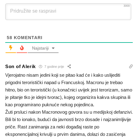
3000
58
KOMENTARI
Najstariji
Son of Alerik
7 godine prije
Vjerojatno nisam jedini koji se pitao kad će i kako uslijediti
prigodni teroristički napad u Francuskoj. Macronu je trebao
hitno, bio on teroristički (u konačnici uvijek jest terorizam, samo
je pitanje tko je idejni tvorac), kojeg organizira kakva skupina ili
kao programirano puknuće nekog pojedinca.
Žuti prsluci nakon Macronovog govora su u medijskoj defanzivi.
Bili bi to ionako, budući da javnosti brzo dosade i najzanimljivije
priče. Rast zanimanja za neki događaj raste po
eksponencijalnoj krivulji u prvim danima, dolazi do zasićenja