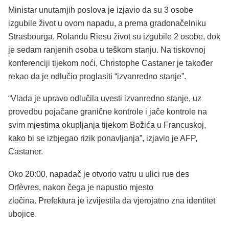
Ministar unutarnjih poslova je izjavio da su 3 osobe
izgubile život u ovom napadu, a prema gradonačelniku
Strasbourga, Rolandu Riesu život su izgubile 2 osobe, dok
je sedam ranjenih osoba u teškom stanju. Na tiskovnoj
konferenciji tijekom noći, Christophe Castaner je također
rekao da je odlučio proglasiti “izvanredno stanje”.
“Vlada je upravo odlučila uvesti izvanredno stanje, uz
provedbu pojačane granične kontrole i jače kontrole na
svim mjestima okupljanja tijekom Božića u Francuskoj,
kako bi se izbjegao rizik ponavljanja”, izjavio je AFP,
Castaner.
Oko 20:00, napadač je otvorio vatru u ulici rue des
Orfèvres, nakon čega je napustio mjesto
zločina. Prefektura je izvijestila da vjerojatno zna identitet
ubojice.