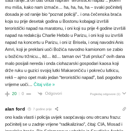
sata ranije..a on baš onda napravi “teroristički napad”.. jebem
mu miša, kako nam izmače… ha, ha, ha, ha – svaki počinitelj
dosada je od ranije bio “poznat policiji”.. i ona čečenska braća
koja su prije desetak godina u Bostonu kobajagi izvršili
teroristički napad na maratonu, i oni koji su prije 4 godine izvršili
napad na redakciju Charlie Hebdo u Parizu, i oni koji su izvršili
napad na koncertu u Parizu, i oni iz Brisela, i onaj navodni Anis
Amri, koji je preklani uoči Božića navodno kamionom se zabio
u božićnu tržnicu.., itd… itd… taman ovi “žuti prsluci” ovih dana
malo posijali nereda i onda ciohazarski gospodari kaosa koji
drže ruku u guzici svojoj lutki Makarončiću i pokreću lutkicu,
rekli – ajmo opet malo jedan “teroristički napad”, baš pogodno
vrijeme uoči
…
Čitaj više »
Odgovori
20
0
Pogledaj odgovore
(1)
alan ford
7 godine prije
ono kada vlasti i policija uvijek saopćavaju onu otrcanu frazu:
počinitelj se u zadnje vrijene “radikalizirao”, čitaj: CIA, Mosad i