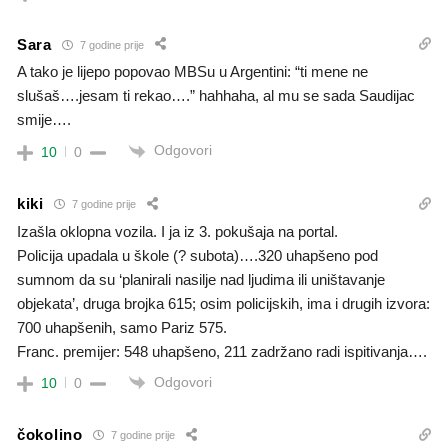
Sara
7 godine prije
A tako je lijepo popovao MBSu u Argentini: “ti mene ne
slušaš….jesam ti rekao….” hahhaha, al mu se sada Saudijac
smije….
Odgovori
10
0
kiki
7 godine prije
Izašla oklopna vozila. I ja iz 3. pokušaja na portal.
Policija upadala u škole (? subota)….320 uhapšeno pod
sumnom da su ‘planirali nasilje nad ljudima ili uništavanje
objekata’, druga brojka 615; osim policijskih, ima i drugih izvora:
700 uhapšenih, samo Pariz 575.
Franc. premijer: 548 uhapšeno, 211 zadržano radi ispitivanja….
Odgovori
10
0
čokolino
7 godine prije