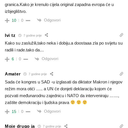
granica.Kako je krenulo cijela original zapadna evropa će u
izbjeglištvo.
Odgovori
10
0
Ivi tz
7 godine prije
Kako su zaslužili,tako neka i dobiju.a doostaaa zla po svijetu su
radili i rade.tako da…
Odgovori
6
0
Amater
7 godine prije
Sada će kongres u SAD -u izglasati da diktator Makron i njegov
režim mora otići ….. a UN će donjeti deklaraciju kojom će
pozvati međunarodnu zajednicu i NATO da interveniraju ……,
zaštite demokraciju i ljudska prava
Odgovori
15
0
Moje drugo ja
7 godine prije