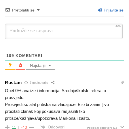
Pretplatiti se
Prijavite se
3000
109
KOMENTARI
Najstariji
Rustam
7 godine prije
Opet 0% analize i informacija. Srednjoškolski referat o
prosvjedu.
Prosvjedi su alat pritiska na vladajuće. Bilo bi zanimljivo
pročitati članak koji pokušava rasjasniti tko
pritišće/kažnjava/upozorava Markona i zašto.
Odgovori
11
-40
Pogledaj odgovore
(16)