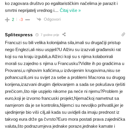
ko zagovara društvo po egalitarističkim načelima je parazit i
smrtni neprijatelj vrednog i
…
Čitaj više »
Odgovori
2
-3
Splitexpress
7 godine prije
Francuzi su bili velika kolonijalna sila,imali su drugačiji pristup
nego Englezi,ali nisu uspjeli?U Alžiru su izazvali građanski rat
koji su na kraju izgubili,a Alžirci koji su s njima kolaborirali
morali su zajedno s njima u Francusku?Vidite ih po gradićima u
Provansi,u njihovim kafićima,u izdvojenim krugovima,nisu se
pofrancuzili,oni su svijet za sebe a problemi Macrona su drugog
korijena,izazvani drugim djelovanjem a sada se pokušava rješiti
prečicom,što nije uspjelo nikome pa neće ni njemu?Problem je
euro,koji je izvorno francuski projekt,Njemačkoj nametnut sa
namjerom da je se kontrolira,Nijemci su nevoljko prihvatili,jer je
ujedinjenje bio viši cilj,ali kada su uvidjeli da imaju prednost iz
takvog eura drže ga čvrsto?Euro mora postati prava zajednička
valuta,što podrazumjeva jednake poraze,jednake kamate i