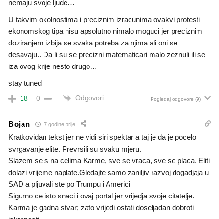
nemaju svoje ljude…
U takvim okolnostima i preciznim izracunima ovakvi protesti
ekonomskog tipa nisu apsolutno nimalo moguci jer preciznim
doziranjem izbija se svaka potreba za njima ali oni se
desavaju.. Da li su se precizni matematicari malo zeznuli ili se
iza ovog krije nesto drugo…
stay tuned
Odgovori
18
0
Pogledaj odgovore
(9)
Bojan
7 godine prije
Kratkovidan tekst jer ne vidi siri spektar a taj je da je pocelo
svrgavanje elite. Prevrsili su svaku mjeru.
Slazem se s na celima Karme, sve se vraca, sve se placa. Eliti
dolazi vrijeme naplate.Gledajte samo zaniljiv razvoj dogadjaja u
SAD a pljuvali ste po Trumpu i Americi.
Sigurno ce isto snaci i ovaj portal jer vrijedja svoje citatelje.
Karma je gadna stvar; zato vrijedi ostati doseljadan dobroti