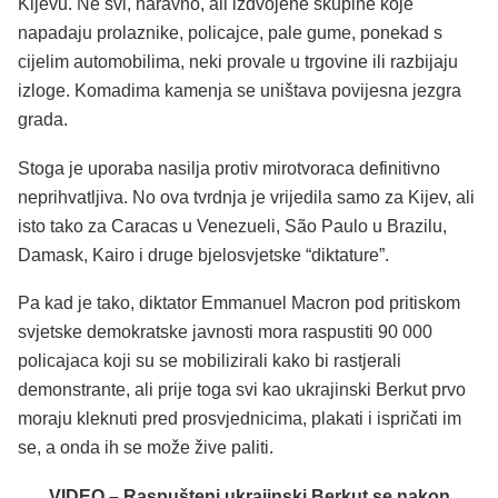
Kijevu. Ne svi, naravno, ali izdvojene skupine koje
napadaju prolaznike, policajce, pale gume, ponekad s
cijelim automobilima, neki provale u trgovine ili razbijaju
izloge. Komadima kamenja se uništava povijesna jezgra
grada.
Stoga je uporaba nasilja protiv mirotvoraca definitivno
neprihvatljiva. No ova tvrdnja je vrijedila samo za Kijev, ali
isto tako za Caracas u Venezueli, São Paulo u Brazilu,
Damask, Kairo i druge bjelosvjetske “diktature”.
Pa kad je tako, diktator Emmanuel Macron pod pritiskom
svjetske demokratske javnosti mora raspustiti 90 000
policajaca koji su se mobilizirali kako bi rastjerali
demonstrante, ali prije toga svi kao ukrajinski Berkut prvo
moraju kleknuti pred prosvjednicima, plakati i ispričati im
se, a onda ih se može žive paliti.
VIDEO – Raspušteni ukrajinski Berkut se nakon