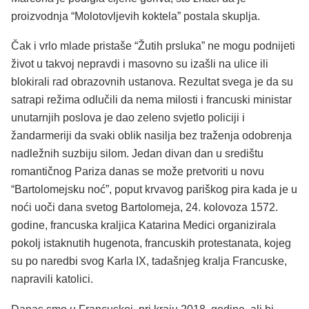
proizvodnja “Molotovljevih koktela” postala skuplja.
Čak i vrlo mlade pristaše “Žutih prsluka” ne mogu podnijeti
život u takvoj nepravdi i masovno su izašli na ulice ili
blokirali rad obrazovnih ustanova. Rezultat svega je da su
satrapi režima odlučili da nema milosti i francuski ministar
unutarnjih poslova je dao zeleno svjetlo policiji i
žandarmeriji da svaki oblik nasilja bez traženja odobrenja
nadležnih suzbiju silom. Jedan divan dan u središtu
romantičnog Pariza danas se može pretvoriti u novu
“Bartolomejsku noć”, poput krvavog pariškog pira kada je u
noći uoči dana svetog Bartolomeja, 24. kolovoza 1572.
godine, francuska kraljica Katarina Medici organizirala
pokolj istaknutih hugenota, francuskih protestanata, kojeg
su po naredbi svog Karla IX, tadašnjeg kralja Francuske,
napravili katolici.