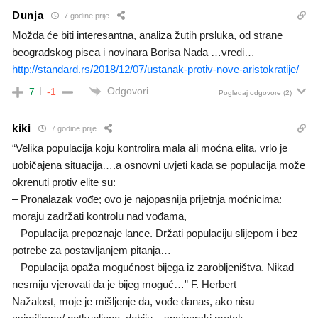
Dunja
7 godine prije
Možda će biti interesantna, analiza žutih prsluka, od strane
beogradskog pisca i novinara Borisa Nada …vredi…
http://standard.rs/2018/12/07/ustanak-protiv-nove-aristokratije/
Odgovori
7
-1
Pogledaj odgovore
(2)
kiki
7 godine prije
“Velika populacija koju kontrolira mala ali moćna elita, vrlo je
uobičajena situacija….a osnovni uvjeti kada se populacija može
okrenuti protiv elite su:
– Pronalazak vođe; ovo je najopasnija prijetnja moćnicima:
moraju zadržati kontrolu nad vođama,
– Populacija prepoznaje lance. Držati populaciju slijepom i bez
potrebe za postavljanjem pitanja…
– Populacija opaža mogućnost bijega iz zarobljeništva. Nikad
nesmiju vjerovati da je bijeg moguć…” F. Herbert
Nažalost, moje je mišljenje da, vođe danas, ako nisu