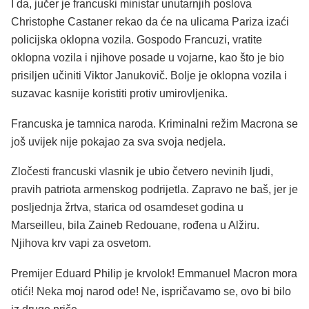
I da, jučer je francuski ministar unutarnjih poslova
Christophe Castaner rekao da će na ulicama Pariza izaći
policijska oklopna vozila. Gospodo Francuzi, vratite
oklopna vozila i njihove posade u vojarne, kao što je bio
prisiljen učiniti Viktor Janukovič. Bolje je oklopna vozila i
suzavac kasnije koristiti protiv umirovljenika.
Francuska je tamnica naroda. Kriminalni režim Macrona se
još uvijek nije pokajao za sva svoja nedjela.
Zločesti francuski vlasnik je ubio četvero nevinih ljudi,
pravih patriota armenskog podrijetla. Zapravo ne baš, jer je
posljednja žrtva, starica od osamdeset godina u
Marseilleu, bila Zaineb Redouane, rođena u Alžiru.
Njihova krv vapi za osvetom.
Premijer Eduard Philip je krvolok! Emmanuel Macron mora
otići! Neka moj narod ode! Ne, ispričavamo se, ovo bi bilo