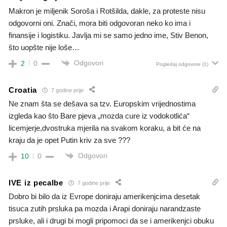
Makron je miljenik Soroša i Rotšilda, dakle, za proteste nisu
odgovorni oni. Znači, mora biti odgovoran neko ko ima i
finansije i logistiku. Javlja mi se samo jedno ime, Stiv Benon,
što uopšte nije loše…
Odgovori
2
0
Pogledaj odgovore
(1)
Croatia
7 godine prije
Ne znam šta se dešava sa tzv. Europskim vrijednostima
izgleda kao što Bare pjeva „mozda cure iz vodokotlića“
licemjerje,dvostruka mjerila na svakom koraku, a bit će na
kraju da je opet Putin kriv za sve ???
Odgovori
10
0
IVE iz pecalbe
7 godine prije
Dobro bi bilo da iz Evrope doniraju amerikenjcima desetak
tisuca zutih prsluka pa mozda i Arapi doniraju narandzaste
prsluke, ali i drugi bi mogli pripomoci da se i amerikenjci obuku