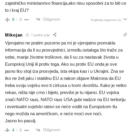
zajedničko ministarstvo financija,ako nisu sposobni za to biti ce
to i kraj EU?
Odgovori
9
0
Pogledaj odgovore
(1)
Mikojan
7 godine prije
Vjerojatno ne pratim pozorno pa mi je vjerojatno promakla
informacija da li su prosvjednici, između ostaloga što traže za
sebe, manje životne troškove, da li su za nastavak života u
Europskoj Uniji ili protiv toga. Ako su protiv EU onda je sve
jasno tko stoji iza prosvjeda, ista ekipa kao i u Ukrajini. Zna se
tko ne želi jaku i stabilnu EU a nakon objave Makrona da EU
treba svoju vojsku evo ti cirkusa u tvom dvorištu. Kako je netko
rekao, ništa nije crno i bijelo, previše je tu nijansi. EU vojska
znači NATO raus, NATO raus USA gubi nadzor na EU teritoriju
i eventualni svjetski ratovi se neće voditi na Europskom tlu
nego možda na američkom, e neće moći ove noći.
Jasno ko pasulj.
Odgovori
4
0