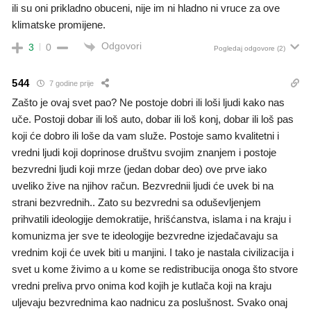
ili su oni prikladno obuceni, nije im ni hladno ni vruce za ove
klimatske promijene.
Odgovori
3
0
Pogledaj odgovore
(2)
544
7 godine prije
Zašto je ovaj svet pao? Ne postoje dobri ili loši ljudi kako nas
uče. Postoji dobar ili loš auto, dobar ili loš konj, dobar ili loš pas
koji će dobro ili loše da vam služe. Postoje samo kvalitetni i
vredni ljudi koji doprinose društvu svojim znanjem i postoje
bezvredni ljudi koji mrze (jedan dobar deo) ove prve iako
uveliko žive na njihov račun. Bezvrednii ljudi će uvek bi na
strani bezvrednih.. Zato su bezvredni sa oduševljenjem
prihvatili ideologije demokratije, hrišćanstva, islama i na kraju i
komunizma jer sve te ideologije bezvredne izjedačavaju sa
vrednim koji će uvek biti u manjini. I tako je nastala civilizacija i
svet u kome živimo a u kome se redistribucija onoga što stvore
vredni preliva prvo onima kod kojih je kutlača koji na kraju
uljevaju bezvrednima kao nadnicu za poslušnost. Svako onaj