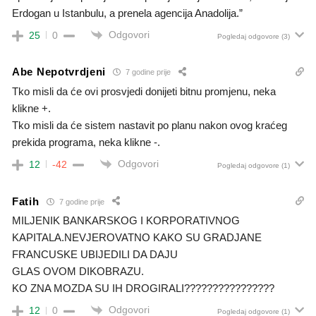
Erdogan u Istanbulu, a prenela agencija Anadolija.”
Odgovori
25
0
Pogledaj odgovore
(3)
Abe Nepotvrdjeni
7 godine prije
Tko misli da će ovi prosvjedi donijeti bitnu promjenu, neka
klikne +.
Tko misli da će sistem nastavit po planu nakon ovog kraćeg
prekida programa, neka klikne -.
Odgovori
12
-42
Pogledaj odgovore
(1)
Fatih
7 godine prije
MILJENIK BANKARSKOG I KORPORATIVNOG
KAPITALA.NEVJEROVATNO KAKO SU GRADJANE
FRANCUSKE UBIJEDILI DA DAJU
GLAS OVOM DIKOBRAZU.
KO ZNA MOZDA SU IH DROGIRALI????????????????
Odgovori
12
0
Pogledaj odgovore
(1)