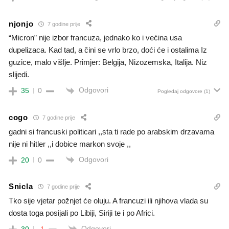
njonjo
7 godine prije
“Micron” nije izbor francuza, jednako ko i većina usa
dupelizaca. Kad tad, a čini se vrlo brzo, doći će i ostalima Iz
guzice, malo višlje. Primjer: Belgija, Nizozemska, Italija. Niz
slijedi.
Odgovori
35
0
Pogledaj odgovore
(1)
cogo
7 godine prije
gadni si francuski politicari ,,sta ti rade po arabskim drzavama
nije ni hitler ,,i dobice markon svoje ,,
Odgovori
20
0
Snicla
7 godine prije
Tko sije vjetar požnjet će oluju. A francuzi ili njihova vlada su
dosta toga posijali po Libiji, Siriji te i po Africi.
Odgovori
30
-1