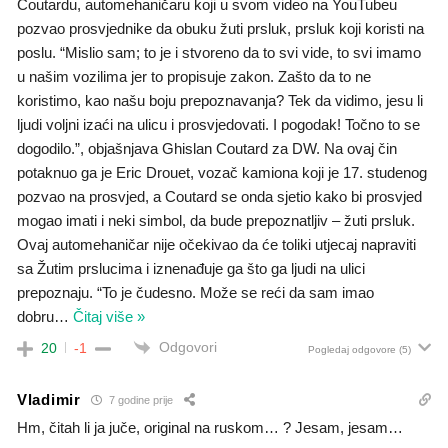
Coutardu, automehaničaru koji u svom video na YouTubeu
pozvao prosvjednike da obuku žuti prsluk, prsluk koji koristi na
poslu. “Mislio sam; to je i stvoreno da to svi vide, to svi imamo
u našim vozilima jer to propisuje zakon. Zašto da to ne
koristimo, kao našu boju prepoznavanja? Tek da vidimo, jesu li
ljudi voljni izaći na ulicu i prosvjedovati. I pogodak! Točno to se
dogodilo.”, objašnjava Ghislan Coutard za DW. Na ovaj čin
potaknuo ga je Eric Drouet, vozač kamiona koji je 17. studenog
pozvao na prosvjed, a Coutard se onda sjetio kako bi prosvjed
mogao imati i neki simbol, da bude prepoznatljiv – žuti prsluk.
Ovaj automehaničar nije očekivao da će toliki utjecaj napraviti
sa Žutim prslucima i iznenađuje ga što ga ljudi na ulici
prepoznaju. “To je čudesno. Može se reći da sam imao
dobru
…
Čitaj više »
Odgovori
20
-1
Pogledaj odgovore
(5)
Vladimir
7 godine prije
Hm, čitah li ja juče, original na ruskom… ? Jesam, jesam…