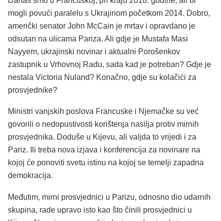
Danas smo u Francuskoj, pri kraju 2018. godine, ali bi
mogli povući paralelu s Ukrajinom početkom 2014. Dobro,
američki senator John McCain je mrtav i opravdano je
odsutan na ulicama Pariza. Ali gdje je Mustafa Masi
Nayyem, ukrajinski novinar i aktualni Porošenkov
zastupnik u Vrhovnoj Radu, sada kad je potreban? Gdje je
nestala Victoria Nuland? Konačno, gdje su kolačići za
prosvjednike?
Ministri vanjskih poslova Francuske i Njemačke su već
govorili o nedopustivosti korištenja nasilja protiv mirnih
prosvjednika. Doduše u Kijevu, ali valjda to vrijedi i za
Pariz. Ili treba nova izjava i konferencija za novinare na
kojoj će ponoviti svetu istinu na kojoj se temelji zapadna
demokracija.
Međutim, mirni prosvjednici u Parizu, odnosno dio udarnih
skupina, rade upravo isto kao što činili prosvjednici u