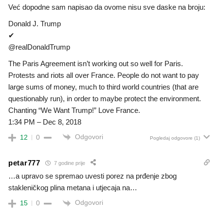
Već dopodne sam napisao da ovome nisu sve daske na broju:
Donald J. Trump
✔
@realDonaldTrump
The Paris Agreement isn’t working out so well for Paris.
Protests and riots all over France. People do not want to pay
large sums of money, much to third world countries (that are
questionably run), in order to maybe protect the environment.
Chanting “We Want Trump!” Love France.
1:34 PM – Dec 8, 2018
Odgovori
12
0
Pogledaj odgovore
(1)
petar777
7 godine prije
…a upravo se spremao uvesti porez na prđenje zbog
stakleničkog plina metana i utjecaja na…
Odgovori
15
0