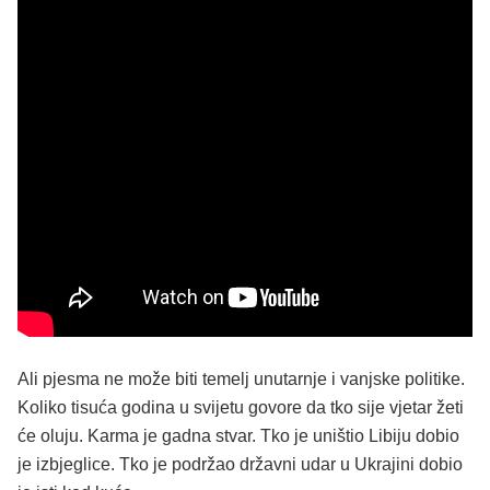
Ali pjesma ne može biti temelj unutarnje i vanjske politike.
Koliko tisuća godina u svijetu govore da tko sije vjetar žeti
će oluju. Karma je gadna stvar. Tko je uništio Libiju dobio
je izbjeglice. Tko je podržao državni udar u Ukrajini dobio