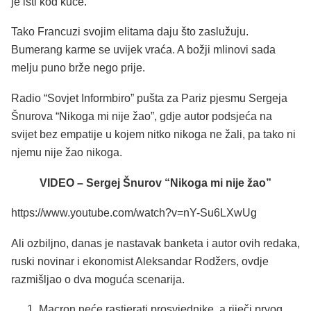
je isti kod kuće.
Tako Francuzi svojim elitama daju što zaslužuju.
Bumerang karme se uvijek vraća. A božji mlinovi sada
melju puno brže nego prije.
Radio “Sovjet Informbiro” pušta za Pariz pjesmu Sergeja
Šnurova “Nikoga mi nije žao”, gdje autor podsjeća na
svijet bez empatije u kojem nitko nikoga ne žali, pa tako ni
njemu nije žao nikoga.
VIDEO – Sergej Šnurov “Nikoga mi nije žao”
https://www.youtube.com/watch?v=nY-Su6LXwUg
Ali ozbiljno, danas je nastavak banketa i autor ovih redaka,
ruski novinar i ekonomist Aleksandar Rodžers, ovdje
razmišljao o dva moguća scenarija.
Macron neće rastjerati prosvjednike, a riječi prvog