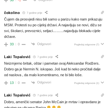
čokolino
7 godine prije
Čujem da prosvjedi nisu bili samo u parizu kako nam prikazuju
MSM. Protesti su po cijeloj državi. A najavljuju se novi, dižu se
svi, školarci, prevoznici, seljaci………najavljuju blokadu cijele
države.
Odgovori
33
0
Pogledaj odgovore
(7)
Laki Topalović
7 godine prije
Neizmjerno britak, oštar i pametan ovaj Aleksandar Rodžers.
Dobro ga je Nermin N. iskopao. Još kad bi neko pročitali dalje
od naslova , da malo komentiramo, ne bi bilo loše.
Odgovori
13
0
Pogledaj odgovore
(1)
Laki Topalović
7 godine prije
Dobro, američki senator John McCain je mrtav i opravdano je
odsutan na ulicama Pariza