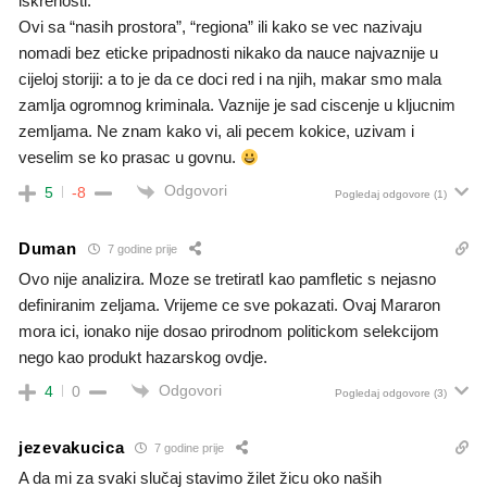
iskrenosti.
Ovi sa “nasih prostora”, “regiona” ili kako se vec nazivaju
nomadi bez eticke pripadnosti nikako da nauce najvaznije u
cijeloj storiji: a to je da ce doci red i na njih, makar smo mala
zamlja ogromnog kriminala. Vaznije je sad ciscenje u kljucnim
zemljama. Ne znam kako vi, ali pecem kokice, uzivam i
veselim se ko prasac u govnu.
Odgovori
5
-8
Pogledaj odgovore
(1)
Duman
7 godine prije
Ovo nije analizira. Moze se tretiratI kao pamfletic s nejasno
definiranim zeljama. Vrijeme ce sve pokazati. Ovaj Mararon
mora ici, ionako nije dosao prirodnom politickom selekcijom
nego kao produkt hazarskog ovdje.
Odgovori
4
0
Pogledaj odgovore
(3)
jezevakucica
7 godine prije
A da mi za svaki slučaj stavimo žilet žicu oko naših