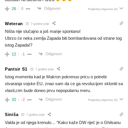
Odgovori
26
0
Pogledaj odgovore
(4)
Weteran
7 godine prije
Ništa nije slučajno a još manje spontano!
Ubrzo će neka zemlja Zapada biti bombardovana od strane tog
istog Zapada!?
Odgovori
12
-1
Pantsir S1
7 godine prije
Istog momenta kad je Makron pokrenuo pricu o potrebi
stvaranja vojske EU, znao sam da ce ga revolucijom skloniti sa
vlasti,cim bude doneo prvu nepopularnu meru.
Odgovori
32
-2
Pogledaj odgovore
(3)
Siniša
7 godine prije
Valda je od njega krenulo… “Kako kaže DW riječ je o Ghilsanu