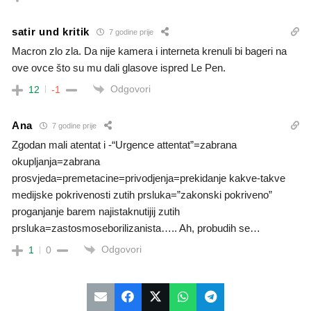
satir und kritik
7 godine prije
Macron zlo zla. Da nije kamera i interneta krenuli bi bageri na
ove ovce što su mu dali glasove ispred Le Pen.
Odgovori
12
-1
Ana
7 godine prije
Zgodan mali atentat i -“Urgence attentat”=zabrana
okupljanja=zabrana
prosvjeda=premetacine=privodjenja=prekidanje kakve-takve
medijske pokrivenosti zutih prsluka=”zakonski pokriveno”
proganjanje barem najistaknutijij zutih
prsluka=zastosmoseborilizanista….. Ah, probudih se…
Odgovori
1
0