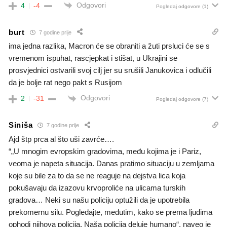
Odgovori
4
-4
Pogledaj odgovore
(1)
burt
7 godine prije
ima jedna razlika, Macron će se obraniti a žuti prsluci će se s
vremenom ispuhat, rascjepkat i stišat, u Ukrajini se
prosvjednici ostvarili svoj cilj jer su srušili Janukovica i odlučili
da je bolje rat nego pakt s Rusijom
Odgovori
2
-31
Pogledaj odgovore
(7)
Siniša
7 godine prije
Ajd štp prca al što uši zavrće….
“„U mnogim evropskim gradovima, među kojima je i Pariz,
veoma je napeta situacija. Danas pratimo situaciju u zemljama
koje su bile za to da se ne reaguje na dejstva lica koja
pokušavaju da izazovu krvoproliće na ulicama turskih
gradova… Neki su našu policiju optužili da je upotrebila
prekomernu silu. Pogledajte, međutim, kako se prema ljudima
ophodi njihova policija. Naša policija deluje humano“, naveo je