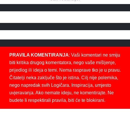
PRAVILA KOMENTIRANJA
: Vaši komentari ne smiju
biti kritika drugog komentatora, nego vaše mišljenje,
prijedlog ili ideja o temi. Nema rasprave tko je u pravu.
Čitatelji neka zaključe što je istina. Cilj nije polemika,
nego napredak svih Logičara. Inspiracija, umjesto
uvjeravanja. Ako nemate ideju, ne komentirajte. Ne
budete li respektirali pravila, biti će te blokirani.