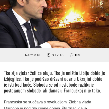
komentara
Nermin N.
8.12.18
109
Tko sije vjetar žeti će oluju. Tko je uništio Libiju dobio je
izbjeglice. Tko je podržao državni udar u Ukrajini dobio
je isti kod kuće. Sloboda se od neslobode razlikuje
postojanjem slobode, ali danas u Francuskoj nije tako.
Francuska se suočava s revolucijom. Zlobna vlada
Marcona je podigla cijene goriva, što znači da je