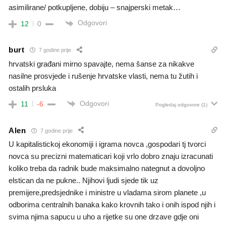
asimilirane/ potkupljene, dobiju – snajperski metak…
Odgovori
12
0
burt
7 godine prije
hrvatski građani mirno spavajte, nema šanse za nikakve
nasilne prosvjede i rušenje hrvatske vlasti, nema tu žutih i
ostalih prsluka
Odgovori
11
-6
Pogledaj odgovore
(1)
Alen
7 godine prije
U kapitalistickoj ekonomiji i igrama novca ,gospodari tj tvorci
novca su precizni matematicari koji vrlo dobro znaju izracunati
koliko treba da radnik bude maksimalno nategnut a dovoljno
elstican da ne pukne.. Njihovi ljudi sjede tik uz
premijere,predsjednike i ministre u vladama sirom planete ,u
odborima centralnih banaka kako krovnih tako i onih ispod njih i
svima njima sapucu u uho a rijetke su one drzave gdje oni