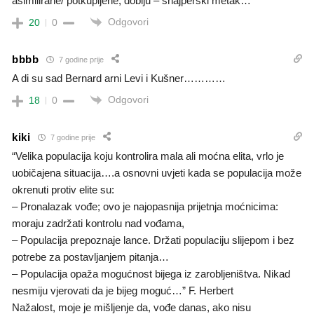
asimilirane/ potkupljene, dobiju – snajperski metak…
Odgovori
20
0
bbbb
7 godine prije
A di su sad Bernard arni Levi i Kušner…………
Odgovori
18
0
kiki
7 godine prije
“Velika populacija koju kontrolira mala ali moćna elita, vrlo je
uobičajena situacija….a osnovni uvjeti kada se populacija može
okrenuti protiv elite su:
– Pronalazak vođe; ovo je najopasnija prijetnja moćnicima:
moraju zadržati kontrolu nad vođama,
– Populacija prepoznaje lance. Držati populaciju slijepom i bez
potrebe za postavljanjem pitanja…
– Populacija opaža mogućnost bijega iz zarobljeništva. Nikad
nesmiju vjerovati da je bijeg moguć…” F. Herbert
Nažalost, moje je mišljenje da, vođe danas, ako nisu