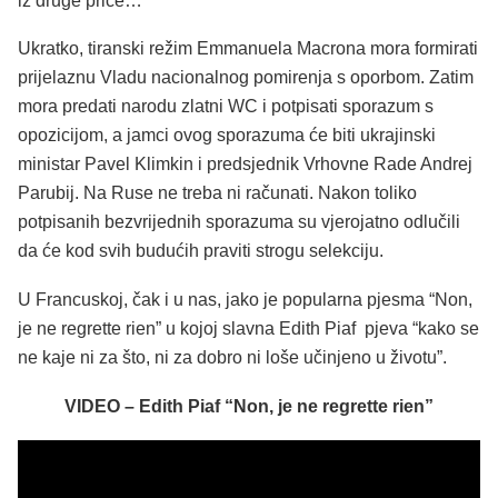
iz druge priče…
Ukratko, tiranski režim Emmanuela Macrona mora formirati
prijelaznu Vladu nacionalnog pomirenja s oporbom. Zatim
mora predati narodu zlatni WC i potpisati sporazum s
opozicijom, a jamci ovog sporazuma će biti ukrajinski
ministar Pavel Klimkin i predsjednik Vrhovne Rade Andrej
Parubij. Na Ruse ne treba ni računati. Nakon toliko
potpisanih bezvrijednih sporazuma su vjerojatno odlučili
da će kod svih budućih praviti strogu selekciju.
U Francuskoj, čak i u nas, jako je popularna pjesma “Non,
je ne regrette rien” u kojoj slavna Edith Piaf pjeva “kako se
ne kaje ni za što, ni za dobro ni loše učinjeno u životu”.
VIDEO – Edith Piaf “Non, je ne regrette rien”