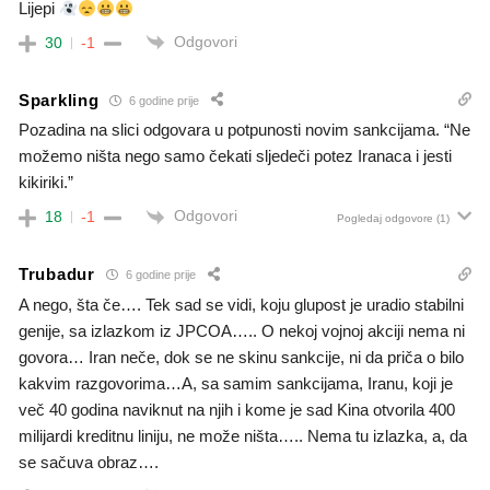
Lijepi
Odgovori
30
-1
Sparkling
6 godine prije
Pozadina na slici odgovara u potpunosti novim sankcijama. “Ne
možemo ništa nego samo čekati sljedeči potez Iranaca i jesti
kikiriki.”
Odgovori
18
-1
Pogledaj odgovore
(1)
Trubadur
6 godine prije
A nego, šta če…. Tek sad se vidi, koju glupost je uradio stabilni
genije, sa izlazkom iz JPCOA….. O nekoj vojnoj akciji nema ni
govora… Iran neče, dok se ne skinu sankcije, ni da priča o bilo
kakvim razgovorima…A, sa samim sankcijama, Iranu, koji je
več 40 godina naviknut na njih i kome je sad Kina otvorila 400
milijardi kreditnu liniju, ne može ništa….. Nema tu izlazka, a, da
se sačuva obraz….