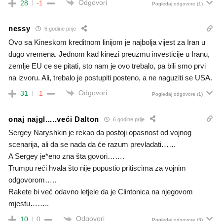
Odgovori
28
-1
Pogledaj odgovore
(1)
nessy
6 godine prije
Ovo sa Kineskom kreditnom linijom je najbolja vijest za Iran u
dugo vremena. Jednom kad kinezi preuzmu investicije u Iranu,
zemlje EU ce se pitati, sto nam je ovo trebalo, pa bili smo prvi
na izvoru. Ali, trebalo je postupiti posteno, a ne naguziti se USA.
Odgovori
31
-1
Pogledaj odgovore
(1)
onaj najgl.....veći Dalton
6 godine prije
Sergey Naryshkin je rekao da postoji opasnost od vojnog
scenarija, ali da se nada da će razum prevladati……
A Sergey je*eno zna šta govori…….
Trumpu reći hvala što nije popustio pritiscima za vojnim
odgovorom…..
Rakete bi već odavno letjele da je Clintonica na njegovom
mjestu……..
Odgovori
10
0
Pogledaj odgovore
(3)