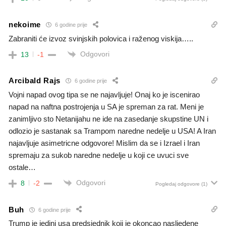
nekoime
6 godine prije
Zabraniti će izvoz svinjskih polovica i raženog viskija…..
Odgovori
13
-1
Arcibald Rajs
6 godine prije
Vojni napad ovog tipa se ne najavljuje! Onaj ko je iscenirao
napad na naftna postrojenja u SA je spreman za rat. Meni je
zanimljivo sto Netanijahu ne ide na zasedanje skupstine UN i
odlozio je sastanak sa Trampom naredne nedelje u USA! A Iran
najavljuje asimetricne odgovore! Mislim da se i Izrael i Iran
spremaju za sukob naredne nedelje u koji ce uvuci sve
ostale…
Odgovori
8
-2
Pogledaj odgovore
(1)
Buh
6 godine prije
Trump je jedini usa predsjednik koji je okoncao nasljedene