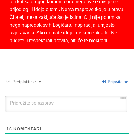
biti kritika drugog komentatora, nego vaše mišljenje,
prijedlog ili ideja o temi. Nema rasprave tko je u pravu.
Čitatelji neka zaključe što je istina. Cilj nije polemika,
nego napredak svih Logičara. Inspiracija, umjesto
uvjeravanja. Ako nemate ideju, ne komentirajte. Ne
budete li respektirali pravila, biti će te blokirani.
Pretplatiti se
Prijavite se
3000
16
KOMENTARI