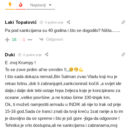
Najstariji
Laki Topalović
6 godine prije
Pa pod sankcijama su 40 godina i što se dogodilo? Ništa……
Odgovori
16
-1
Duki
6 godine prije
E .moj Krumpy !
To se zove prdim al’ne smrdim !!,,
I što sada dokaza nemaš,Bin Salman zvao Vladu koji mu je
rekao Istinu ,dok ti zabranjuješ,sankcioniraš kočiš ,a svijet ide
dalje,i dalje dok tebi ostaje hrpa željeza koje je koncipirano za
oceane ,velike površine ,a ne kotao širine 100-tinjak km.
Ok, ti možeš namjestiti armadu u INDIK ali nije to Irak od prije
15-16 god.Sada će Iranci znati da tvoji kreću 1sat ranije a to im
je dovoljno da se spreme i što je još gore -jbga-da odgovore !
Tehnika je vrlo dostupna,ali ne sankcijama i zabranama,moj