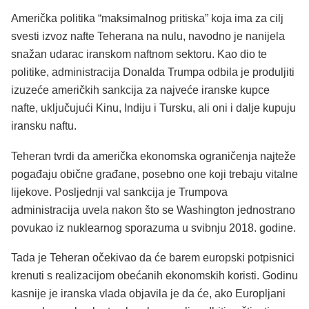
Američka politika “maksimalnog pritiska” koja ima za cilj
svesti izvoz nafte Teherana na nulu, navodno je nanijela
snažan udarac iranskom naftnom sektoru. Kao dio te
politike, administracija Donalda Trumpa odbila je produljiti
izuzeće američkih sankcija za najveće iranske kupce
nafte, uključujući Kinu, Indiju i Tursku, ali oni i dalje kupuju
iransku naftu.
Teheran tvrdi da američka ekonomska ograničenja najteže
pogađaju obične građane, posebno one koji trebaju vitalne
lijekove. Posljednji val sankcija je Trumpova
administracija uvela nakon što se Washington jednostrano
povukao iz nuklearnog sporazuma u svibnju 2018. godine.
Tada je Teheran očekivao da će barem europski potpisnici
krenuti s realizacijom obećanih ekonomskih koristi. Godinu
kasnije je iranska vlada objavila je da će, ako Europljani