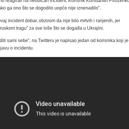
no reagirali na neobičan incident. Korisnik Konstantin Piroženk
ako ga ono što se dogodilo uopće nije iznenadilo”.
aj incident dobar, obzirom da nije bilo mrtvih i ranjenih, jer
“ruskom tragu” za sve loše što se događa u Ukrajini.
diti sami sebe”, na Twitteru je napisao jedan od korisnika koji je
javu o incidentu.