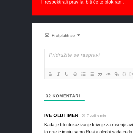
li respektirali pravila, biti će te blokirani.
Pretplatiti se
{}
[
32
KOMENTARI
IVE OLDTIMER
7 godine prije
Kada je bilo dokazivanje krivnje za rusenje avi
to oruzje imaju samo Rusi a gledaj sada cuda