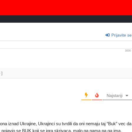
Prijavite se
3000
+]
Najstariji
ona iznad Ukrajine, Ukrajinci su tvrdili da oni nemaju taj “Buk” vec da
, pojavio se BUK koji se igra skrivaca, malo ga nama pa ga ima.