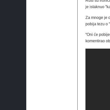
Rusi su ironič
je istaknuo “k
Za mnoge je ov
pobija tezu o 
“Oni će pobije
komentirao ob