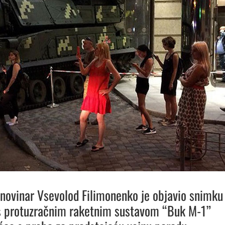
 novinar Vsevolod Filimonenko je objavio snimku
s protuzračnim raketnim sustavom “Buk M-1”