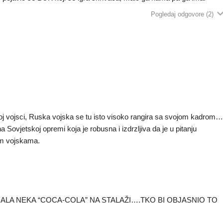
Pogledaj odgovore
(2)
koj vojsci, Ruska vojska se tu isto visoko rangira sa svojom kadrom
 Sovjetskoj opremi koja je robusna i izdrzljiva da je u pitanju
im vojskama.
LA NEKA “COCA-COLA” NA STALAŽI….TKO BI OBJASNIO TO