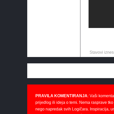
Stavovi iznes
PRAVILA KOMENTIRANJA
: Vaši komenta
prijedlog ili ideja o temi. Nema rasprave tko 
nego napredak svih Logičara. Inspiracija, u