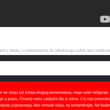
eni u tekstu i u komentarima ne odražavaju nužno stav redakcij
ri ne smiju biti kritika drugog komentatora, nego vaše mišljenje,
je u pravu. Čitatelji neka zaključe što je istina. Cilj nije polemika
mjesto uvjeravanja. Ako nemate ideju, ne komentirajte. Ne bude