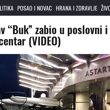
LITIKA
POSAO I NOVAC
HRANA I ZDRAVLJE
ŽIV
v “Buk” zabio u poslovni i
 centar (VIDEO)