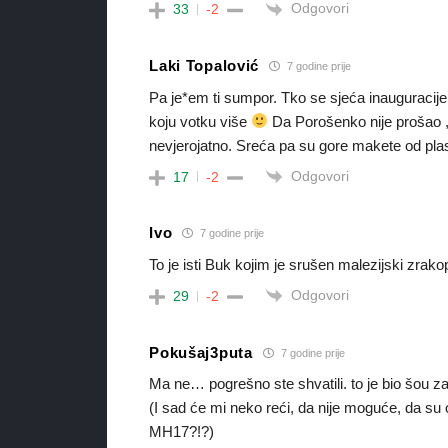
Odgovori
33
-2
Laki Topalović
7 godine prije
Pa je*em ti sumpor. Tko se sjeća inauguracij
koju votku više
Da Porošenko nije prošao , 
nevjerojatno. Sreća pa su gore makete od plas
Odgovori
17
-2
Ivo
7 godine prije
To je isti Buk kojim je srušen malezijski zrakop
Odgovori
29
-2
Pokušaj3puta
7 godine prije
Ma ne… pogrešno ste shvatili. to je bio šou za
(I sad će mi neko reći, da nije moguće, da su o
MH17?!?)