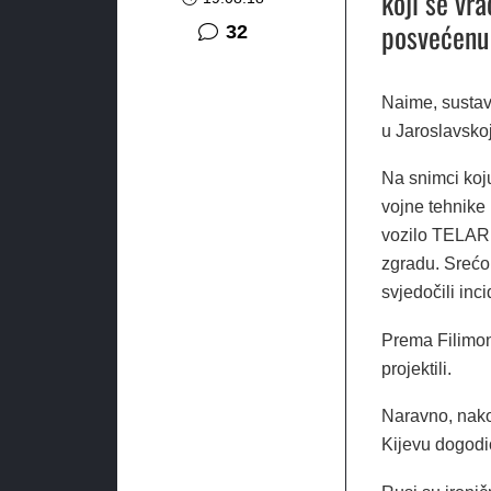
koji se vr
posvećenu 
komentara
32
Naime, sustav
u Jaroslavskoj
Na snimci koj
vojne tehnike
vozilo TELAR i
zgradu. Srećom,
svjedočili inc
Prema Filimone
projektili.
Naravno, nakon
Kijevu dogodi