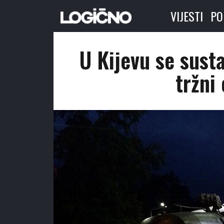
VIJESTI
PO
U Kijevu se susta
tržni