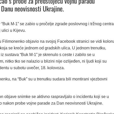
aćao s probe za predstojeću vojnu paradu
Danu neovisnosti Ukrajine.
 “Buk M-1” se zabio u pročelje zgrade poslovnog i tržnog centra
 ulici u Kijevu.
u Filimonenko objavio na svojoj Facebook stranici se vidi kolon
 koja se kreće jednom od gradskih ulica. U jednom trenutku,
z sustava “Buk M-1” je skrenulo s ceste i zabilo se u
 nitko tko se nalazio u blizini nije ozlijeđen, ni ljudi koji su
identu u subotu uvečer, 18. kolovoza.
nku, na “Buk” su u trenutku sudara bili montirani vjezbovni
 objave snimke se aktivno raspravljalo o incidentu koji se u
o nakon probe vojne parade za Dan neovisnosti Ukrajine.