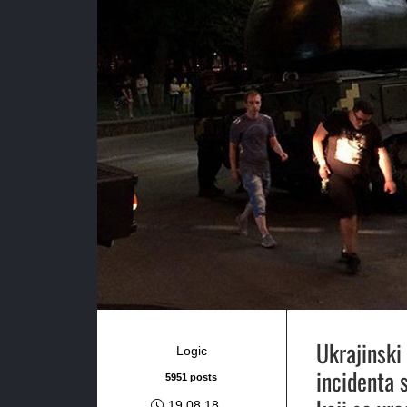
Ukrajinski
Logic
incidenta 
5951 posts
19.08.18