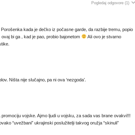
Pogledaj odgovore
(1)
e Porošenka kada je dečko iz počasne garde, da razbije tremu, popio
ovaj bi ga , kad je pao, probio bajonetom
Ali ovo je stvarno
tike.
lov. Ništa nije slučajno, pa ni ova ‘nezgoda’.
 promociju vojske. Ajmo ljudi u vojsku, za sada vas brane ovakvi!!!
vako “uvežbani” ukrajinski poslužitelji takvog oružja “skinuli”