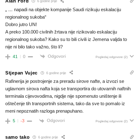
Alan Ford
6 godine prije
„ … napadi na objekte kompanije Saudi rizikuju eskalaciju
regionalnog sukoba“
Dobro jutro UN!
A preko 100.000 civilnih žrtava nije rizikovalo eskalaciju
regionalnog sukoba? Kako su to bili civili iz Jemena valjda to
nije ni bilo tako važno, što li?
Odgovori
41
0
Pogledaj odgovore
(2)
Stjepan Vujec
6 godine prije
Rafinerija je postrojenje za preradu sirove nafte, a izvozi se
uglavnom sirova nafta koja se transportira do utovarnih naftnih
terminala cijevovodima, nigdje nije spomenuto uništenje ili
oštečenje tih transportnih sistema, tako da sve to pomalo iz
meni nepoznatih razloga prenapuhano.
Odgovori
5
-3
Pogledaj odgovore
(2)
samo tako
6 godine prije