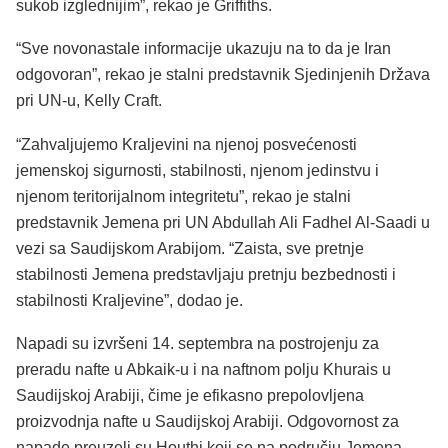
sukob izglednijim”, rekao je Griffiths.
“Sve novonastale informacije ukazuju na to da je Iran
odgovoran”, rekao je stalni predstavnik Sjedinjenih Država
pri UN-u, Kelly Craft.
“Zahvaljujemo Kraljevini na njenoj posvećenosti
jemenskoj sigurnosti, stabilnosti, njenom jedinstvu i
njenom teritorijalnom integritetu”, rekao je stalni
predstavnik Jemena pri UN Abdullah Ali Fadhel Al-Saadi u
vezi sa Saudijskom Arabijom. “Zaista, sve pretnje
stabilnosti Jemena predstavljaju pretnju bezbednosti i
stabilnosti Kraljevine”, dodao je.
Napadi su izvršeni 14. septembra na postrojenju za
preradu nafte u Abkaik-u i na naftnom polju Khurais u
Saudijskoj Arabiji, čime je efikasno prepolovljena
proizvodnja nafte u Saudijskoj Arabiji. Odgovornost za
napade preuzeli su Houthi koji se na području Jemena