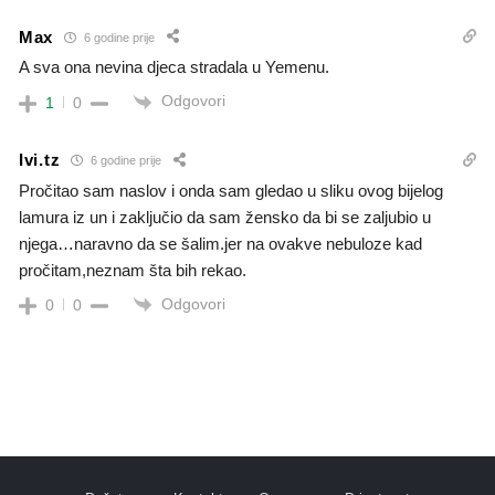
Max
6 godine prije
A sva ona nevina djeca stradala u Yemenu.
Odgovori
1
0
Ivi.tz
6 godine prije
Pročitao sam naslov i onda sam gledao u sliku ovog bijelog
lamura iz un i zaključio da sam žensko da bi se zaljubio u
njega…naravno da se šalim.jer na ovakve nebuloze kad
pročitam,neznam šta bih rekao.
Odgovori
0
0