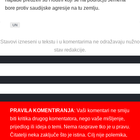
bore protiv saudijske agresije na tu zemlju.
UN
Stavovi izneseni u tekstu i u komentarima ne odražavaju nužno
stav redakcije.
PRAVILA KOMENTIRANJA
: Vaši komentari ne smiju
biti kritika drugog komentatora, nego vaše mišljenje,
prijedlog ili ideja o temi. Nema rasprave tko je u pravu.
Čitatelji neka zaključe što je istina. Cilj nije polemika,