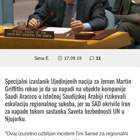
komentara
Sima E.
17.09.19
11
Specijalni izaslanik Ujedinjenih nacija za Jemen Martin
Griffiths rekao je da su napadi na objekte kompanije
Saudi Aramco u istočnoj Saudijskoj Arabiji rizikovali
eskalaciju regionalnog sukoba, jer su SAD okrivile Iran
za napade tokom sastanka Saveta bezbednosti UN u
Njujorku.
“Ovaj izuzetno ozbiljan incident čini šanse za regionalni