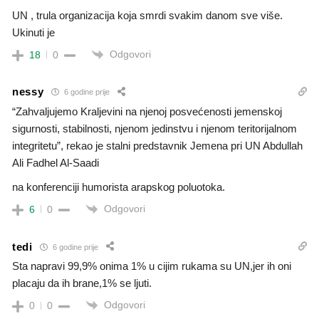
UN , trula organizacija koja smrdi svakim danom sve više.
Ukinuti je
Odgovori
18
0
nessy
6 godine prije
“Zahvaljujemo Kraljevini na njenoj posvećenosti jemenskoj
sigurnosti, stabilnosti, njenom jedinstvu i njenom teritorijalnom
integritetu”, rekao je stalni predstavnik Jemena pri UN Abdullah
Ali Fadhel Al-Saadi
na konferenciji humorista arapskog poluotoka.
Odgovori
6
0
tedi
6 godine prije
Sta napravi 99,9% onima 1% u cijim rukama su UN,jer ih oni
placaju da ih brane,1% se ljuti.
Odgovori
0
0