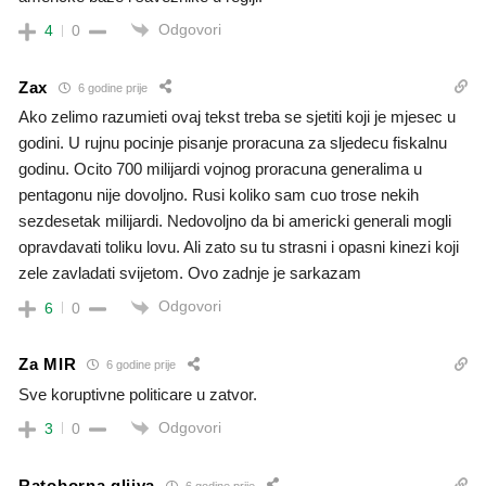
Odgovori
4
0
Zax
6 godine prije
Ako zelimo razumieti ovaj tekst treba se sjetiti koji je mjesec u
godini. U rujnu pocinje pisanje proracuna za sljedecu fiskalnu
godinu. Ocito 700 milijardi vojnog proracuna generalima u
pentagonu nije dovoljno. Rusi koliko sam cuo trose nekih
sezdesetak milijardi. Nedovoljno da bi americki generali mogli
opravdavati toliku lovu. Ali zato su tu strasni i opasni kinezi koji
zele zavladati svijetom. Ovo zadnje je sarkazam
Odgovori
6
0
Za MIR
6 godine prije
Sve koruptivne politicare u zatvor.
Odgovori
3
0
Ratoborna gljiva
6 godine prije