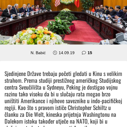
komentara
N. Babić
14.09.19
15
Sjedinjene Države trebaju početi gledati u Kinu s velikim
strahom. Prema studiji prestižnog američkog Studijskog
centra Sveučilišta u Sydneyu, Peking je dostigao vojnu
razinu tako visoku da bi u slučaju rata mogao brzo
uništiti Amerikance i njihove saveznike u indo-pacifičkoj
regiji. Kao što s pravom ističe Christopher Schiltz u
članku za Die Welt, kineska prijetnja Washingtonu na
Dalekom istoku također utječe na NATO, koji bi u