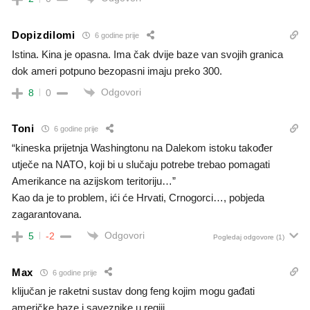
Dopizdilomi
6 godine prije
Istina. Kina je opasna. Ima čak dvije baze van svojih granica
dok ameri potpuno bezopasni imaju preko 300.
Odgovori
8
0
Toni
6 godine prije
“kineska prijetnja Washingtonu na Dalekom istoku također
utječe na NATO, koji bi u slučaju potrebe trebao pomagati
Amerikance na azijskom teritoriju…”
Kao da je to problem, ići će Hrvati, Crnogorci…, pobjeda
zagarantovana.
Odgovori
5
-2
Pogledaj odgovore
(1)
Max
6 godine prije
klijučan je raketni sustav dong feng kojim mogu gađati
američke baze i saveznike u regiji.