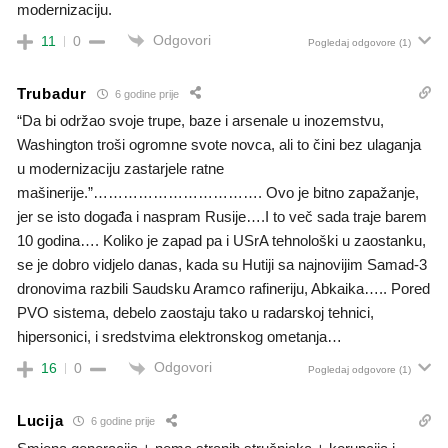
modernizaciju.
Odgovori
11
0
Pogledaj odgovore
(1)
Trubadur
6 godine prije
“Da bi održao svoje trupe, baze i arsenale u inozemstvu,
Washington troši ogromne svote novca, ali to čini bez ulaganja
u modernizaciju zastarjele ratne
mašinerije.”……………………………. Ovo je bitno zapažanje,
jer se isto događa i naspram Rusije….I to več sada traje barem
10 godina…. Koliko je zapad pa i USrA tehnološki u zaostanku,
se je dobro vidjelo danas, kada su Hutiji sa najnovijim Samad-3
dronovima razbili Saudsku Aramco rafineriju, Abkaika….. Pored
PVO sistema, debelo zaostaju tako u radarskoj tehnici,
hipersonici, i sredstvima elektronskog ometanja…
Odgovori
16
0
Pogledaj odgovore
(1)
Lucija
6 godine prije