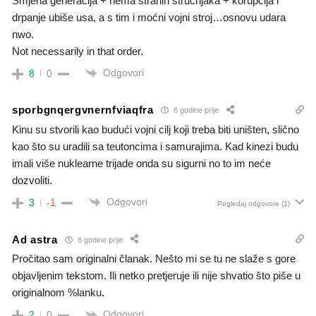
Smjena generacija + nema stranih stručnjaka + korupcija i
drpanje ubiše usa, a s tim i moćni vojni stroj…osnovu udara
nwo.
Not necessarily in that order.
Odgovori
8
0
sporbgnqergvnernfviaqfra
6 godine prije
Kinu su stvorili kao budući vojni cilj koji treba biti uništen, slično
kao što su uradili sa teutoncima i samurajima. Kad kinezi budu
imali više nuklearne trijade onda su sigurni no to im neće
dozvoliti.
Odgovori
3
-1
Pogledaj odgovore
(1)
Ad astra
6 godine prije
Pročitao sam originalni članak. Nešto mi se tu ne slaže s gore
objavljenim tekstom. Ili netko pretjeruje ili nije shvatio što piše u
originalnom %lanku.
Odgovori
2
0