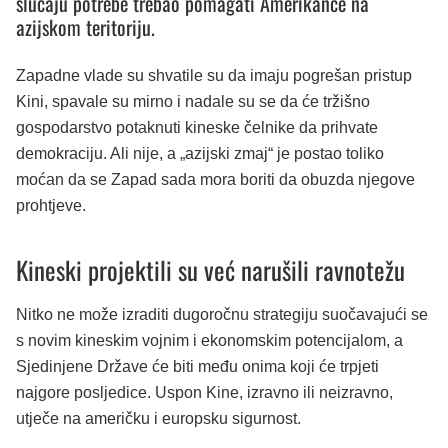
slučaju potrebe trebao pomagati Amerikance na
azijskom teritoriju.
Zapadne vlade su shvatile su da imaju pogrešan pristup
Kini, spavale su mirno i nadale su se da će tržišno
gospodarstvo potaknuti kineske čelnike da prihvate
demokraciju. Ali nije, a „azijski zmaj“ je postao toliko
moćan da se Zapad sada mora boriti da obuzda njegove
prohtjeve.
Kineski projektili su već narušili ravnotežu
Nitko ne može izraditi dugoročnu strategiju suočavajući se
s novim kineskim vojnim i ekonomskim potencijalom, a
Sjedinjene Države će biti među onima koji će trpjeti
najgore posljedice. Uspon Kine, izravno ili neizravno,
utječe na američku i europsku sigurnost.