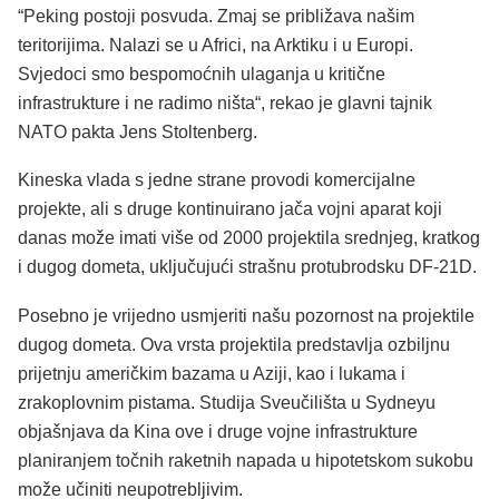
“Peking postoji posvuda. Zmaj se približava našim
teritorijima. Nalazi se u Africi, na Arktiku i u Europi.
Svjedoci smo bespomoćnih ulaganja u kritične
infrastrukture i ne radimo ništa“, rekao je glavni tajnik
NATO pakta Jens Stoltenberg.
Kineska vlada s jedne strane provodi komercijalne
projekte, ali s druge kontinuirano jača vojni aparat koji
danas može imati više od 2000 projektila srednjeg, kratkog
i dugog dometa, uključujući strašnu protubrodsku DF-21D.
Posebno je vrijedno usmjeriti našu pozornost na projektile
dugog dometa. Ova vrsta projektila predstavlja ozbiljnu
prijetnju američkim bazama u Aziji, kao i lukama i
zrakoplovnim pistama. Studija Sveučilišta u Sydneyu
objašnjava da Kina ove i druge vojne infrastrukture
planiranjem točnih raketnih napada u hipotetskom sukobu
može učiniti neupotrebljivim.