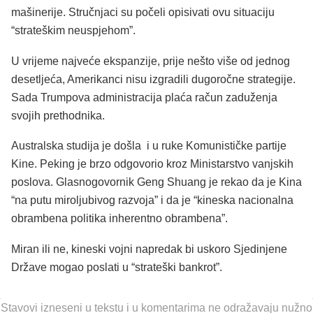
mašinerije. Stručnjaci su počeli opisivati ovu situaciju
“strateškim neuspjehom”.
U vrijeme najveće ekspanzije, prije nešto više od jednog
desetljeća, Amerikanci nisu izgradili dugoročne strategije.
Sada Trumpova administracija plaća račun zaduženja
svojih prethodnika.
Australska studija je došla i u ruke Komunističke partije
Kine. Peking je brzo odgovorio kroz Ministarstvo vanjskih
poslova. Glasnogovornik Geng Shuang je rekao da je Kina
“na putu miroljubivog razvoja” i da je “kineska nacionalna
obrambena politika inherentno obrambena”.
Miran ili ne, kineski vojni napredak bi uskoro Sjedinjene
Države mogao poslati u “strateški bankrot”.
Stavovi izneseni u tekstu i u komentarima ne odražavaju nužno