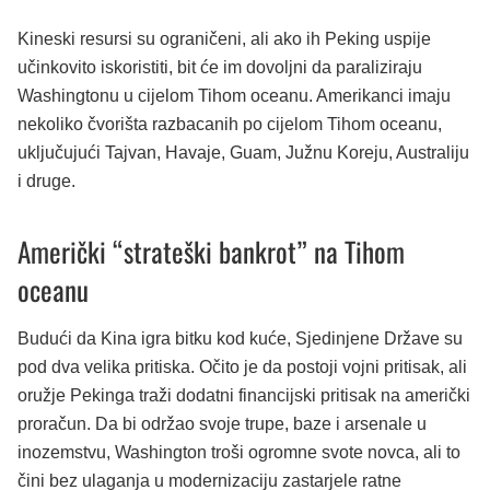
Kineski resursi su ograničeni, ali ako ih Peking uspije
učinkovito iskoristiti, bit će im dovoljni da paraliziraju
Washingtonu u cijelom Tihom oceanu. Amerikanci imaju
nekoliko čvorišta razbacanih po cijelom Tihom oceanu,
uključujući Tajvan, Havaje, Guam, Južnu Koreju, Australiju
i druge.
Američki “strateški bankrot” na Tihom
oceanu
Budući da Kina igra bitku kod kuće, Sjedinjene Države su
pod dva velika pritiska. Očito je da postoji vojni pritisak, ali
oružje Pekinga traži dodatni financijski pritisak na američki
proračun. Da bi održao svoje trupe, baze i arsenale u
inozemstvu, Washington troši ogromne svote novca, ali to
čini bez ulaganja u modernizaciju zastarjele ratne