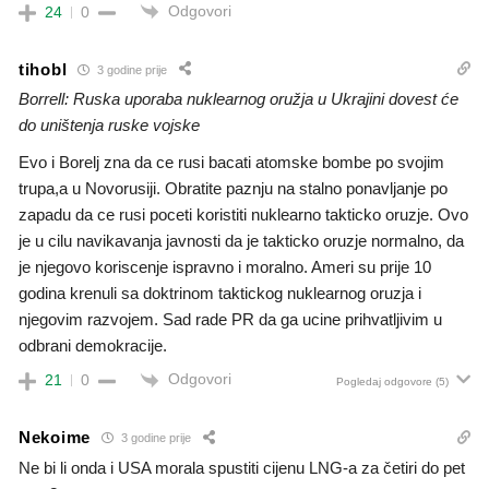
Odgovori
24
0
tihobl
3 godine prije
Borrell: Ruska uporaba nuklearnog oružja u Ukrajini dovest će
do uništenja ruske vojske
Evo i Borelj zna da ce rusi bacati atomske bombe po svojim
trupa,a u Novorusiji. Obratite paznju na stalno ponavljanje po
zapadu da ce rusi poceti koristiti nuklearno takticko oruzje. Ovo
je u cilu navikavanja javnosti da je takticko oruzje normalno, da
je njegovo koriscenje ispravno i moralno. Ameri su prije 10
godina krenuli sa doktrinom taktickog nuklearnog oruzja i
njegovim razvojem. Sad rade PR da ga ucine prihvatljivim u
odbrani demokracije.
Odgovori
21
0
Pogledaj odgovore
(5)
Nekoime
3 godine prije
Ne bi li onda i USA morala spustiti cijenu LNG-a za četiri do pet