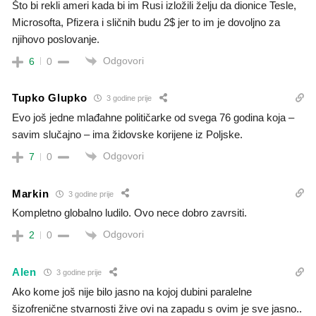
Što bi rekli ameri kada bi im Rusi izložili želju da dionice Tesle,
Microsofta, Pfizera i sličnih budu 2$ jer to im je dovoljno za
njihovo poslovanje.
Odgovori
6
0
Tupko Glupko
3 godine prije
Evo još jedne mlađahne političarke od svega 76 godina koja –
savim slučajno – ima židovske korijene iz Poljske.
Odgovori
7
0
Markin
3 godine prije
Kompletno globalno ludilo. Ovo nece dobro zavrsiti.
Odgovori
2
0
Alen
3 godine prije
Ako kome još nije bilo jasno na kojoj dubini paralelne
šizofrenične stvarnosti žive ovi na zapadu s ovim je sve jasno..