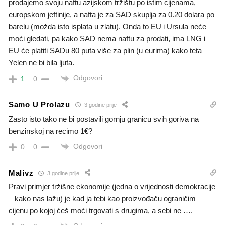
prodajemo svoju naftu azijskom tržištu po istim cijenama,
europskom jeftinije, a nafta je za SAD skuplja za 0.20 dolara po
barelu (možda isto isplata u zlatu). Onda to EU i Ursula neće
moći gledati, pa kako SAD nema naftu za prodati, ima LNG i
EU će platiti SADu 80 puta više za plin (u eurima) kako teta
Yelen ne bi bila ljuta.
Odgovori
1
0
Samo U Prolazu
3 godine prije
Zasto isto tako ne bi postavili gornju granicu svih goriva na
benzinskoj na recimo 1€?
Odgovori
0
0
Malivz
3 godine prije
Pravi primjer tržišne ekonomije (jedna o vrijednosti demokracije
– kako nas lažu) je kad ja tebi kao proizvođaču ograničim
cijenu po kojoj ćeš moći trgovati s drugima, a sebi ne ….