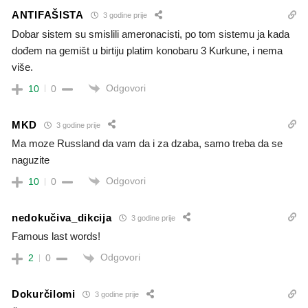
ANTIFAŠISTA
3 godine prije
Dobar sistem su smislili ameronacisti, po tom sistemu ja kada
dođem na gemišt u birtiju platim konobaru 3 Kurkune, i nema
više.
Odgovori
10
0
MKD
3 godine prije
Ma moze Russland da vam da i za dzaba, samo treba da se
naguzite
Odgovori
10
0
nedokučiva_dikcija
3 godine prije
Famous last words!
Odgovori
2
0
Dokurčilomi
3 godine prije