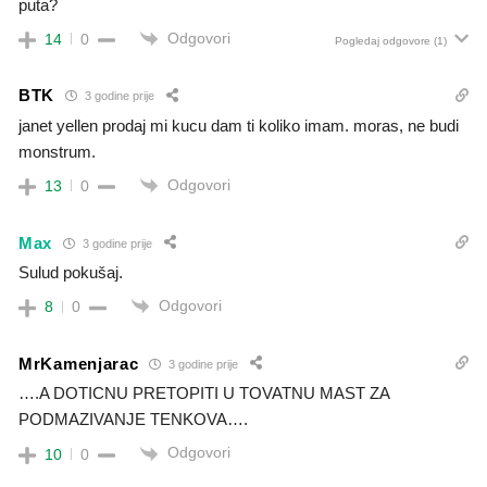
puta?
Odgovori
14
0
Pogledaj odgovore
(1)
BTK
3 godine prije
janet yellen prodaj mi kucu dam ti koliko imam. moras, ne budi
monstrum.
Odgovori
13
0
Max
3 godine prije
Sulud pokušaj.
Odgovori
8
0
MrKamenjarac
3 godine prije
….A DOTICNU PRETOPITI U TOVATNU MAST ZA
PODMAZIVANJE TENKOVA….
Odgovori
10
0