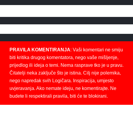
PRAVILA KOMENTIRANJA
: Vaši komentari ne smiju
biti kritika drugog komentatora, nego vaše mišljenje,
prijedlog ili ideja o temi. Nema rasprave tko je u pravu.
Čitatelji neka zaključe što je istina. Cilj nije polemika,
nego napredak svih Logičara. Inspiracija, umjesto
uvjeravanja. Ako nemate ideju, ne komentirajte. Ne
budete li respektirali pravila, biti će te blokirani.