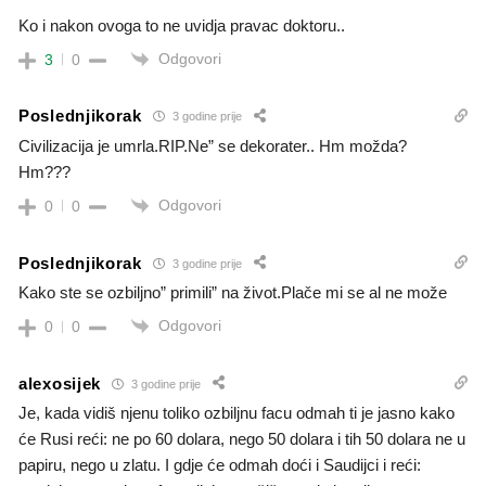
Ko i nakon ovoga to ne uvidja pravac doktoru..
Odgovori
3
0
Poslednjikorak
3 godine prije
Civilizacija je umrla.RIP.Ne” se dekorater.. Hm možda?
Hm???
Odgovori
0
0
Poslednjikorak
3 godine prije
Kako ste se ozbiljno” primili” na život.Plače mi se al ne može
Odgovori
0
0
alexosijek
3 godine prije
Je, kada vidiš njenu toliko ozbiljnu facu odmah ti je jasno kako
će Rusi reći: ne po 60 dolara, nego 50 dolara i tih 50 dolara ne u
papiru, nego u zlatu. I gdje će odmah doći i Saudijci i reći: