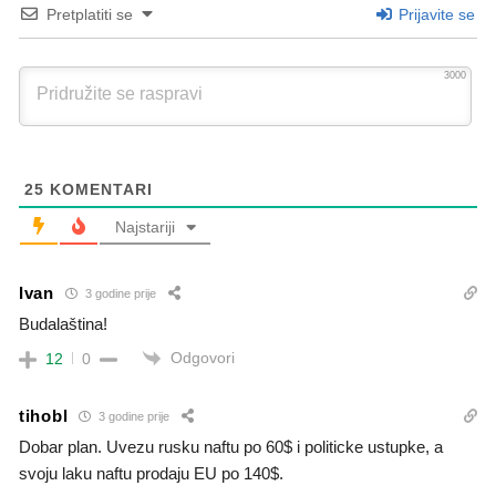
Pretplatiti se
Prijavite se
3000
25
KOMENTARI
Najstariji
Ivan
3 godine prije
Budalaština!
Odgovori
12
0
tihobl
3 godine prije
Dobar plan. Uvezu rusku naftu po 60$ i politicke ustupke, a
svoju laku naftu prodaju EU po 140$.