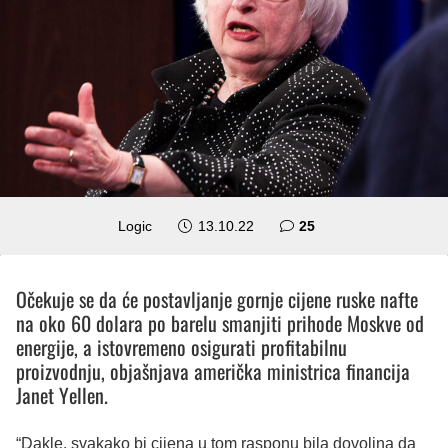
komentara
Logic
13.10.22
25
Očekuje se da će postavljanje gornje cijene ruske nafte
na oko 60 dolara po barelu smanjiti prihode Moskve od
energije, a istovremeno osigurati profitabilnu
proizvodnju, objašnjava američka ministrica financija
Janet Yellen.
“Dakle, svakako bi cijena u tom rasponu bila dovoljna da