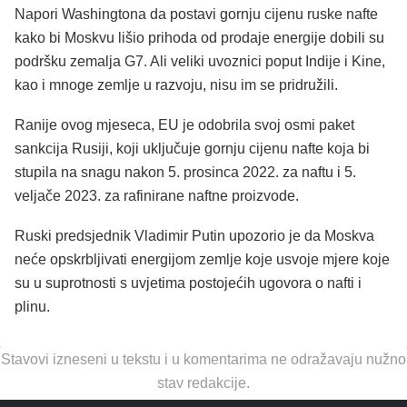
Napori Washingtona da postavi gornju cijenu ruske nafte
kako bi Moskvu lišio prihoda od prodaje energije dobili su
podršku zemalja G7. Ali veliki uvoznici poput Indije i Kine,
kao i mnoge zemlje u razvoju, nisu im se pridružili.
Ranije ovog mjeseca, EU je odobrila svoj osmi paket
sankcija Rusiji, koji uključuje gornju cijenu nafte koja bi
stupila na snagu nakon 5. prosinca 2022. za naftu i 5.
veljače 2023. za rafinirane naftne proizvode.
Ruski predsjednik Vladimir Putin upozorio je da Moskva
neće opskrbljivati ​​energijom zemlje koje usvoje mjere koje
su u suprotnosti s uvjetima postojećih ugovora o nafti i
plinu.
Stavovi izneseni u tekstu i u komentarima ne odražavaju nužno
stav redakcije.