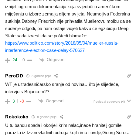
iznijeti ogromnu dokumentaciju koja svjedoči o američkom
miješanju u izbore zemalja diljem svijeta. Neumoljiva Federalna
sutkinja Dabney Friedrich nije prihvatila Muellerovu molbu da se
suđenje odgodi, pa nam ostaje vidjeti kakvu će egzibiciju Deep
State sada izvesti da se poštedi blamaže:
https://www.politico.com/story/2018/05/04/mueller-russia-
interference-election-case-delay-570627
Odgovori
24
0
PeroDD
8 godine prije
WT je ultradesničarsko sranje od novina…što je slijedeće,
intervju s Bujancem??
Odgovori
3
-8
Pogledaj odgovore
(4)
Rokokoko
8 godine prije
U tu bandu spada i okorjeli kriminalac,inace hranitelj gomile
parazita iz tzv.nevladinih udruga kojih ima i ovdje,Georg Soros.