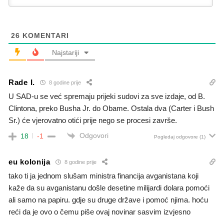
26
KOMENTARI
Najstariji
Rade I.
8 godine prije
U SAD-u se već spremaju prijeki sudovi za sve izdaje, od B.
Clintona, preko Busha Jr. do Obame. Ostala dva (Carter i Bush
Sr.) će vjerovatno otići prije nego se procesi završe.
Odgovori
18
-1
Pogledaj odgovore
(1)
eu kolonija
8 godine prije
tako ti ja jednom slušam ministra financija avganistana koji
kaže da su avganistanu došle desetine milijardi dolara pomoći
ali samo na papiru. gdje su druge države i pomoć njima. hoću
reći da je ovo o čemu piše ovaj novinar sasvim izvjesno