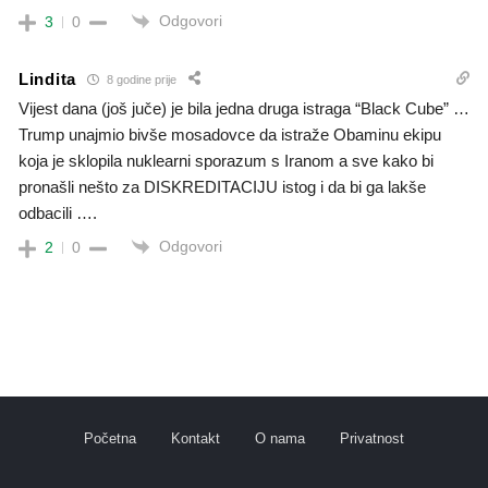
Odgovori
3
0
Lindita
8 godine prije
Vijest dana (još juče) je bila jedna druga istraga “Black Cube” …
Trump unajmio bivše mosadovce da istraže Obaminu ekipu
koja je sklopila nuklearni sporazum s Iranom a sve kako bi
pronašli nešto za DISKREDITACIJU istog i da bi ga lakše
odbacili ….
Odgovori
2
0
Početna
Kontakt
O nama
Privatnost