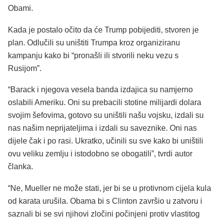
Obami.
Kada je postalo očito da će Trump pobijediti, stvoren je
plan. Odlučili su uništiti Trumpa kroz organiziranu
kampanju kako bi “pronašli ili stvorili neku vezu s
Rusijom”.
“Barack i njegova vesela banda izdajica su namjerno
oslabili Ameriku. Oni su prebacili stotine milijardi dolara
svojim šefovima, gotovo su uništili našu vojsku, izdali su
nas našim neprijateljima i izdali su saveznike. Oni nas
dijele čak i po rasi. Ukratko, učinili su sve kako bi uništili
ovu veliku zemlju i istodobno se obogatili”, tvrdi autor
članka.
“Ne, Mueller ne može stati, jer bi se u protivnom cijela kula
od karata urušila. Obama bi s Clinton završio u zatvoru i
saznali bi se svi njihovi zločini počinjeni protiv vlastitog