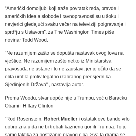
“Američki domoljubi koji traže povratak reda, pravde i
američkih ideala slobode i ravnopravnosti su u šoku i
nevjerici gledajući svaku večer na televiziji poigravanje i
sprd*ju s Ustavom”, za The Washington Times piše
novinar Todd Wood.
“Ne razumijem zašto se dopušta nastavak ovog lova na
vještice. Ne razumijem zašto netko iz Ministarstva
pravosuđa ne ustane i to ne zaustavi, jer je očito da se
elita urotila protiv legalno izabranog predsjednika
Sjedinjenih Država” , nastavlja autor.
Prema Woodu, stvar uopće nije u Trumpu, već u Baracku
Obami i Hillary Clinton.
“Rod Rosenstein,
Robert Mueller
i ostatak ove bande vrlo
dobro znaju da ne bi trebali kazneno goniti Trumpa. To je
samo taktika za postizanje pravog cilja. Sva ta drama se