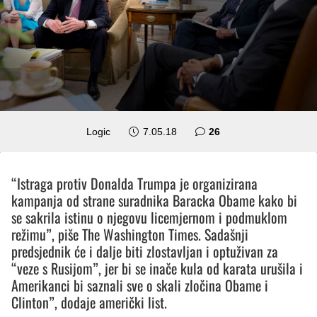
komentara
Logic
7.05.18
26
“Istraga protiv Donalda Trumpa je organizirana
kampanja od strane suradnika Baracka Obame kako bi
se sakrila istinu o njegovu licemjernom i podmuklom
režimu”, piše The Washington Times. Sadašnji
predsjednik će i dalje biti zlostavljan i optuživan za
“veze s Rusijom”, jer bi se inače kula od karata urušila i
Amerikanci bi saznali sve o skali zločina Obame i
Clinton”, dodaje američki list.