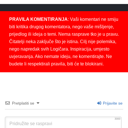
PRAVILA KOMENTIRANJA
: Vaši komentari ne smiju
biti kritika drugog komentatora, nego vaše mišljenje,
prijedlog ili ideja o temi. Nema rasprave tko je u pravu.
Čitatelji neka zaključe što je istina. Cilj nije polemika,
nego napredak svih Logičara. Inspiracija, umjesto
uvjeravanja. Ako nemate ideju, ne komentirajte. Ne
budete li respektirali pravila, biti će te blokirani.
Pretplatiti se
Prijavite se
3000