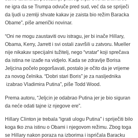
ne igra da se Trumpa odvuče pred sud, već da se spriječi
da ljudi u zemlji shvate kakav je zaista bio režim Baracka
Obame”, piše američki novinar.
“Oni ne mogu zaustaviti ovu istragu, jer bi inače Hillary,
Obama, Kerry, Jarrett i svi ostali završili u zatvoru. Mueller
nije nikakav specijalni tužitelj, nego “vratar” koji sprečava
da istina ne izađe na vidjelo. Kada se zdravlje Borisa
Jeljcina počelo pogoršavati, postalo je očito da je vrijeme
za novog čelnika. “Dobri stari Boris” je za nasljednika
izabrao Vladimira Putina”, piše Todd Wood.
Prema autoru, “Jeljcin je odabrao Putina jer je bio siguran
da neće odati tajne iz njegove ere”.
Hillary Clinton je trebala “igrati ulogu Putina” i spriječiti bilo
koga tko zna istinu o Obami i njegovom režimu. Zbog toga
se Hillary nakon poraza na izborima i ispričala Baracku