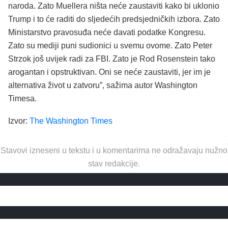
naroda. Zato Muellera ništa neće zaustaviti kako bi uklonio
Trump i to će raditi do sljedećih predsjedničkih izbora. Zato
Ministarstvo pravosuđa neće davati podatke Kongresu.
Zato su mediji puni sudionici u svemu ovome. Zato Peter
Strzok još uvijek radi za FBI. Zato je Rod Rosenstein tako
arogantan i opstruktivan. Oni se neće zaustaviti, jer im je
alternativa život u zatvoru”, sažima autor Washington
Timesa.
Izvor:
The Washington Times
Stavovi izneseni u tekstu i u komentarima ne odražavaju nužno
stav redakcije.