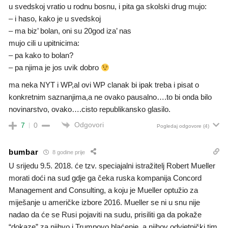
u svedskoj vratio u rodnu bosnu, i pita ga skolski drug mujo:
– i haso, kako je u svedskoj
– ma biz’ bolan, oni su 20god iza’ nas
mujo cili u upitnicima:
– pa kako to bolan?
– pa njima je jos uvik dobro
ma neka NYT i WP,al ovi WP clanak bi ipak treba i pisat o
konkretnim saznanjima,a ne ovako pausalno….to bi onda bilo
novinarstvo, ovako….cisto republikansko glasilo.
Odgovori
7
0
Pogledaj odgovore
(4)
bumbar
8 godine prije
U srijedu 9.5. 2018. će tzv. speciajalni istražitelj Robert Mueller
morati doći na sud gdje ga čeka ruska kompanija Concord
Management and Consulting, a koju je Mueller optužio za
miješanje u američke izbore 2016. Mueller se ni u snu nije
nadao da će se Rusi pojaviti na sudu, prisiliti ga da pokaže
“dokaze” za njihvo i Trumpovo blaćenje, a njihov odvjetnički tim