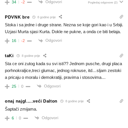
Odgovori
34
-2
Pogledaj odgovore
(2)
PDVNK bre
8 godine prije
Stoka i sa jedne i druge strane. Nezna se koje gori kao i u Srbiji.
Uzjasi Murta sjasi Kurta. Dokle ne pukne, a onda ce biti belaja.
Odgovori
16
-2
taKi
8 godine prije
Sta ce oni zutog kada su svi isti?? Jednom pusche, drugi placa
porhnokraljice,treci glumac, jednog roknuse, itd…sljam zestoki
a pricaju o moralu i demokratiji, pravima i stosovima…
Odgovori
25
0
onaj najgl.....veći Dalton
8 godine prije
Šaptači zmijama.
Odgovori
6
0