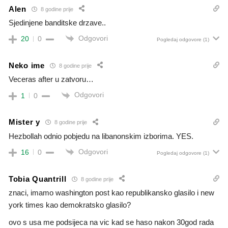
Alen
8 godine prije
Sjedinjene banditske drzave..
Odgovori
20
0
Pogledaj odgovore
(1)
Neko ime
8 godine prije
Veceras after u zatvoru…
Odgovori
1
0
Mister y
8 godine prije
Hezbollah odnio pobjedu na libanonskim izborima. YES.
Odgovori
16
0
Pogledaj odgovore
(1)
Tobia Quantrill
8 godine prije
znaci, imamo washington post kao republikansko glasilo i new
york times kao demokratsko glasilo?
ovo s usa me podsijeca na vic kad se haso nakon 30god rada