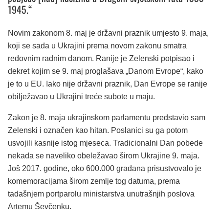
1945.“
Novim zakonom 8. maj je državni praznik umjesto 9. maja,
koji se sada u Ukrajini prema novom zakonu smatra
redovnim radnim danom. Ranije je Zelenski potpisao i
dekret kojim se 9. maj proglašava „Danom Evrope“, kako
je to u EU. Iako nije državni praznik, Dan Evrope se ranije
obilježavao u Ukrajini treće subote u maju.
Zakon je 8. maja ukrajinskom parlamentu predstavio sam
Zelenski i označen kao hitan. Poslanici su ga potom
usvojili kasnije istog mjeseca. Tradicionalni Dan pobede
nekada se naveliko obeležavao širom Ukrajine 9. maja.
Još 2017. godine, oko 600.000 građana prisustvovalo je
komemoracijama širom zemlje tog datuma, prema
tadašnjem portparolu ministarstva unutrašnjih poslova
Artemu Ševčenku.