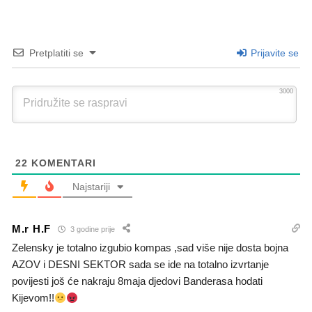
Pretplatiti se
Prijavite se
3000
22
KOMENTARI
Najstariji
M.r H.F
3 godine prije
Zelensky je totalno izgubio kompas ,sad više nije dosta bojna
AZOV i DESNI SEKTOR sada se ide na totalno izvrtanje
povijesti još će nakraju 8maja djedovi Banderasa hodati
Kijevom!!