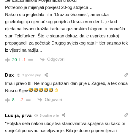
Senzacionalno!!! Povjesničari u šoku!
Potrebno je mijenjati povijest 20-og stoljeća…
Nakon što je gledala film ”Družba Goonies”, američka
ginekologinja njemačkog porijekla Ursula von der L. je kod
djeda na tavanu tražila kartu sa gusarskim blagom, a pronašla
stari Telefunken. Što je siguran dokaz, da je usprkos ruskoj
propagandi, za početak Drugog svjetskog rata Hitler saznao tek
iz vijesti na radiju…
Odgovori
20
-1
Dux
3 godine prije
Ima i pravo !!!! Ne mogu partizani dan prije u Zagreb, a tek onda
Rusi u Kijev
Odgovori
8
-2
Lucija, prva
3 godine prije
“Poljska sela nakon ubojstva stanovništva spaljena su kako bi
spriječili ponovno naseljavanje. Bila je dobro pripremljena i