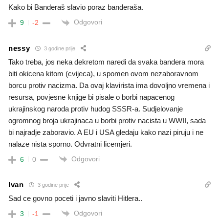
Kako bi Banderaš slavio poraz banderaša.
Odgovori
9
-2
nessy
3 godine prije
Tako treba, jos neka dekretom naredi da svaka bandera mora
biti okicena kitom (cvijeca), u spomen ovom nezaboravnom
borcu protiv nacizma. Da ovaj klavirista ima dovoljno vremena i
resursa, povjesne knjige bi pisale o borbi napacenog
ukrajinskog naroda protiv hudog SSSR-a. Sudjelovanje
ogromnog broja ukrajinaca u borbi protiv nacista u WWII, sada
bi najradje zaboravio. A EU i USA gledaju kako nazi piruju i ne
nalaze nista sporno. Odvratni licemjeri.
Odgovori
6
0
Ivan
3 godine prije
Sad ce govno poceti i javno slaviti Hitlera..
Odgovori
3
-1