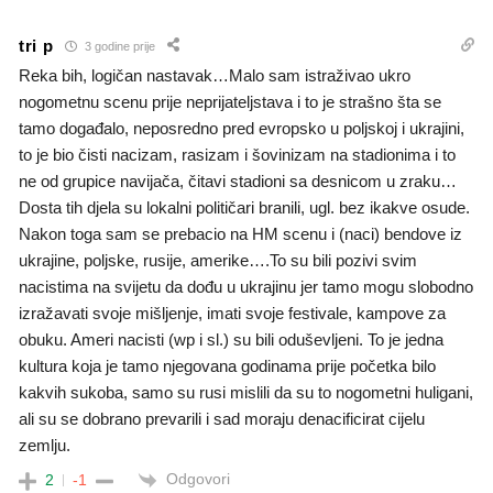
tri p
3 godine prije
Reka bih, logičan nastavak…Malo sam istraživao ukro
nogometnu scenu prije neprijateljstava i to je strašno šta se
tamo događalo, neposredno pred evropsko u poljskoj i ukrajini,
to je bio čisti nacizam, rasizam i šovinizam na stadionima i to
ne od grupice navijača, čitavi stadioni sa desnicom u zraku…
Dosta tih djela su lokalni političari branili, ugl. bez ikakve osude.
Nakon toga sam se prebacio na HM scenu i (naci) bendove iz
ukrajine, poljske, rusije, amerike….To su bili pozivi svim
nacistima na svijetu da dođu u ukrajinu jer tamo mogu slobodno
izražavati svoje mišljenje, imati svoje festivale, kampove za
obuku. Ameri nacisti (wp i sl.) su bili oduševljeni. To je jedna
kultura koja je tamo njegovana godinama prije početka bilo
kakvih sukoba, samo su rusi mislili da su to nogometni huligani,
ali su se dobrano prevarili i sad moraju denacificirat cijelu
zemlju.
Odgovori
2
-1