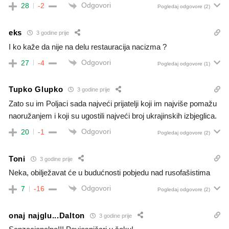
Odgovori
28
-2
Pogledaj odgovore
(2)
eks
3 godine prije
I ko kaže da nije na delu restauracija nacizma ?
Odgovori
27
-4
Pogledaj odgovore
(1)
Tupko Glupko
3 godine prije
Zato su im Poljaci sada najveći prijatelji koji im najviše pomažu
naoružanjem i koji su ugostili najveći broj ukrajinskih izbjeglica.
Odgovori
20
-1
Pogledaj odgovore
(2)
Toni
3 godine prije
Neka, obilježavat će u budućnosti pobjedu nad rusofašistima
Odgovori
7
-16
Pogledaj odgovore
(2)
onaj najglu...Dalton
3 godine prije