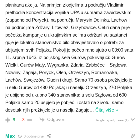
planirana akcija. Na primjer, zlodjelima u području Vladimir
prethodila koncentracija vojnika UPA u šumama zawidowskim
(zapadno od Poryck), na području Marysin Dolinka, Lachow i
na područjima Żdżary, Litowież, Grzybowice. Četiri dana prije
početka kampanje u ukrajinskim selima održani su sastanci
gdje je lokalno stanovništvo bilo obavještavalo o potrebi za
ubijanjem svih Poljaka. Pokolj je počeo rano ujutro u 03:00 sata
11. srpnja 1943. iz poljskog sela Gurów, pokrivajući: Gurów
Wielki, Gurów Mały, Wygranka, Zdaria, Zabłoćce – Sądowa,
Nowiny, Zagaja, Poryck, Oleń, Orzeszyn, Romanówka,
Lachów, Swojczów, Gucin i drugi. Samo 70 osoba preživjelo je
u selu Gurów od 480 Poljaka; u naselju Orzeszyn, 270 Poljaka
je ubijeno od ukupno 340 stanovnika; u selu Sądowa od 600
Poljaka samo 20 uspjelo je pobjeći i ostati na životu, samo
desetak njih preživjelo je u naselju Zagaje
…
Čitaj više »
Odgovori
9
-3
Pogledaj odgovore
(1)
Max
3 godine prije