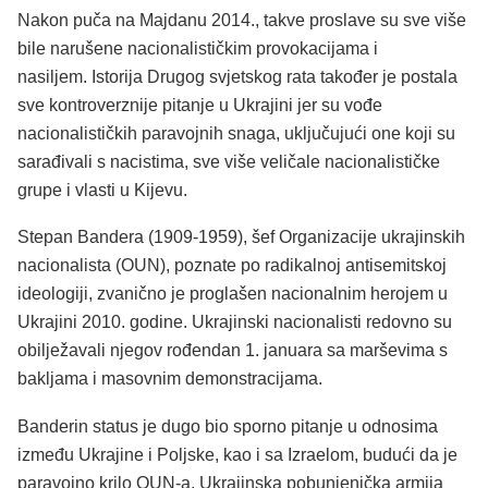
Nakon puča na Majdanu 2014., takve proslave su sve više
bile narušene nacionalističkim provokacijama i
nasiljem. Istorija Drugog svjetskog rata također je postala
sve kontroverznije pitanje u Ukrajini jer su vođe
nacionalističkih paravojnih snaga, uključujući one koji su
sarađivali s nacistima, sve više veličale nacionalističke
grupe i vlasti u Kijevu.
Stepan Bandera (1909-1959), šef Organizacije ukrajinskih
nacionalista (OUN), poznate po radikalnoj antisemitskoj
ideologiji, zvanično je proglašen nacionalnim herojem u
Ukrajini 2010. godine. Ukrajinski nacionalisti redovno su
obilježavali njegov rođendan 1. januara sa marševima s
bakljama i masovnim demonstracijama.
Banderin status je dugo bio sporno pitanje u odnosima
između Ukrajine i Poljske, kao i sa Izraelom, budući da je
paravojno krilo OUN-a, Ukrajinska pobunjenička armija