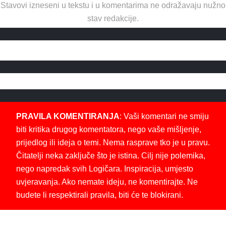
Stavovi izneseni u tekstu i u komentarima ne odražavaju nužno
stav redakcije.
PRAVILA KOMENTIRANJA
: Vaši komentari ne smiju
biti kritika drugog komentatora, nego vaše mišljenje,
prijedlog ili ideja o temi. Nema rasprave tko je u pravu.
Čitatelji neka zaključe što je istina. Cilj nije polemika,
nego napredak svih Logičara. Inspiracija, umjesto
uvjeravanja. Ako nemate ideju, ne komentirajte. Ne
budete li respektirali pravila, biti će te blokirani.