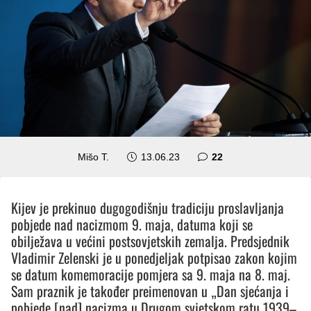
komentara
Mišo T.
13.06.23
22
Kijev je prekinuo dugogodišnju tradiciju proslavljanja
pobjede nad nacizmom 9. maja, datuma koji se
obilježava u većini postsovjetskih zemalja. Predsjednik
Vladimir Zelenski je u ponedjeljak potpisao zakon kojim
se datum komemoracije pomjera sa 9. maja na 8. maj.
Sam praznik je također preimenovan u „Dan sjećanja i
pobjede [nad] nacizma u Drugom svjetskom ratu 1939–