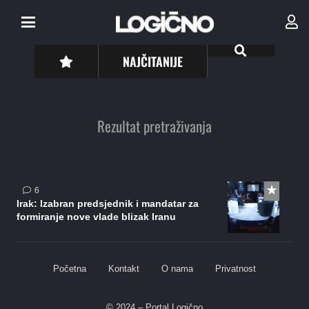
NAJČITANIJE
Rezultat pretraživanja
komentara
6
Irak: Izabran predsjednik i mandatar za
formiranje nove vlade blizak Iranu
Početna
Kontakt
O nama
Privatnost
© 2024 – Portal Logično