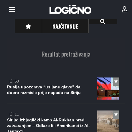
NAJČITANIJE
Rezultat pretraživanja
komentara
53
Rusija upozorava “usijane glave” da
dobro razmisle prije napada na Siriju
komentara
11
Sirija: Izbjeglički kamp Al-Rukban pred
zatvaranjem – Odlaze li i Amerikanci iz Al-
Tanfa??