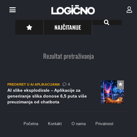
NAJČITANIJE
Rezultat pretraživanja
komentara
4
PREOKRET U AI APLIKACIJAMA
AI slike eksplodirale – Aplikacije za
generiranje slika donose 6,5 puta više
preuzimanja od chatbota
Početna
Kontakt
O nama
Privatnost