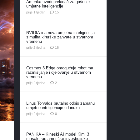
Amerika uvodi prekidač za gašenje
umjetne inteligencije
komentara
prije 1 tjedan
15
NVIDIA-ina nova umjetna inteligencija
simulira kirurške zahvate u stvarnom
vremenu
komentara
prije 2 tjedna
16
Cosmos 3 Edge omogućuje robotima
razmišljanje i djelovanje u stvarnom
vremenu
komentara
prije 2 tjedna
2
Linus Torvalds brutalno odbio zabranu
umjetne inteligencije u Linuxu
prije 2 tjedna
0
PANIKA – Kineski AI model Kimi 3
masakrirao američke investicijske