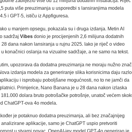
godine zabilježio više od 12 milijuna dodatnih instalacija. Riječ
 4,5 puta više preuzimanja u usporedbi s lansiranjima modela
5 i GPT-5, ističu iz Appfiguresa.
iako u manjem opsegu, pokazala su i druga izdanja. Metin AI
o sadržaj
Vibes
donio je procijenjenih 2,6 milijuna dodatnih
28 dana nakon lansiranja u rujnu 2025. Iako je riječ o video
 u konačnici oslanja na vizualne sadržaje, a ne samo na tekst.
utim, upozorava da dodatna preuzimanja ne moraju nužno znači
 Nova izdanja modela za generiranje slika korisnicima daju razl
 aplikaciju i isprobaju poboljšane mogućnosti, no to ne jamči da
tplatnici. Primjerice, Nano Banana je u 28 dana nakon izlaska
 181.000 dolara bruto potrošačke potrošnje, unatoč većem skok
od ChatGPT-ova 4o modela.
akođer je potaknuo dodatna preuzimanja, ali bez značajnijeg
i analizirane aplikacije, samo je ChatGPT uspio pretvoriti
rnost u stvarni novac. OpenAI-jev model GPT-4o generirao je