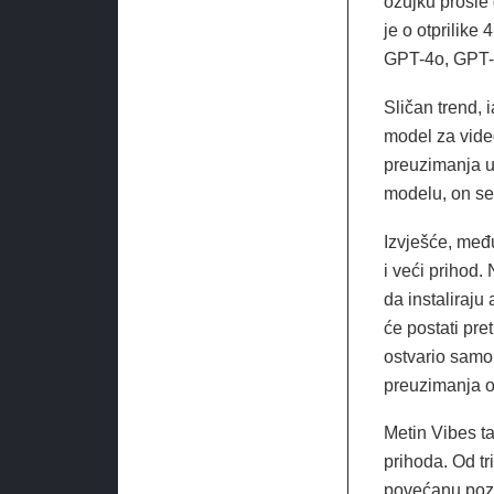
ožujku prošle 
je o otprilike
GPT-4o, GPT-4.
Sličan trend, 
model za vide
preuzimanja u 
modelu, on se
Izvješće, međ
i veći prihod.
da instaliraju
će postati pre
ostvario samo
preuzimanja 
Metin Vibes t
prihoda. Od tr
povećanu pozo