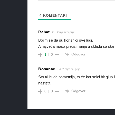
4
KOMENTARI
Rabat
2 mjeseci prije
Bojim se da su korisnici sve luđi.
A najveća masa preuzimanja u skladu sa stan
Odgovori
1
0
Bosanac
2 mjeseci prije
Što AI bude pametnija, to će korisnici bit glup
naštetit.
Odgovori
0
0