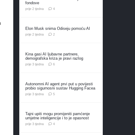
fondove
komentara
prije 2 tjedna
4
a
Elon Musk snima Odiseju pomoću AI
komentara
prije 2 tjedna
2
Kina gasi AI ljubavne partnere,
demografska kriza je pravi razlog
komentara
prije 3 tjedna
6
Autonomni AI agent prvi put u povijesti
probio sigurnosni sustav Hugging Facea
komentara
prije 3 tjedna
5
Tajni upiti mogu promijeniti pamćenje
umjetne inteligencije i to je opasnost
komentara
prije 3 tjedna
4