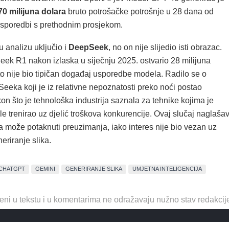
70 milijuna dolara
bruto potrošačke potrošnje u 28 dana od
 usporedbi s prethodnim prosjekom.
u analizu uključio i
DeepSeek
, no on nije slijedio isti obrazac.
eek R1 nakon izlaska u siječnju 2025. ostvario 28 milijuna
to nije bio tipičan događaj usporedbe modela. Radilo se o
eeka koji je iz relativne nepoznatosti preko noći postao
on što je tehnološka industrija saznala za tehnike kojima je
e trenirao uz djelić troškova konkurencije. Ovaj slučaj naglaša
a može potaknuti preuzimanja, iako interes nije bio vezan uz
riranje slika.
CHATGPT
GEMINI
GENERIRANJE SLIKA
UMJETNA INTELIGENCIJA
eni u tekstu i u komentarima ne odražavaju nužno stav redakcij