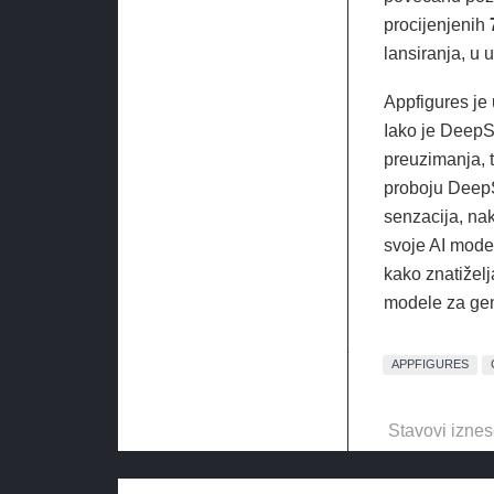
procijenjenih
lansiranja, u
Appfigures je 
Iako je DeepS
preuzimanja, 
proboju DeepS
senzacija, nak
svoje AI model
kako znatiželj
modele za gene
APPFIGURES
Stavovi iznes