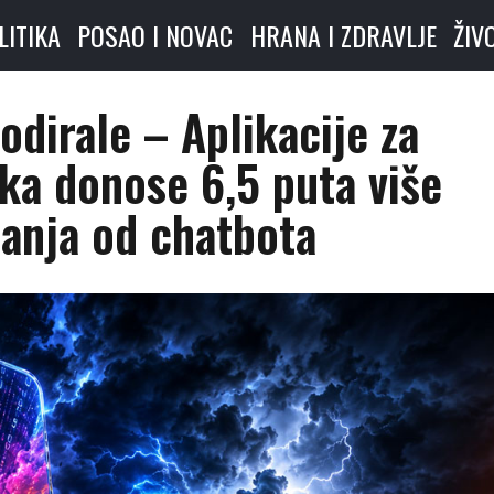
LITIKA
POSAO I NOVAC
HRANA I ZDRAVLJE
ŽIV
lodirale – Aplikacije za
ika donose 6,5 puta više
anja od chatbota