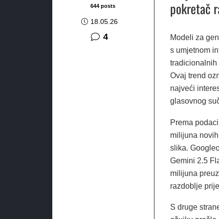
pokretač r
644 posts
18.05.26
komentara
4
Modeli za gene
s umjetnom in
tradicionalnih
Ovaj trend oz
najveći intere
glasovnog suč
Prema podacim
milijuna novi
slika. Google
Gemini 2.5 Fl
milijuna preuz
razdoblje prije
S druge stra