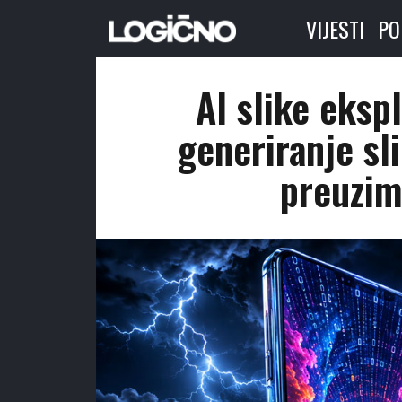
VIJESTI
PO
AI slike eksp
generiranje sl
preuzim