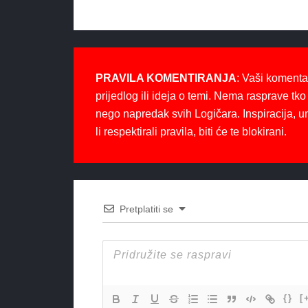
PRAVILA KOMENTIRANJA
: Vaši komenta
prijedlog ili ideja o temi. Nema rasprave tko 
nego napredak svih Logičara. Inspiracija, u
li respektirali pravila, biti će te blokirani.
Pretplatiti se
{}
[