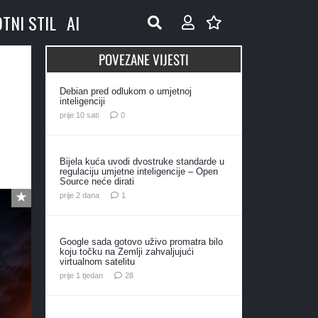
OTNI STIL
AI
POVEZANE VIJESTI
Debian pred odlukom o umjetnoj
inteligenciji
prije 10 sati
0
Bijela kuća uvodi dvostruke standarde u
regulaciju umjetne inteligencije – Open
Source neće dirati
komentar
prije 2 dana
1
Google sada gotovo uživo promatra bilo
koju točku na Zemlji zahvaljujući
virtualnom satelitu
komentara
prije 1 tjedan
28