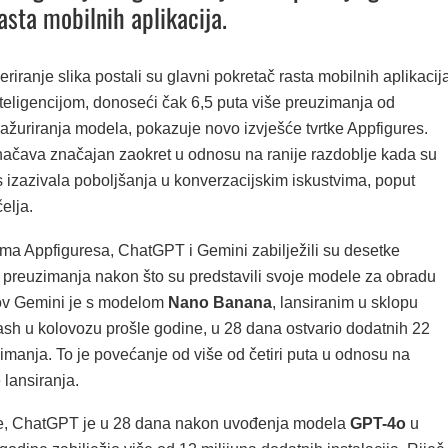
asta mobilnih aplikacija.
riranje slika postali su glavni pokretač rasta mobilnih aplikacij
teligencijom, donoseći čak 6,5 puta više preuzimanja od
 ažuriranja modela, pokazuje novo izvješće tvrtke Appfigures.
načava značajan zaokret u odnosu na ranije razdoblje kada su
s izazivala poboljšanja u konverzacijskim iskustvima, poput
elja.
a Appfiguresa, ChatGPT i Gemini zabilježili su desetke
h preuzimanja nakon što su predstavili svoje modele za obradu
ov Gemini je s modelom
Nano Banana
, lansiranim u sklopu
ash u kolovozu prošle godine, u 28 dana ostvario dodatnih 22
imanja. To je povećanje od više od četiri puta u odnosu na
 lansiranja.
ne, ChatGPT je u 28 dana nakon uvođenja modela
GPT-4o
u