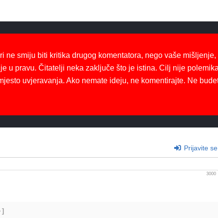
ri ne smiju biti kritika drugog komentatora, nego vaše mišljenje,
je u pravu. Čitatelji neka zaključe što je istina. Cilj nije polemika
mjesto uvjeravanja. Ako nemate ideju, ne komentirajte. Ne bude
Prijavite se
3000
+]