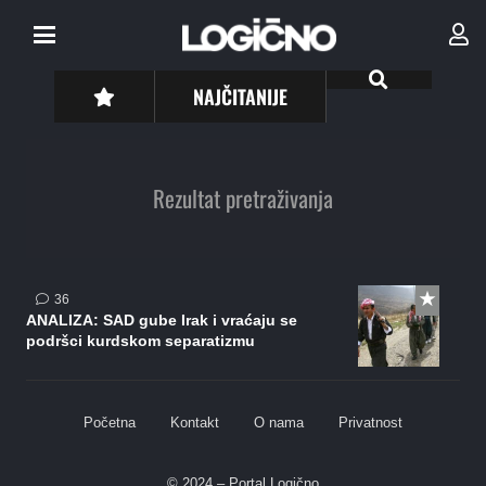
NAJČITANIJE
Rezultat pretraživanja
komentara
36
ANALIZA: SAD gube Irak i vraćaju se
podršci kurdskom separatizmu
Početna
Kontakt
O nama
Privatnost
© 2024 – Portal Logično