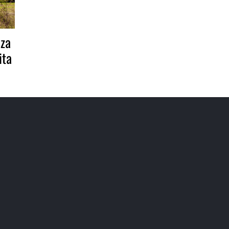
 za
ita