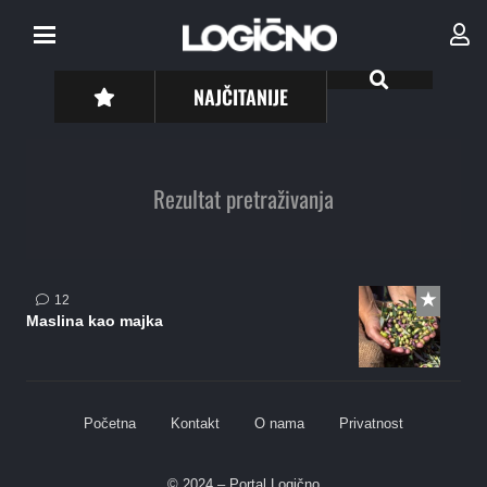
NAJČITANIJE
Rezultat pretraživanja
komentara
12
Maslina kao majka
Početna
Kontakt
O nama
Privatnost
© 2024 – Portal Logično